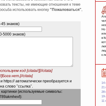
иковать тексты, не имеющие отношения к теме
 просьба использовать кнопку
"Пожаловаться"
,
Ате
чел
-45 знаков)
не
Но 
или
-5000 знаков)
в К
кот
люб
люд
к л
спользуем код
[citata//][//citata]
/]Бога нет.[//citata]
 и https:// автоматически преобразуется и
14 
на слово "ссылка".
21 
 картинки (используемые символы:
28
789akmhexf):
19
11 