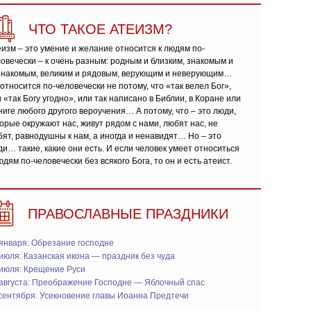
ЧТО ТАКОЕ АТЕИЗМ?
изм – это умение и желание относится к людям по-
овечески – к очень разным: родным и близким, знакомым и
знакомым, великим и рядовым, верующим и неверующим…
относится по-человечески не потому, что «так велел Бог»,
 «так Богу угодно», или так написано в Библии, в Коране или
ниге любого другого вероучения… А потому, что – это люди,
орые окружают нас, живут рядом с нами, любят нас, не
ят, равнодушны к нам, а иногда и ненавидят… Но – это
и… такие, какие они есть. И если человек умеет относиться
юдям по-человечески без всякого Бога, то он и есть атеист.
ПРАВОСЛАВНЫЕ ПРАЗДНИКИ
января: Обрезание господне
июля: Казанская икона — праздник без чуда
 июля: Крещение Руси
 августа: Преображение Господне — Яблочный спас
сентября: Усекновение главы Иоанна Предтечи