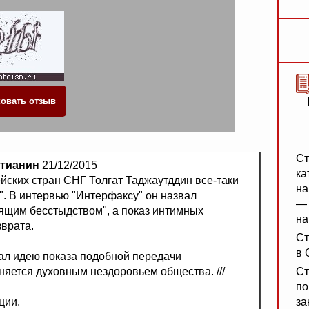
Ст
тианин
21/12/2015
ка
ских стран СНГ Толгат Таджаутддин все-таки
на
". В интервью "Интерфаксу" он назвал
— 
ящим бесстыдством", а показ интимных
на
врата.
Ст
в 
ал идею показа подобной передачи
няется духовным нездоровьем общества. ///
Ст
по
ции.
за