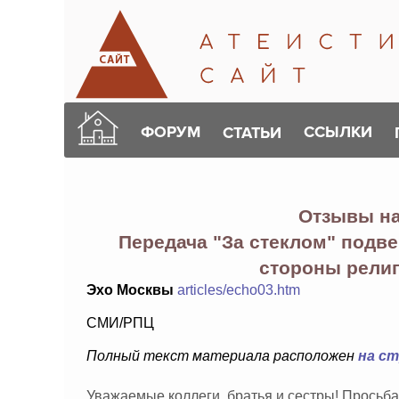
ФОРУМ
ССЫЛКИ
СТАТЬИ
Отзывы н
Передача "За стеклом" подве
стороны рели
Эхо Москвы
articles/echo03.htm
СМИ/РПЦ
Полный текст материала расположен
на с
Уважаемые коллеги, братья и сестры! Просьба