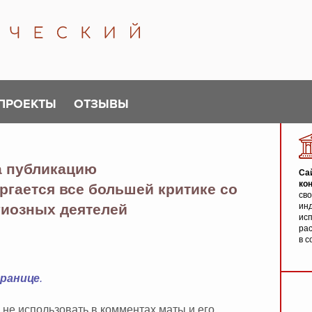
ПРОЕКТЫ
ОТЗЫВЫ
а публикацию
Са
ко
ргается все большей критике со
св
гиозных деятелей
инд
исп
ра
в с
транице
.
 не использовать в комментах маты и его