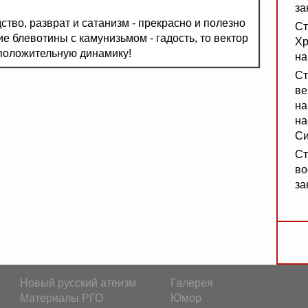
за
ство, разврат и сатанизм - прекрасно и полезно
Ст
е блевотины с камунизьмом - гадость, то вектор
Хр
положительную динамику!
на
Ст
ве
на
на
Си
Ст
во
за
Новый русский атеизм
Галерея
Материалы РГО
Юмор