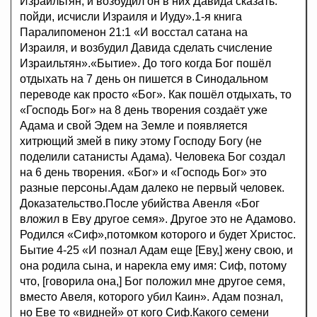
Израильтян, и возбудил он в них Давида сказать:
пойди, исчисли Израиля и Иуду».1-я книга
Паралипоменон 21:1 «И восстал сатана на
Израиля, и возбудил Давида сделать счисление
Израильтян».«Бытие». До того когда Бог пошёл
отдыхать на 7 день он пишется в Синодальном
переводе как просто «Бог». Как пошёл отдыхать, то
«Господь Бог» на 8 день творения создаёт уже
Адама и свой Эдем на Земле и появляется
хитрющий змей в пику этому Господу Богу (не
поделили сатанисты Адама). Человека Бог создал
на 6 день творения. «Бог» и «Господь Бог» это
разные персоны.Адам далеко не первый человек.
Доказательство.После убийства Авенля «Бог
вложил в Еву другое семя». Другое это не Адамово.
Родился «Сиф»,потомком которого и будет Христос.
Бытие 4-25 «И познал Адам еще [Еву,] жену свою, и
она родила сына, и нарекла ему имя: Сиф, потому
что, [говорила она,] Бог положил мне другое семя,
вместо Авеля, которого убил Каин». Адам познал,
но Еве то «видней» от кого Сиф.Какого семени