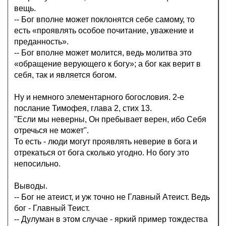
вещь.
-- Бог вполне может поклонятся себе самому, то
есть «проявлять особое почитание, уважение и
преданность».
-- Бог вполне может молится, ведь молитва это
«обращение верующего к богу»; а бог как верит в
себя, так и является богом.
Ну и немного элементарного богословия. 2-е
послание Тимофея, глава 2, стих 13.
"Если мы неверны, Он пребывает верен, ибо Себя
отречься не может".
То есть - люди могут проявлять неверие в бога и
отрекаться от бога сколько угодно. Но богу это
непосильно.
Выводы.
-- Бог не атеист, и уж точно не Главный Атеист. Ведь
бог - Главный Теист.
-- Дулуман в этом случае - яркий пример тождества