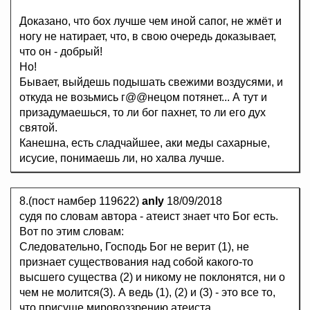
Доказано, что бох лучше чем иной сапог, не жмёт и
ногу не натирает, что, в свою очередь доказывает,
что он - добрый!
Но!
Бывает, выйдешь подышать свежими воздусями, и
откуда не возьмись г@@нецом потянет... А тут и
призадумаешься, то ли бог пахнет, то ли его дух
святой.
Канешна, есть сладчайшее, аки меды сахарные,
исусие, понимаешь ли, но халва лучше.
8.(пост намбер 119622)
anly
18/09/2018
судя по словам автора - атеист знает что Бог есть.
Вот по этим словам:
Следовательно, Господь Бог не верит (1), не
признает существования над собой какого-то
высшего существа (2) и никому не поклонятся, ни о
чем не молится(3). А ведь (1), (2) и (3) - это все то,
что присуще мировоззрению атеиста.