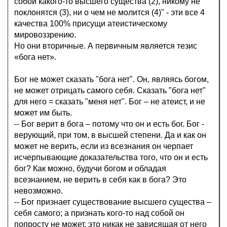
собой какого-то высшего существа (2), никому не
поклонятся (3), ни о чем не молится (4)" - эти все 4
качества 100% присущи атеистическому
мировоззрению.
Но они вторичные. А первичным является тезис
«бога нет».
Бог не может сказать "бога нет". Он, являясь богом,
не может отрицать самого себя. Сказать "бога нет"
для него = сказать "меня нет". Бог – не атеист, и не
может им быть.
-- Бог верит в бога – потому что он и есть бог. Бог -
верующий, при том, в высшей степени. Да и как он
может не верить, если из всезнания он черпает
исчерпывающие доказательства того, что он и есть
бог? Как можно, будучи богом и обладая
всезнанием, не верить в себя как в бога? Это
невозможно.
-- Бог признает существование высшего существа –
себя самого; а признать кого-то над собой он
попросту не может, это никак не зависящая от него