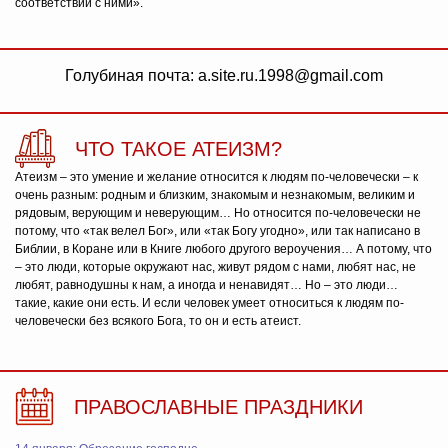
соответствии с ними».
Голубиная почта: a.site.ru.1998@gmail.com
ЧТО ТАКОЕ АТЕИЗМ?
Атеизм – это умение и желание относится к людям по-человечески – к
очень разным: родным и близким, знакомым и незнакомым, великим и
рядовым, верующим и неверующим… Но относится по-человечески не
потому, что «так велел Бог», или «так Богу угодно», или так написано в
Библии, в Коране или в Книге любого другого вероучения… А потому, что
– это люди, которые окружают нас, живут рядом с нами, любят нас, не
любят, равнодушны к нам, а иногда и ненавидят… Но – это люди…
такие, какие они есть. И если человек умеет относиться к людям по-
человечески без всякого Бога, то он и есть атеист.
ПРАВОСЛАВНЫЕ ПРАЗДНИКИ