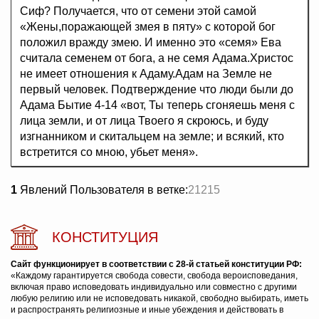
Сиф? Получается, что от семени этой самой
«Жены,поражающей змея в пяту» с которой бог
положил вражду змею. И именно это «семя» Ева
считала семенем от бога, а не семя Адама.Христос
не имеет отношения к Адаму.Адам на Земле не
первый человек. Подтверждение что люди были до
Адама Бытие 4-14 «вот, Ты теперь сгоняешь меня с
лица земли, и от лица Твоего я скроюсь, и буду
изгнанником и скитальцем на земле; и всякий, кто
встретится со мною, убьет меня».
1
Явлений Пользователя в ветке:
21215
КОНСТИТУЦИЯ
Сайт функционирует в соответствии с 28-й статьей конституции РФ:
«Каждому гарантируется свобода совести, свобода вероисповедания,
включая право исповедовать индивидуально или совместно с другими
любую религию или не исповедовать никакой, свободно выбирать, иметь
и распространять религиозные и иные убеждения и действовать в