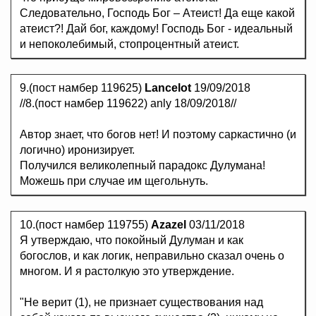
Следовательно, Господь Бог – Атеист! Да еще какой
атеист?! Дай бог, каждому! Господь Бог - идеальный
и непоколебимый, стопроцентный атеист.
9.(пост намбер 119625)
Lancelot
19/09/2018
//8.(пост намбер 119622) anly 18/09/2018//
Автор знает, что богов нет! И поэтому саркастично (и
логично) иронизирует.
Получился великолепный парадокс Дулумана!
Можешь при случае им щегольнуть.
10.(пост намбер 119755)
Azazel
03/11/2018
Я утверждаю, что покойный Дулуман и как
богослов, и как логик, неправильно сказал очень о
многом. И я растолкую это утверждение.
"Не верит (1), не признает существования над