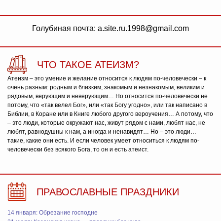
Голубиная почта: a.site.ru.1998@gmail.com
ЧТО ТАКОЕ АТЕИЗМ?
Атеизм – это умение и желание относится к людям по-человечески – к
очень разным: родным и близким, знакомым и незнакомым, великим и
рядовым, верующим и неверующим… Но относится по-человечески не
потому, что «так велел Бог», или «так Богу угодно», или так написано в
Библии, в Коране или в Книге любого другого вероучения… А потому, что
– это люди, которые окружают нас, живут рядом с нами, любят нас, не
любят, равнодушны к нам, а иногда и ненавидят… Но – это люди…
такие, какие они есть. И если человек умеет относиться к людям по-
человечески без всякого Бога, то он и есть атеист.
ПРАВОСЛАВНЫЕ ПРАЗДНИКИ
14 января: Обрезание господне