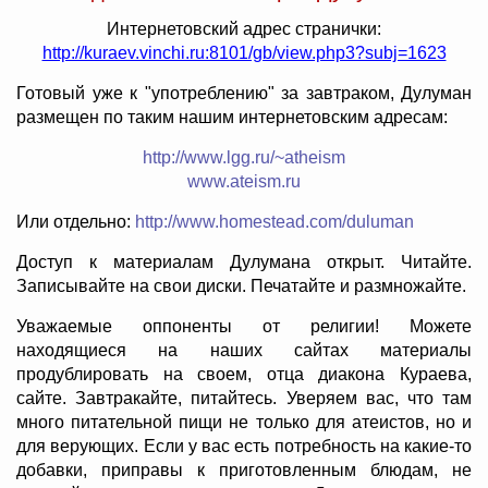
Интернетовский адрес странички:
http://kuraev.vinchi.ru:8101/gb/view.php3?subj=1623
Готовый уже к "употреблению" за завтраком, Дулуман
размещен по таким нашим интернетовским адресам:
http://www.lgg.ru/~atheism
www.ateism.ru
Или отдельно:
http://www.homestead.com/duluman
Доступ к материалам Дулумана открыт. Читайте.
Записывайте на свои диски. Печатайте и размножайте.
Уважаемые оппоненты от религии! Можете
находящиеся на наших сайтах материалы
продублировать на своем, отца диакона Кураева,
сайте. Завтракайте, питайтесь. Уверяем вас, что там
много питательной пищи не только для атеистов, но и
для верующих. Если у вас есть потребность на какие-то
добавки, приправы к приготовленным блюдам, не