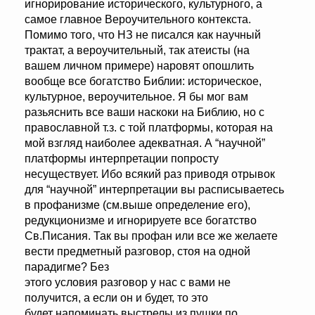
игнорирование исторического, культурного, а
самое главное Вероучительного контекста.
Помимо того, что НЗ не писался как научный
трактат, а вероучительный, так атеисты (на
вашем личном примере) наровят опошлить
вообще все богатство Библии: историческое,
культурное, вероучительное. Я бы мог вам
разьяснить все ваши наскоки на Библию, но с
православной т.з. с той платформы, которая на
мой взгляд наиболее адекватная. А “научной”
платформы интерпретации попросту
несуществует. Ибо всякий раз приводя отрывок
для “научной” интерпретации вы расписываетесь
в профанизме (см.выше определение его),
редукционизме и игнорируете все богатство
Св.Писания. Так вы профан или все же желаете
вести предметный разговор, стоя на одной
парадигме? Без
этого условия разговор у нас с вами не
получится, а если он и будет, то это
будет напоминать выстрелы из пушки по