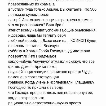
православных из храма, а
впустили туда только Армян. Вы считаете, что 500
лет назад сушествовал
лазер? Или может солнце так разгрело мрамор,
что он расплавился? Ваш брат
атеист всему найдет успокаивающие обьяснения
и доводы, лишь бы теплить себя
любимой верой… . Даже если ваш КСИКОП будет
в полном составе в Великую
субботу в Храме Гроба Господня, думаете они
поверят?!! Нет! Придумают
какую-нибудь “научную” отмазку и скажут, что все
фигня. Даже в Британнике,
научной энциклопедии, написано про это Чудо,
помещена соответствующая
гравюра. Когда ученые исследовали Плащаницу
Господню, то пришли к выводу,
что Господь прошел сквозь нее неразвернув ее,
когда воскресал, что
рационально естественно-научно просто