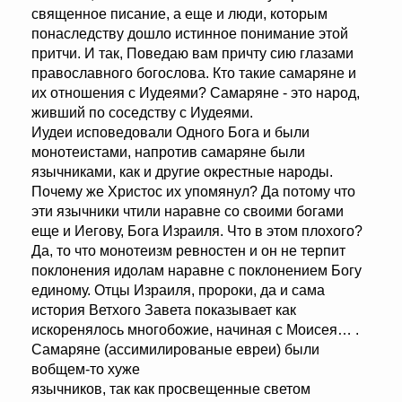
священное писание, а еще и люди, которым
понаследству дошло истинное понимание этой
притчи. И так, Поведаю вам причту сию глазами
православного богослова. Кто такие самаряне и
их отношения с Иудеями? Самаряне - это народ,
живший по соседству с Иудеями.
Иудеи исповедовали Одного Бога и были
монотеистами, напротив самаряне были
язычниками, как и другие окрестные народы.
Почему же Христос их упомянул? Да потому что
эти язычники чтили наравне со своими богами
еще и Иегову, Бога Израиля. Что в этом плохого?
Да, то что монотеизм ревностен и он не терпит
поклонения идолам наравне с поклонением Богу
единому. Отцы Израиля, пророки, да и сама
история Ветхого Завета показывает как
искоренялось многобожие, начиная с Моисея… .
Самаряне (ассимилированые евреи) были
вобщем-то хуже
язычников, так как просвещенные светом