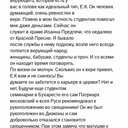
верующего, который есть у
вас в голове как идеальный тип, Е.К. Он человек
думающий, очень ревностен в
вере. Помню в мою бытность студентом помогал
мне даже деньгами. Сейчас он
служит в храме Иоанна Предтечи, что недалеко
от Красной Пресни. Я бывало
после службы к нему подхожу, возле него всегда
толпится верующий народ:
женщины, бабушки, студенты и проч. И со всеми
он находит время поговорить.
По жизни он молчун. Скольких он к вере привел,
Е.К вам и не снилось! Вы
думаете он заботится о карьере в церкви? Нет и
нет. Будучи еще студентом
семинарии в Бухаресте его сам Патриарх
московский и всея Руси рекомендовал к
рукоположению во священники! Он же был
рукоположен во Диаконы и сам
добровольно отказался становится
священником. При этом замечу, что матушки у