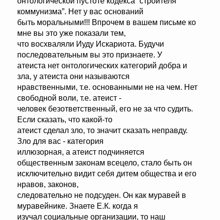
онтологической пустоте кодекса “строителя
коммунизма”. Нет у вас оснований
быть моральными!!! Впрочем в вашем письме ко
мне вы это уже показали тем,
что восхваляли Иуду Искариота. Будучи
последовательным вы это признаете. У
атеиста нет онтологических категорий добра и
зла, у атеиста они называются
нравственными, т.е. основанными не на чем. Нет
свободной воли, т.е. атеист -
человек безответственный, его не за что судить.
Если сказать, что какой-то
атеист сделал зло, то значит сказать неправду.
Зло для вас - категория
иллюзорная, а атеист подчиняется
общественным законам всецело, стало быть он
исключительно видит себя дитем общества и его
нравов, законов,
следовательно не подсуден. Он как муравей в
муравейнике. Знаете Е.К. когда я
изучал социальные организации, то наш