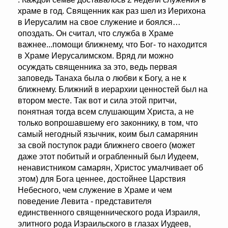
храме в год. Священник как раз шел из Иерихона
в Иерусалим на свое служение и боялся…
опоздать. Он считал, что служба в Храме
важнее...помощи ближнему, что Бог- то находится
в Храме Иерусалимском. Вряд ли можно
осуждать священника за это, ведь первая
заповедь Танаха была о любви к Богу, а не к
ближнему. Ближний в иерархии ценностей был на
втором месте. Так вот и сила этой притчи,
понятная тогда всем слушающим Христа, а не
только вопрошавшему его законнику, в том, что
самый негодный язычник, коим был самарянин
за свой поступок ради ближнего своего (может
даже этот побитый и ограбленный был Иудеем,
ненавистником самарян, Христос умалчивает об
этом) для Бога ценнее, достойнее Царствия
Небесного, чем служение в Храме и чем
поведение Левита - представителя
единственного священнического рода Израиля,
элитного рода Израильского в глазах Иудеев,