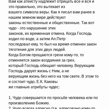
Вам как атеисту надлежит отрицать все и вся и
это правильно, это вытекает из
вашего символа веры. Как я писал вам ранее в
нашем земном мире действуют
законы естественные и общественные. Так вот
чудо - это нарушение этих
законов, их временная отмена. Когда Господь
ходил по воде, а затем Ап.Петр
последовал ему, то был на время отменен закон
тяготения для этих двух людей.
Когда Богом прощаются грехи кому-то, то
отменяется закон воздаяния за грех,
который Господь обещает человеку. Верующим
Господь дарует жизнь с Ним, а не
верующим жизнь без него на том свете. В этом то
и состоит чудо, Е.К. Каковы
же главные атрибуты чудес:
1. Чудо совершается по просьбе человека или по
произволению Божию.
2. Чудо всегда адресно (т.е. адресовано кому-то