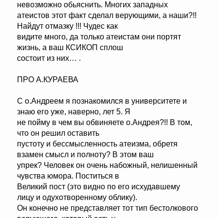
невозможно обьяснить. Многих западных
атеистов этот факт сделал верующими, а наши?!!
Найдут отмазку !!! Чудес как
видите много, да только атеистам они портят
жизнь, а ваш КСИКОП сплош
состоит из них… .
ПРО А.КУРАЕВА
С о.Андреем я познакомился в университете и
знаю его уже, наверно, лет 5. Я
не пойму в чем вы обвиняете о.Андрея?!! В том,
что он решил оставить
пустоту и бессмысленность атеизма, обретя
взамен смысл и полноту? В этом ваш
упрек? Человек он очень набожный, нелишенный
чувства юмора. Поститься в
Великий пост (это видно по его исхудавшему
лицу и одухотворенному облику).
Он конечно не представляет тот тип бестолкового