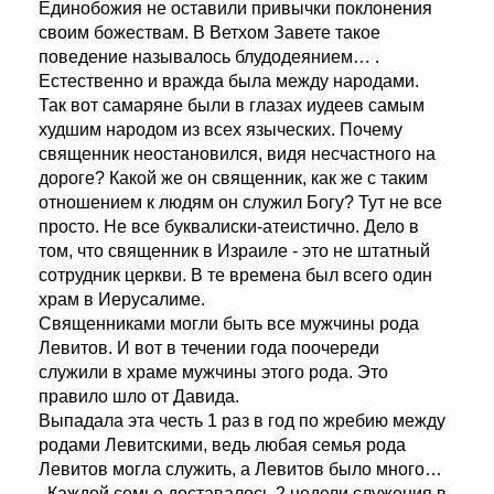
Единобожия не оставили привычки поклонения
своим божествам. В Ветхом Завете такое
поведение называлось блудодеянием… .
Естественно и вражда была между народами.
Так вот самаряне были в глазах иудеев самым
худшим народом из всех языческих. Почему
священник неостановился, видя несчастного на
дороге? Какой же он священник, как же с таким
отношением к людям он служил Богу? Тут не все
просто. Не все буквалиски-атеистично. Дело в
том, что священник в Израиле - это не штатный
сотрудник церкви. В те времена был всего один
храм в Иерусалиме.
Священниками могли быть все мужчины рода
Левитов. И вот в течении года поочереди
служили в храме мужчины этого рода. Это
правило шло от Давида.
Выпадала эта честь 1 раз в год по жребию между
родами Левитскими, ведь любая семья рода
Левитов могла служить, а Левитов было много…
. Каждой семье доставалось 2 недели служения в