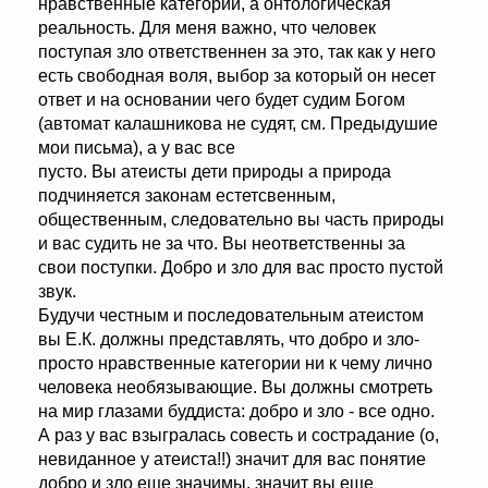
нравственные категории, а онтологическая
реальность. Для меня важно, что человек
поступая зло ответственнен за это, так как у него
есть свободная воля, выбор за который он несет
ответ и на основании чего будет судим Богом
(автомат калашникова не судят, см. Предыдушие
мои письма), а у вас все
пусто. Вы атеисты дети природы а природа
подчиняется законам естетсвенным,
общественным, следовательно вы часть природы
и вас судить не за что. Вы неответственны за
свои поступки. Добро и зло для вас просто пустой
звук.
Будучи честным и последовательным атеистом
вы Е.К. должны представлять, что добро и зло-
просто нравственные категории ни к чему лично
человека необязывающие. Вы должны смотреть
на мир глазами буддиста: добро и зло - все одно.
А раз у вас взыгралась совесть и сострадание (о,
невиданное у атеиста!!) значит для вас понятие
добро и зло еще значимы, значит вы еще