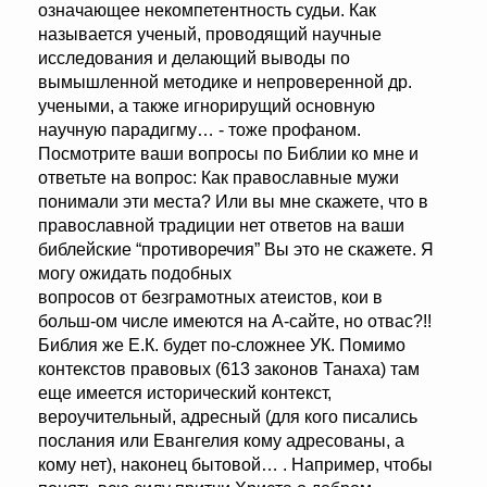
означающее некомпетентность судьи. Как
называется ученый, проводящий научные
исследования и делающий выводы по
вымышленной методике и непроверенной др.
учеными, а также игнорирущий основную
научную парадигму… - тоже профаном.
Посмотрите ваши вопросы по Библии ко мне и
ответьте на вопрос: Как православные мужи
понимали эти места? Или вы мне скажете, что в
православной традиции нет ответов на ваши
библейские “противоречия” Вы это не скажете. Я
могу ожидать подобных
вопросов от безграмотных атеистов, кои в
больш-ом числе имеются на А-сайте, но отвас?!!
Библия же Е.К. будет по-сложнее УК. Помимо
контекстов правовых (613 законов Танаха) там
еще имеется исторический контекст,
вероучительный, адресный (для кого писались
послания или Евангелия кому адресованы, а
кому нет), наконец бытовой… . Например, чтобы