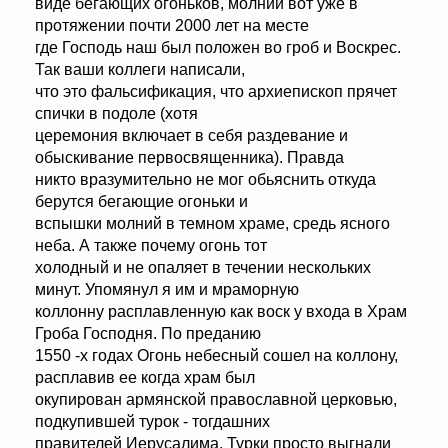
виде бегающих огоньков, молний вот уже в
протяжении почти 2000 лет на месте
где Господь наш был положен во гроб и Воскрес.
Так ваши коллеги написали,
что это фальсификация, что архиепископ прячет
спички в подоле (хотя
церемония включает в себя раздевание и
обыскивание первосвященника). Правда
никто вразумительно не мог обьяснить откуда
берутся бегающие огоньки и
вспышки молний в темном храме, средь ясного
неба. А также почему огонь тот
холодный и не опаляет в течении нескольких
минут. Упомянул я им и мраморную
коллонну расплавленную как воск у входа в Храм
Гроба Господня. По преданию
1550 -х годах Огонь небесный сошел на коллону,
расплавив ее когда храм был
окупирован армянской православной церковью,
подкупившей турок - тогдашних
правителей Иерусалима. Турки просто выгнали