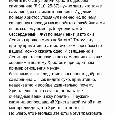
понять всю силу притчи Христа о добром
самарянине (ЛК 10: 25-37) нужно знать кто такие
самаряне, их взаимоотношения с Иудеями,
почему Христос упомянул именно их, почему
священник проходя мимо побитого разбойниками
не оказал ему помощь (неужели такой
бессердечный !!Ж?) почему Левит (и кто они
Левиты) прошел мимо побитого? Толкуя эту
притчу примитивно-атеистическим способом (т.е
вашим) можно сказать одно: И священник и
Левит просто сволочи, а вот самарянин оказался
хорошим и поэтому Христос и приводит нам
пример отношения между
ближними, и как следствие спасенность доброго
самарянина… . Как видите сухо, примитивно,
неадекватно и вообще удивительно, почему
Христа еще кто-то слушал, когда такие
очевидные вещи и ежу понятны. Неужели
книжник, вопрошавший Христа такой тупой и не
мог предвидеть, что Христос ответит….
Но благо, что нетолько атеисты могут трактовать