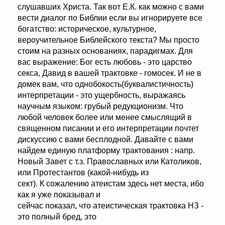
слушавших Христа. Так вот Е.К. как можно с вами
вести диалог по Библии если вы игнорируете все
богатство: историческое, культурное,
вероучительное Библейского текста? Мы просто
стоим на разных основаниях, парадигмах. Для
вас выражение: Бог есть любовь - это царство
секса, Давид в вашей трактовке - гомосек. И не в
домек вам, что однобокость(буквалистичность)
интерпретации - это ущербность, выражаясь
научным языком: грубый редукционизм. Что
любой человек более или менее смыслящий в
священном писании и его интерпретации почтет
дискуссию с вами бесплодной. Давайте с вами
найдем единую платформу трактования : напр.
Новый Завет с т.з. Православных или Католиков,
или Протестантов (какой-нибудь из
сект). К сожалению атеистам здесь нет места, ибо
как я уже показывал и
сейчас показал, что атеистическая трактовка НЗ -
это полный бред, это