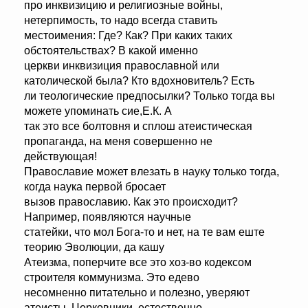
про инквизицию и религиозные войны,
нетерпимость, то надо всегда ставить
местоимения: Где? Как? При каких таких
обстоятельствах? В какой именно
церкви инквизиция православной или
католической была? Кто вдохновитель? Есть
ли теологические предпосылки? Только тогда вы
можете упоминать сие,Е.К. А
так это все болтовня и сплош атеистическая
пропаганда, на меня совершенно не
действующая!
Православие может влезать в науку только тогда,
когда наука первой бросает
вызов православию. Как это происходит?
Например, появляются научные
статейки, что мол Бога-то и нет, на те вам еште
теорию Эволюции, да кашу
Атеизма, поперчите все это хоз-во кодексом
строителя коммунизма. Это едево
несомненно питательно и полезно, уверяют
атеисты. Церковники, естественно,