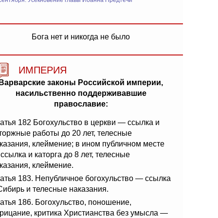
сентября: Усекновение главы Иоанна Предтечи
Бога нет и никогда не было
ИМПЕРИЯ
Варварские законы Российской империи,
насильственно поддерживавшие
православие:
атья 182 Богохульство в церкви — ссылка и
торжные работы до 20 лет, телесные
казания, клеймение; в ином публичном месте
ссылка и каторга до 8 лет, телесные
казания, клеймение.
атья 183. Непубличное богохульство — ссылка
Сибирь и телесные наказания.
атья 186. Богохульство, поношение,
рицание, критика Христианства без умысла —