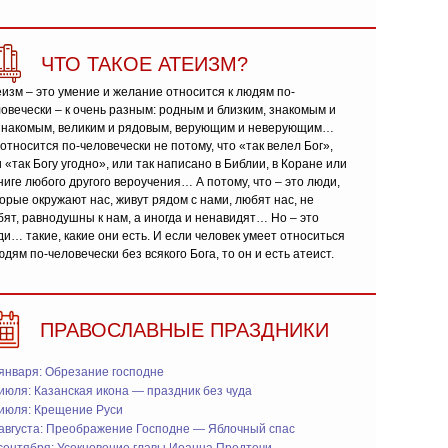
ЧТО ТАКОЕ АТЕИЗМ?
изм – это умение и желание относится к людям по-
овечески – к очень разным: родным и близким, знакомым и
знакомым, великим и рядовым, верующим и неверующим…
относится по-человечески не потому, что «так велел Бог»,
 «так Богу угодно», или так написано в Библии, в Коране или
ниге любого другого вероучения… А потому, что – это люди,
орые окружают нас, живут рядом с нами, любят нас, не
ят, равнодушны к нам, а иногда и ненавидят… Но – это
и… такие, какие они есть. И если человек умеет относиться
юдям по-человечески без всякого Бога, то он и есть атеист.
ПРАВОСЛАВНЫЕ ПРАЗДНИКИ
января: Обрезание господне
июля: Казанская икона — праздник без чуда
 июля: Крещение Руси
 августа: Преображение Господне — Яблочный спас