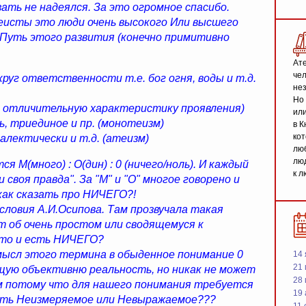
ать не надеялся. За это огромное спасибо.
еисты это люди очень высокого Или высшего
 Путь этого развития (конечно примитивно
Ате
чел
круг ответственности т.е. бог огня, воды и т.д.
не
Но 
т отличительную характеристику проявления)
или
ь, триединое и пр. (монотеизм)
в К
кот
алектически и т.д. (атеизм)
люб
люд
я М(много) : О(дин) : 0 (ничего/ноль). И каждый
к л
 своя правда". За "М" и "О" многое говорено и
как сказать про НИЧЕГО?!
словия А.И.Осипова. Там прозвучала такая
от об очень простом или сводящемуся к
это и есть НИЧЕГО?
смысл этого термина в обыденное понимание 0
14 
21 
щую объективню реальность, но никак не может
28
м потому что для нашего понимания требуется
19
зить Неизмеряемое или Невыражаемое???