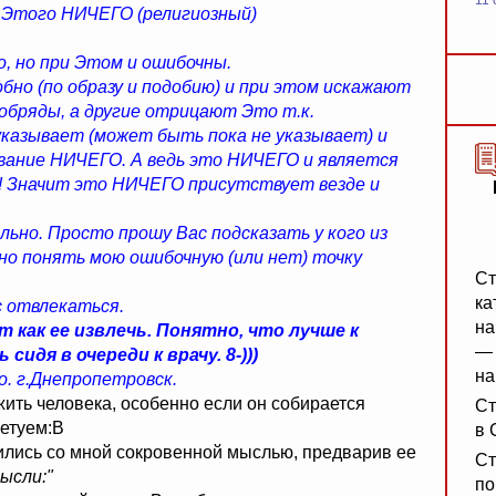
11 
е Этого НИЧЕГО (религиозный)
о, но при Этом и ошибочны.
бно (по образу и подобию) и при этом искажают
обряды, а другие отрицают Это т.к.
указывает (может быть пока не указывает) и
ание НИЧЕГО. А ведь это НИЧЕГО и является
и! Значит это НИЧЕГО присутствует везде и
льно. Просто прошу Вас подсказать у кого из
но понять мою ошибочную (или нет) точку
Ст
ка
с отвлекаться.
на
 как ее извлечь. Понятно, что лучше к
— 
идя в очереди к врачу. 8-)))
на
. г.Днепропетровск.
ить человека, особенно если он собирается
Ст
ветуем:B
в 
лись со мной сокровенной мыслью, предварив ее
Ст
ысли:"
по