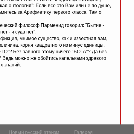
кая онтология": Если все это Вам или не по душе,
зьмитесь за Арифметику первого класса. Там о
реческий философ Парменид говорил: "Бытие -
ет - и суда нет".
о фикция, мнимое существо, как и известная вам,
еличина, корня квадратного из минус единицы.
ГО"? Без равного этому ничего "БОГА"? Да без
? Ведь можно же обойтись капельками здравого
х знаний.
Новый русский атеизм
Галерея