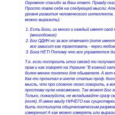
Огромное спасибо за Ваш ответ. Правду сказ
Просто ловлю себя на следующей мысли: Ат
уровня развития человеческого интеллекта.
можно выразить):
Есть Боги, их много и каждый имеет свой 
(многобожие)
Бог ОДИН но за все отвечает (хотя имее
все зависит как трактовать - через любов
Бога НЕТ! Потому что все управляется ди
Т.е. если построить итог связей то получаетс
прав и как говорят на Украине "В кожний хати
более-менее понятно для обывателя. А вот 
Как-то прочитал в инете статью проф. бого
мысль, что про сложное легко говорить, а в
простому нулю невозможно. Так может Бог 
Только, пожалуйста, не вкладывайте сразу 
(ноля). Я имею ввиду НИЧЕГО как существую
быть постигнута общечеловеческим разумо
измерение! А как можно измерять или выра