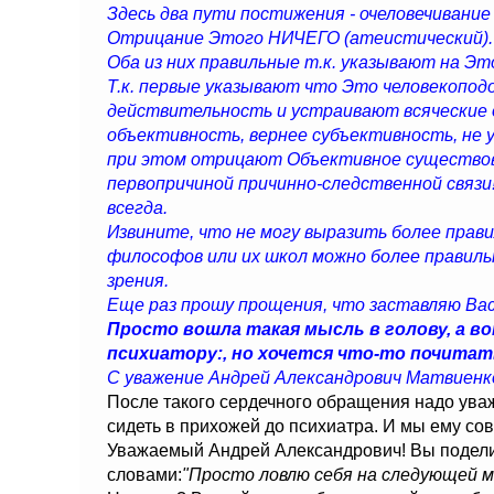
Здесь два пути постижения - очеловечивани
Отрицание Этого НИЧЕГО (атеистический).
Оба из них правильные т.к. указывают на Эт
Т.к. первые указывают что Это человекоподо
действительность и устраивают всяческие 
объективность, вернее субъективность, не 
при этом отрицают Объективное существов
первопричиной причинно-следственной связ
всегда.
Извините, что не могу выразить более прави
философов или их школ можно более правиль
зрения.
Еще раз прошу прощения, что заставляю Ва
Просто вошла такая мысль в голову, а вот
психиатору:, но хочется что-то почитать с
С уважение Андрей Александрович Матвиенко
После такого сердечного обращения надо уваж
сидеть в прихожей до психиатра. И мы ему со
Уважаемый Андрей Александрович! Вы подели
словами:
"Просто ловлю себя на следующей м