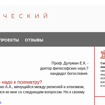
ПРОЕКТЫ
ОТЗЫВЫ
Проф. Дулуман Е.К. -
Са
ко
доктор философских наук,?
св
кандидат богословия.
инд
исп
 надо к психиатру?
ра
в с
ко А.А., мечущийся между религией и атеизмом,
лся ко мне со следующим вопросом. Но к своему
.