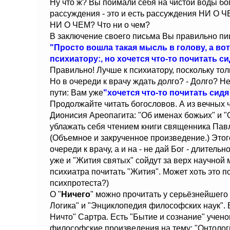
Ну что ж? Вы поймали себя на чистой воды бо
рассуждения - это и есть рассуждения НИ О Ч
НИ О ЧЕМ? Что ни о чем?
В заключение своего письма Вы правильно пи
"Просто вошла такая мысль в голову, а вот 
психиатору:, но хочется что-то почитать сид
Правильно! Лучше к психиатору, поскольку толь
Но в очереди к врачу ждать долго? - Долго? Н
пути: Вам уже
"хочется что-то почитать сидя
Продолжайте читать богословов. А из вечных 
Дионисия Ареопагита: "Об именах божьих" и 
ублажать себя чтением книги священника Пав
(Объемное и закрученное произведение.) Этог
очереди к врачу, а и на - не дай Бог - длител
уже и "Жития святых" сойдут за верх научной
психиатра почитать "Жития". Может хоть это 
психпротеста?)
О "
Ничего
" можно прочитать у серьёзнейшего
Логика" и "Энциклопедия философских наук". 
Ничто" Сартра. Есть "Бытие и сознание" учен
философские произведения на тему: "Онтология