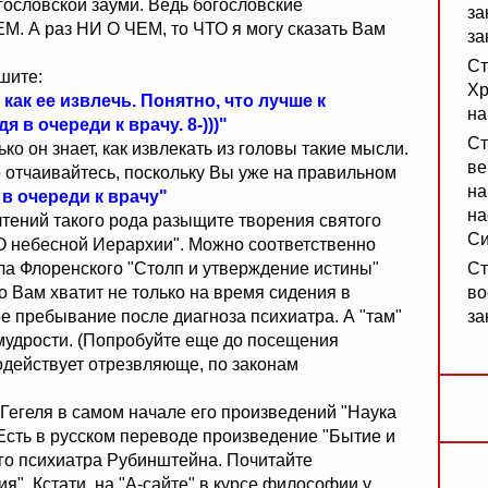
гословской зауми. Ведь богословские
за
ЕМ. А раз НИ О ЧЕМ, то ЧТО я могу сказать Вам
за
Ст
шите:
Хр
как ее извлечь. Понятно, что лучше к
на
я в очереди к врачу. 8-)))"
Ст
ко он знает, как извлекать из головы такие мысли.
ве
е отчаивайтесь, поскольку Вы уже на правильном
на
 в очереди к врачу"
на
чтений такого рода разыщите творения святого
Си
"О небесной Иерархии". Можно соответственно
ла Флоренского "Столп и утверждение истины"
Ст
о Вам хватит не только на время сидения в
во
ьное пребывание после диагноза психиатра. А "там"
за
 мудрости. (Попробуйте еще до посещения
подействует отрезвляюще, по законам
 Гегеля в самом начале его произведений "Наука
Есть в русском переводе произведение "Бытие и
ого психиатра Рубинштейна. Почитайте
". Кстати, на "А-сайте" в курсе философии у