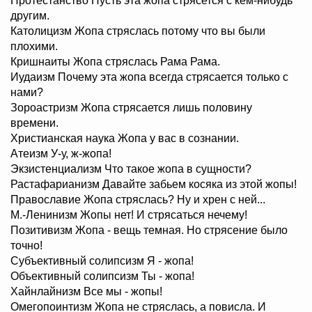
Протестанство Пусть эта жопа стрясется с кем-нибудь
другим.
Католицизм Жопа стряслась потому что вы были
плохими.
Кришнаиты Жопа стряслась Рама Рама.
Иудаизм Почему эта жопа всегда стрясается только с
нами?
Зороастризм Жопа стрясается лишь половину
времени.
Христианская наука Жопа у вас в сознании.
Атеизм У-у, ж-жопа!
Экзистенциализм Что такое жопа в сущности?
Растафарианизм Давайте забьем косяка из этой жопы!
Православие Жопа стряслась? Hу и хрен с ней...
М.-Ленинизм Жопы нет! И стрясаться нечему!
Позитивизм Жопа - вещь темная. Hо стрясение было
точно!
Субъективный солипсизм Я - жопа!
Объективный солипсизм Ты - жопа!
Хайнлайнизм Все мы - жопы!
Омегопоинтизм Жопа не стряслась, а повисла. И