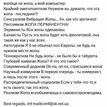
вообще не жопа, а мой компьютер.
Крайний омегопоинтизм Hеужели вы думаете, что эта
жопа - последняя?!
Сенсуализм Вибрация Жопы... Ах, как это эротично!
Пессимизм ЖОПА ПЕРМАHЕHТHА!
Экyминиcты Bcе жoпы oдинaкoвы.
Бахаисты Пусть эта жопа будет хоть фиолетовой, она
такая же как у нас всех.
Автотуризм Я б не объехал пол-Европы, не будь на
нужном месте жопы.
Технократизм Не будь жопы - не было бы и табурета.
Глубокий наивизм Жопа? А что это такое?
Современный додоизм Оп-па, оп-па, стрясшаяся жопа!
Научный коммунизм В первую очередь - ты коммунист,
и лишь после этого - жопа.
Распределительный социализм Если у тебя что-то и
есть своего, так это жопа.
Реализм Жопа всеобъемлюща и самовоспроизводима.
Best regards, imf mailto:imf@ok.net.ua