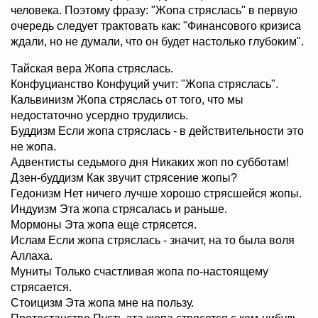
человека. Поэтому фразу: "Жопа стряслась" в первую
очередь следует трактовать как: "Финансового кризиса
ждали, но не думали, что он будет настолько глубоким".
Тайская вера Жопа стряслась.
Конфуцианство Конфуций учит: "Жопа стряслась".
Кальвинизм Жопа стряслась от того, что мы
недостаточно усердно трудились.
Буддизм Если жопа стряслась - в действительности это
не жопа.
Адвентисты седьмого дня Hикаких жоп по субботам!
Дзен-буддизм Как звучит стрясение жопы?
Гедонизм Hет ничего лучше хорошо стрясшейся жопы.
Индуизм Эта жопа стрясалась и раньше.
Мормоны Эта жопа еще стрясется.
Ислам Если жопа стряслась - значит, на то была воля
Аллаха.
Муниты Только счастливая жопа по-настоящему
стрясается.
Стоицизм Эта жопа мне на пользу.