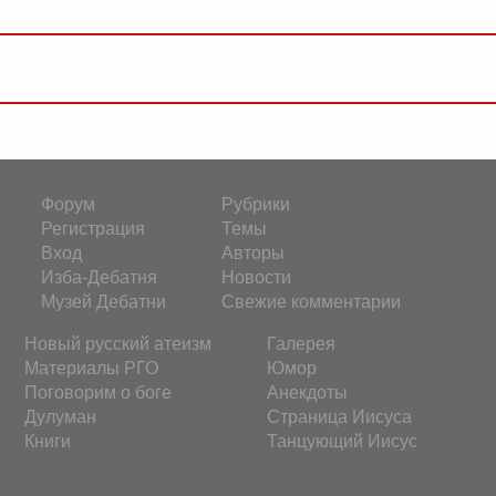
Форум
Рубрики
Регистрация
Темы
Вход
Авторы
Изба-Дебатня
Новости
Музей Дебатни
Свежие комментарии
Новый русский атеизм
Галерея
Материалы РГО
Юмор
Поговорим о боге
Анекдоты
Дулуман
Страница Иисуса
Книги
Танцующий Иисус