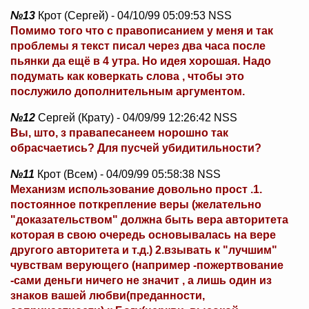
№13
Крот (Сергей) - 04/10/99 05:09:53 NSS
Помимо того что с правописанием у меня и так
проблемы я текст писал через два часа после
пьянки да ещё в 4 утра. Но идея хорошая. Надо
подумать как коверкать слова , чтобы это
послужило дополнительным аргументом.
№12
Сергей (Крату) - 04/09/99 12:26:42 NSS
Вы, што, з правапесанеем норошно так
обрасчаетись? Для пусчей убидитильности?
№11
Крот (Всем) - 04/09/99 05:58:38 NSS
Механизм использование довольно прост .1.
постоянное поткрепление веры (желательно
"доказательством" должна быть вера авторитета
которая в свою очередь основывалась на вере
другого авторитета и т.д.) 2.взывать к "лучшим"
чувствам верующего (например -пожертвование
-сами деньги ничего не значит , а лишь один из
знаков вашей любви(преданности,