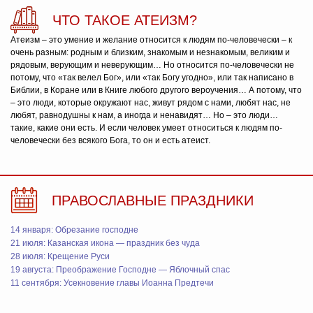
ЧТО ТАКОЕ АТЕИЗМ?
Атеизм – это умение и желание относится к людям по-человечески – к
очень разным: родным и близким, знакомым и незнакомым, великим и
рядовым, верующим и неверующим… Но относится по-человечески не
потому, что «так велел Бог», или «так Богу угодно», или так написано в
Библии, в Коране или в Книге любого другого вероучения… А потому, что
– это люди, которые окружают нас, живут рядом с нами, любят нас, не
любят, равнодушны к нам, а иногда и ненавидят… Но – это люди…
такие, какие они есть. И если человек умеет относиться к людям по-
человечески без всякого Бога, то он и есть атеист.
ПРАВОСЛАВНЫЕ ПРАЗДНИКИ
14 января: Обрезание господне
21 июля: Казанская икона — праздник без чуда
28 июля: Крещение Руси
19 августа: Преображение Господне — Яблочный спас
11 сентября: Усекновение главы Иоанна Предтечи