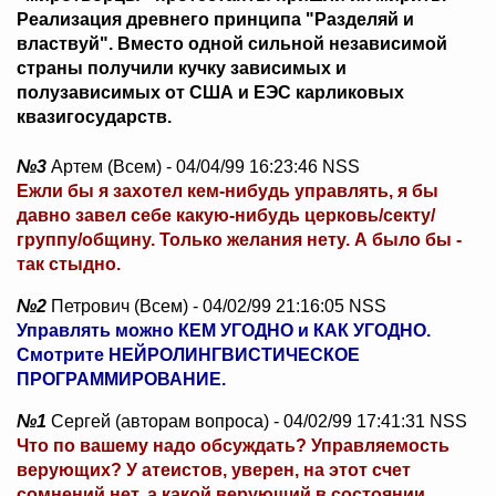
Реализация древнего принципа "Разделяй и
властвуй". Вместо одной сильной независимой
страны получили кучку зависимых и
полузависимых от США и ЕЭС карликовых
квазигосударств.
№3
Артем (Всем) - 04/04/99 16:23:46 NSS
Ежли бы я захотел кем-нибудь управлять, я бы
давно завел себе какую-нибудь церковь/секту/
группу/общину. Только желания нету. А было бы -
так стыдно.
№2
Петрович (Всем) - 04/02/99 21:16:05 NSS
Управлять можно КЕМ УГОДНО и КАК УГОДНО.
Смотрите НЕЙРОЛИНГВИСТИЧЕСКОЕ
ПРОГРАММИРОВАНИЕ.
№1
Сергей (авторам вопроса) - 04/02/99 17:41:31 NSS
Что по вашему надо обсуждать? Управляемость
верующих? У атеистов, уверен, на этот счет
сомнений нет, а какой верующий в состоянии