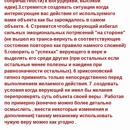
сопричастности) к Богу(церкви, высокой
идеи).3.стремится создовать ситуации когда
интерисующее вас действие от используемого
вами объекта как бы зарождалось в самом
объекте. 4. Стремится чтобы верующий избегал
сильных эмоциональных потрясений "на стороне"
(не вышел из транса-вернуть в соответствующее
состояние повторно как правило намного сложней)
5.говорить о "успехах" верующего в вере и
выделять его среди других (при остальных если
остальные менее полезны и наедине при
равнозначности остальных). 6 зриксоновский
гипноз применять только непосредственно перед
выполнением желаемого действия. 7 .создовать
условия когда верующий не имел бы желания
перепроверять суть объекта своей веры . Работая
по примерно (конечно можно более детально
осмыслить , внести некоторые изменения и
дополнения) такому механизму использовать
чужую веру можно как угодно .