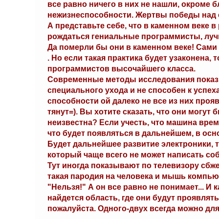
все равно ничего в них не нашли, окроме 
нежизнеспособности. Жертвы победы над 
А представьте себе, что в каменном веке 
рождаться гениальные программисты, луч
Да померли бы они в каменном веке! Сами 
. Но если такая практика будет узаконена,
программистов высочайшего класса.
Современные методы исследования показы
специального ухода и не способен к успеха
способности ой далеко не все из них проя
тянут=). Вы хотите сказать, что они могут 
неизвестна? Если учесть, что машина врем
что будет появляться в дальнейшем, в осно
Будет дальнейшее развитие электроники, тех
который чаще всего не может написать соб
Тут иногда показывают по телевизору сбж
такая пародия на человека и мышь компьют
"Нельзя!" А он все равно не понимает... И 
найдется область, где они будут проявлят
пожалуйста. Одного-двух всегда можно дл