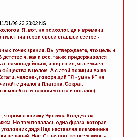
11/01/99 23:23:02 NS
ологов. Я, вот, не психолог, да и времени
пятилетний герой своей старшей сестре -
ных точек зрения. Вы утверждаете, что цель и
детстве я, как и все, также придерживался
лько самонадейным, и порешил, что смысл
о общества в целом. А с этой позиции ваше
тати, человек, говорящий ''Я - умный'' на
читайте диалоги Платона. Сократ,
земле был и таковым пока и остался).
е, я прочел книжку Эрскина Колдуэлла
жка. Но там попалась одна фраза, которая
 уголовник дядя Нед наставлял племянника
у не давай. Нас, Страупов, во всем мире -