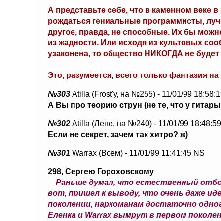
А представьте себе, что в каменном веке 
рождаться гениальные программисты, лучш
другое, правда, не способные. Их бы можн
из жадности. Или исходя из культовых соо
узаконена, то общество НИКОГДА не будет
Это, разумеется, всего только фантазия на 
№303
Atilla (Frost'у, на №255) - 11/01/99 18:58:
А Вы про теорию струн (не те, что у гитар
№302
Atilla (Лене, на №240) - 11/01/99 18:48:5
Если не секрет, зачем так хитро? ж)
№301
Warrax (Всем) - 11/01/99 11:41:45 NS
298, Сергею Гороховскому
Раньше думал, что естественный отбор
вот, пришел к выводу, что очень даже и
поколении, наркоманам достаточно одного
Еленка и Warrax вымрут в первом поколен