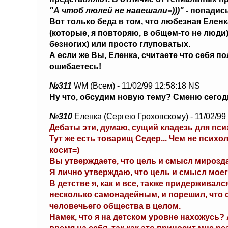
"А чтоб люлей не навешали=)))"
- попадис
Вот только беда в том, что любезная Елен
(которые, я повторяю, в общем-то не люди)
безногих) или просто глуповатых.
А если же Вы, Еленка, считаете что себя 
ошибаетесь!
№311
WM (Всем) - 11/02/99 12:58:18 NS
Ну что, обсудим новую тему? Сменю сегод
№310
Еленка (Сергею Гроховскому) - 11/02/99
Дебаты эти, думаю, сущий кладезь для пси
Тут же есть товарищ Седер... Чем не психо
косит=)
Вы утверждаете, что цель и смысл мирозда
Я лично утверждаю, что цель и смысл мое
В детстве я, как и все, также придерживал
несколько самонадейным, и порешил, что 
человечьего общества в целом.
Намек, что я на детском уровне нахожусь?