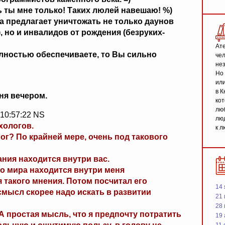
ь ты мне только! Таких люлей навешаю! %)
ка предлагает уничтожать не только даунов
, но и инвалидов от рождения (безруких-
Ате
полностью обеспечиваете, то Вы сильно
чел
не
Но 
или
в К
ня вечером.
кот
люб
 10:57:22 NS
люд
хологов.
к л
лог? По крайней мере, очень под такового
ния находится внутри вас.
го мира находится внутри меня
ся такого мнения. Потом посчитал его
14 
смысл скорее надо искать в развитии
21 
28
 А простая мысль, что я предпочту потратить
19