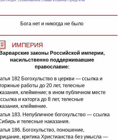
сентября: Усекновение главы Иоанна Предтечи
Бога нет и никогда не было
ИМПЕРИЯ
Варварские законы Российской империи,
насильственно поддерживавшие
православие:
атья 182 Богохульство в церкви — ссылка и
торжные работы до 20 лет, телесные
казания, клеймение; в ином публичном месте
ссылка и каторга до 8 лет, телесные
казания, клеймение.
атья 183. Непубличное богохульство — ссылка
Сибирь и телесные наказания.
атья 186. Богохульство, поношение,
рицание, критика Христианства без умысла —