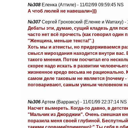
№308
Еленка (Аттиле) - 11/02/99 09:59:45 NS
А чтоб люлей не навешали=)))
№307
Сергей Гроховский (Еленке и Warraxу) - 
Дебаты эти, думаю, сущий кладезь для псих
часто нет всё прочесть (как говорил один 
''Женщина, меньше текста!''.)
Хоть мы и атеисты, но придерживаемся раз
смысл мироздания находится внутри вас. В 
такого мнения. Потом посчитал его неско
скорее надо искать в развитии человечьег
жизненное кредо весьма не рационально. Кс
самом деле таковым не является (почему - 
поговаривают, самым умным человеком на 
№306
Артем (Варраксу) - 11/01/99 22:37:14 NS
Насчет вымереть. Когда-то давно, в детств
"Мальчик из Джорджии". Очень смешная кни
поразила меня своей глубиной. Беспутный
такими словами(примерно):" Ты себя в обид