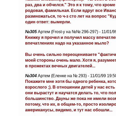
раз, два и обчелся." Это я к тому, что кр
родовая, фамильная. Если вдруг все Иван
размножаться, то ч-з сто лет на вопрос "
один ответ: вымерли.
№305
Артем (Frost-y на №№ 296-297) - 11/01/9
Книжку я прочел и получил массу впечатлен
впечатлениях надо на указанное мыло?
Вы очень сильно переоцениваете "фактичн
моей стороны очень мало. Хотя я, разумеет
в прожектах вечных двигателей...
№304
Артем (Еленке на № 293) - 11/01/99 19:5
Покажите мне хотя бы одного ребенка, ко
взрослого ;). В отношении детей у нас ест
они вырастут и научатся делать то, что пол
большинство. Дауны же пока не имели воз
потому, что их, в общем-то, просто изолир
американусы, видимо, и тут нас обошли...