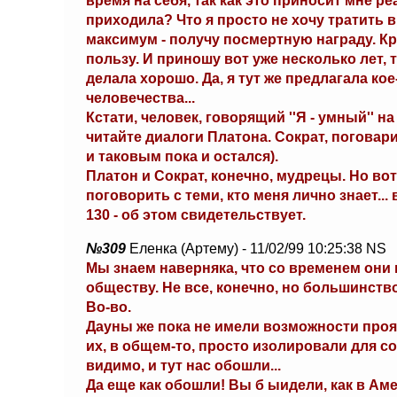
время на себя, так как это приносит мне р
приходила? Что я просто не хочу тратить в
максимум - получу посмертную награду. Кр
пользу. И приношу вот уже несколько лет, 
делала хорошо. Да, я тут же предлагала к
человечества...
Кстати, человек, говорящий ''Я - умный'' н
читайте диалоги Платона. Сократ, погова
и таковым пока и остался).
Платон и Сократ, конечно, мудрецы. Но во
поговорить с теми, кто меня лично знает... 
130 - об этом свидетельствует.
№309
Еленка (Артему) - 11/02/99 10:25:38 NS
Мы знаем наверняка, что со временем они 
обществу. Не все, конечно, но большинство
Во-во.
Дауны же пока не имели возможности проя
их, в общем-то, просто изолировали для с
видимо, и тут нас обошли...
Да еще как обошли! Вы б ыидели, как в Аме