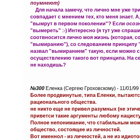
поумнеют)
Для начала замечу, что лично мне уже тр
совпадает с мнением тех, кто меня знает. 
"вымрут в первом поколении"? Если
осоз
"вымереть" :-) Интересно (я тут уже спраши
соотвносится лично моя жизнь (которая, с
"вымиранию"), со следованием принципу "
назвал "вымиранием" такую, если можно ск
осуществлению такого вот принципа. На се
не находишь?
№300
Еленка (Сергею Гроховскому) - 11/01/99
Более продвинутые, типа Еленки, пытают
рационального общества.
не никто еще не привел разумных (не этич
приветси такие аргументы любому нацисту
Полное непонимание, что стабильным мож
общество, состоящее из личностей.
Вот именнол - из личностей, а не из идиото