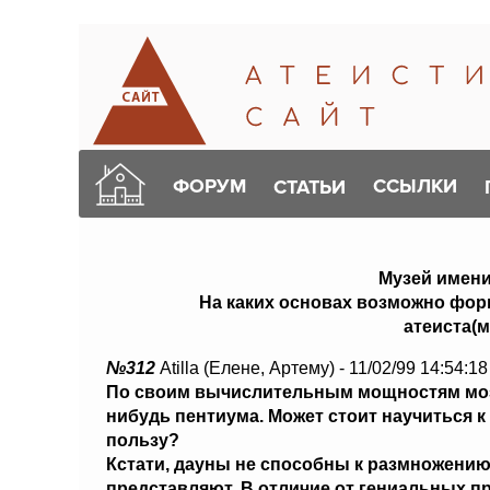
ФОРУМ
ССЫЛКИ
СТАТЬИ
Музей имен
На каких основах возможно фо
атеиста(м
№312
Atilla (Елене, Артему) - 11/02/99 14:54:1
По своим вычислительным мощностям мозг
нибудь пентиума. Может стоит научиться к
пользу?
Кстати, дауны не способны к размножению,
представляют. В отличие от гениальных пр