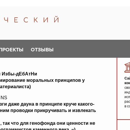
ПРОЕКТЫ
ОТЗЫВЫ
и Избы-дЕбАтНи
Са
рмирование моральных принципов у
ко
атериалиста)
св
инд
исп
8 NS
ра
и даже дауна в принципе круче какого-
в с
 ним проводки прикручивать и извлекать
 так что для генофонда они ценности не
ограммистов каменного века. =)