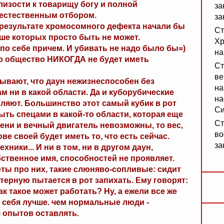
близости к товарищу богу и полной
за
естественным отбором.
за
в результате хромосомного дефекта начали бы
Ст
ше которых просто быть не может.
Хр
по себе причем. И убивать не надо было бы=)
на
 то общество НИКОГДА не будет иметь
Ст
ве
вают, что даун нежизнеспособен без
на
м ни в какой области. Да и куборубические
на
вляют. Большинство этот самый кубик в рот
Си
быть спецами в какой-то области, которая еще
Ст
ени и вечный двигатель невозможны, то вес,
во
ве своей будет иметь то, что есть сейчас.
за
ники... И ни в том, ни в другом даун,
ственное имя, способностей не проявляет.
еты про них, такие слюняво-сопливые: сидит
ерную пытается в рот запихать. Ему говорят:
как такое может работать? Ну, а ежели все же
ь себя лучше. чем нормальные люди -
я опытов оставлять.