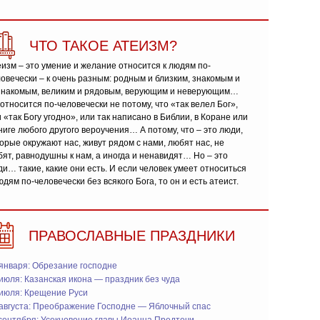
ЧТО ТАКОЕ АТЕИЗМ?
изм – это умение и желание относится к людям по-
овечески – к очень разным: родным и близким, знакомым и
знакомым, великим и рядовым, верующим и неверующим…
относится по-человечески не потому, что «так велел Бог»,
 «так Богу угодно», или так написано в Библии, в Коране или
ниге любого другого вероучения… А потому, что – это люди,
орые окружают нас, живут рядом с нами, любят нас, не
ят, равнодушны к нам, а иногда и ненавидят… Но – это
и… такие, какие они есть. И если человек умеет относиться
юдям по-человечески без всякого Бога, то он и есть атеист.
ПРАВОСЛАВНЫЕ ПРАЗДНИКИ
января: Обрезание господне
июля: Казанская икона — праздник без чуда
 июля: Крещение Руси
 августа: Преображение Господне — Яблочный спас