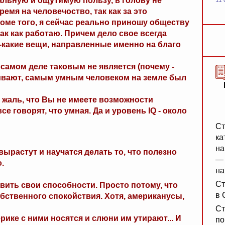
еальную и ощутимую пользу, в голову не
11 
ремя на человечоство, так как за это
оме того, я сейчас реально приношу обществу
так как работаю. Причем дело свое всегда
ое-какие вещи, направленные именно на благо
а самом деле таковым не является (почему -
ривают, самым умным человеком на земле был
т жаль, что Вы не имеете возможности
все говорят, что умная. Да и уровень IQ - около
Ст
ка
на
вырастут и научатся делать то, что полезно
— 
.
на
Ст
вить свои способности. Просто потому, что
в 
обственного спокойствия. Хотя, американусы,
Ст
рике с ними носятся и слюни им утирают... И
по