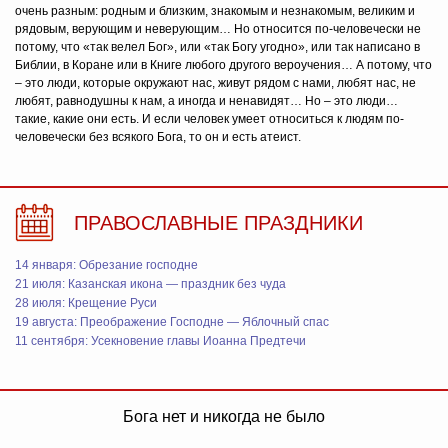
очень разным: родным и близким, знакомым и незнакомым, великим и
рядовым, верующим и неверующим… Но относится по-человечески не
потому, что «так велел Бог», или «так Богу угодно», или так написано в
Библии, в Коране или в Книге любого другого вероучения… А потому, что
– это люди, которые окружают нас, живут рядом с нами, любят нас, не
любят, равнодушны к нам, а иногда и ненавидят… Но – это люди…
такие, какие они есть. И если человек умеет относиться к людям по-
человечески без всякого Бога, то он и есть атеист.
ПРАВОСЛАВНЫЕ ПРАЗДНИКИ
14 января: Обрезание господне
21 июля: Казанская икона — праздник без чуда
28 июля: Крещение Руси
19 августа: Преображение Господне — Яблочный спас
11 сентября: Усекновение главы Иоанна Предтечи
Бога нет и никогда не было