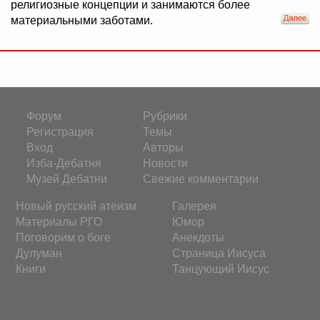
религиозные концепции и занимаются более
материальными заботами.
Форум
Рубрики
Регистрация
Темы
Вход
Авторы
Изба-Дебатня
Новости
Музей Дебатни
Свежие комментарии
Новый русский атеизм
Галерея
Материалы РГО
Юмор
Поговорим о боге
Анекдоты
Дулуман
Страница Иисуса
Книги
Танцующий Иисус