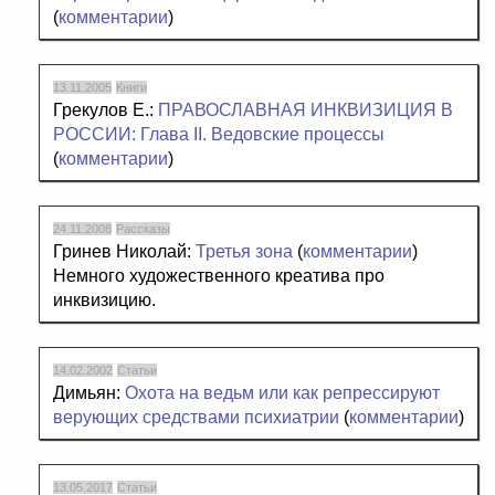
(
комментарии
)
13.11.2005
Книги
Грекулов Е.:
ПРАВОСЛАВНАЯ ИНКВИЗИЦИЯ В
РОССИИ: Глава II. Ведовские процессы
(
комментарии
)
24.11.2008
Рассказы
Гринев Николай:
Третья зона
(
комментарии
)
Немного художественного креатива про
инквизицию.
14.02.2002
Статьи
Димьян:
Охота на ведьм или как репрессируют
верующих средствами психиатрии
(
комментарии
)
13.05.2017
Статьи