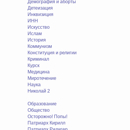
Демография и аборты
Детеизация
Инквизиция
ИНН
Искусство
Ислам
История
Коммунизм
Конституция и религии
Криминал
Курск
Медицина
Миротечение
Наука
Николай 2
Образование
Общество
Осторожно! Попы!
Патриарх Кирилл
Патриарх Ридигер