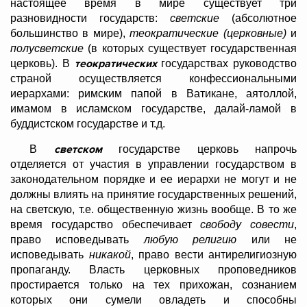
настоящее время в мире существует три
разновидности государств:
светские
(абсолютное
большинство в мире),
теократические (церковные)
и
полусветские
(в которых существует государственная
теократических
церковь). В
государствах руководство
страной осуществляется конфессиональными
иерархами: римским папой в Ватикане, аятоллой,
имамом в исламском государстве, далай-ламой в
буддистском государстве и т.д.
светском
В
государстве церковь напрочь
отделяется от участия в управлении государством в
законодательном порядке и ее иерархи не могут и не
должны влиять на принятие государственных решений,
на светскую, т.е. общественную жизнь вообще. В то же
время государство обеспечивает
свободу совести
,
право исповедывать
любую религию
или не
исповедывать
никакой
, право вести антирелигиозную
пропаганду. Власть церковных проповедников
простирается только на тех прихожан, сознанием
которых они сумели овладеть и способны