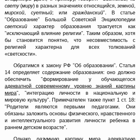
свету
(
миру
) в разных значениях относящийся,
земной
,
мирской
,
суетный
; или
гражданский
". В статье
"Образование" Большой Советской Энциклопедии
светский
характер образования трактуется как
"исключающий влияние религии". Таким образом, хотя
бы становится понятно, что несовместимость с
религией характерна для всех толкований
«светскости».
Обратимся к закону РФ "Об образовании". Статья
14 определяет содержание образования: оно должно
обеспечить "формирование у обучающегося
адекватной современному уровню знаний картины
мира
", "интеграцию личности в национальную и
мировую культуру". Примечателен также пункт 1 ст. 18:
"Родители являются первыми педагогами. Они
обязаны заложить основы физического, нравственного
и интеллектуального развития личности ребенка в
раннем детском возрасте".
Однако
разумную
картину мира, адекватную