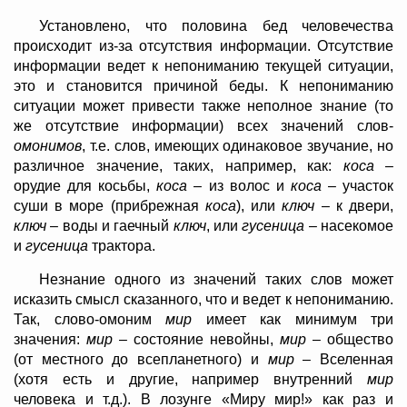
Установлено, что половина бед человечества
происходит из-за отсутствия информации. Отсутствие
информации ведет к непониманию текущей ситуации,
это и становится причиной беды. К непониманию
ситуации может привести также неполное знание (то
же отсутствие информации) всех значений слов-
омонимов
, т.е. слов, имеющих одинаковое звучание, но
различное значение, таких, например, как:
коса
–
орудие для косьбы,
коса
– из волос и
коса
– участок
суши в море (прибрежная
коса
), или
ключ
– к двери,
ключ
– воды и гаечный
ключ
, или
гусеница
– насекомое
и
гусеница
трактора.
Незнание одного из значений таких слов может
исказить смысл сказанного, что и ведет к непониманию.
Так, слово-омоним
мир
имеет как минимум три
значения:
мир
– состояние невойны,
мир
– общество
(от местного до всепланетного) и
мир
– Вселенная
(хотя есть и другие, например внутренний
мир
человека и т.д.). В лозунге «Миру мир!» как раз и