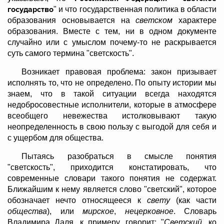
государство
" и что государственная политика в области
образования основывается на
светском
характере
образования. Вместе с тем, ни в одном документе
случайно или с умыслом почему-то не раскрывается
суть самого термина "светскость".
Возникает правовая проблема: закон призывает
исполнять то, что не определено. По опыту истории мы
знаем, что в такой ситуации всегда находятся
недобросовестные исполнители, которые в атмосфере
всеобщего невежества истолковывают такую
неопределенность в свою пользу с выгодой для себя и
с ущербом для общества.
Пытаясь разобраться в смысле понятия
"светскость", приходится констатировать, что
современные словари такого понятия не содержат.
Ближайшим к нему является слово "светский", которое
обозначает нечто относящееся к
свету
(как части
общества
), или
мирское
,
нецерковное
. Словарь
Владимира Даля, к примеру, говорит: "
Светский
, ко