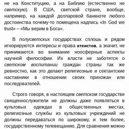
не на Конституцию, а на Библию (естественно не
светскую
). В США, светской стране, вообще,
например, на каждой долларовой банкноте любого
достоинства почему-то помещена надпись «
In
God
we
trust
» – «Мы верим в Бога».
В
полусветских
государствах сплошь и рядом
атеистов
игнорируются интересы и права
, а значит, не
принимаются во внимание ноосферные аспекты
научной философии. Их власти не заботятся о
светском воспитании
граждан страны так же
ревностно, как это делают религиозные и сектантские
наставники в отношении своих прихожан или
последователей.
Строго говоря, в настоящем
светском
государстве
священнослужители не должны даже появляться в
культовых одеждах в общественных местах,
религиозные службы из культовых учреждений не
должны передаваться по широкому, и тем более,
государственному телевещанию. Для сравнения можно