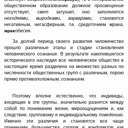
общественном образовании должное
просвещение
отсутствует
, свет
затухает, оно заполняется
негодяями
,
выродками
,
варварами
, становится
негативным, негасферным, т.е. средоточием
мрака
,
мрак
обесия.
За долгий период своего развития человечество
прошло различные этапы и стадии становления
человеческого
сознания
. В результате накопившегося
исторического наследия все человеческое общество в
настоящее время разделено на множество разных по
численности общественных групп с различным, порою
прямо противоположным,
сознанием
.
Поэтому вполне естественно, что индивиды,
входящие в эти группы, значительно разнятся между
собой по пониманию жизни, мироощущениям и, как
следствие, групповому и индивидуальному
поведению
.
Именно эти различия и становятся все чаще
причинами большинства споров и конфликтов как