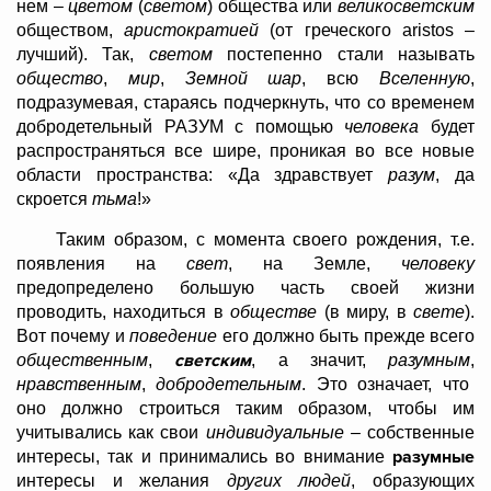
нем –
цветом
(
светом
) общества или
великосветским
обществом,
аристократией
(от греческого
aristos
–
лучший). Так,
светом
постепенно стали называть
общество
,
мир
,
Земной шар
, всю
Вселенную
,
подразумевая, стараясь подчеркнуть, что со временем
добродетельный РАЗУМ с помощью
человека
будет
распространяться все шире, проникая во все новые
области пространства: «Да здравствует
разум
, да
скроется
тьма
!»
Таким образом, с момента своего рождения, т.е.
появления на
свет
, на Земле,
человеку
предопределено большую часть своей жизни
проводить, находиться в
обществе
(в миру, в
свете
).
Вот почему и
поведение
его должно быть прежде всего
светским
общественным
,
, а значит,
разумным
,
нравственным
,
добродетельным
. Это означает, что
оно должно строиться таким образом, чтобы им
учитывались как свои
индивидуальные
– собственные
разумные
интересы, так и принимались во внимание
интересы и желания
других людей
, образующих