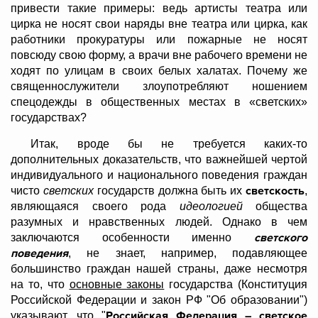
привести такие примеры: ведь артисты театра или
цирка не носят свои наряды вне театра или цирка, как
работники прокуратуры или пожарные не носят
повсюду свою форму, а врачи вне рабочего времени не
ходят по улицам в своих белых халатах. Почему же
священнослужители злоупотребляют ношением
спецодежды в общественных местах в «светских»
государствах?
Итак, вроде бы не требуется каких-то
дополнительных доказательств, что важнейшей чертой
индивидуального и национального поведения граждан
светскость
чисто
светских
государств должна быть их
,
являющаяся своего рода
идеологией
общества
разумных и нравственных людей. Однако в чем
светского
заключаются особенности именно
поведения
, не знает, например, подавляющее
большинство граждан нашей страны, даже несмотря
на то, что
основные законы
государства (Конституция
Российской Федерации и закон РФ "Об образовании")
Российская Федерация – светское
указывают, что "