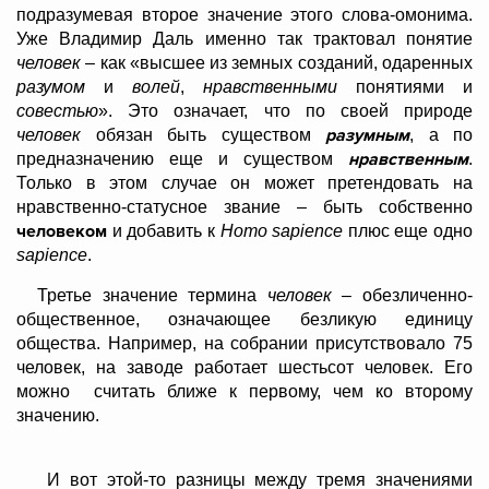
подразумевая второе значение этого слова-омонима.
Уже Владимир Даль именно так трактовал понятие
человек
– как «высшее из земных созданий, одаренных
разумом
и
волей
,
нравственными
понятиями и
совестью
». Это означает, что по своей природе
разумным
человек
обязан быть существом
, а по
нравственным
предназначению еще и существом
.
Только в этом случае он может претендовать на
нравственно-статусное звание – быть собственно
человеком
и добавить к
Homo
sapience
плюс еще одно
sapience
.
Третье значение термина
человек
– обезличенно-
общественное, означающее безликую единицу
общества. Например, на собрании присутствовало 75
человек, на заводе работает шестьсот человек. Его
можно считать ближе к первому, чем ко второму
значению.
И вот этой-то разницы между тремя значениями