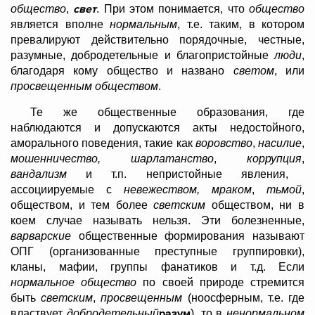
свет
общество
,
. При этом понимается, что
общество
является вполне
нормальным
, т.е. таким, в котором
превалируют действительно порядочные, честные,
разумные, добродетельные и благопристойные
люди
,
благодаря кому общество и названо
светом
, или
просвещенным обществом
.
Те же общественные образования, где
наблюдаются и допускаются акты недостойного,
аморального поведения, такие как
воровство
,
насилие
,
мошенничество, шарлатанство
,
коррупция
,
вандализм
и т.п. непристойные явления,
ассоциируемые с
невежеством, мраком
,
тьмой
,
обществом, и тем более
светским
обществом, ни в
коем случае называть нельзя. Эти болезненные,
варварские
общественные формирования называют
ОПГ (организованные преступные группировки),
кланы, мафии, группы фанатиков и т.д. Если
нормальное общество
по своей природе стремится
быть
светским
,
просвещенным
(ноосферным, т.е. где
разум
властвует
добродетельный
), то в
ненормальном