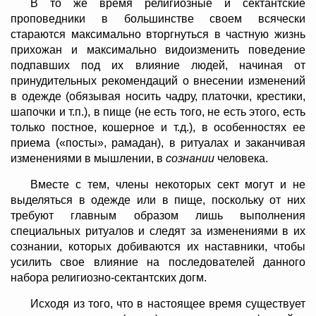
В то же время религиозные и сектантские
проповедники в большинстве своем всячески
стараются максимально вторгнуться в частную жизнь
прихожан и максимально видоизменить поведение
подпавших под их влияние людей, начиная от
принудительных рекомендаций о внесении изменений
в одежде (обязывая носить чадру, платочки, крестики,
шапочки и т.п.), в пище (не есть того, не есть этого, есть
только постное, кошерное и т.д.), в особенностях ее
приема («посты», рамадан), в ритуалах и заканчивая
изменениями в мышлении, в
сознании
человека.
Вместе с тем, члены некоторых сект могут и не
выделяться в одежде или в пище, поскольку от них
требуют главным образом лишь выполнения
специальных ритуалов и следят за изменениями в их
сознании, которых добиваются их наставники, чтобы
усилить свое влияние на последователей данного
набора религиозно-сектантских догм.
Исходя из того, что в настоящее время существует