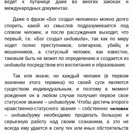
ведет к путанице даже во многих законах и
международных документах.
Даже о фразе «Бог создал
человека
» можно долго
спорить, какой из смыслов подразумевается под
словом
человек
, и после рассуждения выходит, что
первый, т.е. «Бог создал
индивида
», так как по миру
ходит полно преступников, олигархов, убийц и
мошенников, а статусный
человек
, как известно,
таковым быть не может по определению и создается из
индивида
посредством его воспитания и образования.
Так или иначе, но каждый
человек
(в первом
значении этого термина) по своей сути является
существом индивидуальным, и поэтому в момент
рождения он в любом случае получает первое свое
статусное звание –
индивидуум
. Чтобы достичь второго
человек
нравственно-статусного звания – собственно
–
индивидууму
необходимо проделать большую и
серьезную работу над своим сознанием, а это не
всегда ему удается в силу тех или иных обстоятельств