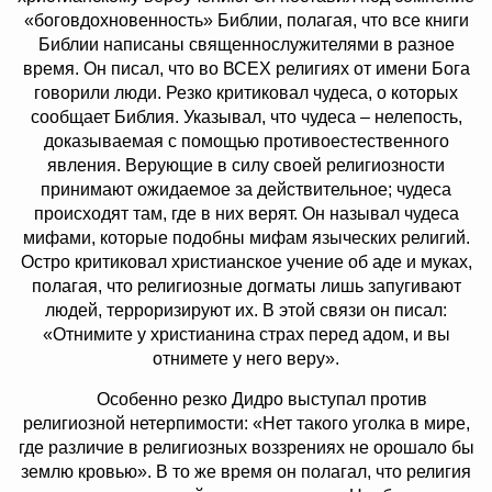
«боговдохновенность» Библии, полагая, что все книги
Библии написаны священнослужителями в разное
время. Он писал, что во ВСЕХ религиях от имени Бога
говорили люди. Резко критиковал чудеса, о которых
сообщает Библия. Указывал, что чудеса – нелепость,
доказываемая с помощью противоестественного
явления. Верующие в силу своей религиозности
принимают ожидаемое за действительное; чудеса
происходят там, где в них верят. Он называл чудеса
мифами, которые подобны мифам языческих религий.
Остро критиковал христианское учение об аде и муках,
полагая, что религиозные догматы лишь запугивают
людей, терроризируют их. В этой связи он писал:
«Отнимите у христианина страх перед адом, и вы
отнимете у него веру».
Особенно резко Дидро выступал против
религиозной нетерпимости: «Нет такого уголка в мире,
где различие в религиозных воззрениях не орошало бы
землю кровью». В то же время он полагал, что религия