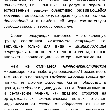
разум
верить
атеистами
, т.е. полагаться на
и
в
законы
естественные
объективно развивающейся
материи
, в ее
диалектику
, которые изучаются
научной
философией
и в наибольшей мере соответствуют
свободе
совести
и
вероисповедания
.
Среди
неверующих
наиболее многочисленную
неискренне верующие
группу составляют
, т.е.
верующие только для вида –
мимикрирующие
верующие
, а также невежественные атеисты, отпетые
анархисты, прочие социально потерянные элементы.
Чем же отличается
научно-атеистическое
мировоззрение от любого
религиозного
? Прежде всего
научные знания
тем, что оно использует глубокие
для
понимания
законов развития
бытия, общества в
целом,
поведения
индивидуума в нем. Религиозные же
и сектантские учения, как правило, строятся на
ортодоксальных схоластических догмах, отрывая
индивидуума от
света
, от
общества
, от знания
законов природы, поощряя в нем
невежество
,