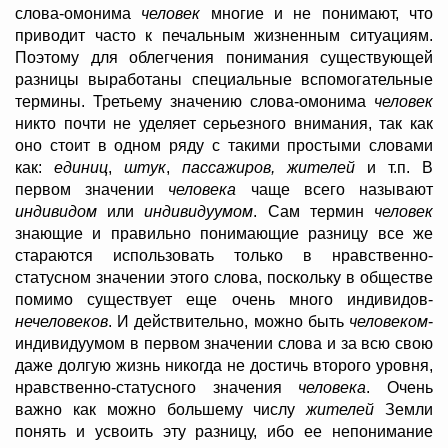
слова-омонима
человек
многие и не понимают, что
приводит часто к печальным жизненным ситуациям.
Поэтому для облегчения понимания существующей
разницы выработаны специальные вспомогательные
термины. Третьему значению слова-омонима
человек
никто почти не уделяет серьезного внимания, так как
оно стоит в одном ряду с такими простыми словами
как:
единиц
,
штук
,
пассажиров, жителей
и т.п. В
первом значении
человека
чаще всего называют
индивидом
или
индивидуумом
. Сам термин
человек
знающие и правильно понимающие разницу все же
стараются использовать только в нравственно-
статусном значении этого слова, поскольку в обществе
помимо существует еще очень много индивидов-
нечеловеков
. И действительно, можно быть
человеком
-
индивидуумом в первом значении слова и за всю свою
даже долгую жизнь никогда не достичь второго уровня,
нравственно-статусного значения
человека
. Очень
важно как можно большему числу
жителей
Земли
понять и усвоить эту разницу, ибо ее непонимание