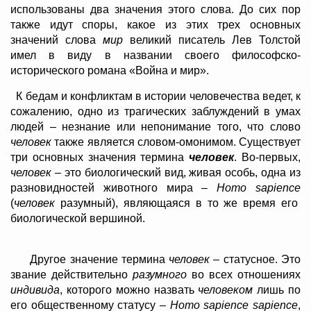
использованы два значения этого слова. До сих пор
также идут споры, какое из этих трех основных
значений слова
мир
великий писатель Лев Толстой
имел в виду в названии своего философско-
исторического романа «Война и мир».
К бедам и конфликтам в истории человечества ведет, к
сожалению, одно из трагических заблуждений в умах
людей – незнание или непонимание того, что слово
человек
также является словом-омонимом. Существует
три основных значения термина
человек
. Во-первых,
человек
– это биологический вид, живая особь, одна из
разновидностей животного мира –
Homo
sapience
(
человек
разумный), являющаяся в то же время его
биологической вершиной.
Другое значение термина
человек
– статусное. Это
звание действительно
разумного
во всех отношениях
индивида
, которого можно назвать
человеком
лишь по
его общественному статусу –
Homo
sapience
sapience
,