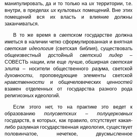
манипулировать, да и то только на
их
территории, т.е.
внутри, в пределах
их
культовых помещений. Вне этих
помещений вся их власть и влияние должны
заканчиваться.
В то же время в
светском
государстве должна
иметься в наличии четко сформулированная и внятная
светская идеология
(светская библия), существовать
общеизвестный достойный
светский лидер
–
СОВЕСТЬ нации, или еще лучше, обширная
светская
элита
– носители общественного
разума
, светской
духовности
, проповедующие элементы светской
нравственности
и общечеловеческих
ценностей
взамен отделенных от государства разного рода
религиозных идеологий.
Если этого нет, то на практике это ведет к
образованию
полусветских
–
полуцерковных
государств, в которых, как правило, отсутствует какая-
либо разумная государственная идеология, существует
половинчатое, нечеткое, двусмысленное