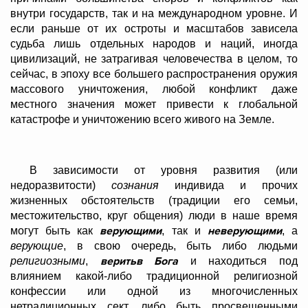
внутри государств, так и на международном уровне. И
если раньше от их остроты и масштабов зависела
судьба лишь отдельных народов и наций, иногда
цивилизаций, не затрагивая человечества в целом, то
сейчас, в эпоху все большего распространения оружия
массового уничтожения, любой конфликт даже
местного значения может привести к глобальной
катастрофе и уничтожению всего живого на Земле.
В зависимости от уровня развития (или
недоразвитости)
сознания
индивида и прочих
жизненных обстоятельств (традиции его семьи,
местожительство, круг общения) люди в наше время
верующими
неверующими
могут быть как
, так и
, а
верующие
, в свою очередь, быть либо людьми
верить
в Бога
религиозными
,
и находиться под
влиянием какой-либо традиционной религиозной
конфессии или одной из многочисленных
нетрадиционных сект, либо быть просвещенными