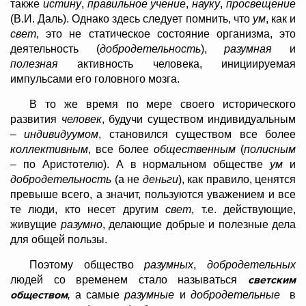
также
истину
,
правильное учение
,
науку
,
просвещение
(В.И. Даль). Однако здесь следует помнить, что
ум
, как и
свет
, это не статическое состояние организма, это
деятельность (
добродетельность
),
разумная
и
полезная
активность человека, инициируемая
импульсами его головного мозга.
В то же время по мере своего исторического
развития
человек
, будучи существом индивидуальным
–
индивидуумом
, становился существом все более
коллективным
, все более
общественным
(
полисным
– по Аристотелю). А в нормальном обществе
ум
и
добродетельность
(а не
деньги
), как правило, ценятся
превыше всего, а значит, пользуются уважением и все
те люди, кто несет другим
свет
, т.е. действующие,
живущие
разумно
, делающие добрые и полезные дела
для общей пользы.
Поэтому общество
разумных
,
добродетельных
светским
людей со временем стало называться
обществом
,
а самые
разумные
и
добродетельные
в