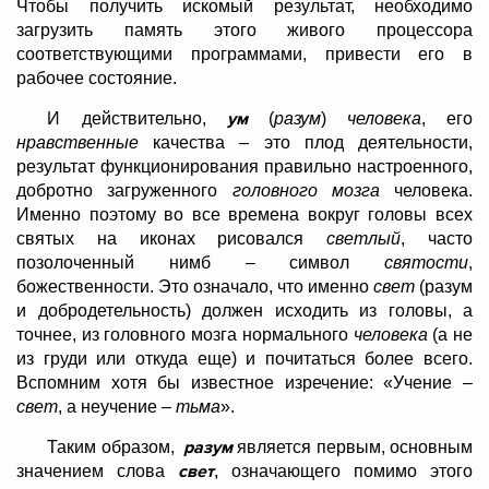
Чтобы получить искомый результат, необходимо
загрузить память этого живого процессора
соответствующими программами, привести его в
рабочее состояние.
ум
И действительно,
(
разум
)
человека
, его
нравственные
качества – это плод деятельности,
результат функционирования правильно настроенного,
добротно загруженного
головного мозга
человека.
Именно поэтому во все времена вокруг головы всех
святых на иконах рисовался
светлый
, часто
позолоченный нимб – символ
святости
,
божественности. Это означало, что именно
свет
(разум
и добродетельность) должен исходить из головы, а
точнее, из головного мозга нормального
человека
(а не
из груди или откуда еще) и почитаться более всего.
Вспомним хотя бы известное изречение: «Учение –
свет
, а неучение –
тьма
».
разум
Таким образом,
является первым, основным
свет
значением слова
, означающего помимо этого