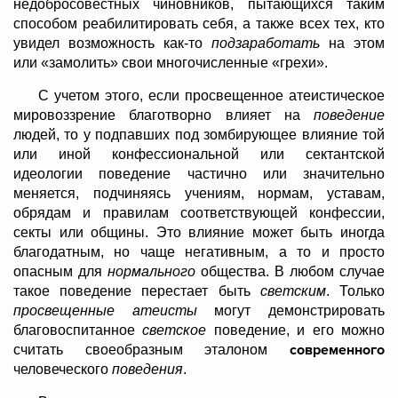
недобросовестных чиновников, пытающихся таким
способом реабилитировать себя, а также всех тех, кто
увидел возможность как-то
подзаработать
на этом
или «замолить» свои многочисленные «грехи».
С учетом этого, если просвещенное атеистическое
мировоззрение благотворно влияет на
поведение
людей, то у подпавших под зомбирующее влияние той
или иной конфессиональной или сектантской
идеологии поведение частично или значительно
меняется, подчиняясь учениям, нормам, уставам,
обрядам и правилам соответствующей конфессии,
секты или общины. Это влияние может быть иногда
благодатным, но чаще негативным, а то и просто
опасным для
нормального
общества. В любом случае
такое поведение перестает быть
светским
. Только
просвещенные атеисты
могут демонстрировать
благовоспитанное
светское
поведение, и его можно
современного
считать своеобразным эталоном
человеческого
поведения
.