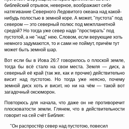
библейский отрывок, неверное, воображают себе
натягивание Северного Ледовитого океана над какой-
нибудь полостью в земной коре. А может, "пустота" под
севером — это северный полюс под межпланетной
средой? Но тогда уже север надо "простирать" под
пустотой, а не "над" нею. Словом, если верующие хоть
немного задумаются, то и сами не поймут, причём тут
может быть земной шар.
Вот если бы в Иова 26:7 говорилось о плоской земле,
тогда бы всё стало на свои места. Земля — диск, а
северный её край (так же, как и прочие) действительно
висит над пустотою. Но тогда уже неясно, почему
земной диск хоть и висит, но ни на чём — такой вот
загадочный оксюморон.
Повторюсь для начала, что даже он не противоречит
плосковатости земли. Глянем, что в действительности
говорит на сей счёт Библия:
"Он распростёр север над пустотою, повесил