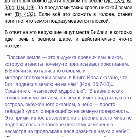
до которых можно дойти пешком по земле (
Ис. 13:5
,
Вт.
30:4
,
Нм. 1:9
). За пределами таких краёв никакой земли
нет (
Вт. 4:32
). Если всё это сложить в голове, станет
понятно, что земля подразумевается плоской.
В ответ на это верующие ищут места Библии, в которых
идёт речь о земном шаре, и действительно что-то
находят.
"Плоская земля — это выдумка древних язычников,
которую атеисты почему-то приписывают христианам.
В Библии ясно написано о форме и
месторасположении земли: в Книге Иова сказано, что
Бог "подвесил землю ни на чём" (Иов. 26:7-10)...
Сравните с "языческой мудростью". "В вавилонских
сочинениях мы читаем, что земля имеет вид выпуклого
острова, окружённого океаном, а небо — просто
твёрдый купол, опирающийся на земную поверхность.
Это примитивное воззрение на строение всего мира не
подвергалось в Вавилоне никакому изменению,
несмотря на продолжавшееся развитие науки о небе""
.