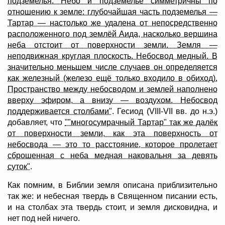
подземелья. Небо и подземелье симметричны по
отношению к земле: глубочайшая часть подземелья —
Тартар — настолько же удалена от непосредственно
расположенного под землёй Аида, насколько вершина
неба отстоит от поверхности земли. Земля —
неподвижная круглая плоскость. Небосвод медный. В
значительно меньшем числе случаев он определяется
как железный (железо ещё только входило в обиход).
Пространство между небосводом и землей наполнено
вверху эфиром, а внизу — воздухом. Небосвод
поддерживается столбами"
. Гесиод (VIII-VII вв. до н.э.)
добавляет, что
""многосумрачный Тартар" так же далёк
от поверхности земли, как эта поверхность от
небосвода — это то расстояние, которое пролетает
сброшенная с неба медная наковальня за девять
суток"
.
Как помним, в Библии земля описана приблизительно
так же: и небесная твердь в Священном писании есть,
и на столбах эта твердь стоит, и земля дисковидна, и
нет под ней ничего.