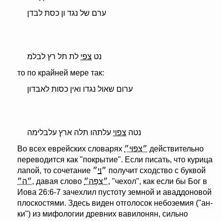
ערם של נגד ון כסת לבדן
נט
צפי
לת תל רץ לבלמ
то по крайней мере так:
ערום שאול נגדו ואין כסות לאבדון
נטה
צפוי
עלתהו תלה ארץ עלבלימה
Во всех еврейских словарях
״צִפּוּי״
действительно
переводится как "покрытие". Если писать, что курица
״ получит сходство с буквой
лапой, то сочетание ״
ו
י
״ה״
, давая слово
״צִפָּה״
, "чехол", как если бы Бог в
Иова 26:6-7 зачехлил пустоту земной и аваддоновой
плоскостями. Здесь виден отголосок небоземия ("ан-
ки") из мифологии древних вавилонян, сильно