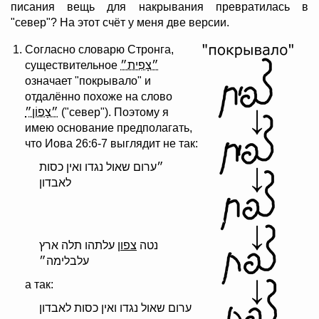
писания вещь для накрывания превратилась в
"север"? На этот счёт у меня две версии.
Согласно словарю Стронга,
существительное
״צָפִית״
означает "покрывало" и
отдалённо похоже на слово
״צָפוֹן״
("север"). Поэтому я
имею основание предполагать,
что Иова 26:6-7 выглядит не так:
״ערום שאול נגדו ואין כסות
לאבדון
נטה
צפון
עלתהו תלה ארץ
עלבלימה״
а так:
ערום שאול נגדו ואין כסות לאבדון