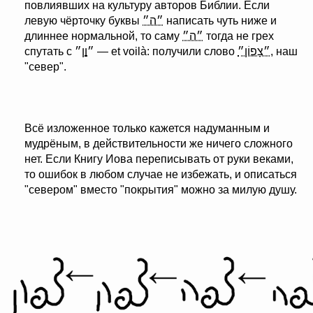
повлиявших на культуру авторов Библии. Если
левую чёрточку буквы
״ה״
написать чуть ниже и
длиннее нормальной, то саму
״ה״
тогда не грех
ן
ו
спутать с ״
״ — et voilà: получили слово
״צָפוֹן״
, наш
"север".
Всё изложенное только кажется надуманным и
мудрёным, в действительности же ничего сложного
нет. Если Книгу Иова переписывать от руки веками,
то ошибок в любом случае не избежать, и описаться
"севером" вместо "покрытия" можно за милую душу.