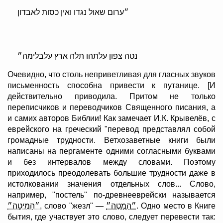
״ערום שאול נגדו ואין כסות לאבדון
נטה צפון עלתהו תלה ארץ עלבלימה״
Очевидно, что столь неприветливая для гласных звуков
письменность способна привести к путанице. [И
действительно приводила. Притом не только
переписчиков и переводчиков Священного писания, а
и самих авторов Библии! Как замечает И.К. Крывелёв, с
еврейского на греческий "перевод представлял собой
громадные трудности. Ветхозаветные книги были
написаны на пергаменте одними согласными буквами
и без интервалов между словами. Поэтому
приходилось преодолевать большие трудности даже в
истолковании значения отдельных слов... Слово,
например, "постель" по-древнееврейски называется
״הַמִיטָה״
, слово "жезл" —
״הַמַטֶה״
. Одно место в Книге
бытия, где участвует это слово, следует перевести так: