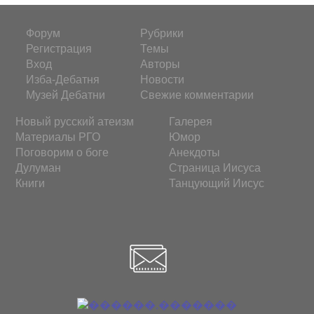
Форум
Рубрики
Регистрация
Темы
Вход
Авторы
Изба-Дебатня
Новости
Музей Дебатни
Свежие комментарии
Новый русский атеизм
Галерея
Материалы РГО
Юмор
Поговорим о боге
Анекдоты
Дулуман
Страница Иисуса
Книги
Танцующий Иисус