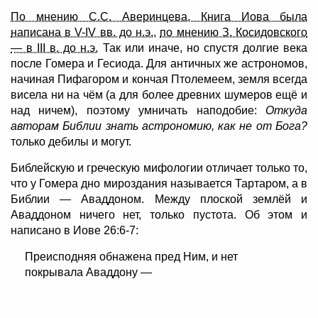
По мнению С.С. Аверинцева, Книга Иова была
написана в V-IV вв. до н.э.
,
по мнению З. Косидовского
— в III в. до н.э.
Так или иначе, но спустя долгие века
после Гомера и Гесиода. Для античных же астрономов,
начиная Пифагором и кончая Птолемеем, земля всегда
висела ни на чём (а для более древних шумеров ещё и
над ничем), поэтому умничать наподобие:
Откуда
авторам Библии знать астрономию, как не от Бога?
только дебилы и могут.
Библейскую и греческую мифологии отличает только то,
что у Гомера дно мироздания называется Тартаром, а в
Библии — Аваддоном. Между плоской землёй и
Аваддоном ничего нет, только пустота. Об этом и
написано в Иове 26:6-7:
Преисподняя обнажена пред Ним, и нет
покрывала Аваддону —