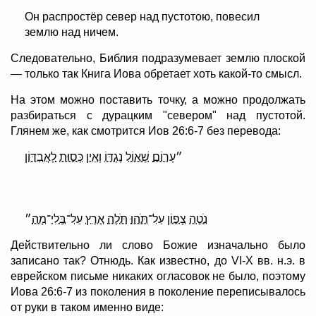
Он распростёр север над пустотою, повесил
землю над ничем.
Следовательно, Библия подразумевает землю плоской
— только так Книга Иова обретает хоть какой-то смысл.
На этом можно поставить точку, а можно продолжать
разбираться с дурацким "севером" над пустотой.
Глянем же, как смотрится Иов 26:6-7 без перевода:
״
עָרוֹם
שְׁאוֹל
נֶגְדּוֹ
וְ
אֵין
כְּסוּת
לָ
אֲבַדּוֹן
נֺטֶה
צָפוֹן
עַל
־
תֹּהוּ
תֺּלֶה
אֶרֶץ
עֵל
־
בְּלִי
־
מָה
״
Действительно ли слово Божие изначально было
записано так? Отнюдь. Как известно, до VI-X вв. н.э. в
еврейском письме никаких огласовок не было, поэтому
Иова 26:6-7 из поколения в поколение переписывалось
от руки в таком именно виде: