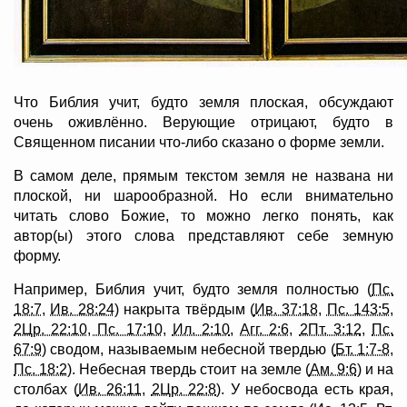
Что Библия учит, будто земля плоская, обсуждают
очень оживлённо. Верующие отрицают, будто в
Священном писании что-либо сказано о форме земли.
В самом деле, прямым текстом земля не названа ни
плоской, ни шарообразной. Но если внимательно
читать слово Божие, то можно легко понять, как
автор(ы) этого слова представляют себе земную
форму.
Например, Библия учит, будто земля полностью (
Пс.
18:7
,
Ив. 28:24
) накрыта твёрдым (
Ив. 37:18
,
Пс. 143:5
,
2Цр. 22:10, Пс. 17:10
,
Ил. 2:10
,
Агг. 2:6
,
2Пт. 3:12
,
Пс.
67:9
) сводом, называемым небесной твердью (
Бт. 1:7-8
,
Пс. 18:2
). Небесная твердь стоит на земле (
Ам. 9:6
) и на
столбах (
Ив. 26:11
,
2Цр. 22:8
). У небосвода есть края,