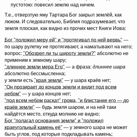
пустотою: повесил землю над ничем.
Т.е., отверзтую яму Тартара Бог закрыл землёй, как
люком. И следовательно, Библия подразумевает, что
земля плоская, как видно из прочих мест Книги Иова:
Бог "положил меру ей" и "протягивал по ней вервь"
—
по шару рулетку не протягивают, а наматывают на него;
вопрос:
"Обозрел ли ты широту земли?"
абсолютно не
применим к земному шару;
"длиннее земли мера Его"
— а фраза:
длиннее шара
абсолютно бессмысленна;
у земли есть
"края земли"
— у шара краёв нет;
"Он прозирает до концов земли и видит под всем
небом"
— у шара концов нет;
"под всем небом раскат" грома, "и блистание его — до
краёв земли"
— будь земля шаром, и на ней таки
найдётся место, откуда молнию не видно;
Бог "полагал основания земли" и "положил
краеугольный камень её"
— у земного шара не может
быть углов, под которые подкладывать камень;