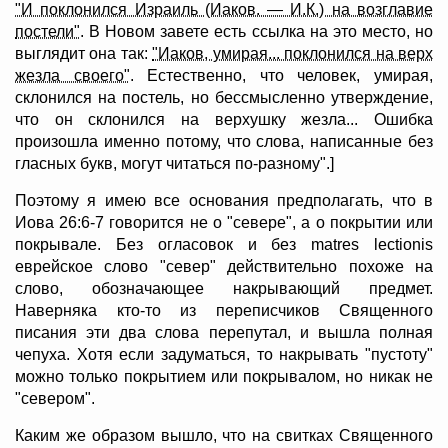
"И поклонился Израиль (Иаков. — И.К.) на возглавие
постели"
. В Новом завете есть ссылка на это место, но
выглядит она так:
"Иаков, умирая... поклонился на верх
жезла своего"
. Естественно, что человек, умирая,
склонился на постель, но бессмысленно утверждение,
что он склонился на верхушку жезла... Ошибка
произошла именно потому, что слова, написанные без
гласных букв, могут читаться по-разному".]
Поэтому я имею все основания предполагать, что в
Иова 26:6-7 говорится не о "севере", а о покрытии или
покрывале. Без огласовок и без matres lectionis
еврейское слово "север" действительно похоже на
слово, обозначающее накрывающий предмет.
Наверняка кто-то из переписчиков Священного
писания эти два слова перепутал, и вышла полная
чепуха. Хотя если задуматься, то накрывать "пустоту"
можно только покрытием или покрывалом, но никак не
"севером".
Каким же образом вышло, что на свитках Священного