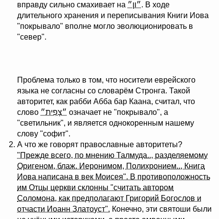
вправду сильно смахивает на
ן״
״ו
. В ходе
длительного хранения и переписывания Книги Иова
"покрывало" вполне могло эволюционировать в
"север".
Проблема только в том, что носители еврейского
языка не согласны со словарём Стронга. Такой
авторитет, как рабби Абба бар Каана, считал, что
слово
״צָפִית״
означает не "покрывало", а
"светильник", и является однокоренным нашему
слову "софит".
А что же говорят православные авторитеты?
"Прежде всего, по мнению Талмуда.., разделяемому
Оригеном, блаж. Иеронимом, Полихронием.., Книга
Иова написана в век Моисея". В противоположность
им Отцы церкви склонны "считать автором
Соломона, как предполагают Григорий Богослов и
отчасти Иоанн Златоуст".
Конечно, эти святоши были