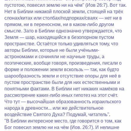
пустотою, повесил землю ни на чём" (Иов 26:7). Вот так.
Нет в Библии никакой плоской земли, стоящей на трёх
слонах/китах или столбах/подпорках/сваях — нет ни в
прямом, ни в переносном, ни в каком-либо другом
смысле. Зато в Библии однозначно утверждается, что
Земля — шар, находящийся в безопорном пустом
пространстве. Остаётся только удивляться тому, что
авторы Библии, которые не были учёными-
астрономами и сочиняли не научные труды, а
поэтические, вообще говоря, произведения, писали о
форме и положении земли вскользь — так, как будто
шарообразность земли и отсутствие опоры для неё в
пустом пространстве были для них естественными и
понятными фактами. В Библии нет никаких намёков на
рассмотрение каких-либо иных гипотез на этот счёт.
Что тут — высочайшая образованность израильского
народа в древности... или же действительное
воздействие Святого Духа? Подумай, читатель"
.
"В Библии интересное место, где говорится о том, как
Бог повесил землю ни на чём (Иов. 26:7). И нелишне