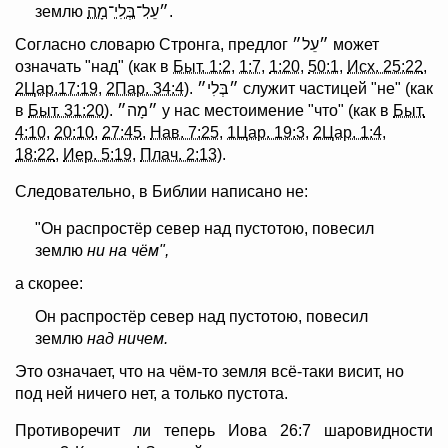
מָה
־
בְּלִי
־
עֵל
землю ״
.
Согласно словарю Стронга, предлог ״עֵל״ может
означать "над" (как в
Быт. 1:2
,
1:7
,
1:20
,
50:1
,
Исх. 25:22
,
2Цар.17:19
,
2Пар. 34:4
). ״בְּלִי״ служит частицей "не" (как
в
Быт. 31:20
). ״מָה״ у нас местоимение "что" (как в
Быт.
4:10
,
20:10
,
27:45
,
Нав. 7:25
,
1Цар. 19:3
,
2Цар. 1:4
,
18:22
,
Иер. 5:19
,
Плач. 2:13
).
Следовательно, в Библии написано не:
"Он распростёр север над пустотою, повесил
землю
ни на чём",
а скорее:
Он распростёр север над пустотою, повесил
землю
над ничем.
Это означает, что на чём-то земля всё-таки висит, но
под ней ничего нет, а только пустота.
Противоречит ли теперь Иова 26:7 шаровидности