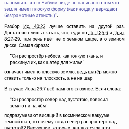
напомнить, что в Библии нигде не написано о том что
земля имеет плоскую форму (как иногда утверждают
безграмотные атеисты)"
.
Разбор
Ис. 40:22
лучше оставить на другой раз.
Достаточно лишь сказать, что, судя по
Пс. 135:6
и
Прит.
8:27-29
, там речь идёт не о земном шаре, а о земном
диске. Самая фраза:
"Он распростёр небеса, как тонкую ткань, и
раскинул их, как шатёр для жилья"
означает именно плоскую землю, ведь шатёр можно
ставить только на плоскость, а не на шар.
В случае Иова 26:7 всё намного сложнее. Если слова:
"Он распростёр север над пустотою, повесил
землю ни на чём"
подразумевают висящий в космическом вакууме
земной шар, то почему тогда север распростёрт над
пустотой? Верующие, которые цепляются за этот