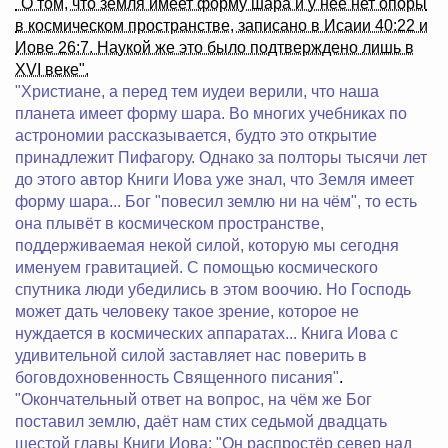
"О том, что земля имеет форму шара и у неё нет опоры
в космическом пространстве, записано в Исаии 40:22 и
Иове 26:7. Наукой же это было подтверждено лишь в
XVI веке".
"Христиане, а перед тем иудеи верили, что наша
планета имеет форму шара. Во многих учебниках по
астрономии рассказывается, будто это открытие
принадлежит Пифагору. Однако за полторы тысячи лет
до этого автор Книги Иова уже знал, что Земля имеет
форму шара... Бог "повесил землю ни на чём", то есть
она плывёт в космическом пространстве,
поддерживаемая некой силой, которую мы сегодня
именуем гравитацией. С помощью космического
спутника люди убедились в этом воочию. Но Господь
может дать человеку такое зрение, которое не
нуждается в космических аппаратах... Книга Иова с
удивительной силой заставляет нас поверить в
боговдохновенность Священного писания"
.
"Окончательный ответ на вопрос, на чём же Бог
поставил землю, даёт нам стих седьмой двадцать
шестой главы Книги Иова: "Он распростёр север над