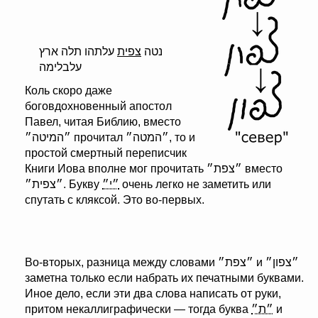
נטה
צפית
עלתהו תלה ארץ
עלבלימה
Коль скоро даже
боговдохновенный апостол
Павел, читая Библию, вместо
״המיטה״ прочитал ״המטה״, то и
простой смертный переписчик
Книги Иова вполне мог прочитать ״צפת״ вместо
״צפית״. Букву
״י״
очень легко не заметить или
спутать с кляксой. Это во-первых.
Во-вторых, разница между словами ״צפת״ и ״צפון״
заметна только если набрать их печатными буквами.
Иное дело, если эти два слова написать от руки,
притом некаллиграфически — тогда буква
״ת״
и