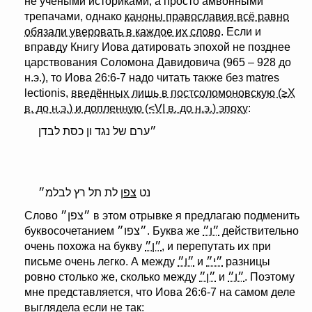
не учёными историками, а просто амвонными
трепачами, однако
каноны православия всё равно
обязали уверовать в каждое их слово
. Если и
вправду Книгу Иова датировать эпохой не позднее
царствования Соломона Давидовича (965 – 928 до
н.э.), то Иова 26:6-7 надо читать также без matres
lectionis,
введённых лишь в постсоломоновскую (≥X
в. до н.э.) и допленную (<VI в. до н.э.) эпоху
:
״ערם של נגד ון כסת לבדן
נט
צפן
לת תל רץ לבלמ״
Слово ״צפן״ в этом отрывке я предлагаю подменить
буквосочетанием ״צפו״. Буква же
״ו״
действительно
очень похожа на букву
״ן״
, и перепутать их при
письме очень легко. А между
״ו״
и
״י״
разницы
ровно столько же, сколько между
״ן״
и
״ו״
. Поэтому
мне представляется, что Иова 26:6-7 на самом деле
выглядела если не так: