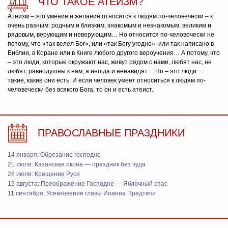
ЧТО ТАКОЕ АТЕИЗМ?
Атеизм – это умение и желание относится к людям по-человечески – к
очень разным: родным и близким, знакомым и незнакомым, великим и
рядовым, верующим и неверующим… Но относится по-человечески не
потому, что «так велел Бог», или «так Богу угодно», или так написано в
Библии, в Коране или в Книге любого другого вероучения… А потому, что
– это люди, которые окружают нас, живут рядом с нами, любят нас, не
любят, равнодушны к нам, а иногда и ненавидят… Но – это люди…
такие, какие они есть. И если человек умеет относиться к людям по-
человечески без всякого Бога, то он и есть атеист.
ПРАВОСЛАВНЫЕ ПРАЗДНИКИ
14 января: Обрезание господне
21 июля: Казанская икона — праздник без чуда
28 июля: Крещение Руси
19 августа: Преображение Господне — Яблочный спас
11 сентября: Усекновение главы Иоанна Предтечи