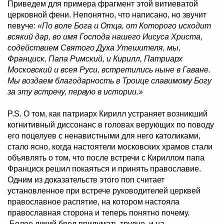
Приведем для примера фрагмент этой витиеватой
церковной фени. Непонятно, что написано, но звучит
певуче:
«По воле Бога и Отца, от Которого исходит
всякий дар, во имя Господа нашего Иисуса Христа,
содействием Святого Духа Утешителя, мы,
Франциск, Папа Римский, и Кирилл, Патриарх
Московский и всея Руси, встретились ныне в Гаване.
Мы воздаем благодарность в Троице славимому Богу
за эту встречу, первую в истории.»
P.S. О том, как патриарх Кирилл устраняет возникший
когнитивный диссонанс в головах верующих по поводу
его поцелуев с ненавистными для него католиками,
стало ясно, когда настоятели московских храмов стали
объявлять о том, что после встречи с Кириллом папа
Франциск решил покаяться и принять православие.
Одним из доказательств этого поп считает
установленное при встрече руководителей церквей
православное распятие, на котором настояла
православная сторона и теперь понятно почему.
Более дикий бред придумать трудно, и на