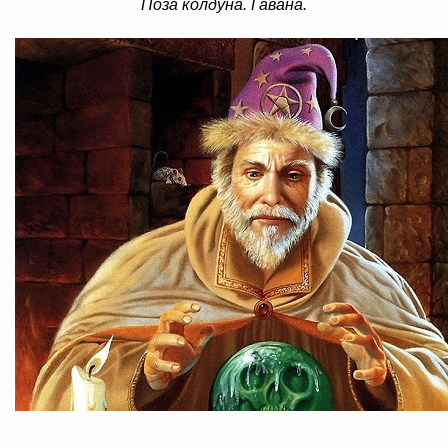
Поза колдуна.
Гавана.