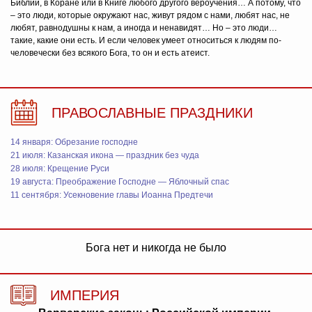
Библии, в Коране или в Книге любого другого вероучения… А потому, что
– это люди, которые окружают нас, живут рядом с нами, любят нас, не
любят, равнодушны к нам, а иногда и ненавидят… Но – это люди…
такие, какие они есть. И если человек умеет относиться к людям по-
человечески без всякого Бога, то он и есть атеист.
ПРАВОСЛАВНЫЕ ПРАЗДНИКИ
14 января: Обрезание господне
21 июля: Казанская икона — праздник без чуда
28 июля: Крещение Руси
19 августа: Преображение Господне — Яблочный спас
11 сентября: Усекновение главы Иоанна Предтечи
Бога нет и никогда не было
ИМПЕРИЯ