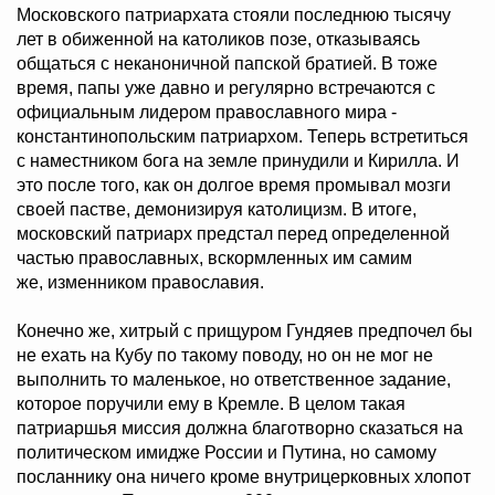
Московского патриархата стояли последнюю тысячу
лет в обиженной на католиков позе, отказываясь
общаться с неканоничной папской братией. В тоже
время, папы уже давно и регулярно встречаются с
официальным лидером православного мира -
константинопольским патриархом. Теперь встретиться
с наместником бога на земле принудили и Кирилла. И
это после того, как он долгое время промывал мозги
своей пастве, демонизируя католицизм. В итоге,
московский патриарх предстал перед определенной
частью православных, вскормленных им самим
же, изменником православия.
Конечно же, хитрый с прищуром Гундяев предпочел бы
не ехать на Кубу по такому поводу, но он не мог не
выполнить то маленькое, но ответственное задание,
которое поручили ему в Кремле. В целом такая
патриаршья миссия должна благотворно сказаться на
политическом имидже России и Путина, но самому
посланнику она ничего кроме внутрицерковных хлопот