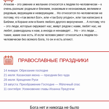
Атеизм – это умение и желание относится к людям по-человечески – к
очень разным: родным и близким, знакомым и незнакомым, великим и
рядовым, верующим и неверующим… Но относится по-человечески не
потому, что «так велел Бог», или «так Богу угодно», или так написано в
Библии, в Коране или в Книге любого другого вероучения… А потому, что
– это люди, которые окружают нас, живут рядом с нами, любят нас, не
любят, равнодушны к нам, а иногда и ненавидят… Но – это люди…
такие, какие они есть. И если человек умеет относиться к людям по-
человечески без всякого Бога, то он и есть атеист.
ПРАВОСЛАВНЫЕ ПРАЗДНИКИ
14 января: Обрезание господне
21 июля: Казанская икона — праздник без чуда
28 июля: Крещение Руси
19 августа: Преображение Господне — Яблочный спас
11 сентября: Усекновение главы Иоанна Предтечи
Бога нет и никогда не было