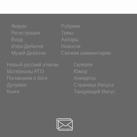
Форум
Рубрики
Регистрация
Темы
Вход
Авторы
Изба-Дебатня
Новости
Музей Дебатни
Свежие комментарии
Новый русский атеизм
Галерея
Материалы РГО
Юмор
Поговорим о боге
Анекдоты
Дулуман
Страница Иисуса
Книги
Танцующий Иисус