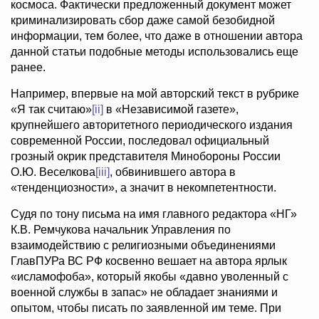
космоса. Фактически предложенный документ может
криминализировать сбор даже самой безобидной
информации, тем более, что даже в отношении автора
данной статьи подобные методы использовались еще
ранее.
Например, впервые на мой авторский текст в рубрике
«Я так считаю»
[ii]
в «Независимой газете»,
крупнейшего авторитетного периодического издания
современной России, последовал официальный
грозный окрик представителя Минобороны России
О.Ю. Веселкова
[iii]
, обвинившего автора в
«тенденциозности», а значит в некомпетентности.
Судя по тону письма на имя главного редактора «НГ»
К.В. Ремчукова начальник Управления по
взаимодействию с религиозными объединениями
ГлавПУРа ВС РФ косвенно вешает на автора ярлык
«исламофоба», который якобы «давно уволенный с
военной службы в запас» не обладает знаниями и
опытом, чтобы писать по заявленной им теме. При