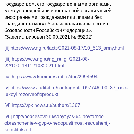
государством, его государственными органами,
международной или иностранной организацией,
иностранными гражданами или лицами без
гражданства могут быть использованы против
безопасности Российской Федерации».
(Зарегистрирован 30.09.2021 № 65202)
[ii]
https://www.ng.ru/facts/2021-08-17/10_513_army.html
[iii]
https://www.ng.ru/ng_religii/2021-08-
22/100_181121082021.html
[iv]
https://www.kommersant.ru/doc/2994594
[v]
https://www.audit-it.ru/contragent/1097746100187_ooo-
lukoyl-rezervnefteprodukt
[vi]
https://vpk-news.ru/authors/1367
[vii]
http://peacesave.ru/sobytiya/364-povtornoe-
obrashchenie-v-gvp-o-nedopustimosti-narushenij-
konstitutsii-rf