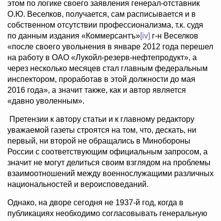
этом по логике своего заявления генерал-отставник
О.Ю. Веселков, получается, сам расписывается и в
собственном отсутствии профессионализма, т.к. судя
по данным издания «Коммерсантъ»
[iv]
г-н Веселков
«после своего увольнения в январе 2012 года перешел
на работу в ОАО «Лукойл-резерв-нефтепродукт», а
через несколько месяцев стал главным федеральным
инспектором, проработав в этой должности до мая
2016 года», а значит также, как и автор является
«давно уволенным».
Претензии к автору статьи и к главному редактору
уважаемой газеты строятся на том, что, дескать, ни
первый, ни второй не обращались в Минобороны
России с соответствующим официальным запросом, а
значит не могут делиться своим взглядом на проблемы
взаимоотношений между военнослужащими различных
национальностей и вероисповеданий.
Однако, на дворе сегодня не 1937-й год, когда в
публикациях необходимо согласовывать генеральную