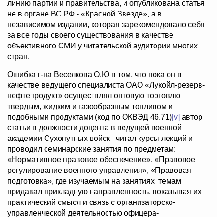
линию партии и правительства, и опубликована статья
не в органе ВС РФ - «Красной Звезде», а в
независимом издании, которая зарекомендовало себя
за все годы своего существования в качестве
объективного СМИ у читательской аудитории многих
стран.
Ошибка г-на Веселкова О.Ю в том, что пока он в
качестве ведущего специалиста ОАО «Лукойл-резерв-
нефтепродукт» осуществлял оптовую торговлю
твердым, жидким и газообразным топливом и
подобными продуктами (код по ОКВЭД 46.71)
[v]
автор
статьи в должности доцента в ведущей военной
академии Сухопутных войск читал курсы лекций и
проводил семинарские занятия по предметам:
«Нормативное правовое обеспечение», «Правовое
регулирование военного управления», «Правовая
подготовка», где изучаемым на занятиях темам
придавал прикладную направленность, показывая их
практический смысл и связь с организаторско-
управленческой деятельностью офицера-