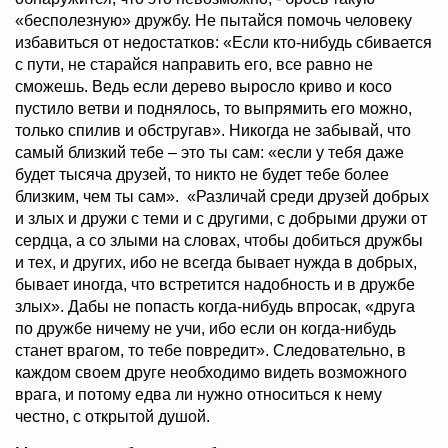
«бесполезную» дружбу. Не пытайся помочь человеку
избавиться от недостатков: «Если кто-нибудь сбивается
с пути, не старайся направить его, все равно не
сможешь. Ведь если дерево выросло криво и косо
пустило ветви и поднялось, то выпрямить его можно,
только спилив и обстругав». Никогда не забывай, что
самый близкий тебе – это ты сам: «если у тебя даже
будет тысяча друзей, то никто не будет тебе более
близким, чем ты сам». «Различай среди друзей добрых
и злых и дружи с теми и с другими, с добрыми дружи от
сердца, а со злыми на словах, чтобы добиться дружбы
и тех, и других, ибо не всегда бывает нужда в добрых,
бывает иногда, что встретится надобность и в дружбе
злых». Дабы не попасть когда-нибудь впросак, «друга
по дружбе ничему не учи, ибо если он когда-нибудь
станет врагом, то тебе повредит». Следовательно, в
каждом своем друге необходимо видеть возможного
врага, и потому едва ли нужно относиться к нему
честно, с открытой душой.