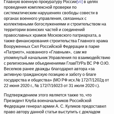
Главную военную прокуратуру России
[vii]
в целях
проведения комплексной проверки по
систематическим нарушениях свободы совести в
органах военного управления, связанных с
коллективными богослужениями и строительством на
территории воинских частей и соединений
православных храмов Московского патриархата, а
также финансирования строительства Главного храма
Вооруженных Сил Российской Федерации в парке
«Патриот», названного «Главным», сам же
упомянутый начальник Управления по взаимодействию
с религиозными объединениями ГлавПУРа ВС РФ О.Ю.
Веселков ранее дважды благодарил автора «за
активную гражданскую позицию и заботу о благе
государства и общества» (МО РФ исх.№ 172/7/1202д от
22 июня 2020 г., № 172/7/16023 от 31 июля 2020 г.).
Подтверждением этого является также то, что
Президент Клуба военачальников Российской
Федерации генерал армии А. С. Куликов предоставил
право автору данной статьи выступить с докладом