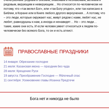
очень разным: родным и близким, знакомым и незнакомым, великим и
рядовым, верующим и неверующим… Но относится по-человечески не
потому, что «так велел Бог», или «так Богу угодно», или так написано в
Библии, в Коране или в Книге любого другого вероучения… А потому, что
– это люди, которые окружают нас, живут рядом с нами, любят нас, не
любят, равнодушны к нам, а иногда и ненавидят… Но – это люди…
такие, какие они есть. И если человек умеет относиться к людям по-
человечески без всякого Бога, то он и есть атеист.
ПРАВОСЛАВНЫЕ ПРАЗДНИКИ
14 января: Обрезание господне
21 июля: Казанская икона — праздник без чуда
28 июля: Крещение Руси
19 августа: Преображение Господне — Яблочный спас
11 сентября: Усекновение главы Иоанна Предтечи
Бога нет и никогда не было