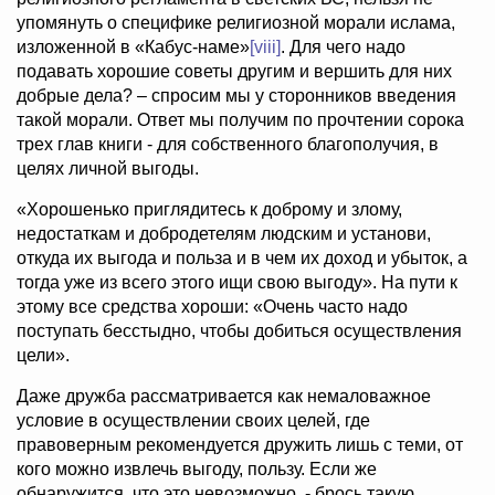
упомянуть о специфике религиозной морали ислама,
изложенной в «Кабус-наме»
[viii]
. Для чего надо
подавать хорошие советы другим и вершить для них
добрые дела? – спросим мы у сторонников введения
такой морали. Ответ мы получим по прочтении сорока
трех глав книги - для собственного благополучия, в
целях личной выгоды.
«Хорошенько приглядитесь к доброму и злому,
недостаткам и добродетелям людским и установи,
откуда их выгода и польза и в чем их доход и убыток, а
тогда уже из всего этого ищи свою выгоду». На пути к
этому все средства хороши: «Очень часто надо
поступать бесстыдно, чтобы добиться осуществления
цели».
Даже дружба рассматривается как немаловажное
условие в осуществлении своих целей, где
правоверным рекомендуется дружить лишь с теми, от
кого можно извлечь выгоду, пользу. Если же
обнаружится, что это невозможно, - брось такую