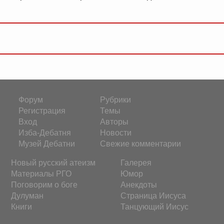
Форум
Рубрики
Регистрация
Темы
Вход
Авторы
Изба-Дебатня
Новости
Музей Дебатни
Свежие комментарии
Новый русский атеизм
Галерея
Материалы РГО
Юмор
Поговорим о боге
Анекдоты
Дулуман
Страница Иисуса
Книги
Танцующий Иисус