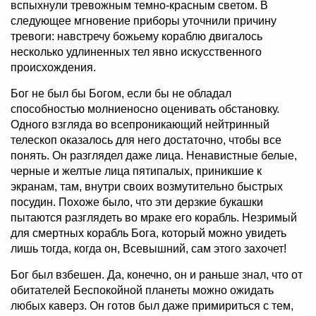
вспыхнули тревожным темно-красным светом. В
следующее мгновение приборы уточнили причину
тревоги: навстречу божьему кораблю двигалось
несколько удлиненных тел явно искусственного
происхождения.
Бог не был бы Богом, если бы не обладал
способностью молниеносно оценивать обстановку.
Одного взгляда во всепроникающий нейтринный
телескоп оказалось для него достаточно, чтобы все
понять. Он разглядел даже лица. Ненавистные белые,
черные и желтые лица пятипалых, приникшие к
экранам, там, внутри своих возмутительно быстрых
посудин. Похоже было, что эти дерзкие букашки
пытаются разглядеть во мраке его корабль. Незримый
для смертных корабль Бога, который можно увидеть
лишь тогда, когда он, Всевышний, сам этого захочет!
Бог был взбешен. Да, конечно, он и раньше знал, что от
обитателей Беспокойной планеты можно ожидать
любых каверз. Он готов был даже примириться с тем,