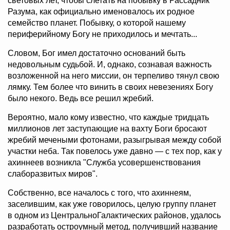
световых лет, чтобы слетать на побывку в Рассадник
Разума, как официально именовалось их родное
семейство планет. Побывку, о которой нашему
периферийному Богу не приходилось и мечтать...
Словом, Бог имел достаточно оснований быть
недовольным судьбой. И, однако, сознавая важность
возложенной на него миссии, он терпеливо тянул свою
лямку. Тем более что винить в своих невезениях Богу
было некого. Ведь все решил жребий.
Вероятно, мало кому известно, что каждые тридцать
миллионов лет заступающие на вахту Боги бросают
жребий мечеными фотонами, разыгрывая между собой
участки неба. Так повелось уже давно — с тех пор, как у
ахиннеев возникла "Служба усовершенствования
слаборазвитых миров".
Собственно, все началось с того, что ахиннеям,
заселившим, как уже говорилось, целую группу планет
в одном из ЦентральноГалактических районов, удалось
разработать остроумный метод, получивший название