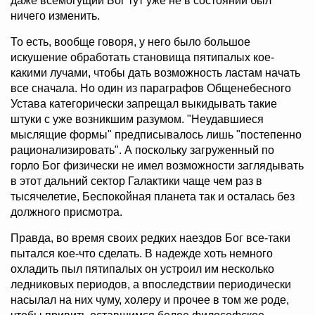
даже всемогущий Бог тут уже не в состоянии был
ничего изменить.
То есть, вообще говоря, у него было большое
искушение обработать становища пятипалых кое-
какими лучами, чтобы дать возможность ластам начать
все сначала. Но один из параграфов Общенебесного
Устава категорически запрещал выкидывать такие
штуки с уже возникшим разумом. "Неудавшиеся
мыслящие формы" предписывалось лишь "постепенно
рационализировать". А поскольку загруженный по
горло Бог физически не имел возможности заглядывать
в этот дальний сектор Галактики чаще чем раз в
тысячелетие, Беспокойная планета так и осталась без
должного присмотра.
Правда, во время своих редких наездов Бог все-таки
пытался кое-что сделать. В надежде хоть немного
охладить пыл пятипалых он устроил им несколько
ледниковых периодов, а впоследствии периодически
насылал на них чуму, холеру и прочее в том же роде,