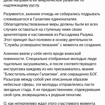
дабы направить ее анархическое развитие по
надлежащему руслу.
Разумеется, ахиннеи отнюдь не собирались подрывать
сложившегося в Галактике единоначалия.
Облагодетельствованные миры должны были во всех
случаях оставаться на ступеньку ниже своих
архитекторов и наставников из Рассадника Разума.
Этот принцип был положен в основу деятельности
"Службы усовершенствования" с момента ее создания.
Ахиннеи ввели у себя нечто вроде воинской
повинности. Специально отобранные молодые люди
тщательно засушивались, и после соответствующего
инструктажа каждому из них присваивалось звание
"Блюститель-опекун Галактики", или сокращенно БОГ.
Разыграв между собой уже описанным образом
небесные сферы, эти молодцы отправлялись пасти
звездные стада. А их предшественники, отдежурившие
свой срок, возвращались к родным пенатам.
О, как нетерпеливо ждал этого счастливого момента