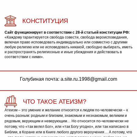
КОНСТИТУЦИЯ
Сайт функционирует в соответствии с 28-й статьей конституции РФ:
«Каждому гарантируется свобода совести, свобода вероисповедания,
включая право исповедовать индивидуально или совместно с другими
любую религию или не исповедовать никакой, свободно выбирать, иметь
и распространять религиозные и иные убеждения и действовать в
соответствии с ними».
Голубиная почта: a.site.ru.1998@gmail.com
ЧТО ТАКОЕ АТЕИЗМ?
Атеизм – это умение и желание относится к людям по-человечески – к
очень разным: родным и близким, знакомым и незнакомым, великим и
рядовым, верующим и неверующим… Но относится по-человечески не
потому, что «так велел Бог», или «так Богу угодно», или так написано в
Библии, в Коране или в Книге любого другого вероучения… А потому, что