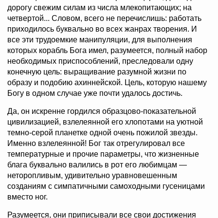
дорогу свежим силам из числа млекопитающих; на
четвертой... Словом, всего не перечислишь: работать
приходилось буквально во всех жанрах творения. И
все эти трудоемкие манипуляции, для выполнения
которых корабль Бога имел, разумеется, полный набор
необходимых приспособлений, преследовали одну
конечную цель: выращивание разумной жизни по
образу и подобию ахиннейской. Цель, которую нашему
Богу в одном случае уже почти удалось достичь.
Да, он искренне гордился образцово-показательной
цивилизацией, взлелеянной его хлопотами на уютной
темно-серой планетке одной очень пожилой звезды.
Именно взлелеянной! Бог так отрегулировал все
температурные и прочие параметры, что жизненные
блага буквально валились в рот его любимцам —
неторопливым, удивительно уравновешенным
созданиям с симпатичными самоходными гусеницами
вместо ног.
Разумеется, они приписывали все свои достижения