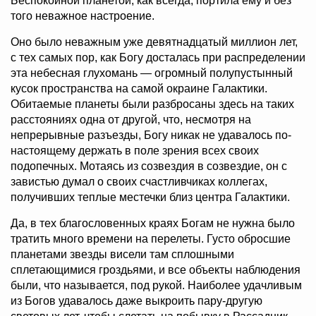
Беспокойной планетой, как всегда, портила ему и без
того неважное настроение.
Оно было неважным уже девятнадцатый миллион лет,
с тех самых пор, как Богу досталась при распределении
эта небесная глухомань — огромный полупустынный
кусок пространства на самой окраине Галактики.
Обитаемые планеты были разбросаны здесь на таких
расстояниях одна от другой, что, несмотря на
непрерывные разъезды, Богу никак не удавалось по-
настоящему держать в поле зрения всех своих
подопечных. Мотаясь из созвездия в созвездие, он с
завистью думал о своих счастливчиках коллегах,
получивших теплые местечки близ центра Галактики.
Да, в тех благословенных краях Богам не нужна было
тратить много времени на перелеты. Густо обросшие
планетами звезды висели там сплошными
сплетающимися гроздьями, и все объекты наблюдения
были, что называется, под рукой. Наиболее удачливым
из Богов удавалось даже выкроить пару-другую