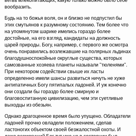
ветвь млекопитающих, какую только можно было себе
вообразить.
Будь на то божья воля, он и близко не подпустил бы
этих смутьянов к разумному состоянию. Тем более что
на упомянутом шарике имелись гораздо более
достойные, на его взгляд, кандидаты на должность
царей природы. Богу, например, с первого же осмотра
очень понравились возлежавшие на полярных льдинах
благодушноспокойные округлые существа, которых
самозванные хозяева планеты называли "тюленями".
При некотором содействии свыше их ласты
определенно имели шансы развиться ничуть не хуже
антипатичных Богу пятипалых ладоней. И уж конечно
они создали бы гораздо более смирную и
благовоспитанную цивилизацию, чем эти суетливые
выходцы из обезьян.
Однако драгоценное время было упущено. Обладатели
ладоней прочно овладели положением, сделав
ластоногих объектом своей безжалостной охоты. И