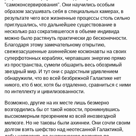
"самоконсервирования". Они научились особым
образом засушивать себя в специальных камерах, в
результате чего все жизненные процессы столь сильно
приглушались, что дальнейшее существование в
несколько раз сократившегося в объеме индивида
можно было растянуть практически до бесконечности.
Благодаря этому замечательному открытию,
свежезасушенные ахиннейские космонавты на своих
суперфотонных кораблях, черпавших энергию прямо
из пространства, сумели обшарить весь обозримый
звездный мир. И тут они с радостным удивлением
обнаружили, что во всей безбрежной Галактике нет
никого, кто б мог, хотя бы отдаленно, сравниться с ними
по интеллекту и цивилизованности.
Возможно, другие на их месте лишь безмерно
возгордились бы от такой новости, проникнувшись
высокомерным презрением ко всей инозвездной
мелюзге. Но не таковы были ахиннеи. Они сочли своим
долгом взять шефство над неотесанной Галактикой,