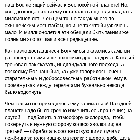
наш Бог, летящий сейчас к Беспокойной планете! Но,
увы, до конца вахты ему оставалось еще одиннадцать
миллионов лет. В общем-то, не так уж много по
ахиннейским масштабам, но и не так чтобы уж очень
мало. И миллионолетия эти обещали быть такими же
полными хлопот, как и все предыдущие.
Как назло доставшиеся Богу миры оказались самыми
разношерстными и не похожими друг на друга. Каждый
требовал, так сказать, индивидуального подхода. А
поскольку Бог наш был, как уже говорилось, очень
старательным и добросовестным работником, ему в
промежутках между перелетами буквально некогда
было вздохнуть.
Чем только не приходилось ему заниматься! На одной
планете надо было срочно изменить ось вращения; на
другой — подбавить в атмосферу кислорода, чтобы
повернуть в нужную сторону колесо эволюции; на
третьей — обработать соответствующими лучами
лежбища заполонивших материки ящеров, дабы дать