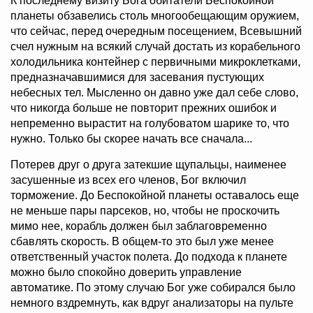
К последнему визиту Бога обитатели Беспокойной
планеты обзавелись столь многообещающим оружием,
что сейчас, перед очередным посещением, Всевышний
счел нужным на всякий случай достать из корабельного
холодильника контейнер с первичными микроклетками,
предназначавшимися для засевания пустующих
небесных тел. Мысленно он давно уже дал себе слово,
что никогда больше не повторит прежних ошибок и
непременно вырастит на голубоватом шарике то, что
нужно. Только бы скорее начать все сначала...
Потерев друг о друга затекшие щупальцы, наименее
засушенные из всех его членов, Бог включил
торможение. До Беспокойной планеты оставалось еще
не меньше пары парсеков, но, чтобы не проскочить
мимо нее, корабль должен был заблаговременно
сбавлять скорость. В общем-то это был уже менее
ответственный участок полета. До подхода к планете
можно было спокойно доверить управление
автоматике. По этому случаю Бог уже собирался было
немного вздремнуть, как вдруг анализаторы на пульте