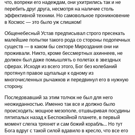
что, вопреки его надеждам, они ухитрились так и не
перебить друг друга, несмотря на наличие столь
эффективной техники. Но самовольное проникновение
в Космос — это было уж слишком!
Общенебесный Устав предписывал строго пресекать
малейшие попытки такого рода со стороны подопечных
существ — в каком бы секторе Мироздания они ни
проживали. Никто, кроме бессмертных ахиннеев, не
должен был даже помышлять о полетах в звездных
сферах. Исходя из всего этого, Бог без колебаний
протянул правое щупальце к одному из
многочисленных рычажков и передвинул его в нужную
сторону.
Последовавший за этим толчок не был для него
неожиданностью. Именно так все и должно было
происходить: мощное мезополе, отшвыривая посудины
пятипалых назад к Беспокойной планете, в первый
момент слегка тряхнет и сам божий корабль... Но тут
Бога вдруг с такой силой вдавило в кресло, что все его