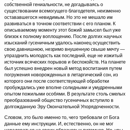
собственной гениальности, не догадываясь о
существовании всемогущего благодетеля, неизменно
остававшегося невидимым. Но это не мешало им
развиваться в точном соответствии с его планом. К
описываемому моменту этот божий замысел был уже
близок к полному воплощению. После долгих научных
изысканий гусеничным удалось наконец осуществить
свою давнишнюю, незримо внушенную свыше мечту —
упразднить молодость как последний, еще не изжитый
источник всяческих порывов и беспокойств. На планете
был успешно внедрен новый метод воспитания путем
погружения новорожденных в летаргический сон, из
которого они после соответствующей обработки
пробуждались уже вполне солидными и умудренными
опытом пожилыми особями. В результате столь смелых
преобразований общество гусеничных вступило в
долгожданную Эру Окончательной Упорядоченности.
Словом, это было именно то, чего требовали от Бога
данные ему инструкции. И, естественно, он не мог