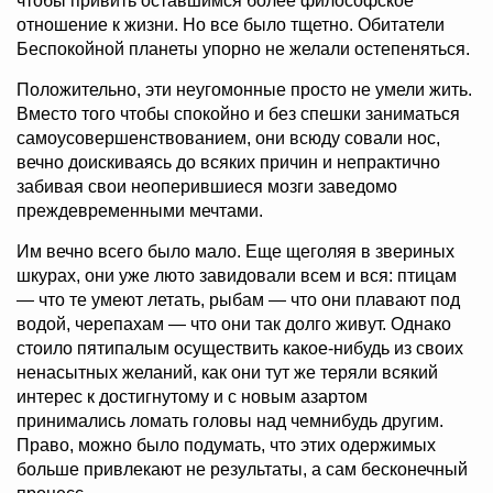
чтобы привить оставшимся более философское
отношение к жизни. Но все было тщетно. Обитатели
Беспокойной планеты упорно не желали остепеняться.
Положительно, эти неугомонные просто не умели жить.
Вместо того чтобы спокойно и без спешки заниматься
самоусовершенствованием, они всюду совали нос,
вечно доискиваясь до всяких причин и непрактично
забивая свои неоперившиеся мозги заведомо
преждевременными мечтами.
Им вечно всего было мало. Еще щеголяя в звериных
шкурах, они уже люто завидовали всем и вся: птицам
— что те умеют летать, рыбам — что они плавают под
водой, черепахам — что они так долго живут. Однако
стоило пятипалым осуществить какое-нибудь из своих
ненасытных желаний, как они тут же теряли всякий
интерес к достигнутому и с новым азартом
принимались ломать головы над чемнибудь другим.
Право, можно было подумать, что этих одержимых
больше привлекают не результаты, а сам бесконечный