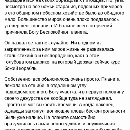
нарадоваться на своих образцовых питомцев. Но, увы,
несмотря на все божьи старания, подобных примеров
в его обширном небесном хозяйстве было до обидного
мало. Большинство миров очень плохо поддавалось
усовершенствованию. И больше всего огорчений
причиняла Богу Беспокойная планета.
Он назвал ее так не случайно. Ни в одном из
закрепленных за ним миров жизнь не развивалась
столь стихийно и беспорядочно, как на этом
голубоватом шарике, на который держал сейчас курс
божий корабль.
Собственно, все объяснялось очень просто. Планета
лежала на отшибе, в отдаленном углу
подведомственного Богу участка, и в первую половину
своего дежурства он вообще туда не заглядывал.
Просто не мог выкроить времени. А когда наконец
однажды заглянул, вопиющие плоды бесконтрольности
были уже налицо. На планете самостийно
оразумнилась самая непоседливая и неуживчивая