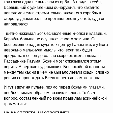
три глаза едва не вылезли из орбит. А придя в себя,
Всевышний с удивлением обнаружил, что какая-то
неведомая сила стремительно влечет его корабль в
сторону, диаметрально противоположную той, куда он
направлялся.
Тщетно нажимал Бог бесчисленные кнопки и клавиши.
Корабль больше не слушался своего хозяина. Он
беспомощно падал куда-то к центру Галактики, и у Бога
невольно мелькнула мысль, что, если так будет
продолжаться, он довольно скоро окажется дома, в
Рассаднике Разума. Божий мозг отказывался этому
верить. А верткие суденышки с Беспокойной планеты
между тем как ни в чем не бывало летели сзади, словно
решив сопровождать Всевышнего до самого конца...
И тут вдруг на пульте, прямо перед божьими глазами,
необъяснимым образом возникли слова. То был
вопрос, составленный по всем правилам ахиннейской
грамматики: