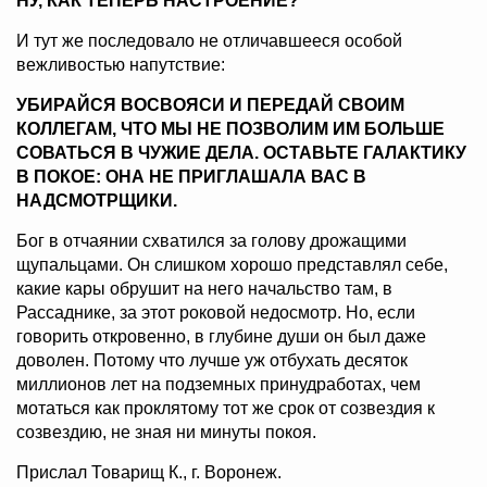
НУ, КАК ТЕПЕРЬ НАСТРОЕНИЕ?
И тут же последовало не отличавшееся особой
вежливостью напутствие:
УБИРАЙСЯ ВОСВОЯСИ И ПЕРЕДАЙ СВОИМ
КОЛЛЕГАМ, ЧТО МЫ НЕ ПОЗВОЛИМ ИМ БОЛЬШЕ
СОВАТЬСЯ В ЧУЖИЕ ДЕЛА. ОСТАВЬТЕ ГАЛАКТИКУ
В ПОКОЕ: ОНА НЕ ПРИГЛАШАЛА ВАС В
НАДСМОТРЩИКИ.
Бог в отчаянии схватился за голову дрожащими
щупальцами. Он слишком хорошо представлял себе,
какие кары обрушит на него начальство там, в
Рассаднике, за этот роковой недосмотр. Но, если
говорить откровенно, в глубине души он был даже
доволен. Потому что лучше уж отбухать десяток
миллионов лет на подземных принудработах, чем
мотаться как проклятому тот же срок от созвездия к
созвездию, не зная ни минуты покоя.
Прислал Товарищ К., г. Воронеж.