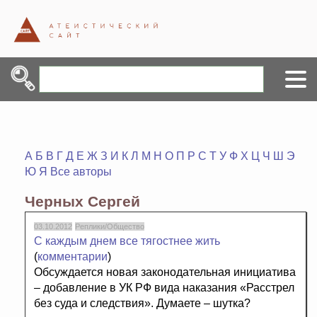
А
Б
В
Г
Д
Е
Ж
З
И
К
Л
М
Н
О
П
Р
С
Т
У
Ф
Х
Ц
Ч
Ш
Э
Ю
Я
Все авторы
Черных Сергей
03.10.2012
Реплики/Общество
С каждым днем все тягостнее жить
(
комментарии
)
Обсуждается новая законодательная инициатива
– добавление в УК РФ вида наказания «Расстрел
без суда и следствия». Думаете – шутка?