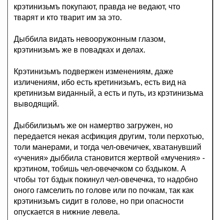
крэтинизьмъ покупают, правда не ведают, что
тварят и кто тварит им за это.
Дыббила видать невооружонным глазом,
крэтинизьмъ же в повадках и делах.
Крэтинизьмъ подвержен изменениям, даже
изличениям, ибо есть кретинизьмъ, есть вид на
кретинизьм виданный, а есть и путь, из крэтинизьма
выводящий.
Дыббилизьмъ же он намертво загружен, но
передается некая асфикция другим, толи перхотью,
толи манерами, и тогда чел-овечичек, хватанувший
«учения» дыббила становится жертвой «мучения» -
крэтином, тобишь чел-овечечком со бздыком. А
чтобы тот бздык покинул чел-овечечка, то надобно
оного гамселить по голове или по почкам, так как
крэтинизьмъ сидит в голове, но при опасности
опускается в нижние левела.