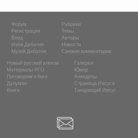
Форум
Рубрики
Регистрация
Темы
Вход
Авторы
Изба-Дебатня
Новости
Музей Дебатни
Свежие комментарии
Новый русский атеизм
Галерея
Материалы РГО
Юмор
Поговорим о боге
Анекдоты
Дулуман
Страница Иисуса
Книги
Танцующий Иисус