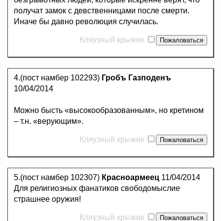
получат замок с девственницами после смерти.
Иначе бы давно революция случилась.
Кляузный крыжик
4.(пост намбер 102293)
Гробъ Газподенъ
10/04/2014
Можно бысть «высокообразованным», но кретином
– т.н. «верующим».
Кляузный крыжик
5.(пост намбер 102307)
Красноармеец
11/04/2014
Для религиозных фанатиков свободомыслие
страшнее оружия!
Кляузный крыжик