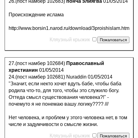
26.(пост намбер 102683)
понча элиягва
01/05/2014
Происхождение ислама
http://www.borsin1.narod.ru/download/3proishislam.htm
Кляузный крыжик
27.(пост намбер 102684)
Православный
христианин
01/05/2014
24.(пост намбер 102681) Nuraddin 01/05/2014
"Значит, если некто хочет вдуть бабе, чтобы баба
родила что-то, для того, чтобы это служило богу.
Оттеда смысл существования человека?!" -
почемуто я не понемаю вашу логику???? ///
Нет человека, и проблем у этого человека нет, в том
числе и задумчивости о смысле жизни.
Кляузный крыжик