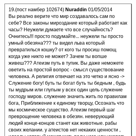
19.(пост намбер 102674)
Nuraddin
01/05/2014
Вы реално верите что мир создавалось сам по
себе? Все законы мироздание который работает как
часы? Неужели думаете что все случайность?
Очнитесь!!! просто подумайте... неужели ты просто
умный обезяна??? ты видел льва который
превратилься кошку? от кого ты просиш помощ
когда уже никто не может? Зачем ты вопше
живеш??? Атеизм путь в тупик. Вы даже неможете
оветить на простой вопрос - смысл существование
человека. А религия отвечает на это четко и ясно ->
Служение богу! буть ты богат буть ты бедным , будь
ты мудрым или глупым у всех один цель служение
господу миров. служение значить жить по правилам
бога, Приближение к единому творцу, Осознать что
мы космическое существо. Атеизм первый шаг
преврощение человека в обезян. неверующий
людий конце-концов станет как животные. рабы
своих желании. у атеистов нет некаких ценности ,