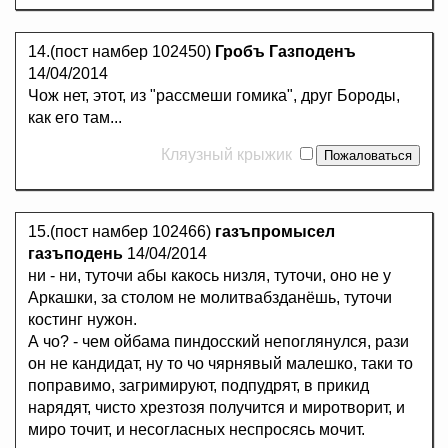
14.(пост намбер 102450)
Гробъ Газподенъ
14/04/2014
Чож нет, этот, из "рассмеши гомика", друг Бороды,
как его там...
Кляузный крыжик
15.(пост намбер 102466)
газъпромысел
газъподень
14/04/2014
ни - ни, туточи абы какось низля, туточи, оно не у
Аркашки, за столом не молитвабзданёшь, туточи
костинг нужон.
А чо? - чем ойбама пиндосский непоглянулся, рази
он не кандидат, ну то чо чярнявый малешко, таки то
поправимо, загримируют, подпудрят, в прикид
нарядят, чисто хрезтозя получится и миротворит, и
миро точит, и несогласных неспросясь мочит.