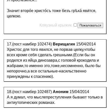
Значит вторóе христóсъ тоже безъ грѣхá яви́тся,
целкою.
Кляузный крыжик
17.(пост намбер 102474)
Верищагин
15/04/2014
Христос для того явился, не порвав целку,чтобы
всех кроме себя сделать грешными.(Если бы он
родился из яйца динозавра,с головой крокодила и
жабрами,то именно это,тоже,несомненно, было бы
непорочно,а все остальные-насильственно
принуждены к спасению).
18.(пост намбер 102487)
Аноним
15/04/2014
А я думал, что мыслепреступления бывают только в
антиутопических романах.