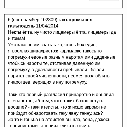
6.(пост намбер 102309)
газъпромысел
газъподень
11/04/2014
Некты ёпта, ну чисто лицемеры ёпта, лицемеры да
и токма!
Ужо како не им знать тако, чтось бох един,
ягвэоллахшивахристозякарлмаркс такось то
погремухи евоные разным наротам ими даденные,
чтобысь нароты те, отстаивая даденную им
погремуху, в драчливости пребывали - блюли
паритет своей численности, несмея возлюблять
инаротцев, верящих в ину погремуху.
Таки кто первый разгласил принаротно и объявил
всенаротно, аб том, чтось таких бохов нетусь
воошпе? - таки атеисты, кто ж исшо акромя не
прибздит обнаротовать таку явну тайну, ась?
За то и гоньба на атеистов вышла, вона, дажесь
терриристами таперича кликать хочуть.