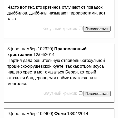
Часто вот тех, кто крэтинов отлучают от повадок
дыббилов, дыббилы называют тирриристами, вот
како…
Кляузный крыжик
8.(пост намбер 102320)
Православный
христианин
12/04/2014
Партия дала решительную отповедь богохульной
троцкиско-хрущёвской хунте, так как отцом исуса
нашего хреста мог оказаться Берия, который
оказался бандеровцем и наймитом госдепа и
монголии.
Кляузный крыжик
9.(пост намбер 102400)
Фома
13/04/2014