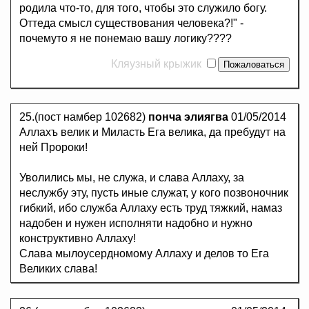
родила что-то, для того, чтобы это служило богу.
Оттеда смысл существования человека?!" -
почемуто я не понемаю вашу логику????
Кляузный крыжик
25.(пост намбер 102682)
понча элиягва
01/05/2014
Аллахъ велик и Миласть Ега велика, да пребудут на
ней Пророки!
Уволились мы, не служа, и слава Аллаху, за
неслужбу эту, пусть иные служат, у кого позвоночник
гибкий, ибо служба Аллаху есть труд тяжкий, намаз
надобен и нужен исполняти надобно и нужно
конструктивно Аллаху!
Слава мылоусердномому Аллаху и делов то Ега
Великих слава!