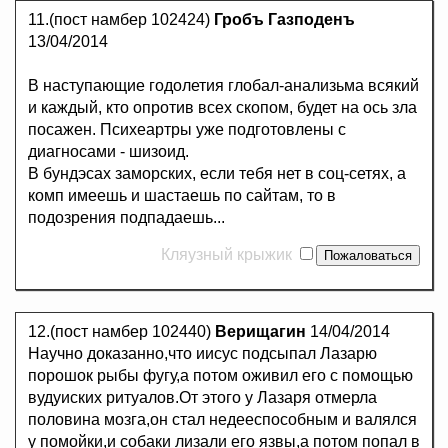
11.(пост намбер 102424)
Гробъ Газподенъ
13/04/2014
В наступающие годолетия глобал-анализьма всякий
и каждый, кто опротив всех скопом, будет на ось зла
посажен. Психеартры уже подготовлены с
диагносами - шизоид.
В бундэсах заморских, если тебя нет в соц-сетях, а
комп имеешь и шастаешь по сайтам, то в
подозрения подпадаешь...
Кляузный крыжик
12.(пост намбер 102440)
Верищагин
14/04/2014
Научно доказанно,что иисус подсыпал Лазарю
порошок рыбы фугу,а потом оживил его с помощью
вудуиских ритуалов.От этого у Лазаря отмерла
половина мозга,он стал недееспособным и валялся
у помойки,и собаки лизали его язвы,а потом попал в