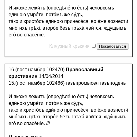
И якоже лежи́тъ {опредѣлéно éсть} человкомъ
еди́ною умрéти, потóмъ же сýдъ,
тáко и христóсъ еди́ною принесéся, во éже вознести́
мнóгихъ грѣхi, вторóе безъ грѣхá яви́тся, ждýщымъ
егó во спасéнiе.
Кляузный крыжик
16.(пост намбер 102470)
Православный
христианин
14/04/2014
15.(пост намбер 102466) газъпромысел газъподень
И якоже лежи́тъ {опредѣлéно éсть} человкомъ
еди́ною умрéти, потóмъ же сýдъ,
тáко и христóсъ еди́ною принесéся, во éже вознести́
мнóгихъ грѣхi, вторóе безъ грѣхá яви́тся, ждýщымъ
егó во спасéнiе. ///
Я прослезился...