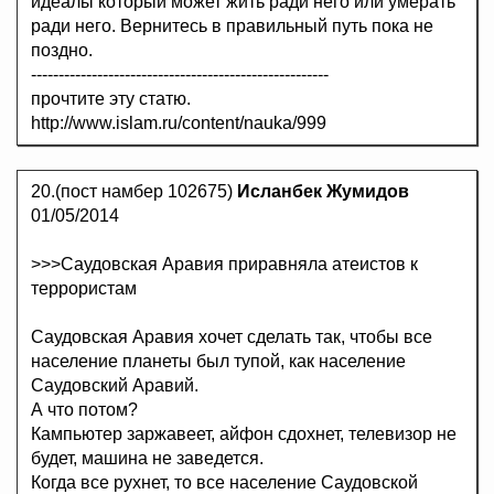
идеалы который может жить ради него или умерать
ради него. Вернитесь в правильный путь пока не
поздно.
------------------------------------------------------
прочтите эту статю.
http://www.islam.ru/content/nauka/999
20.(пост намбер 102675)
Исланбек Жумидов
01/05/2014
>>>Саудовская Аравия приравняла атеистов к
террористам
Саудовская Аравия хочет сделать так, чтобы все
население планеты был тупой, как население
Саудовский Аравий.
А что потом?
Кампьютер заржавеет, айфон сдохнет, телевизор не
будет, машина не заведется.
Когда все рухнет, то все население Саудовской