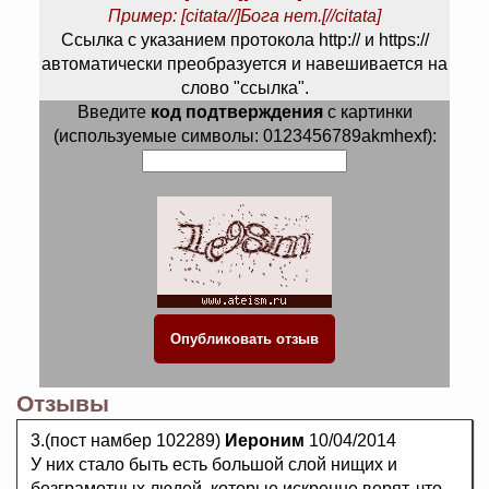
Пример: [citata//]Бога нет.[//citata]
Ссылка с указанием протокола http:// и https://
автоматически преобразуется и навешивается на
слово "ссылка".
Введите
код подтверждения
с картинки
(используемые символы: 0123456789akmhexf):
Отзывы
3.(пост намбер 102289)
Иероним
10/04/2014
У них стало быть есть большой слой нищих и
безграмотных людей, которые искренне верят, что