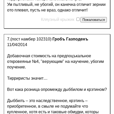
Ум пытливый, не убогий, он канечна отличит зернии
ото плевел, пусть не враз, однако отличит!
Кляузный крыжик
7.(пост намбер 102310)
Гробъ Газподенъ
11/04/2014
Добавочная стоимость на предпоцъкальное
откровеянье №4, "верующим" на научение, убогим
поучение.
Тирриристы значит…
Вот кака розница опромежду дыббилом и крэтином?
Дыббилъ – это наследственное, крэтинъ –
приобретенное, в смыле не подумайте что
купленное, хотя есть и таковые обмудки, которы