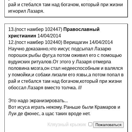
рай и стебался там над богачом, который при жизни
игнорил Лазаря.
13.(пост намбер 102447)
Православный
христианин
14/04/2014
12.(пост намбер 102440) Верищагин 14/04/2014
Научно доказанно,что иисус подсыпал Лазарю
порошок рыбы фугу,а потом оживил его с помощью
вудуиских ритуалов.От этого у Лазаря отмерла
половина мозга,он стал недееспособным и валялся
у помойки,и собаки лизали его язвы,а потом попал в
рай и стебался там над богачом,который при жизни
обоссал Лазаря вместо толчка. ///
Это надо экранизировать...
Вот исуса играть некому. Раньше были Крамаров и
Луи де фюнес, а щас таких вроде нет.
Кляузный крыжик