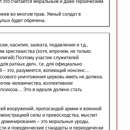
 И это считается моральным и даже героическим.
неев во многом прав. Умный солдат в
упых будет обречена.
и, насилия, захвата, подавления и т.д.,
 христианства (хотя, впрочем, не только
елигий) Поэтому участие служителей
«для ратных дел», т.е. для официально
й – это, разумеется, вопиющий нонсенс…
ссового уничтожения церковь иметь не должна.
ротив человечества, коллективное
 психоза… Это в идеале должно стать
жей вооружений, пропагандой армии и военной
демонстрацией силы и превосходства, мыслит
и, доминирования – это моральные уроды,
сти и поведенческие стандарты и периодически