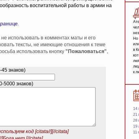
сообразность воспитательной работы в армии на
Ате
транице
.
чел
не
 не использовать в комментах маты и его
Но 
иковать тексты, не имеющие отношения к теме
или
в К
 просьба использовать кнопку
"Пожаловаться"
,
кот
люб
люд
-45 знаков)
к л
-5000 знаков)
14 
21 
28
19
спользуем код
[citata//][//citata]
11 
/]Бога нет.[//citata]