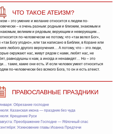
ЧТО ТАКОЕ АТЕИЗМ?
изм – это умение и желание относится к людям по-
овечески – к очень разным: родным и близким, знакомым и
знакомым, великим и рядовым, верующим и неверующим…
относится по-человечески не потому, что «так велел Бог»,
 «так Богу угодно», или так написано в Библии, в Коране или
ниге любого другого вероучения… А потому, что – это люди,
орые окружают нас, живут рядом с нами, любят нас, не
ят, равнодушны к нам, а иногда и ненавидят… Но – это
и… такие, какие они есть. И если человек умеет относиться
юдям по-человечески без всякого Бога, то он и есть атеист.
ПРАВОСЛАВНЫЕ ПРАЗДНИКИ
января: Обрезание господне
июля: Казанская икона — праздник без чуда
 июля: Крещение Руси
 августа: Преображение Господне — Яблочный спас
сентября: Усекновение главы Иоанна Предтечи