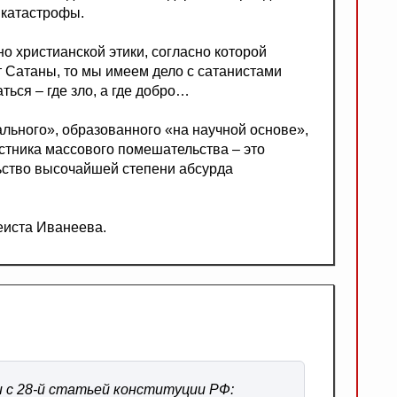
 катастрофы.
но христианской этики, согласно которой
от Сатаны, то мы имеем дело с сатанистами
ься – где зло, а где добро…
льного», образованного «на научной основе»,
астника массового помешательства – это
ьство высочайшей степени абсурда
еиста Иванеева.
 с 28-й статьей конституции РФ: