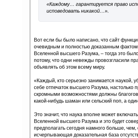
«Каждому… гарантируется право исп
исповедовать никакой…».
Вот если бы было написано, что сайт функц
очевидным и полностью доказанным фактом
Вселенной высшего Разума, – тогда это было
потому, что одни невежды провозгласили пр
объявлять об этом всему миру.
«Каждый, кто серьезно занимается наукой, у
себе отпечаток высшего Разума, настолько 
скромными возможностями должны благогове
какой-нибудь шаман или сельский поп, а оди
Это значит, что наука вполне может включат
Вселенной высшего Разума и это будет совер
предполагать сегодня намного больше, чем, 
исчерпывающая доказательная база отсутству