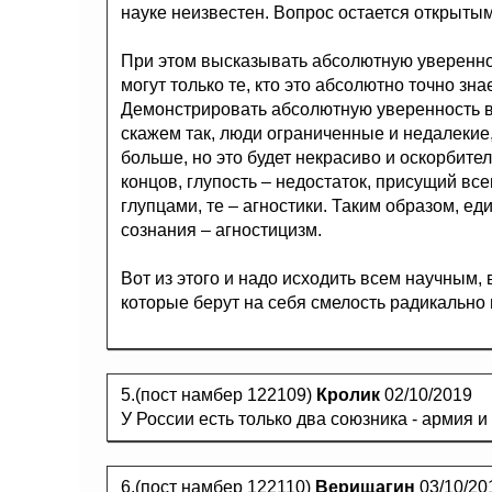
науке неизвестен. Вопрос остается открыты
При этом высказывать абсолютную увереннос
могут только те, кто это абсолютно точно зна
Демонстрировать абсолютную уверенность в то
скажем так, люди ограниченные и недалекие,
больше, но это будет некрасиво и оскорбите
концов, глупость – недостаток, присущий всем
глупцами, те – агностики. Таким образом, е
сознания – агностицизм.
Вот из этого и надо исходить всем научным,
которые берут на себя смелость радикально 
5.(пост намбер 122109)
Кролик
02/10/2019
У России есть только два союзника - армия и 
6.(пост намбер 122110)
Верищагин
03/10/20