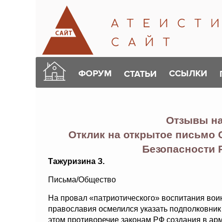
ФОРУМ
ССЫЛКИ
СТАТЬИ
Отзывы н
Отклик на открытое письмо 
Безопасности 
Тажуризина З.
Письма/Общество
На провал «патриотического» воспитания вои
православия осмелился указать подполковник
этом противоречие законам РФ создания в ар