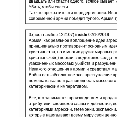
двадцать или спасти одного, всякое бывает.
Убить, чтобы спасти.
Так что прекратите эти передергивания. Ива
современной армии победит тупого. Армия т
3.(пост намбер 122107)
inside
02/10/2019
Армия, как реальное воплощение идеи агресси
принципиально противоречит основным идеям
христианства, но и многих других мировых р
христианской(!) церкви в подготовке солдат 
узаконенных массовых убийств и разрушени
Никакого отношения к армии и средствам ма
Война есть абсолютное зло, преступление п
помешательство и разновидность массового
категорическим императивом.
Все, кто занимается производством и прода
атрибутики, «воинской славы и доблести», 
категориями агрессии, гегемонии, экспанси
которые навязывают всему миру свои ценно