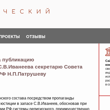
ПРОЕКТЫ
ОТЗЫВЫ
а публикацию
Са
ко
С.В.Иванеева секретарю Совета
св
РФ Н.П.Патрушеву
инд
исп
ра
в с
нского состава посредством пропаганды
 юстиции в запасе С.В.Иванеев, обосновав при
мии РФ системы религиозного, преимущественно