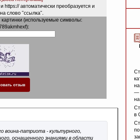
 и https:// автоматически преобразуется и
на слово "ссылка".
 картинки (используемые символы:
789akmhexf):
Ст
ка
на
— 
на
Ст
в 
Ст
по
го воина-патриота - культурного,
за
ного, оснащенного знаниями в области