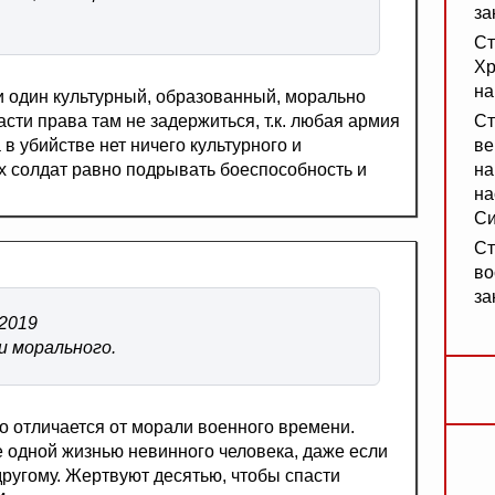
за
Ст
Хр
на
ни один культурный, образованный, морально
ти права там не задержиться, т.к. любая армия
Ст
в убийстве нет ничего культурного и
ве
х солдат равно подрывать боеспособность и
на
на
Си
Ст
во
за
/2019
и морального.
о отличается от морали военного времени.
 одной жизнью невинного человека, даже если
-другому. Жертвуют десятью, чтобы спасти