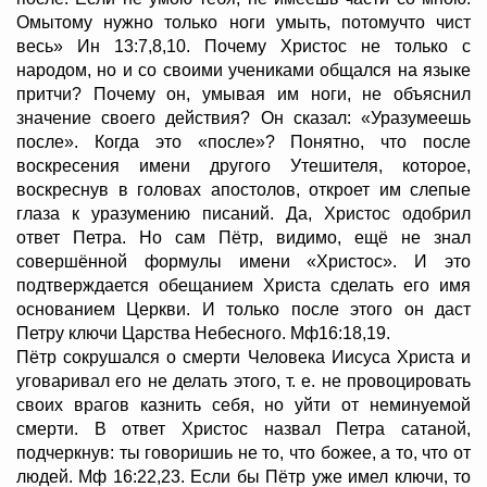
Омытому нужно только ноги умыть, потомучто чист
весь» Ин 13:7,8,10. Почему Христос не только с
народом, но и со своими учениками общался на языке
притчи? Почему он, умывая им ноги, не объяснил
значение своего действия? Он сказал: «Уразумеешь
после». Когда это «после»? Понятно, что после
воскресения имени другого Утешителя, которое,
воскреснув в головах апостолов, откроет им слепые
глаза к уразумению писаний. Да, Христос одобрил
ответ Петра. Но сам Пётр, видимо, ещё не знал
совершённой формулы имени «Христос». И это
подтверждается обещанием Христа сделать его имя
основанием Церкви. И только после этого он даст
Петру ключи Царства Небесного. Мф16:18,19.
Пётр сокрушался о смерти Человека Иисуса Христа и
уговаривал его не делать этого, т. е. не провоцировать
своих врагов казнить себя, но уйти от неминуемой
смерти. В ответ Христос назвал Петра сатаной,
подчеркнув: ты говоришиь не то, что божее, а то, что от
людей. Мф 16:22,23. Если бы Пётр уже имел ключи, то