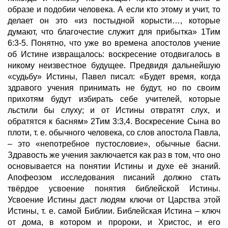
образе и подобии человека. А если кто этому и учит, то
делает он это «из постыдной корысти…, которые
думают, что благочестие служит для прибытка» 1Тим
6:3-5. Понятно, что уже во времена апостолов учение
об Истине извращалось: воскресение отодвигалось в
никому неизвестное будущее. Предвидя дальнейшую
«судьбу» Истины, Павел писал: «Будет время, когда
здравого учения принимать не будут, но по своим
прихотям будут избирать себе учителей, которые
льстили бы слуху; и от Истины отвратят слух, и
обратятся к басням» 2Тим 3:3,4. Воскресение Сына во
плоти, т. е. обычного человека, со слов апостола Павла,
– это «непотребное пустословие», обычные басни.
Здравость же учения заключается как раз в том, что оно
основывается на понятии Истины и духе её знаний.
Апофеозом исследования писаний должно стать
твёрдое усвоение понятия библейской Истины.
Усвоение Истины даст людям ключи от Царства этой
Истины, т. е. самой Библии. Библейская Истина – ключ
от дома, в котором и пророки, и Христос, и его