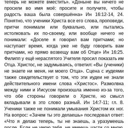
теперь не можете вместить». «Доныне вы ничего не
просили во имя моё: просите и получите, чтобы
радость ваша была совершённа» Ин 16:12-14, 24.
Понятно, что ученики Христа все его слова, проповеди,
притчи понимали или буквально, или пытались
истолковать их по-своему, или вообще ничего не
понимали: «Доселе я говорил вам притчами; но
наступает время, когда уже не буду говорить вам
притчами, но прямо возвещу вам об Отце» Ин 16:25.
Филипп у ещё нераспятого Учителя просил показать им
Отца. Христос, не задумываясь, ответил: «Вы (ученики)
не знаете ни меня, ни моего Отца». Сцена с иудеями
также свидетельствует о том, что эти иудеи не знали
действительного имени слова «Христос». Размолвка
между ними и Иисусом произошла именно из-за того,
что обе стороны говорили о Христе, но смысл
вкладывали в это слово разный. Ин 14:7-11; гл. 8.
Ученики также не понимали умывания Христом их ног.
На вопрос: «Зачем ты это делаешь» последовал ответ:
«Что я делаю теперь, ты не знаешь, а уразумеешь
после. Если не умою тебя, не имеешь части со мною.