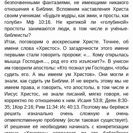
безпочвенными фантазиями, не имеющими никакого
отношения к Библии. Вспомним наставления Христа
своим ученикам: «Будьте мудры, как змии, и просты, как
голуби» Мф 10:16. Не критикой ли «голубиной»
простоты занимаются люди, в том числе и учёные-
библеисты?
Итак, поговорим о
воскресшем
Христе. Точнее, об
имени слова «Христос». О загадочности этого имени
первыми стали говорить пророки: «… Кому открылась
мышца Господня…, род его кто изъяснит?». В унисон
им говорили апостолы: «Кто познал ум Господен, чтобы
судить его. А мы имеем ум Христов». Они могли и
знали, как судить ум Библии. И не верить этому мы не
имеем права, и говорить, что апостолы, в том числе и
Иисус Христос, не знали писаний, мягко говоря, не
корректно по отношению к ним. Исаия 53:8; Деян 8:30-
35; 1Кор 2:16; Рим 11:34: Ис 40:13. Поэтому мы берёмся
решить изначально очень
сложную
и
очень
ответственную
проблему (если таковая существует).
И решение её необходимо начинать с конкретизации