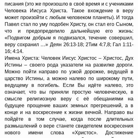
писания (это же произошло в своё время и с учениками
Человека Иисуса Христа. Такое вхождение в веру
может произойти с любым человеком планеты). И тогда
Павел стал по уму подобен Христу, он стал его Сыном,
что и предопределило дальнейшую его жизнь:
«Подвигом добрым я подвизался, течение совершил,
веру сохранил …» Деян 26:13-18; 2Тим 4:7,8; Гал 1:11-
16; 4:14.
Имена Христа: Человек Иисус Христос – Христос, Дух
Истины – своего рода указатели на развилке дороги.
Можно пойти направо по узкой дорожке, ведущей в
царство Истины, а можно налево по широкому пути,
ведущему в погибель. Если Вы идёте налево, это
означает, что вы приняли простую человеческую, в
смысле религиозную веру с её обещаниями на
будущее прощение ваших земных прегрешений, а в
конце и на воскресение к жизни вечной. Направо вы
пойдёте в том случае, когда после длительных
размышлений о вере станете свидетелем воскресения
нового имени слова «Христос». Достижение