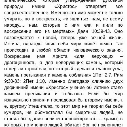
атеистическая, которая утверждением духовной
природы имени «Христос» отвергает всё
сверхъестественное. Именно это имя может не только
умирать, но и воскресать, «и являться нам, не всему
народу,… нам, которые с ним ели и пили по
воскресении его из мёртвых» Деян 10:39-43. Оно
возрождается к новой, теперь уже вечной жизни.
Истина, однажды явив себя миру, живёт вечно. Так
происходит в любой области человеческого знания.
Воскресшее имя Христа «для верующих –
драгоценность, а для неверующих камень, который
отвергли строители, но который сделался главою угла,
камень претыкания и камень соблазна» 1Пет 2:7. Рим
9:30-33; 2Пет 1:10. Именно благодаря слиянию двух
дефиниций имени «Христос» учение об Истине стало
камнем претыкания и соблазна. Если бы мир
изначально принял и последовал бы второму имени, т.
е. другому Утешителю, то этот мир не творил бы себе
кумиров, не обожествлял бы смертных людей, не
строил бы здания величественной красоты – храмы, в
которых, по мнению людей, обитает Бог, не поклонялся