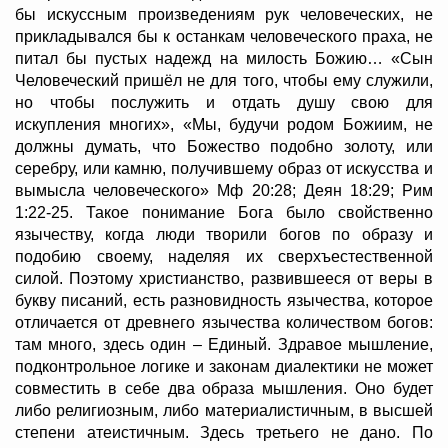
бы искуссным произведениям рук человеческих, не
прикладывался бы к останкам человеческого праха, не
питал бы пустых надежд на милость Божию… «Сын
Человеческий пришёл не для того, чтобы ему служили,
но чтобы послужить и отдать душу свою для
искупления многих», «Мы, будучи родом Божиим, не
должны думать, что Божество подобно золоту, или
серебру, или камню, получившему образ от искусства и
вымысла человеческого» Мф 20:28; Деян 18:29; Рим
1:22-25. Такое понимание Бога было свойственно
язычеству, когда люди творили богов по образу и
подобию своему, наделяя их сверхъестественной
силой. Поэтому христианство, развившееся от веры в
букву писаний, есть разновидность язычества, которое
отличается от древнего язычества количеством богов:
там много, здесь один – Единый. Здравое мышление,
подконтрольное логике и законам диалектики не может
совместить в себе два образа мышления. Оно будет
либо религиозным, либо материалистичным, в высшей
степени атеистичным. Здесь третьего не дано. По