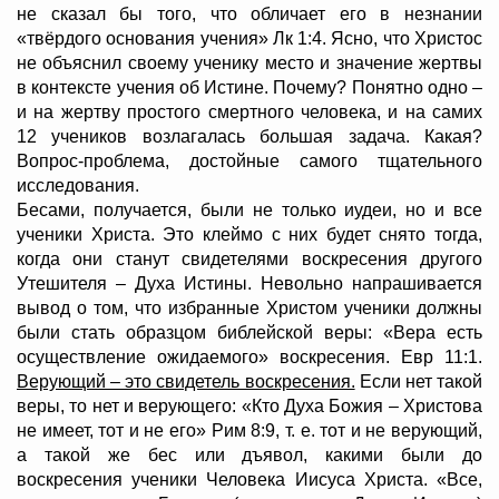
не сказал бы того, что обличает его в незнании
«твёрдого основания учения» Лк 1:4. Ясно, что Христос
не объяснил своему ученику место и значение жертвы
в контексте учения об Истине. Почему? Понятно одно –
и на жертву простого смертного человека, и на самих
12 учеников возлагалась большая задача. Какая?
Вопрос-проблема, достойные самого тщательного
исследования.
Бесами, получается, были не только иудеи, но и все
ученики Христа. Это клеймо с них будет снято тогда,
когда они станут свидетелями воскресения другого
Утешителя – Духа Истины. Невольно напрашивается
вывод о том, что избранные Христом ученики должны
были стать образцом библейской веры: «Вера есть
осуществление ожидаемого» воскресения. Евр 11:1.
Верующий – это свидетель воскресения.
Если нет такой
веры, то нет и верующего: «Кто Духа Божия – Христова
не имеет, тот и не его» Рим 8:9, т. е. тот и не верующий,
а такой же бес или дъявол, какими были до
воскресения ученики Человека Иисуса Христа. «Все,