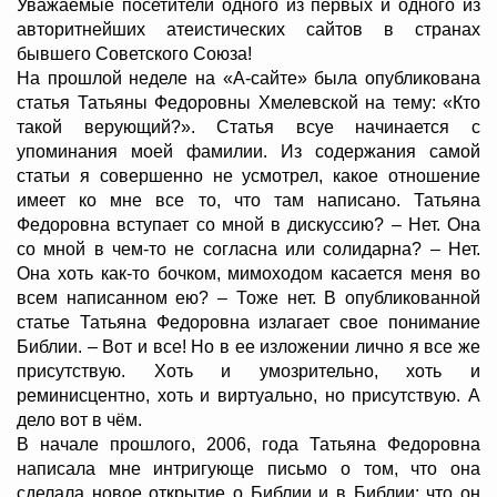
Уважаемые посетители одного из первых и одного из
авторитнейших атеистических сайтов в странах
бывшего Советского Союза!
На прошлой неделе на «А-сайте» была опубликована
статья Татьяны Федоровны Хмелевской на тему: «Кто
такой верующий?». Статья всуе начинается с
упоминания моей фамилии. Из содержания самой
статьи я совершенно не усмотрел, какое отношение
имеет ко мне все то, что там написано. Татьяна
Федоровна вступает со мной в дискуссию? – Нет. Она
со мной в чем-то не согласна или солидарна? – Нет.
Она хоть как-то бочком, мимоходом касается меня во
всем написанном ею? – Тоже нет. В опубликованной
статье Татьяна Федоровна излагает свое понимание
Библии. – Вот и все! Но в ее изложении лично я все же
присутствую. Хоть и умозрительно, хоть и
реминисцентно, хоть и виртуально, но присутствую. А
дело вот в чём.
В начале прошлого, 2006, года Татьяна Федоровна
написала мне интригующе письмо о том, что она
сделала новое открытие о Библии и в Библии; что он