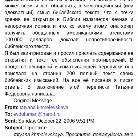
может всем и вся объяснить, в чем подлинный (или
адекватный) смыл библейского текста; что с точки
зрения ее открытия в Библии излагается вечная и
непорочная истина и что, ко всему этому, она хочет
получить обещанных американскими атеистами
100.000 долларов, доказав непротиворечивость
библейского текста.
Я был заинтригован и просил прислать содержание ее
открытия и текст ее объяснения противоречий. В
процессе обширной и изматывающей переписки она
прислала на страниц 200 полный текст своих
библейских изысканий. На все её писания я писал
ответы. В заключение этой переписки Татьяна
Федоровна написала:
----- Original Message -----
From:
tatyana khmelevskaya
To:
evduluman@narod.ru
Sent:
Sunday, October 22, 2006 9:51 PM
Subject:
Простите ...
tatyana khmelevskaya. Простите, пожалуйста. мне