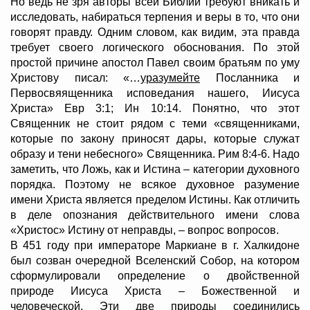
Но ведь не зря авторы всей Библии требуют вникать и
исследовать, набираться терпения и веры в то, что они
говорят правду. Одним словом, как видим, эта правда
требует своего логического обоснования. По этой
простой причине апостол Павел своим братьям по уму
Христову писал: «…
уразумейте
Посланника и
Первосвяященника исповедания нашего, Иисуса
Христа» Евр 3:1; Ин 10:14. Понятно, что этот
Священник не стоит рядом с теми «священниками,
которые по закону приносят дары, которые служат
образу и тени небесного» Священника. Рим 8:4-6. Надо
заметить, что Ложь, как и Истина – категории духовного
порядка. Поэтому не всякое духовное разумение
имени Христа является пределом Истины. Как отличить
в деле опознания действительного имени слова
«Христос» Истину от неправды, – вопрос вопросов.
В 451 году при императоре Маркиане в г. Халкидоне
был созван очередной Вселенский Собор, на котором
сформулировали определение о двойственной
природе Иисуса Христа – Божественной и
человеческой. Эти две природы соединились