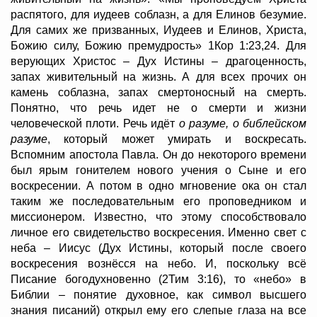
распятого, для иудеев соблазн, а для Елинов безумие.
Для самих же призванных, Иудеев и Елинов, Христа,
Божию силу, Божию премудрость» 1Кор 1:23,24. Для
верующих Христос – Дух Истины – драгоценность,
запах живительный на жизнь. А для всех прочих он
камень соблазна, запах смертоносный на смерть.
Понятно, что речь идет не о смерти и жизни
человеческой плоти. Речь идёт
о
разуме, о библейском
разуме
, который может умирать и воскресать.
Вспомним апостола Павла. Он до некоторого времени
был ярым гонителем нового учения о Сыне и его
воскресении. А потом в одно мгновение ока он стал
таким же последовательным его проповедником и
миссионером. Известно, что этому способствовало
личное его свидетельство воскресения. Именно свет с
неба – Иисус (Дух Истины, который после своего
воскресения вознёсся на небо. И, поскольку всё
Писание богодухновенно (2Тим 3:16), то «небо» в
Библии – понятие духовное, как символ высшего
знания писаний) открыл ему его слепые глаза на все