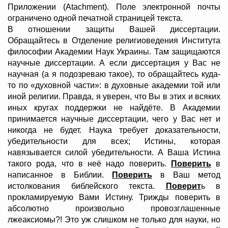
Приложении (Atachment). Поле электронной почты
ограничено одной печатной страницей текста.
В отношении защиты Вашей диссертации.
Обращайтесь в Отделение религиоведения Института
философии Академии Наук Украины. Там защищаются
научные диссертации. А если диссертация у Вас не
научная (а я подозреваю такое), то обращайтесь куда-
то по «духовной части»: в духовные академии той или
иной религии. Правда, я уверен, что Вы в этих и всяких
иных кругах поддержки не найдёте. В Академии
принимается научные диссертации, чего у Вас нет и
никогда не будет. Наука требует доказательности,
убедительности для всех; Истины, которая
навязывается силой убедительности. А Ваша Истина
такого рода, что в неё надо поверить.
Поверить
в
написанное в Библии.
Поверить
в Ваш метод
истолкования библейского текста.
Поверит
ь в
прокламируемую Вами Истину. Трижды поверить в
абсолютно произвольно провозглашенные
лжеаксиомы?! Это уж слишком не только для науки, но