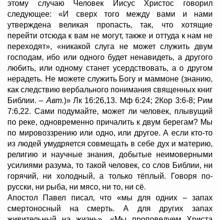
этому случаю Человек Иисус Христос говорил
следующее: «И сверх того между вами и нами
утверждена великая пропасть, так, что хотящие
перейти отсюда к вам не могут, также и оттуда к нам не
переходят», «никакой слуга не может служить двум
господам, ибо или одного будет ненавидеть, а другого
любить, или одному станет усердствовать, а о другом
нерадеть. Не можете служить Богу и маммоне (знанию,
как следствию вербального понимания священных книг
Библии. –
Авт.
)» Лк 16:26,13. Мф 6:24; 2Кор 3:6-8; Рим
7:6,22. Сами подумайте, может ли человек, плывущий
по реке, одновременно причалить к двум берегам? Мы
по мировоззрению или одно, или другое. А если кто-то
из людей умудряется совмещать в себе дух и материю,
религию и научные знания, добытые неимоверными
усилиями разума, то такой человек, со слов Библии, ни
горячий, ни холодный, а только тёплый. Говоря по-
русски, ни рыба, ни мясо, ни то, ни сё.
Апостол Павел писал, что «мы для одних – запах
смертоносный на смерть. А для других запах
живительный на жизнь». «Мы проповедуем Христа