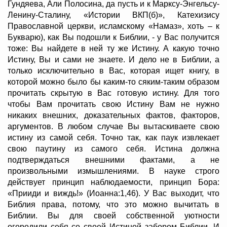
Гундяева, Али Полосина, да пусть и к Марксу-Энгельсу-
Ленину-Сталину, «Истории ВКП(б)», Катехизису
Православной церкви, исламскому «Намаз», хоть – к
Букварю), как Вы подошли к Библии, - у Вас получится
тоже: Вы найдете в ней ту же Истину. А какую точно
Истину, Вы и сами не знаете. И дело не в Библии, а
только исключительно в Вас, которая ищет книгу, в
которой можно было бы каким-то сяким-таким образом
прочитать скрытую в Вас готовую истину. Для того
чтобы Вам прочитать свою Истину Вам не нужно
никаких внешних, доказательных фактов, факторов,
аргументов. В любом случае Вы вытаскиваете свою
истину из самой себя. Точно так, как паук извлекает
свою паутину из самого себя. Истина должна
подтверждаться внешними фактами, а не
произвольными измышлениями. В науке строго
действует принцип наблюдаемости, принцип Бора:
«Прииди и виждь!» (Иоанна:1,46). У Вас выходит, что
Библия права, потому, что это можно вычитать в
Библии. Вы для своей собственной уютности
огородили себя со своей Истиной забором Библии. И