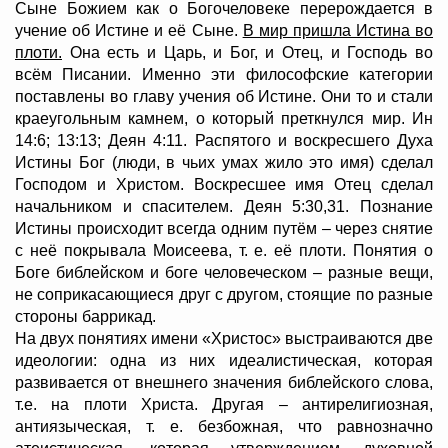
Сыне Божием как о Богочеловеке перерождается в
учение об Истине и её Сыне.
В мир пришла Истина во
плоти.
Она есть и Царь, и Бог, и Отец, и Господь во
всём Писании. Именно эти философские категории
поставлены во главу учения об Истине. Они то и стали
краеугольным камнем, о который преткнулся мир. Ин
14:6; 13:13; Деян 4:11. Распятого и воскресшего Духа
Истины Бог (люди, в чьих умах жило это имя) сделал
Господом и Христом. Воскресшее имя Отец сделал
начальником и спасителем. Деян 5:30,31. Познание
Истины происходит всегда одним путём – через снятие
с неё покрывала Моисеева, т. е. её плоти. Понятия о
Боге библейском и боге человеческом – разные вещи,
не соприкасающиеся друг с другом, стоящие по разные
стороны баррикад.
На двух понятиях имени «Христос» выстраиваются две
идеологии: одна из них идеалистическая, которая
развивается от внешнего значения библейского слова,
т.е. на плоти Христа. Другая – антирелигиозная,
антиязыческая, т. е. безбожная, что равнозначно