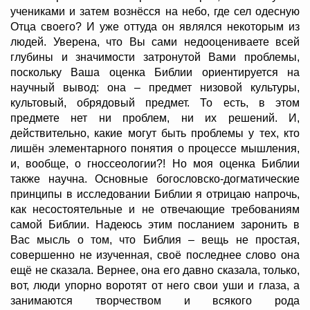
учениками и затем вознёсся на небо, где сел одесную
Отца своего? И уже оттуда он являлся некоторым из
людей. Уверена, что Вы сами недооцениваете всей
глубины и значимости затронутой Вами проблемы,
поскольку Ваша оценка Библии ориентируется на
научный вывод: она – предмет низовой культуры,
культовый, обрядовый предмет. То есть, в этом
предмете нет ни проблем, ни их решений. И,
действительно, какие могут быть проблемы у тех, кто
лишён элементарного понятия о процессе мышления,
и, вообще, о гноссеологии?! Но моя оценка Библии
также научна. Основные богословско-догматические
принципы в исследовании Библии я отрицаю напрочь,
как несостоятельные и не отвечающие требованиям
самой Библии. Надеюсь этим посланием заронить в
Вас мысль о том, что Библия – вещь не простая,
совершенно не изученная, своё последнее слово она
ещё не сказала. Вернее, она его давно сказала, только,
вот, люди упорно воротят от него свои уши и глаза, а
занимаются творчеством и всякого рода