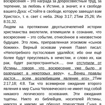
воскресения – это награда за добросовестный труд, за
терпение, за любовь к Истине, а значит, и к свободе
вашего Духа: «Стойте в свободе, которую завещал вам
Христос», т. е. свет с неба. 2Кор 3:17; 2Тим 25,26; Ин
8:31,32.
Людям на протяжении двухтысячелетней истории
христианства вколотили, втемяшили в сознание, что
воскресение – это событие, отнесённое в неизвестное
будущее. Это ложь, приправленная эгоизмом «сынов
божиих». Верный основам учения Павел писал:
«Непотребного пустословия удаляйся; ибо они ещё
более будут преуспевать в нечестии, и слово их, как
рак, будет распространяться…, они
отступили от
Истины, говоря, что воскресение уже было, и
разрушают в некоторых веру
».
«…Венец правды
дастся… всем, возлюбившим явление его»
2Тим
2:17,18; 4:8. Так что всемирное ожидание второго
явления в мир Сына Человеческого не имеет под собой
никакого логического основания. Эти ожидания
тщетны. Никто из библейцев, носителей Истины,
никогда и никому не обещал пришествия Сына в