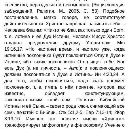
«неслитно, нераздельно и неизменно». (Энциклопедия
заблуждений. Религия. М., 2005. С. 53). Подобное
постановление, мягко говоря, не соответствует
действительности. Христос запрещал называть себя –
Человека благим: «Никто не благ, как только один Бог»,
т. е. Истина и её Дух Истины. Человек Иисус Христос
отдавал предпочтение другому Утешителю. Мф
19:16,17. «Но настанет время, и настало уже, когда
истинные поклонники будут поклоняться Отцу в Духе и
Истине; ибо таких поклонников Отец ищет себе. Бог
есть Дух (а не личность. –
Авт
.): и поклоняющиеся
должны поклоняться в Духе и Истине» Ин 4:23,24. А
для того, чтобы поклоняться, надо знать предмет
поклонения, т. е. иметь о нём понятие, которое, как
известно, обладает конституирующим,
законодательным свойством. Понятие библейской
Истины и её Сына – своего рода ключ, снимающий все
семь печатей с Библии. Отк 5:1,2-5; Евр 7:13-14; 2Кор
3:13-16. Именно это понятие имени «Христос»
трансформирует мифологему в философему. Учение о