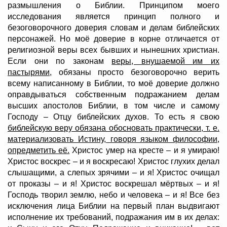
размышления о Библии. Принципом моего
исследования является принцип полного и
безоговорочного доверия словам и делам библейских
персонажей. Но моё доверие в корне отличается от
религиозной веры всех бывших и нынешних христиан.
Если они по законам
веры, внушаемой им их
пастырями
, обязаны просто безоговорочно верить
всему написанному в Библии, то моё доверие должно
оправдываться собственным подражанием делам
высших апостолов Библии, в том числе и самому
Господу – Отцу библейских духов. То есть я свою
библейскую веру обязана обосновать практически, т. е.
материализовать Истину, говоря языком философии,
опредметить её.
Христос умер на кресте – и я умираю!
Христос воскрес – и я воскресаю! Христос глухих делал
слышащими, а слепых зрячими – и я! Христос очищал
от проказы – и я! Христос воскрешал мёртвых – и я!
Господь творил землю, небо и человека – и я! Все без
исключения лица Библии на первый план выдвигают
исполнение их требований, подражания им в их делах: