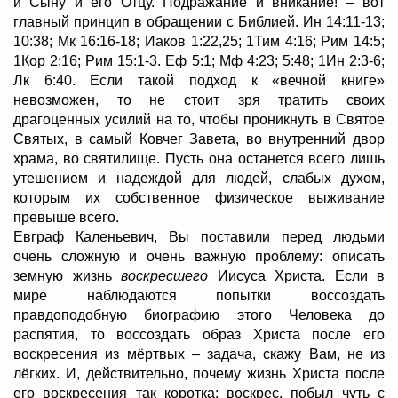
и Сыну и его Отцу. Подражание и вникание! – вот
главный принцип в обращении с Библией. Ин 14:11-13;
10:38; Мк 16:16-18; Иаков 1:22,25; 1Тим 4:16; Рим 14:5;
1Кор 2:16; Рим 15:1-3. Еф 5:1; Мф 4:23; 5:48; 1Ин 2:3-6;
Лк 6:40. Если такой подход к «вечной книге»
невозможен, то не стоит зря тратить своих
драгоценных усилий на то, чтобы проникнуть в Святое
Святых, в самый Ковчег Завета, во внутренний двор
храма, во святилище. Пусть она останется всего лишь
утешением и надеждой для людей, слабых духом,
которым их собственное физическое выживание
превыше всего.
Евграф Каленьевич, Вы поставили перед людьми
очень сложную и очень важную проблему: описать
земную жизнь
воскресшего
Иисуса Христа. Если в
мире наблюдаются попытки воссоздать
правдоподобную биографию этого Человека до
распятия, то воссоздать образ Христа после его
воскресения из мёртвых – задача, скажу Вам, не из
лёгких. И, действительно, почему жизнь Христа после
его воскресения так коротка: воскрес, побыл чуть с