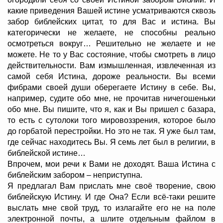
какие приведения Вашей истине усматриваются сквозь
забор библейских цитат, то для Вас и истина. Вы
категорически не желаете, не способны реально
осмотреться вокруг… Решительно не желаете и не
можете. Не то у Вас состояние, чтобы смотреть в лицо
действительности. Вам измышленная, извлеченная из
самой себя Истина, дороже реальности. Вы всеми
фибрами своей души оберегаете Истину в себе. Вы,
например, судите обо мне, не прочитав ничегошеньки
обо мне. Вы пишите, что я, как и Вы пришел с базара,
то есть с сутолоки того мировоззрения, которое было
до горбатой перестройки. Но это не так. Я уже был там,
где сейчас находитесь Вы. Я семь лет был в религии, в
библейской истине…
Впрочем, мои речи к Вами не доходят. Ваша Истина с
библейским забором – неприступна.
Я предлагал Вам прислать мне своё творение, свою
библейскую Истину. И где Она? Если всё-таки решите
выслать мне свой труд, то излагайте его не на поле
электронной почты, а шлите отдельным файлом в