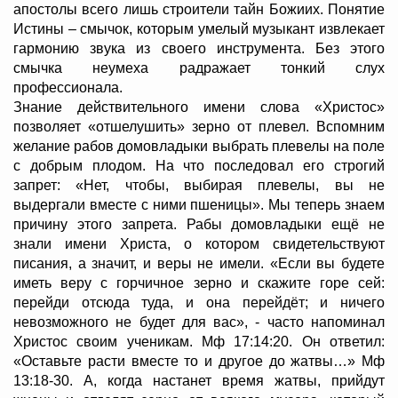
апостолы всего лишь строители тайн Божиих. Понятие
Истины – смычок, которым умелый музыкант извлекает
гармонию звука из своего инструмента. Без этого
смычка неумеха радражает тонкий слух
профессионала.
Знание действительного имени слова «Христос»
позволяет «отшелушить» зерно от плевел. Вспомним
желание рабов домовладыки выбрать плевелы на поле
с добрым плодом. На что последовал его строгий
запрет: «Нет, чтобы, выбирая плевелы, вы не
выдергали вместе с ними пшеницы». Мы теперь знаем
причину этого запрета. Рабы домовладыки ещё не
знали имени Христа, о котором свидетельствуют
писания, а значит, и веры не имели. «Если вы будете
иметь веру с горчичное зерно и скажите горе сей:
перейди отсюда туда, и она перейдёт; и ничего
невозможного не будет для вас», - часто напоминал
Христос своим ученикам. Мф 17:14:20. Он ответил:
«Оставьте расти вместе то и другое до жатвы…» Мф
13:18-30. А, когда настанет время жатвы, прийдут