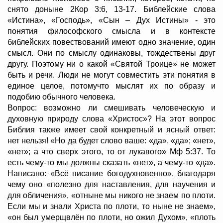
снято доныне 2Кор 3:6, 13-17. Библейские слова
«Истина», «Господь», «Сын – Дух Истины» - это
понятия философского смысла и в контексте
библейских повествований имеют одно значение, один
смысл. Они по смыслу одинаковы, тождествены друг
другу. Поэтому ни о какой «Святой Троице» не может
быть и речи. Люди не могут совместить эти понятия в
единое целое, потомучто мыслят их по образу и
подобию обычного человека.
Вопрос: возможно ли смешивать человеческую и
духовную природу слова «Христос»? На этот вопрос
Библия также имеет свой конкретный и ясный ответ:
нет нельзя! «Но да будет слово ваше: «да», «да»; «нет»,
«нет»; а что сверх этого, то от лукавого» Мф 5:37. То
есть чему-то мы должны сказать «нет», а чему-то «да».
Написано: «Всё писание богодухновенно», благодаря
чему оно «полезно для наставления, для научения и
для обличения», «отныне мы никого не знаем по плоти.
Если мы и знали Христа по плоти, то ныне не знаем»,
«он был умерщвлён по плоти, но ожил Духом», «плоть