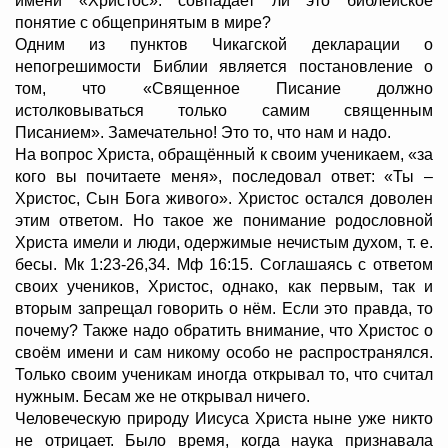
имени «Христос»: совпадает ли это библейское
понятие с общепринятым в мире?
Одним из пунктов Чикагской декларации о
непогрешимости Библии является постановление о
том, что «Священное Писание должно
истолковываться только самим священным
Писанием». Замечательно! Это то, что нам и надо.
На вопрос Христа, обращённый к своим ученикаем, «за
кого вы почитаете меня», последовал ответ: «Ты –
Христос, Сын Бога живого». Христос остался доволен
этим ответом. Но такое же понимание родословной
Христа имели и люди, одержимые нечистым духом, т. е.
бесы. Мк 1:23-26,34. Мф 16:15. Соглашаясь с ответом
своих учеников, Христос, однако, как первым, так и
вторым запрещал говорить о нём. Если это правда, то
почему? Также надо обратить внимание, что Христос о
своём имени и сам никому особо не распространялся.
Только своим ученикам иногда открывал то, что считал
нужным. Бесам же не открывал ничего.
Человеческую природу Иисуса Христа ныне уже никто
не отрицает. Было время, когда наука признавала