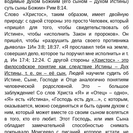
водимые духом Божиим (его сыном – Духом Истины)
суть сыны Божии» Рим 8:14.
Слово «Христос», таким образом, имеет двойную
природу: с одной стороны это просто Человек, который
«пришёл для того, чтобы свидетельствовать об
Истине», чтобы «исполнить Закон и пророков». Он
пришёл, чтобы «разрушить дела своего противника
дьявола» 1Ин 3:8; 18:37. «Я прославил тебя на земле,
совершил дело, которое ты поручил мне исполнить» и т.
д. Ин 17:4; 12:24. С другой стороны
«Христос» - это
философское понятие как следствие Истины – Дух
Истины, т. е. он – её сын.
Людей научили судить об
Истине, Сыне, Господе и Отце аналогично понятиям
человеческой родословной. Это – большое
заблуждение! Со слов Христа «Я» и «Отец» – одно»,
«Я» есть «Истина», «Господь есть дух…», с которым,
оказывается, можно соединяться и быть одним духом с
ним, который может вместе со своим сыном вселяться
в того, кто его любит. Этот Господь, или имя Сына
обладает замечательной способностью снимать
покрывало Моисеево с писаний, которое, кстати, не