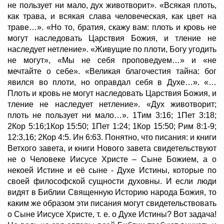
не пользует ни мало, дух животворит». «Всякая плоть,
как трава, и всякая слава человеческая, как цвет на
траве…». «Но то, братия, скажу вам: плоть и кровь не
могут наследовать Царствия Божия, и тление не
наследует нетление». «Живущие по плоти, Богу угодить
не могут», «Мы не себя проповедуем…» и «не
мечтайте о себе». «Великая благочестия тайна: бог
явился во плоти, но оправдал себя в Духе…». «…
Плоть и кровь не могут наследовать Царствия Божия, и
тление не наследует нетление». «Дух животворит;
плоть не пользует ни мало…». 1Тим 3:16; 1Пет 3:18;
2Кор 5:16;1Кор 15:50; 1Пет 1:24; 1Кор 15:50; Рим 8:1-9;
12:3,16; 2Кор 4:5. Ин 6:63. Понятно, что писания: и книги
Ветхого завета, и книги Нового завета свидетельствуют
не о Человеке Иисусе Христе – Сыне Божием, а о
некоей Истине и её сыне - Духе Истины, которые по
своей философской сущности духовны. И если люди
видят в Библии Священную Историю народа Божия, то
каким же образом эти писания могут свидетельствовать
о Сыне Иисусе Христе, т. е. о Духе Истины? Вот задача!