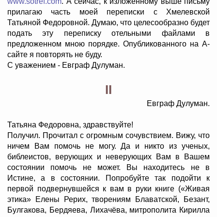
www.sotref.com
. А сейчас, к изложенному выше письму
прилагаю часть моей переписки с Хмелевской
Татьяной Федоровной. Думаю, что целесообразно будет
подать эту переписку отельными файлами в
предложенном мною порядке. Опубликованного на А-
сайте я повторять не буду.
С уважением - Евграф Дулуман.
II
Евграф Дулуман.
Татьяна Федоровна, здравствуйте!
Получил. Прочитал с огромным сочувствием. Вижу, что
ничем Вам помочь не могу. Да и никто из ученых,
библеистов, верующих и неверующих Вам в Вашем
состоянии помочь не может. Вы находитесь не в
Истине, а в состоянии. Попробуйте так подойти к
первой подвернувшейся к вам в руки книге («Живая
этика» Елены Рерих, творениям Блаватской, Безант,
Булгакова, Бердяева, Лихачёва, митрополита Кирилла