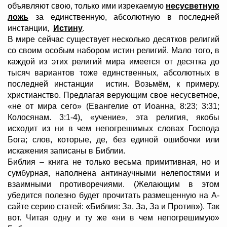
объявляют свою, только ими изрекаемую
несусветную
ложь
за единственную, абсолютную в последней
инстанции,
Истину
.
В мире сейчас существует несколько десятков религий
со своим особым набором истин религий. Мало того, в
каждой из этих религий мира имеется от десятка до
тысяч вариантов тоже единственных, абсолютных в
последней инстанции истин. Возьмём, к примеру.
христианство. Предлагая верующим свое несусветное,
«не от мира сего» (Евангелие от Иоанна, 8:23; 3:31;
Колосянам. 3:1-4), «учение», эта религия, якобы
исходит из ни в чем непогрешимых словах Господа
Бога; слов, которые, де, без единой ошибочки или
искажения записаны в Библии.
Библия – книга не только весьма примитивная, но и
сумбурная, наполнена антинаучными нелепостями и
взаимными противоречиями. (Желающим в этом
убедится полезно будет прочитать размещенную на А-
сайте серию статей: «Библия: За, За, За и Против»). Так
вот. Читая одну и ту же «ни в чем непогрешимую»