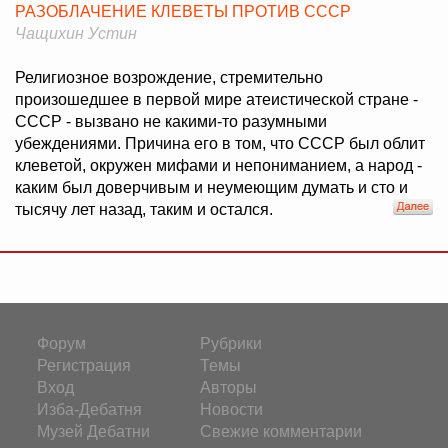
РАЗОБЛАЧЕНИЕ КЛЕВЕТЫ ПРОТИВ СССР
Чащихин Устин
Религиозное возрождение, стремительно
произошедшее в первой мире атеистической стране -
СССР - вызвано не какими-то разумными
убеждениями. Причина его в том, что СССР был облит
клеветой, окружен мифами и непониманием, а народ -
каким был доверчивым и неумеющим думать и сто и
тысячу лет назад, таким и остался.
Форум
Рубрики
Регистрация
Темы
Вход
Авторы
Изба-Дебатня
Новости
Музей Дебатни
Свежие комментарии