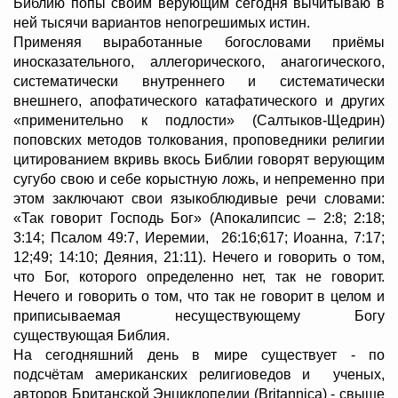
Библию попы своим верующим сегодня вычитываю в
ней тысячи вариантов непогрешимых истин.
Применяя выработанные богословами приёмы
иносказательного, аллегорического, анагогического,
систематически внутреннего и систематически
внешнего, апофатического катафатического и других
«применительно к подлости» (Салтыков-Щедрин)
поповских методов толкования, проповедники религии
цитированием вкривь вкось Библии говорят верующим
сугубо свою и себе корыстную ложь, и непременно при
этом заключают свои языкоблюдивые речи словами:
«Так говорит Господь Бог» (Апокалипсис – 2:8; 2:18;
3:14; Псалом 49:7, Иеремии, 26:16;617; Иоанна, 7:17;
12;49; 14:10; Деяния, 21:11). Нечего и говорить о том,
что Бог, которого определенно нет, так не говорит.
Нечего и говорить о том, что так не говорит в целом и
приписываемая несуществующему Богу
существующая Библия.
На сегодняшний день в мире существует - по
подсчётам американских религиоведов и ученых,
авторов Британской Энциклопедии (Britannica) - свыше