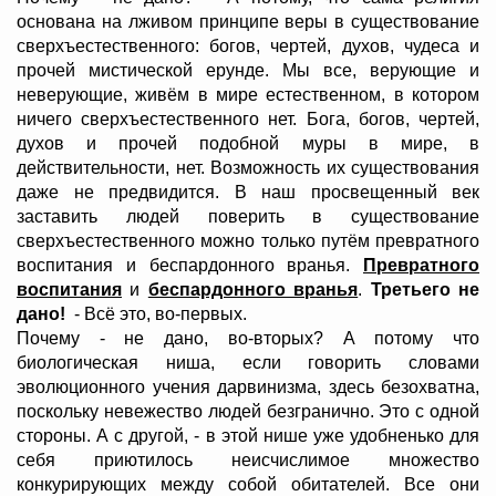
основана на лживом принципе веры в существование
сверхъестественного: богов, чертей, духов, чудеса и
прочей мистической ерунде. Мы все, верующие и
неверующие, живём в мире естественном, в котором
ничего сверхъестественного нет. Бога, богов, чертей,
духов и прочей подобной муры в мире, в
действительности, нет. Возможность их существования
даже не предвидится. В наш просвещенный век
заставить людей поверить в существование
сверхъестественного можно только путём превратного
воспитания и беспардонного вранья.
Превратного
воспитания
и
беспардонного вранья
.
Третьего не
дано!
- Всё это, во-первых.
Почему - не дано, во-вторых? А потому что
биологическая ниша, если говорить словами
эволюционного учения дарвинизма, здесь безохватна,
поскольку невежество людей безгранично. Это с одной
стороны. А с другой, - в этой нише уже удобненько для
себя приютилось неисчислимое множество
конкурирующих между собой обитателей. Все они