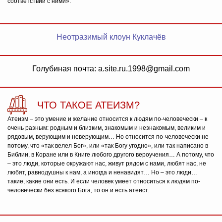
соответствии с ними».
Неотразимый клоун Куклачёв
Голубиная почта: a.site.ru.1998@gmail.com
ЧТО ТАКОЕ АТЕИЗМ?
Атеизм – это умение и желание относится к людям по-человечески – к
очень разным: родным и близким, знакомым и незнакомым, великим и
рядовым, верующим и неверующим… Но относится по-человечески не
потому, что «так велел Бог», или «так Богу угодно», или так написано в
Библии, в Коране или в Книге любого другого вероучения… А потому, что
– это люди, которые окружают нас, живут рядом с нами, любят нас, не
любят, равнодушны к нам, а иногда и ненавидят… Но – это люди…
такие, какие они есть. И если человек умеет относиться к людям по-
человечески без всякого Бога, то он и есть атеист.