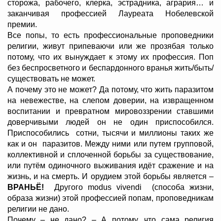
сторожа, рабочего, клерка, эстрадника, агрария… и
заканчивая профессией Лауреата Нобелевской
премии.
Все попы, то есть профессиональные проповедники
религии, живут припеваючи или же прозябая только
потому, что их вынуждает к этому их профессия. Поп
без беспросветного и беспардонного вранья жить/быть/
существовать не может.
А почему это не может? Да потому, что жить паразитом
на невежестве, на слепом доверии, на извращенном
воспитании и превратном мировоззрении ставшими
доверчивыми людей он не один приспособился.
Приспособились сотни, тысячи и миллионы таких же
как и он паразитов. Между ними или путем групповой,
коллективной и сплоченной борьбы за существование,
или путём одиночного выживания идёт сражение и на
жизнь, и на смерть. И орудием этой борьбы является –
ВРАНЬЁ!
Другого modus vivendi (способа жизни,
образа жизни) этой профессией попам, проповедникам
религии не дано.
Почему – не дано? – А потому, что сама религия