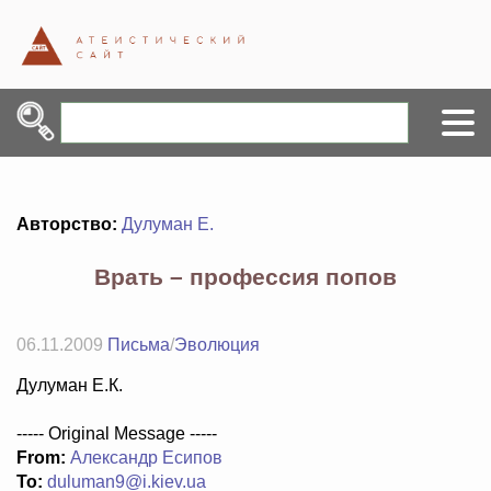
Авторство:
Дулуман Е.
Врать – профессия попов
06.11.2009
Письма
/
Эволюция
Дулуман Е.К.
----- Original Message -----
From:
Александр Есипов
To:
duluman9@i.kiev.ua