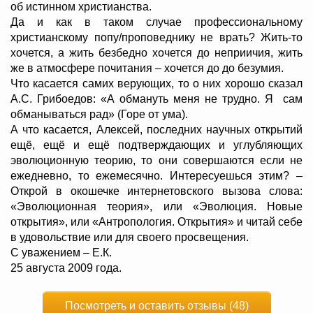
об истинном христианства.
Да и как в таком случае профессиональному
христианскому попу/проповеднику не врать? Жить-то
хочется, а жить безбедно хочется до неприичия, жить
же в атмосфере почитания – хочется до до безумия.
Что касается самих верующих, то о них хорошо сказал
А.С. Грибоедов: «А обмануть меня не трудно. Я сам
обманываться рад» (Горе от ума).
А что касается, Алексей, последних научных открытий
ещё, ещё и ещё подтверждающих и углубляющих
эволюционную теорию, то они совершаются если не
ежедневно, то ежемесячно. Интересуешься этим? –
Открой в окошечке интернетовского вызова слова:
«Эволюционная теория», или «Эволюция. Новые
открытия», или «Антропология. Открытия» и читай себе
в удовольствие или для своего просвещения.
С уважением – Е.К.
25 августа 2009 года.
Посмотреть и оставить отзывы (48)