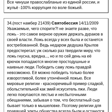
Все чинуши правослабланые из единой россии, и
жульё -100% коррупция по воле божьей.
34.(пост намбер 21439)
Святобессия
14/11/2009
Уважаемые, чего спорите?! не знаете разве, что
ложь - это самое верное оружие держать дураков в
своей власти. Ложь всегда у всех была и останется
востребованной. Ведь недаром дедушка Крылов
предостерегал: уж сколько раз твердили миру, что
ложь гнусна, вредна..., но и по сей день на её
крючок попадаются многие простодушные и
наивные люди. Победить саму ложь правдой
невозможно. Её можно победить только более
изворотливой, более утончённой ложью. Все
мировые религии - красноречивый пример сладкой,
обольстительной как змий искуситель лжи. Люди
легко покупаются лестью и несбыточными
обещаниями, забывая о том, что бесплатный сыр
бывает только в мышеловке. Поэтому религии для
правящей элиты общества всегда были и останутся