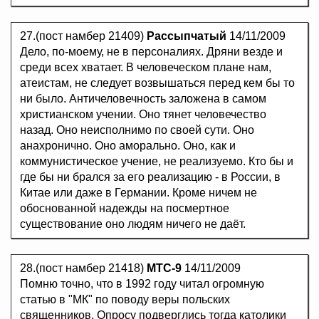
27.(пост намбер 21409)
Рассыпчатый
14/11/2009
Дело, по-моему, не в персоналиях. Дряни везде и
среди всех хватает. В человеческом плане нам,
атеистам, не следует возвышаться перед кем бы то
ни было. Античеловечность заложена в самом
христианском учении. Оно тянет человечество
назад. Оно неисполнимо по своей сути. Оно
анахронично. Оно аморально. Оно, как и
коммунистическое учение, не реализуемо. Кто бы и
где бы ни брался за его реализацию - в России, в
Китае или даже в Германии. Кроме ничем не
обоснованной надежды на посмертное
существование оно людям ничего не даёт.
28.(пост намбер 21418)
MTC-9
14/11/2009
Помню точно, что в 1992 году читал огромную
статью в "МК" по поводу веры польских
священников. Опросу подверглись тогда католики