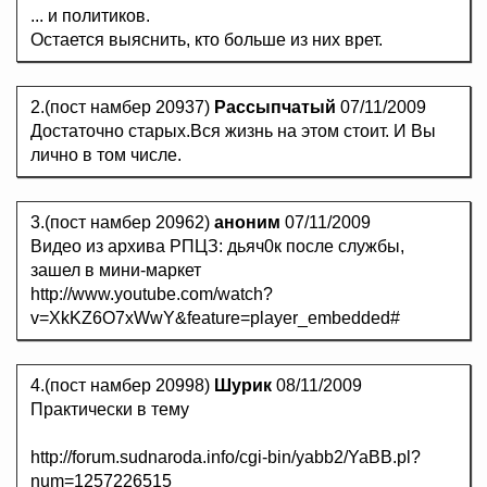
... и политиков.
Остается выяснить, кто больше из них врет.
2.(пост намбер 20937)
Рассыпчатый
07/11/2009
Достаточно старых.Вся жизнь на этом стоит. И Вы
лично в том числе.
3.(пост намбер 20962)
аноним
07/11/2009
Видео из архива РПЦЗ: дьяч0к после службы,
зашел в мини-маркет
http://www.youtube.com/watch?
v=XkKZ6O7xWwY&feature=player_embedded#
4.(пост намбер 20998)
Шурик
08/11/2009
Практически в тему
http://forum.sudnaroda.info/cgi-bin/yabb2/YaBB.pl?
num=1257226515