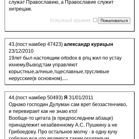
служат Православию, а Православие служит
хитрецам.
Кляузный крыжик
43.(пост намбер 47423)
александр курицын
23/12/2010
19лет был настоящим ortodox в рпц жил по устау
ихнему.Вывод:там управляют
корыстные,алчные,тщеславные,трусливые
нерусские(в основном).....
44.(пост намбер 50493)
Я
31/01/2011
Однако господин Дулуман сам врет беззастенчиво,
и перевирает как не знаю кто!
Вообще-то цитата (в предпоследнем абзаце)
принадлежит незабвенному А.С. Пушкину а не
Грибоедову. Про остальное молчу - в одну кучу
собрано все что является таким оголтелым