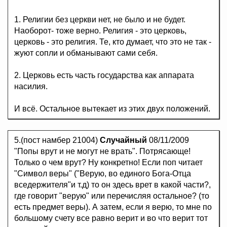
1. Религии без церкви нет, не было и не будет.
Наоборот- тоже верно. Религия - это церковь,
церковь - это религия. Те, кто думает, что это не так -
жуют сопли и обманывают сами себя.
2. Церковь есть часть государства как аппарата
насилия.
И всё. Остальное вытекает из этих двух положений.
5.(пост намбер 21004)
Случайный
08/11/2009
"Попы врут и не могут не врать". Потрясающе!
Только о чем врут? Ну конкретно! Если поп читает
"Символ веры" ("Верую, во единого Бога-Отца
вседержителя"и т.д) то он здесь врет в какой части?,
где говорит "верую" или перечисляя остальное? (то
есть предмет веры). А затем, если я верю, то мне по
большому счету все равно верит и во что верит тот