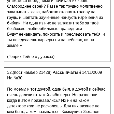
унижается перед ними и почитает их кровь
благороднее своей? Разве так трудно молитвенно
закатывать глаза, набожно склонять голову на
грудь, и шептать заученные наизусть изречения из
библии! Ни один из них не заплатит тебе за твоё
безбожие, любвеобильные праведники
Будут ненавидеть, поносить и преследовать тебя, и
ты не сделаешь карьеры ни на небесах, ни на
земле!»
(Генрих Гейне о дураках).
32.(пост намбер 21428)
Рассыпчатый
14/11/2009
На №30.
По моему, и тот другой, один был, а другой и сейчас,
очень далеки от какой-либо веры. Но разве они
когда в этом признавались? Их ни на каком
детекторе лжи не расколешь. Для них важнее не
кем быть, а кем называться. Коммунист Зюганов