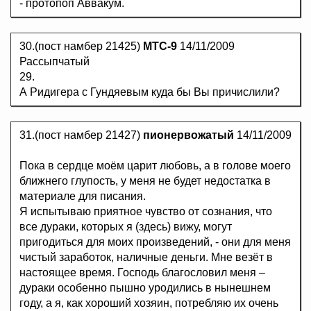
- протопоп Аввакум.
30.(пост намбер 21425)
MTC-9
14/11/2009
Рассыпчатый
29.
А Ридигера с Гундяевым куда бы Вы причислили?
31.(пост намбер 21427)
пионервожатый
14/11/2009
Пока в сердце моём царит любовь, а в голове моего
ближнего глупость, у меня не будет недостатка в
материале для писания.
Я испытываю приятное чувство от сознания, что
все дураки, которых я (здесь) вижу, могут
пригодиться для моих произведений, - они для меня
чистый заработок, наличные деньги. Мне везёт в
настоящее время. Господь благословил меня –
дураки особенно пышно уродились в нынешнем
году, а я, как хороший хозяин, потребляю их очень