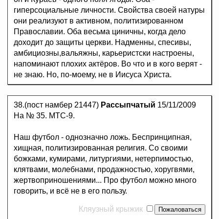
гиперсоциальные личности. Свойства своей натуры
они реализуют в активном, политизированном
Православии. Оба весьма циничны, когда дело
доходит до защиты церкви. Надменны, спесивы,
амбициозны,вальяжны, карьеристски настроены,
напоминают плохих актёров. Во что и в кого верят -
не знаю. Но, по-моему, не в Иисуса Христа.
38.(пост намбер 21447)
Рассыпчатый
15/11/2009
На № 35. МТС-9.
Наш футбол - однозначно ложь. Беспринципная,
хищная, политизированная религия. Со своими
божками, кумирами, литургиями, нетерпимостью,
клятвами, молебнами, продажностью, хоругвями,
жертвоприношениями... Про футбол можно много
говорить, и всё не в его пользу.
Кляузный крыжик