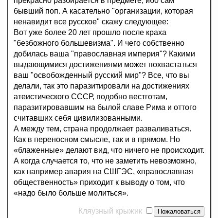
прекрасно разбирается в предмете, ибо сам
бывший поп. А касательно "организации, которая
ненавидит все русское" скажу следующее:
Вот уже более 20 лет прошло после краха
"безбожного большевизма". И чего собственно
добилась ваша "православная империя"? Какими
выдающимися достижениями может похвастаться
ваш "освобожденный русский мир"? Все, что вы
делали, так это паразитировали на достижениях
атеистического СССР, подобно вестготам,
паразитировавшим на былой славе Рима и оттого
считавших себя цивилизованными.
А между тем, страна продолжает разваливаться.
Как в переносном смысле, так и в прямом. Но
«блаженные» делают вид, что ничего не происходит.
А когда случается то, что не заметить невозможно,
как например авария на СШГЭС, «православная
общественность» приходит к выводу о том, что
«надо было больше молиться».
Кляузный крыжик