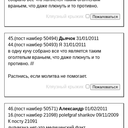
враньем, что даже плюнуть и то противно.
Кляузный крыжик
45.(пост намбер 50494)
Дьячок
31/01/2011
44.(пост намбер 50493) Я 31/01/2011
в одну кучу собрано все что является таким
оголтелым враньем, что даже плюнуть и то
противно. ///
Распнись, если молитва не помогает.
Кляузный крыжик
46.(пост намбер 50571)
Александр
01/02/2011
16.(пост намбер 21098) polefgraf sharikov 09/11/2009
К посту 21091
дулумана нет-это медицинский факт