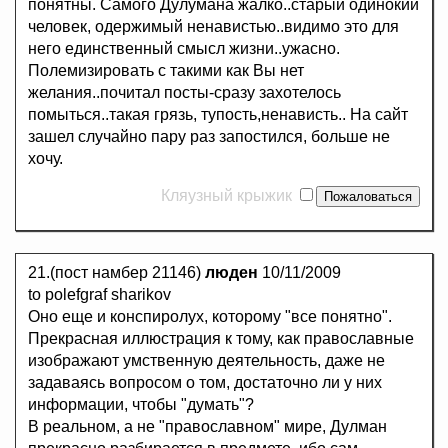
понятны. Самого Дулумана жалко..старый одинокий
человек, одержимый ненавистью..видимо это для
него единственный смысл жизни..ужасно.
Полемизировать с такими как Вы нет
желания..почитал посты-сразу захотелось
помыться..такая грязь, тупость,ненависть.. На сайт
зашел случайно пару раз запостился, больше не
хочу.
Кляузный крыжик
21.(пост намбер 21146)
люден
10/11/2009
to polefgraf sharikov
Оно еще и конспиролух, которому "все понятно".
Прекрасная иллюстрация к тому, как православные
изображают умственную деятельность, даже не
задаваясь вопросом о том, достаточно ли у них
информации, чтобы "думать"?
В реальном, а не "православном" мире, Дулман