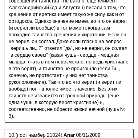
совершения таинства - не важно, еще Климент
Александрийский (да и Августин) писали о том, что
крещение от еретика имеет такую же силу, как и от
ортодокса. Однако значение имеет, во что он верил
(и верил ли вообще) в тот момент, когда сам
проходил таинства крещения и хиротонии. Если он
не верил, он солгал. Даже если гласно на вопрос
"веришь ли...?" ответил "да", но не верил, он солгал
"в сердце своем" (какая чушь - сердце - мощная
мышца, лгать в нем невозможно, но ведь христиане
в это верят), и таинство не произошло (если Вы,
конечно, не протестант - у них нет таинства
рукоположения). Так что во что верит (и верит ли
вообще) поп - вполне имеет значение. Без этих
таинств не избавится от грешной природы (еще
одна чушь, в которую верят христиане) и,
соответственно, не обрести жизни вечной (чушь №
3).
10.(пост намбер 21024)
Anar
08/11/2009