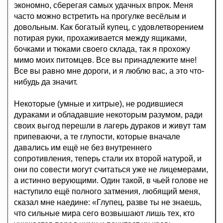
экономно, сберегая самых удачных впрок. Меня
часто можно встретить на прогулке весёлым и
довольным. Как богатый купец, с удовлетворением
потирая руки, прохаживается между ящиками,
бочками и тюками своего склада, так я прохожу
мимо моих питомцев. Все вы принадлежите мне!
Все вы равно мне дороги, и я люблю вас, а это что-
нибудь да значит.
Некоторые (умные и хитрые), не родившиеся
дураками и обладавшие некоторым разумом, ради
своих выгод перешли в лагерь дураков и живут там
припеваючи, а те глупости, которые вначале
давались им ещё не без внутреннего
сопротивления, теперь стали их второй натурой, и
они по совести могут считаться уже не лицемерами,
а истинно верующими. Один такой, в чьей голове не
наступило ещё полного затмения, любящий меня,
сказал мне наедине: «Глупец, разве ты не знаешь,
что сильные мира сего возвышают лишь тех, кто