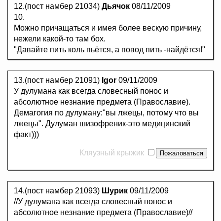
12.(пост намбер 21034)
Дьячок
08/11/2009
10.
Можно причащаться и имея более вескую причину,
нежели какой-то там бох.
"Давайте пить коль пьётся, а повод пить -найдётся!"
13.(пост намбер 21091)
Igor
09/11/2009
У дулумана как всегда словесный понос и
абсолютное незнание предмета (Православие).
Демагогия по дулуману:"вы лжецы, потому что вы
лжецы". Дулуман шизофреник-это медицинский
факт)))
Кляузный крыжик
14.(пост намбер 21093)
Шурик
09/11/2009
//У дулумана как всегда словесный понос и
абсолютное незнание предмета (Православие)//