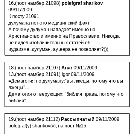
16.(пост намбер 21098)
polefgraf sharikov
09/11/2009
К посту 21091
дулумана нет-это медицинский факт
А почему дулуман нападает именно на
Христианство и именно на Православие. Никогда
не видел изобличительных статей об
иудаизме..дулуман, ау..вера не позволяет?)))
18.(пост намбер 21107)
Anar
09/11/2009
13.(пост намбер 21091) Igor 09/11/2009
=Демагогия по дулуману:"вы лжецы, потому что вы
лжецы".=
Демагогия от верующих: "библия права, потому что
библия".
19.(пост намбер 21112)
Рассыпчатый
09/11/2009
polegraf(у) sharikov(у), на пост №15.