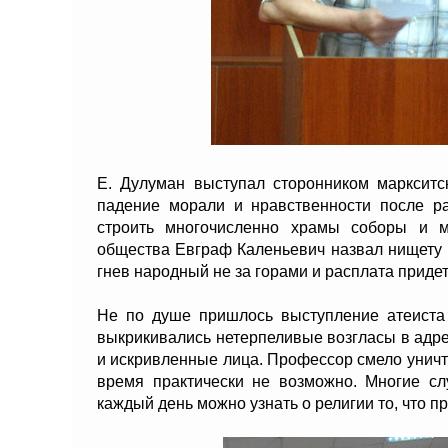
Е. Дулуман выступал сторонником маркситс
падение морали и нравственности после р
строить многочисленно храмы соборы и м
общества Евграф Каленьевич назвал нищету 
гнев народный не за горами и расплата придет 
Не по душе пришлось выступление атеиста
выкрикивались нетерпеливые возгласы в адр
и искривленные лица. Профессор смело унич
время практически не возможно. Многие сл
каждый день можно узнать о религии то, что пр