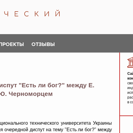
ПРОЕКТЫ
ОТЗЫВЫ
Са
ко
св
спут "Есть ли бог?" между Е.
инд
 Ю. Черноморцем
исп
ра
в с
ционального технического университета Украины
ся очередной диспут на тему "Есть ли бог?" между