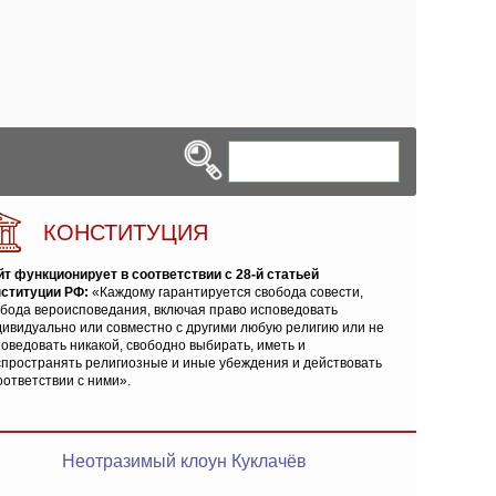
КОНСТИТУЦИЯ
йт функционирует в соответствии с 28-й статьей
нституции РФ:
«Каждому гарантируется свобода совести,
обода вероисповедания, включая право исповедовать
ивидуально или совместно с другими любую религию или не
оведовать никакой, свободно выбирать, иметь и
спространять религиозные и иные убеждения и действовать
оответствии с ними».
Неотразимый клоун Куклачёв