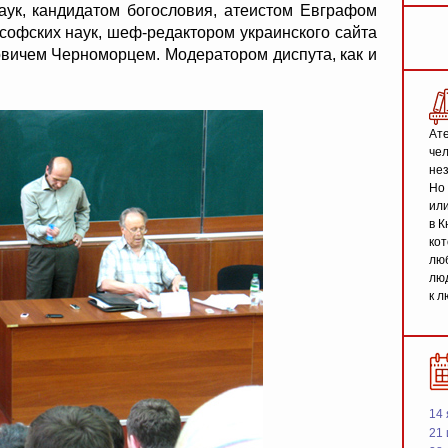
ук, кандидатом богословия, атеистом Евграфом
офских наук, шеф-редактором украинского сайта
овичем Черноморцем. Модератором диспута, как и
Ате
чел
не
Но 
или
в К
кот
люб
люд
к л
14 
21 