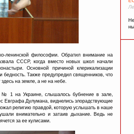
Е
Ле
Не
ны
ко-ленинской философии. Обратил внимание на
азвала СССР, когда вместо новых школ начали
онастыри. Основной причиной клерикализации
и бедность. Также предупредил священников, что
здесь на земле, а не на небе.
 № 1 на Украине, слышалось бубнение в зале,
ес Евграфа Дулумана, виднелись злорадствующие
тожал религию правдой, которую услышать в наше
ушали внимательно и затаив дыхание. Ведь не
ячется за ее кулисами.