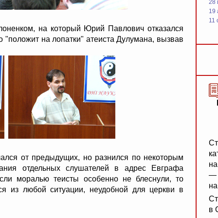
28
19
11 
илоненком, на который Юрий Павлович отказался
ко "положит на лопатки" атеиста Дулумана, вызвав
Ст
ка
чался от предыдущих, но разнился по некоторым
на
ания отдельных слушателей в адрес Евграфа
— 
сли моралью теисты особенно не блеснули, то
на
я из любой ситуации, неудобной для церкви в
Ст
в 