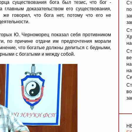
рца существования бога был тезис, что бог -
Ст
а главным доказательством его существования,
по
 же говорил, что бога нет, потому что его не
за
деятельности.
за
Ст
оторых Ю. Черноморец показал себя противником
Хр
и, по причине отдачи им предпочтения морали
на
 мнение, что богатые должны делиться с бедными,
Ст
рными с богатыми и между собой.
ве
на
на
Си
Ст
во
за
Н