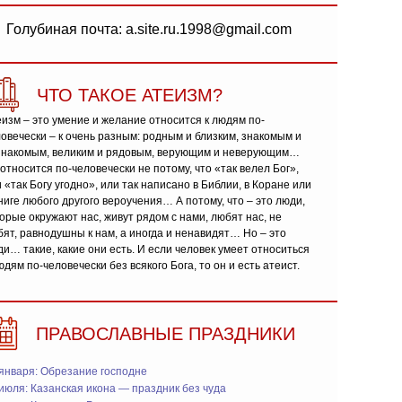
Голубиная почта: a.site.ru.1998@gmail.com
ЧТО ТАКОЕ АТЕИЗМ?
изм – это умение и желание относится к людям по-
овечески – к очень разным: родным и близким, знакомым и
знакомым, великим и рядовым, верующим и неверующим…
относится по-человечески не потому, что «так велел Бог»,
 «так Богу угодно», или так написано в Библии, в Коране или
ниге любого другого вероучения… А потому, что – это люди,
орые окружают нас, живут рядом с нами, любят нас, не
ят, равнодушны к нам, а иногда и ненавидят… Но – это
и… такие, какие они есть. И если человек умеет относиться
юдям по-человечески без всякого Бога, то он и есть атеист.
ПРАВОСЛАВНЫЕ ПРАЗДНИКИ
января: Обрезание господне
июля: Казанская икона — праздник без чуда