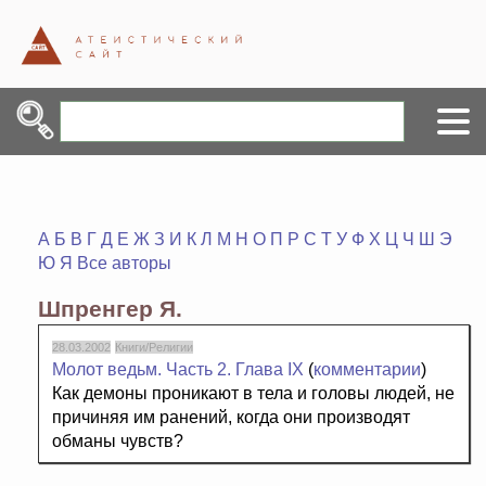
А
Б
В
Г
Д
Е
Ж
З
И
К
Л
М
Н
О
П
Р
С
Т
У
Ф
Х
Ц
Ч
Ш
Э
Ю
Я
Все авторы
Шпренгер Я.
28.03.2002
Книги/Религии
Молот ведьм. Часть 2. Глава IX
(
комментарии
)
Как демоны проникают в тела и головы людей, не
причиняя им ранений, когда они производят
обманы чувств?