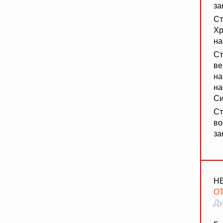
за
Ст
Хр
на
Ст
ве
на
на
Си
Ст
во
за
Н
ОТ
Ду