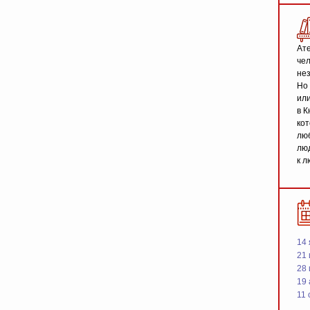
Ате
чел
не
Но 
или
в К
кот
люб
люд
к л
14 
21 
28
19
11 