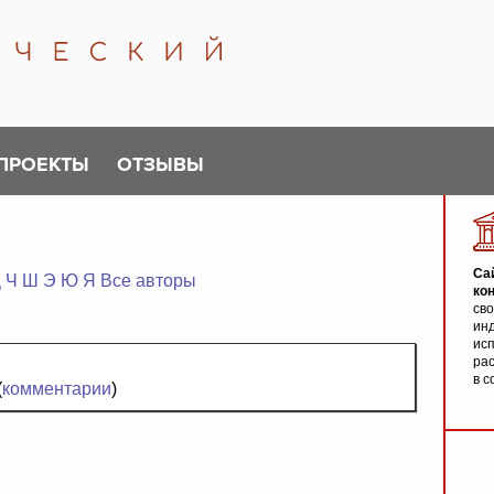
ПРОЕКТЫ
ОТЗЫВЫ
Са
Ц
Ч
Ш
Э
Ю
Я
Все авторы
ко
св
инд
исп
ра
в с
(
комментарии
)