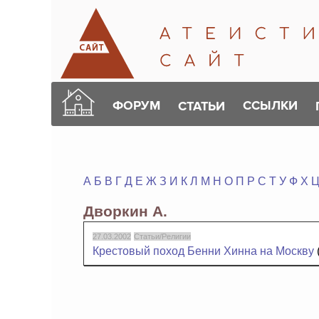
ФОРУМ
ССЫЛКИ
СТАТЬИ
А
Б
В
Г
Д
Е
Ж
З
И
К
Л
М
Н
О
П
Р
С
Т
У
Ф
Х
Дворкин А.
27.03.2002
Статьи/Религии
Крестовый поход Бенни Хинна на Москву