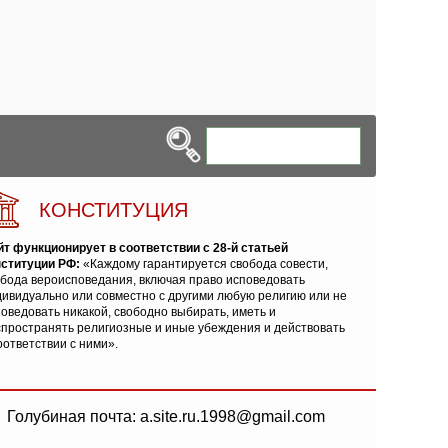
КОНСТИТУЦИЯ
йт функционирует в соответствии с 28-й статьей
нституции РФ:
«Каждому гарантируется свобода совести,
обода вероисповедания, включая право исповедовать
ивидуально или совместно с другими любую религию или не
оведовать никакой, свободно выбирать, иметь и
спространять религиозные и иные убеждения и действовать
оответствии с ними».
Голубиная почта: a.site.ru.1998@gmail.com