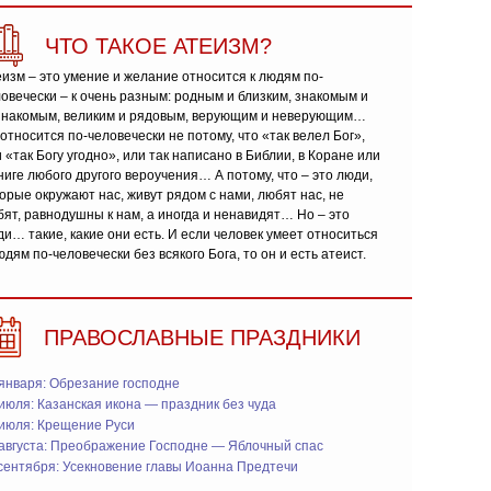
ЧТО ТАКОЕ АТЕИЗМ?
изм – это умение и желание относится к людям по-
овечески – к очень разным: родным и близким, знакомым и
знакомым, великим и рядовым, верующим и неверующим…
относится по-человечески не потому, что «так велел Бог»,
 «так Богу угодно», или так написано в Библии, в Коране или
ниге любого другого вероучения… А потому, что – это люди,
орые окружают нас, живут рядом с нами, любят нас, не
ят, равнодушны к нам, а иногда и ненавидят… Но – это
и… такие, какие они есть. И если человек умеет относиться
юдям по-человечески без всякого Бога, то он и есть атеист.
ПРАВОСЛАВНЫЕ ПРАЗДНИКИ
января: Обрезание господне
июля: Казанская икона — праздник без чуда
 июля: Крещение Руси
 августа: Преображение Господне — Яблочный спас
сентября: Усекновение главы Иоанна Предтечи