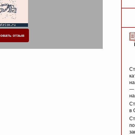
Ст
ка
на
— 
на
Ст
в 
Ст
по
за