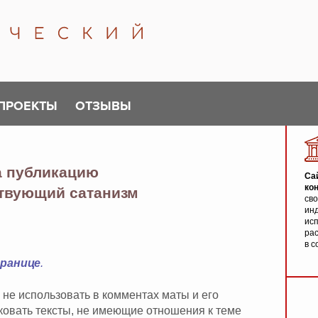
ПРОЕКТЫ
ОТЗЫВЫ
а публикацию
Са
ко
ствующий сатанизм
св
инд
исп
ра
в с
транице
.
 не использовать в комментах маты и его
иковать тексты, не имеющие отношения к теме