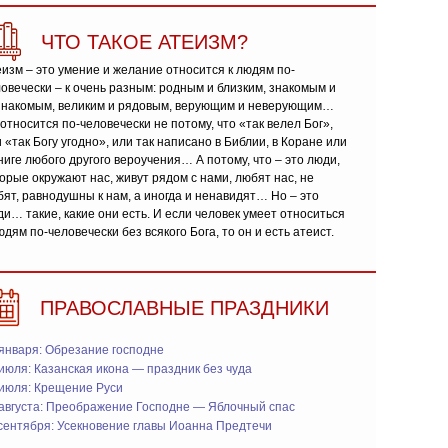
ЧТО ТАКОЕ АТЕИЗМ?
изм – это умение и желание относится к людям по-
овечески – к очень разным: родным и близким, знакомым и
знакомым, великим и рядовым, верующим и неверующим…
относится по-человечески не потому, что «так велел Бог»,
 «так Богу угодно», или так написано в Библии, в Коране или
ниге любого другого вероучения… А потому, что – это люди,
орые окружают нас, живут рядом с нами, любят нас, не
ят, равнодушны к нам, а иногда и ненавидят… Но – это
и… такие, какие они есть. И если человек умеет относиться
юдям по-человечески без всякого Бога, то он и есть атеист.
ПРАВОСЛАВНЫЕ ПРАЗДНИКИ
января: Обрезание господне
июля: Казанская икона — праздник без чуда
 июля: Крещение Руси
 августа: Преображение Господне — Яблочный спас
сентября: Усекновение главы Иоанна Предтечи