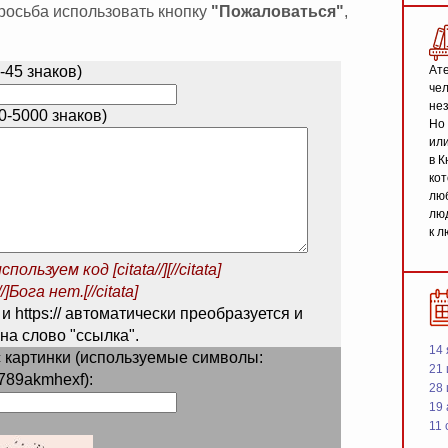
 просьба использовать кнопку
"Пожаловаться"
,
-45 знаков)
Ате
чел
не
-5000 знаков)
Но 
или
в К
кот
люб
люд
к л
спользуем код
[citata//][//citata]
/]Бога нет.[//citata]
 и https:// автоматически преобразуется и
на слово "ссылка".
14 
 картинки (используемые символы:
21 
789akmhexf):
28
19
11 