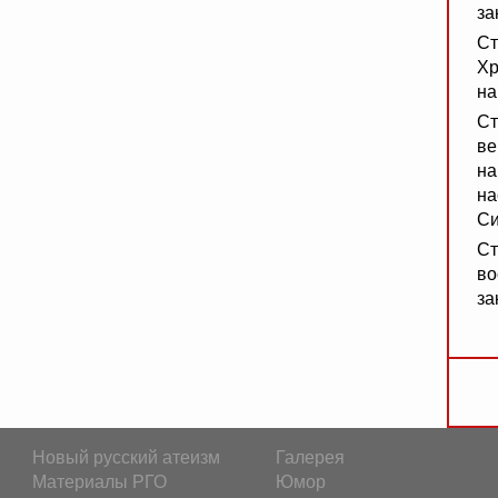
за
Ст
Хр
на
Ст
ве
на
на
Си
Ст
во
за
Новый русский атеизм
Галерея
Материалы РГО
Юмор