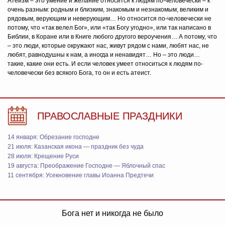
Атеизм – это умение и желание относится к людям по-человечески – к
очень разным: родным и близким, знакомым и незнакомым, великим и
рядовым, верующим и неверующим… Но относится по-человечески не
потому, что «так велел Бог», или «так Богу угодно», или так написано в
Библии, в Коране или в Книге любого другого вероучения… А потому, что
– это люди, которые окружают нас, живут рядом с нами, любят нас, не
любят, равнодушны к нам, а иногда и ненавидят… Но – это люди…
такие, какие они есть. И если человек умеет относиться к людям по-
человечески без всякого Бога, то он и есть атеист.
ПРАВОСЛАВНЫЕ ПРАЗДНИКИ
14 января: Обрезание господне
21 июля: Казанская икона — праздник без чуда
28 июля: Крещение Руси
19 августа: Преображение Господне — Яблочный спас
11 сентября: Усекновение главы Иоанна Предтечи
Бога нет и никогда не было