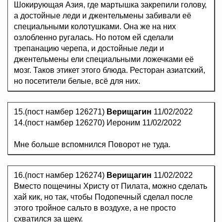
Шокирующая Азия, где мартышка закрепили голову,
а достойные леди и джентельмены забивали её
специальными колотушками. Она же на них
озлобленно ругалась. Но потом ей сделали
трепанацию черепа, и достойные леди и
джентельмены ели специальными ложечками её
мозг. Таков этикет этого блюда. Ресторан азиатский,
но посетители белые, всё для них.
15.(пост намбер 126271)
Верищагин
11/02/2022
14.(пост намбер 126270) Иероним 11/02/2022
Мне больше вспомнился Поворот не туда.
16.(пост намбер 126274)
Верищагин
11/02/2022
Вместо пощечины Христу от Пилата, можно сделать
хай кик, но так, чтобы Подопечный сделал после
этого тройное сальто в воздухе, а не просто
схватился за щеку.