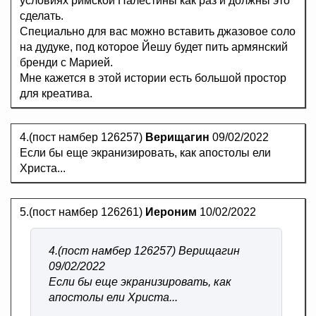
условиях римской Палестины как раз и должны это
сделать.
Специально для вас можно вставить джазовое соло
на дудуке, под которое Йешу будет пить армянский
бренди с Марией.
Мне кажется в этой истории есть большой простор
для креатива.
4.(пост намбер 126257)
Верищагин
09/02/2022
Если бы еще экранизировать, как апостолы ели
Христа...
5.(пост намбер 126261)
Иероним
10/02/2022
4.(пост намбер 126257) Верищагин
09/02/2022
Если бы еще экранизировать, как
апостолы ели Христа...