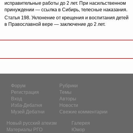
исправительные работы до 2 лет. При насильственном
принуждении — ссылка в Сибирь, телесные наказания.
Статья 198. Уклонение от крещения и воспитания детей
в Православной вере — заключение до 2 лет.
Форум
Рубрики
Регистрация
Темы
Вход
Авторы
Изба-Дебатня
Новости
Музей Дебатни
Свежие комментарии
Новый русский атеизм
Галерея
Материалы РГО
Юмор