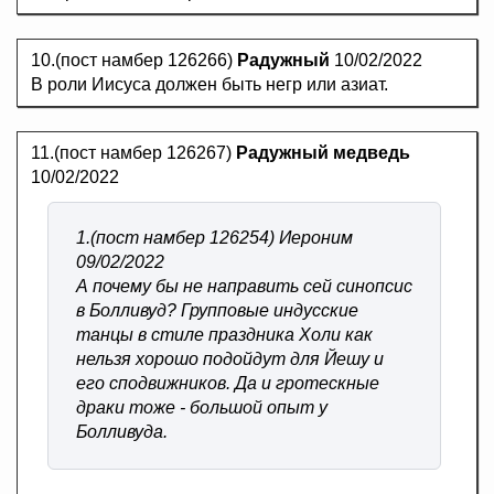
10.(пост намбер 126266)
Радужный
10/02/2022
В роли Иисуса должен быть негр или азиат.
11.(пост намбер 126267)
Радужный медведь
10/02/2022
1.(пост намбер 126254) Иероним
09/02/2022
А почему бы не направить сей синопсис
в Болливуд? Групповые индусские
танцы в стиле праздника Холи как
нельзя хорошо подойдут для Йешу и
его сподвижников. Да и гротескные
драки тоже - большой опыт у
Болливуда.