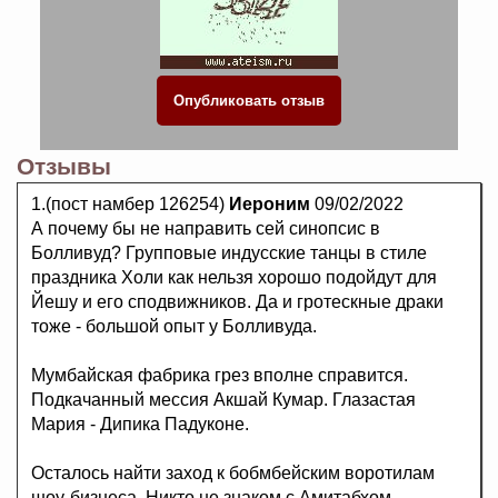
Отзывы
1.(пост намбер 126254)
Иероним
09/02/2022
А почему бы не направить сей синопсис в
Болливуд? Групповые индусские танцы в стиле
праздника Холи как нельзя хорошо подойдут для
Йешу и его сподвижников. Да и гротескные драки
тоже - большой опыт у Болливуда.
Мумбайская фабрика грез вполне справится.
Подкачанный мессия Акшай Кумар. Глазастая
Мария - Дипика Падуконе.
Осталось найти заход к бобмбейским воротилам
шоу-бизнеса. Никто не знаком с Амитабхом