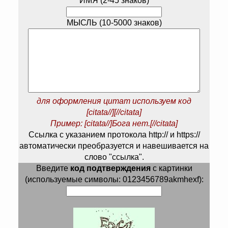
ИМЯ (2-45 знаков)
МЫСЛЬ (10-5000 знаков)
для оформления цитат используем код
[citata//][//citata]
Пример: [citata//]Бога нет.[//citata]
Ссылка с указанием протокола http:// и https://
автоматически преобразуется и навешивается на
слово "ссылка".
Введите
код подтверждения
с картинки
(используемые символы: 0123456789akmhexf):