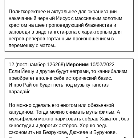
Политкоректнее и актуальнее для экранизации
накачанный черный Иисус с массивным золотым
крестом на шее проповедующий блаженства и
заповеди в виде гангста-рэпа с характерным для
негров-реперов гортанным произношением в
перемешку с матом...
12.(пост намбер 126268)
Иероним
10/02/2022
Если Йешу и другие будут неграми, то каннибализм
преобретет вполне себе исторический базис.
И про Рай он будет петь под музыку ганстаз
парадайс.
Но можно сделать его енотом или обезьянкой
капуцином. Тогда можно снимать мультфильм. А
мультфильм можно нарисовать собрав Хакатон, без
киностудии и дорогих актёров. Хоршо ведь
сэкономить на Безрукове, Дюжеве и Бурунове.