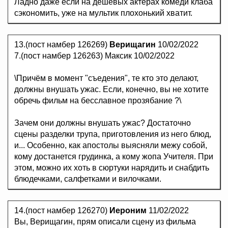
Ладно даже если на дешёвых актёрах комеди клаба
сэкономить, уже на мультик плохонький хватит.
13.(пост намбер 126269)
Верищагин
10/02/2022
7.(пост намбер 126263) Максик 10/02/2022
\Причём в момент "съедения", те кто это делают,
должны внушать ужас. Если, конечно, вы не хотите
обречь фильм на бесславное прозябание ?\
Зачем они должны внушать ужас? Достаточно
сцены разделки трупа, приготовления из него блюд,
и... Особенно, как апостолы выясняли межу собой,
кому достанется грудинка, а кому жопа Учителя. При
этом, можно их хоть в сюртуки нарядить и снабдить
блюдечками, салфетками и вилочками.
14.(пост намбер 126270)
Иероним
11/02/2022
Вы, Верищагин, прям описали сцену из фильма