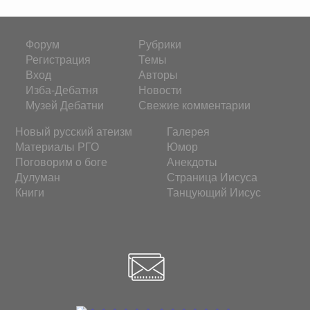
Форум
Рубрики
Регистрация
Темы
Вход
Авторы
Изба-Дебатня
Новости
Музей Дебатни
Свежие комментарии
Новый русский атеизм
Галерея
Материалы РГО
Юмор
Поговорим о боге
Анекдоты
Дулуман
Страница Иисуса
Книги
Танцующий Иисус