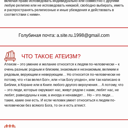
включая право исповедовать индивидуально или совместно с другими
любую религию или не исповедовать никакой, свободно выбирать, иметь
и распространять религиозные и иные убеждения и действовать в
соответствии с ними».
Голубиная почта: a.site.ru.1998@gmail.com
ЧТО ТАКОЕ АТЕИЗМ?
Атеизм – это умение и желание относится к людям по-человечески – к
очень разным: родным и близким, знакомым и незнакомым, великим и
рядовым, верующим и неверующим… Но относится по-человечески не
потому, что «так велел Бог», или «так Богу угодно», или так написано в
Библии, в Коране или в Книге любого другого вероучения… А потому, что
– это люди, которые окружают нас, живут рядом с нами, любят нас, не
любят, равнодушны к нам, а иногда и ненавидят… Но – это люди…
такие, какие они есть. И если человек умеет относиться к людям по-
человечески без всякого Бога, то он и есть атеист.