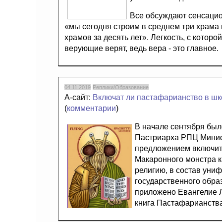
Все обсуждают сенсацио
«мы сегодня строим в среднем три храма в
храмов за десять лет». Легкость, с котор
верующие верят, ведь вера - это главное.
04.11.2019
Реплики/Образование
А-сайт:
Включат ли пастафарианство в ш
(
комментарии
)
В начале сентября бы
Пастриарха РПЦ Минис
предложением включит
Макаронного монстра к
религию, в состав уни
государственного обра
приложено Евангелие 
книга Пастафарианства