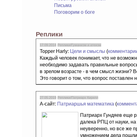
Письма
Поговорим о боге
Реплики
17.09.2014
Реплики/Гуманизм и атеизм
Topper Harly:
Цели и смыслы
(
комментари
Каждый человек понимает, что не возможн
необходимо задавать правильные вопросы
в зрелом возрасте - в чем смысл жизни? Ве
Это говорит о том, что вопрос поставлен н
27.05.2019
Реплики/Патриарх Кирилл
А-сайт:
Патриаршья математика
(
коммент
Патриарх Гундяев еще р
далека РПЦ от науки, на
неуверенно, но все же п
умножением дела пошли