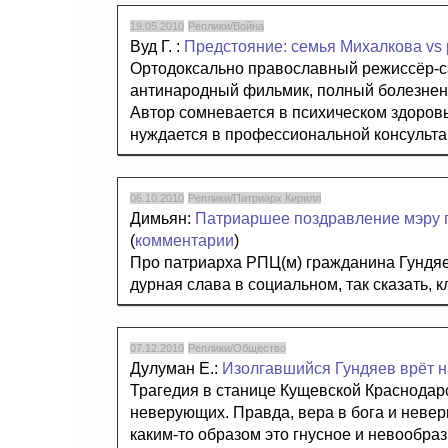
19.05.2010
Реплики/Война
Вуд Г. :
Предстояние: семья Михалкова vs 
Ортодоксально православный режиссёр-с
антинародный фильмик, полный болезненно
Автор сомневается в психическом здоровь
нуждается в профессиональной консульта
06.10.2010
Реплики/Патриарх Кирилл
Димьян:
Патриаршее поздравление мэру г
(
комментарии
)
Про патриарха РПЦ(м) гражданина Гундяе
дурная слава в социальном, так сказать, 
07.12.2010
Реплики/Общество
Дулуман Е.:
Изолгавшийся Гундяев врёт 
Трагедия в станице Кущевской Краснодарс
неверующих. Правда, вера в бога и невери
каким-то образом это гнусное и невообр