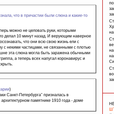
по
за
за
знала, что в причастии были слюна и какие-то
Ст
Хр
теперь можно не целовать руки, которыми
на
то делал 10 минут назад. И верующим наверное
Ст
осознавать, что они всю свою жизнь ели с
ве
у с некими частицами, не связанными с плотью
на
ьшне эта слюна могла быть заражена обычными
на
гриппа, а теперь всех напугал коронавирус и
Си
скрыть.
Ст
во
за
тарии
)
ки Санкт-Петербурга" призналась в
архитектурном памятнике 1910 года - доме
Н
Ш