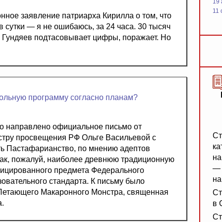
19
11 
нное заявление патриарха Кирилла о том, что
 сутки — я не ошибаюсь, за 24 часа. 30 тысяч
ой Гундяев подтасовывает цифры, поражает. Но
кольную программу согласно планам?
ло направлено официальное письмо от
Ст
тру просвещения РФ Ольге Васильевой с
ка
ь Пастафарианство, по мнению адептов
на
ак, пожалуй, наиболее древнюю традиционную
— 
фицированного предмета Федерального
на
зовательного стандарта. К письму было
Летающего Макаронного Монстра, священная
Ст
.
в 
Ст