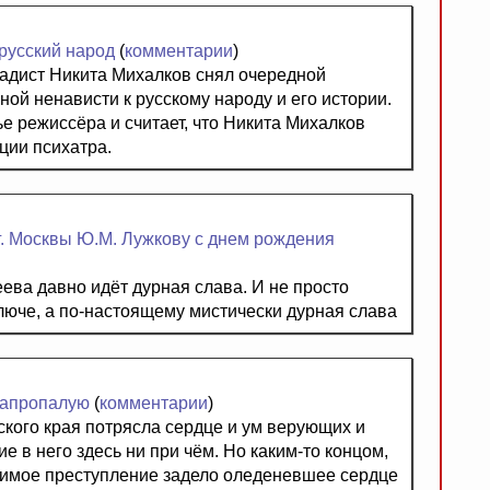
русский народ
(
комментарии
)
адист Никита Михалков снял очередной
й ненависти к русскому народу и его истории.
е режиссёра и считает, что Никита Михалков
ции психатра.
. Москвы Ю.М. Лужкову с днем рождения
ева давно идёт дурная слава. И не просто
ключе, а по-настоящему мистически дурная слава
напропалую
(
комментарии
)
кого края потрясла сердце и ум верующих и
е в него здесь ни при чём. Но каким-то концом,
азимое преступление задело оледеневшее сердце