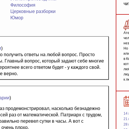
чи
Философия
Церковные разборки
Юмор
Ате
чел
не
и
)
Но 
или
о получить ответы на любой вопрос. Просто
в К
. Главный вопрос, который задают себе многие
кот
роятнее всего ответом будет - у каждого свой.
люб
е верно.
люд
к л
арии
)
аз продемонстрировал, насколько безнадежно
14 
 сей раз от математической. Патриарх с трудом,
21 
равильно перевел сутки в часы. А вот с
28
 очень плохо.