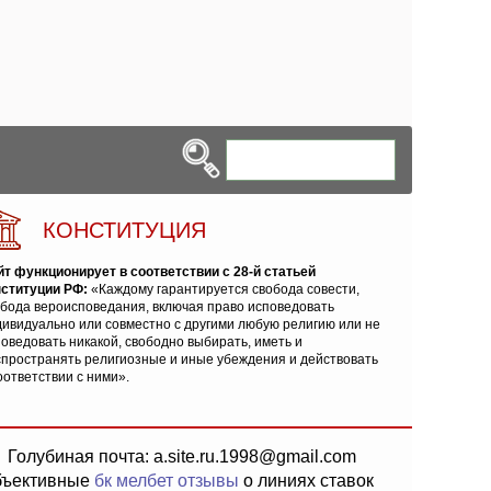
КОНСТИТУЦИЯ
йт функционирует в соответствии с 28-й статьей
нституции РФ:
«Каждому гарантируется свобода совести,
обода вероисповедания, включая право исповедовать
ивидуально или совместно с другими любую религию или не
оведовать никакой, свободно выбирать, иметь и
спространять религиозные и иные убеждения и действовать
оответствии с ними».
Голубиная почта: a.site.ru.1998@gmail.com
бъективные
бк мелбет отзывы
о линиях ставок