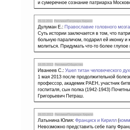
и сумеречное сознание патриарха Московс
25.11.2011
Реплики/Патриарх Кирилл
Дулуман Е.:
Православие головного мозга
Суть истории заключается в том, что патр
больную параличом, подарил ей иконку и к
молиться. Придумать что-то более глупое
16.05.2013
Реплики/Общество
Иванеев С.:
Ушел титан человеческого ду
1 мая 2013 после продолжительной болезн
профессор, академик РАЕН, участник битв
госпиталя, сын полка (1942-1943) Почет
Григорьевич Петраш.
26.03.2013
Реплики/Патриарх Кирилл
Латынина Юлия:
Франциск и Кирилл
(
комм
Невозможно представить себе папу Франци