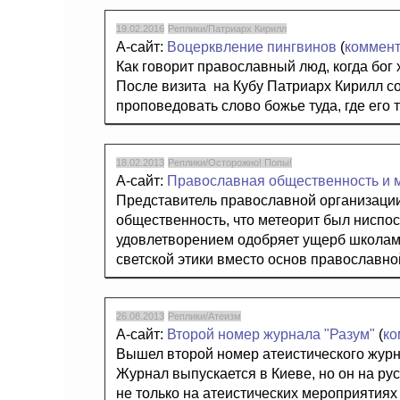
19.02.2016
Реплики/Патриарх Кирилл
А-сайт:
Воцерквление пингвинов
(
коммен
Как говорит православный люд, когда бог х
После визита на Кубу Патриарх Кирилл с
проповедовать слово божье туда, где его т
18.02.2013
Реплики/Осторожно! Попы!
А-сайт:
Православная общественность и 
Представитель православной организаци
общественность, что метеорит был ниспос
удовлетворением одобряет ущерб школам 
светской этики вместо основ православно
26.08.2013
Реплики/Атеизм
А-сайт:
Второй номер журнала "Разум"
(
ко
Вышел второй номер атеистического журн
Журнал выпускается в Киеве, но он на ру
не только на атеистических мероприятиях 