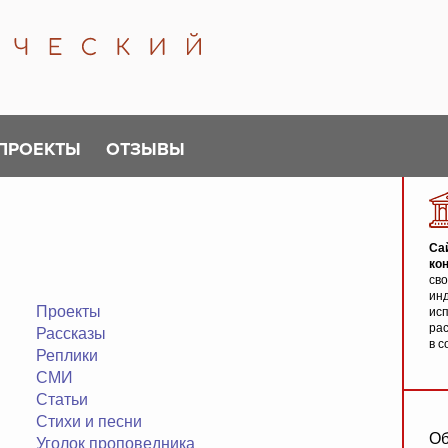
ПРОЕКТЫ
ОТЗЫВЫ
Са
ко
св
инд
Проекты
исп
ра
Рассказы
в с
Реплики
СМИ
Статьи
Стихи и песни
О
Уголок проповедника