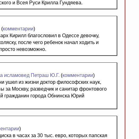
кого и Всея Руси Крилла Гундяева.
(
комментарии
)
иарх Кирилл благословил в Одессе девочку,
оляску, после чего ребенок начал ходить и
 просто невозможно.
ха исламовед Петраш Ю.Г.
(
комментарии
)
и ушел из жизни доктор философских наук,
ы за Москву, разведчик и санитар фронтового
ный гражданин города Обнинска Юрий
ентарии
)
ска в часах за 30 тыс. евро, которых папская