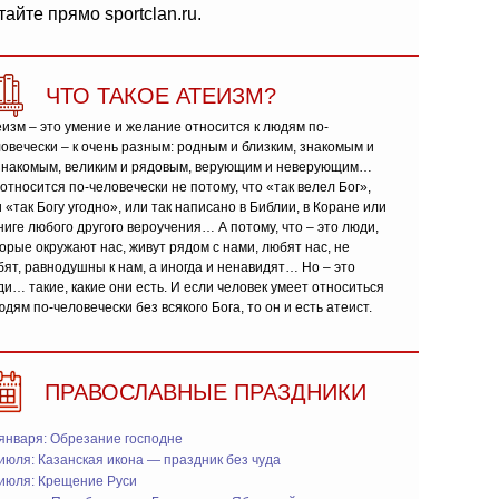
тайте прямо sportclan.ru.
ЧТО ТАКОЕ АТЕИЗМ?
изм – это умение и желание относится к людям по-
овечески – к очень разным: родным и близким, знакомым и
знакомым, великим и рядовым, верующим и неверующим…
относится по-человечески не потому, что «так велел Бог»,
 «так Богу угодно», или так написано в Библии, в Коране или
ниге любого другого вероучения… А потому, что – это люди,
орые окружают нас, живут рядом с нами, любят нас, не
ят, равнодушны к нам, а иногда и ненавидят… Но – это
и… такие, какие они есть. И если человек умеет относиться
юдям по-человечески без всякого Бога, то он и есть атеист.
ПРАВОСЛАВНЫЕ ПРАЗДНИКИ
января: Обрезание господне
июля: Казанская икона — праздник без чуда
 июля: Крещение Руси