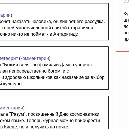
Зи
Ку
тарии
)
шт
очет наказать человека, он лишает его рассудка.
яс
о своей многочисленной свитой отправился
ан
очно никто не поймет - в Антарктиду.
пр
метеорит
(
комментарии
)
и "Божия воля" по фамилии Дамер уверяет
лан непосредственно богом, и с
и здоровью школьников как наказание за выбор
й культуры.
мментарии
)
ала "Разум", посвященный Дню космонавтики.
сском языке. Теперь журнал можно приобрести
в Киеве, но и получить по почте.