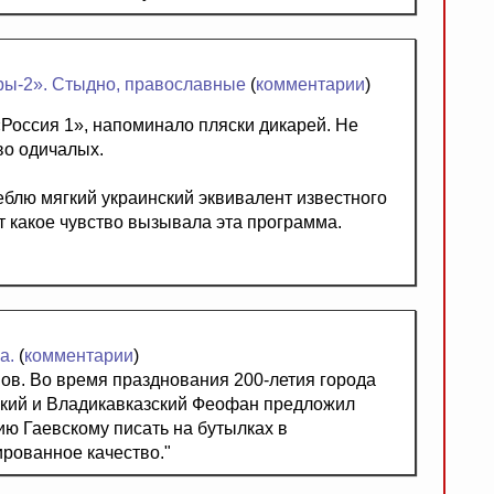
ры-2». Стыдно, православные
(
комментарии
)
«Россия 1», напоминало пляски дикарей. Не
во одичалых.
еблю мягкий украинский эквивалент известного
от какое чувство вызывала эта программа.
а.
(
комментарии
)
ов. Во время празднования 200-летия города
кий и Владикавказский Феофан предложил
ию Гаевскому писать на бутылках в
ированное качество."