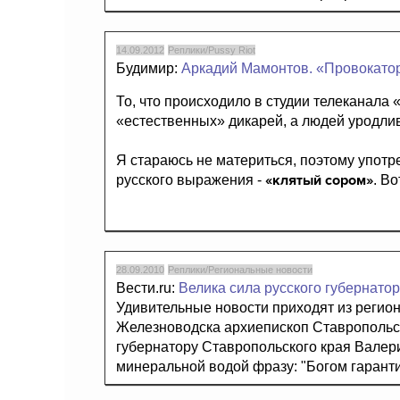
14.09.2012
Реплики/Pussy Riot
Будимир:
Аркадий Мамонтов. «Провокато
То, что происходило в студии телеканала 
«естественных» дикарей, а людей уродли
Я стараюсь не материться, поэтому употр
«клятый сором»
русского выражения -
. В
28.09.2010
Реплики/Региональные новости
Вести.ru:
Велика сила русского губернатор
Удивительные новости приходят из регион
Железноводска архиепископ Ставропольс
губернатору Ставропольского края Валер
минеральной водой фразу: "Богом гарант