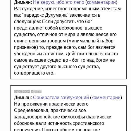
Димьян:
Не верую, ибо это лепо
(
комментарии
)
Рассуждение, известное современным атеистам
как "парадокс Дулумана" заключается в
следующем: Если допустить что бог
представляет собой верховное, высшее
существо, отличное от мира и являющееся его
единственным творцом (минимальный набор
признаков) то, прежде всего, сам бог является
убеждённым атеистом. Действительно если это
самое высшее существо - бог, то над богом не
существует другого высшего существа,
сотворившего его.
07.06.2002
Статьи
Димьян:
Собиратели заблуждений
(
комментарии
)
На протяжении практически всего
Средневековья, практически все
западноевропейские философы фактически
обосновывали истинность христианского
вероучения. При всеобщем господстве