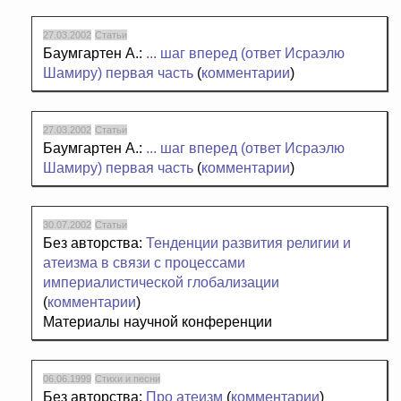
27.03.2002
Статьи
Баумгартен А.:
... шаг вперед (ответ Исраэлю
Шамиру) первая часть
(
комментарии
)
27.03.2002
Статьи
Баумгартен А.:
... шаг вперед (ответ Исраэлю
Шамиру) первая часть
(
комментарии
)
30.07.2002
Статьи
Без авторства:
Тенденции развития религии и
атеизма в связи с процессами
империалистической глобализации
(
комментарии
)
Материалы научной конференции
06.06.1999
Стихи и песни
Без авторства:
Про атеизм
(
комментарии
)