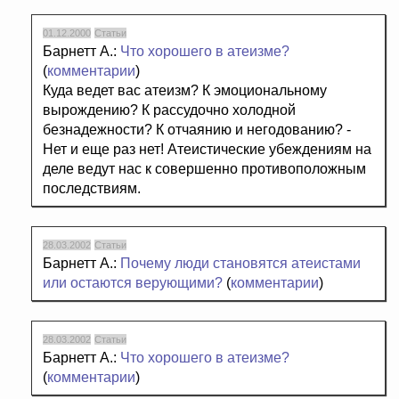
01.12.2000
Статьи
Барнетт А.:
Что хорошего в атеизме?
(
комментарии
)
Куда ведет вас атеизм? К эмоциональному
вырождению? К рассудочно холодной
безнадежности? К отчаянию и негодованию? -
Нет и еще раз нет! Атеистические убеждениям на
деле ведут нас к совершенно противоположным
последствиям.
28.03.2002
Статьи
Барнетт А.:
Почему люди становятся атеистами
или остаются верующими?
(
комментарии
)
28.03.2002
Статьи
Барнетт А.:
Что хорошего в атеизме?
(
комментарии
)