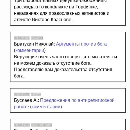
Три очаровательных девушки-безбожницы
рассуждают о конфликте на Торфянке,
наказаниях для православных активистов и
атеисте Викторе Краснове.
07.06.2017
Бога нет
Братукин Николай:
Аргументы против бога
(
комментарии
)
Верующие очень часто говорят, что мы атеисты
не можем доказать отсутствие бога.
Представляю вам доказательства отсутствия
бога.
30.12.2002
Статьи
Буслаев А.:
Предложения по антирелигиозной
работе
(
комментарии
)
06.06.1999
Стихи и песни