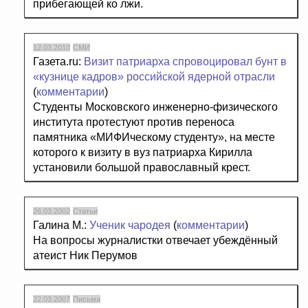
прибегающей ко лжи.
12.03.2010
СМИ
Газета.ru:
Визит патриарха спровоцировал бунт в
«кузнице кадров» российской ядерной отрасли
(
комментарии
)
Студенты Московского инженерно-физического
института протестуют против переноса
памятника «МИФИческому студенту», на месте
которого к визиту в вуз патриарха Кирилла
установили большой православный крест.
26.03.2002
Статьи
Галина М.:
Ученик чародея
(
комментарии
)
На вопросы журналистки отвечает убеждённый
атеист Ник Перумов
22.03.2007
Письма