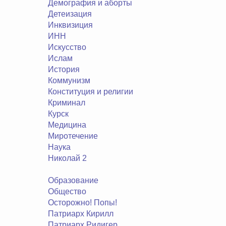
Демография и аборты
Детеизация
Инквизиция
ИНН
Искусство
Ислам
История
Коммунизм
Конституция и религии
Криминал
Курск
Медицина
Миротечение
Наука
Николай 2
Образование
Общество
Осторожно! Попы!
Патриарх Кирилл
Патриарх Ридигер