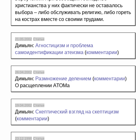
христианства у них фактически не оставалось
выбора – либо обслуживать религию, либо гореть
на кострах вместе со своими трудами.
21.05.2002
Статьи
Димьян:
Агностицизм и проблема
самоидентификации атеизма
(
комментарии
)
26.04.2002
Статьи
Димьян:
Размножение делением
(
комментарии
)
О расщеплении АТОМа
19.04.2002
Статьи
Димьян:
Скептический взгляд на скептицизм
(
комментарии
)
23.12.1998
Статьи