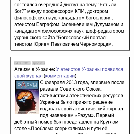
состоялся очередной диспут на тему "Есть ли
бог?" между профессором КПИ, доктором
философских наук, кандидатом богословия,
атеистом Евграфом Каленьевичем Дулуманом и
кандидатом философских наук, шеф-редактором
украинского сайта "Богословский портал",
теистом Юрием Павловичем Черноморцем.
04.03.2013
Проекты
Атеизм в Украине:
У атеистов Украины появился
свой журнал
(
комментарии
)
С февраля 2013 года, впервые после
развала Советского Союза,
активистами атеистических ресурсов
Украины было принято решение
издавать свой атеистический журнал
под названием «Разум». Первый
дебютный номер был представлен на Круглом
столе «Проблема клерикализма и пути её