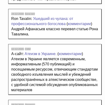
24.12.2008
Бога нет
Ron Tavalin:
Ушедший из чулана: от
профессионального богослова
(
комментарии
)
Андрей Афанасьев классно перевел статью Рона
Тавалина.
02.12.2005
СМИ
А-сайт:
Атеизм в Украине.
(
комментарии
)
Атеизм в Украине является современным,
информативным (570 публикаций) и
посещаемым ресурсом, отвечающим стандартам
свободного изъявления мыслей и убеждений
распространённых в атеистическом сообществе,
с удобной системой обсуждения опубликованных
материалов
08.04.2015
Проекты