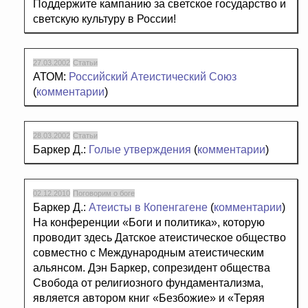
Поддержите кампанию за светское государство и
светскую культуру в России!
27.03.2002
Статьи
АТОМ:
Российский Атеистический Союз
(
комментарии
)
28.03.2002
Статьи
Баркер Д.:
Голые утверждения
(
комментарии
)
02.12.2010
Поговорим о боге
Баркер Д.:
Атеисты в Копенгагене
(
комментарии
)
На конференции «Боги и политика», которую
проводит здесь Датское атеистическое общество
совместно с Международным атеистическим
альянсом. Дэн Баркер, сопрезидент общества
Свобода от религиозного фундаментализма,
является автором книг «Безбожие» и «Теряя