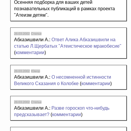
Осенняя подборка для ваших детей
познавательных публикаций в рамках проекта
"Атеизм детям".
26.03.2002
Статьи
Абхазишвили А.:
Ответ Алика Абхазишвили на
статью Л.Щербатых "Атеистическое мракобесие"
(
комментарии
)
26.03.2002
Юмор
Абхазишвили А.:
О несомненной истинности
Великого Сказания о Колобке
(
комментарии
)
26.03.2002
Статьи
Абхазишвили А.:
Разве гороскоп что-нибудь
предсказывает?
(
комментарии
)