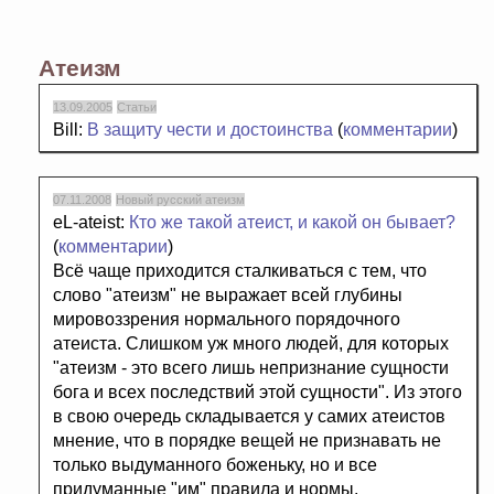
Атеизм
13.09.2005
Статьи
Bill:
В защиту чести и достоинства
(
комментарии
)
07.11.2008
Новый русский атеизм
eL-ateist:
Кто же такой атеист, и какой он бывает?
(
комментарии
)
Всё чаще приходится сталкиваться с тем, что
слово "атеизм" не выражает всей глубины
мировоззрения нормального порядочного
атеиста. Слишком уж много людей, для которых
"атеизм - это всего лишь непризнание сущности
бога и всех последствий этой сущности". Из этого
в свою очередь складывается у самих атеистов
мнение, что в порядке вещей не признавать не
только выдуманного боженьку, но и все
придуманные "им" правила и нормы.