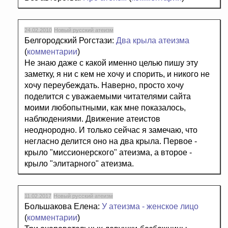
24.02.2010
Новый русский атеизм
Белгородский Рогстази:
Два крыла атеизма
(
комментарии
)
Не знаю даже с какой именно целью пишу эту
заметку, я ни с кем не хочу и спорить, и никого не
хочу переубеждать. Наверно, просто хочу
поделится с уважаемыми читателями сайта
моими любопытными, как мне показалось,
наблюдениями. Движение атеистов
неоднородно. И только сейчас я замечаю, что
негласно делится оно на два крыла. Первое -
крыло "миссионерского" атеизма, а второе -
крыло "элитарного" атеизма.
11.02.2017
Новый русский атеизм
Большакова Елена:
У атеизма - женское лицо
(
комментарии
)