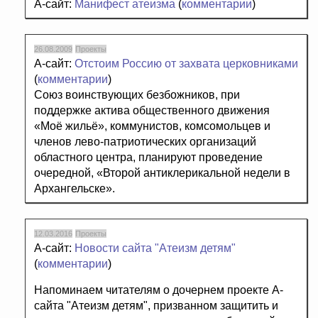
А-сайт:
Манифест атеизма
(
комментарии
)
26.08.2009
Проекты
А-сайт:
Отстоим Россию от захвата церковниками
(
комментарии
)
Союз воинствующих безбожников, при
поддержке актива общественного движения
«Моё жильё», коммунистов, комсомольцев и
членов лево-патриотических организаций
областного центра, планируют проведение
очередной, «Второй антиклерикальной недели в
Архангельске».
12.03.2016
Проекты
А-сайт:
Новости сайта "Атеизм детям"
(
комментарии
)
Напоминаем читателям о дочернем проекте А-
сайта "Атеизм детям", призванном защитить и