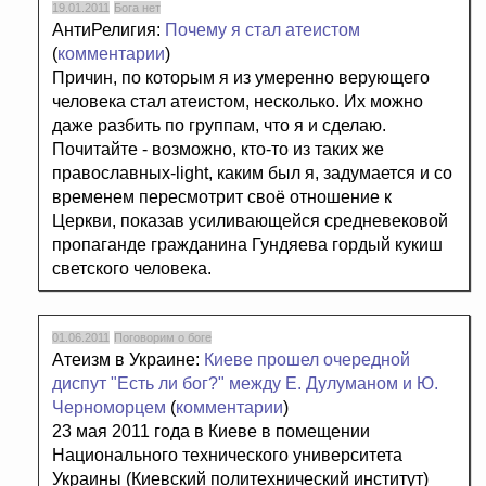
19.01.2011
Бога нет
АнтиРелигия:
Почему я стал атеистом
(
комментарии
)
Причин, по которым я из умеренно верующего
человека стал атеистом, несколько. Их можно
даже разбить по группам, что я и сделаю.
Почитайте - возможно, кто-то из таких же
православных-light, каким был я, задумается и со
временем пересмотрит своё отношение к
Церкви, показав усиливающейся средневековой
пропаганде гражданина Гундяева гордый кукиш
светского человека.
01.06.2011
Поговорим о боге
Атеизм в Украине:
Киеве прошел очередной
диспут "Есть ли бог?" между Е. Дулуманом и Ю.
Черноморцем
(
комментарии
)
23 мая 2011 года в Киеве в помещении
Национального технического университета
Украины (Киевский политехнический институт)