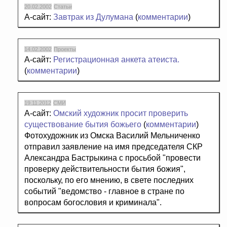
20.02.2002
Статьи
А-сайт:
Завтрак из Дулумана
(
комментарии
)
14.02.2002
Проекты
А-сайт:
Регистрационная анкета атеиста.
(
комментарии
)
19.11.2012
СМИ
А-сайт:
Омский художник просит проверить
существование бытия божьего
(
комментарии
)
Фотохудожник из Омска Василий Мельниченко
отправил заявление на имя председателя СКР
Александра Бастрыкина с просьбой "провести
проверку действительности бытия божия",
поскольку, по его мнению, в свете последних
событий "ведомство - главное в стране по
вопросам богословия и криминала".