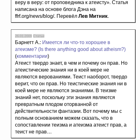
веру в веру: от проповедника к атеисту». Статья
написана на основе блога Дэна на
ffrf.org/news/blog/. Перевёл
Лев Митник
.
26.01.2009
Статьи
Барнетт А.:
Имеется ли что-то хорошее в
атеизме? (Is there anything good about atheism?)
(
комментарии
)
Атеист твердо знает, в чем и почему он прав. Но
атеистические знания ни в коей мере не
являются верованиями. Теист наоборот, твердо
верит, что он прав. Но теистические знания ни в
коей мере не являются знаниями. В теизме
знаний нет, поскольку эти знания являются
превратным плодом оторванной от
действительности фантазии. Вот почему мы с
полным основанием можем сказать, что в
сопоставлении теизма и атеизма атеист прав, а
теист не прав…