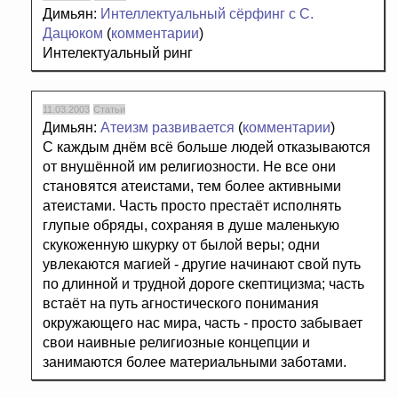
Димьян:
Интеллектуальный сёрфинг с С.
Дацюком
(
комментарии
)
Интелектуальный ринг
11.03.2003
Статьи
Димьян:
Атеизм развивается
(
комментарии
)
С каждым днём всё больше людей отказываются
от внушённой им религиозности. Не все они
становятся атеистами, тем более активными
атеистами. Часть просто престаёт исполнять
глупые обряды, сохраняя в душе маленькую
скукоженную шкурку от былой веры; одни
увлекаются магией - другие начинают свой путь
по длинной и трудной дороге скептицизма; часть
встаёт на путь агностического понимания
окружающего нас мира, часть - просто забывает
свои наивные религиозные концепции и
занимаются более материальными заботами.