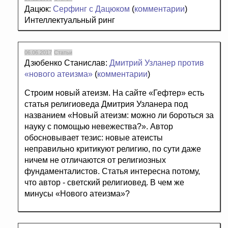
Дацюк:
Серфинг с Дацюком
(
комментарии
)
Интеллектуальный ринг
06.06.2017
Статьи
Дзюбенко Станислав:
Дмитрий Узланер против
«нового атеизма»
(
комментарии
)
Строим новый атеизм. На сайте «Гефтер» есть
статья религиоведа Дмитрия Узланера под
названием «Новый атеизм: можно ли бороться за
науку с помощью невежества?». Автор
обосновывает тезис: новые атеисты
неправильно критикуют религию, по сути даже
ничем не отличаются от религиозных
фундаменталистов. Статья интересна потому,
что автор - светский религиовед. В чем же
минусы «Нового атеизма»?