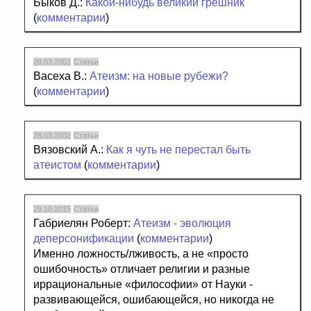
Быков Д.:
Какой-нибудь великий грешник
(
комментарии
)
28.03.2002
Статьи
Васеха В.:
Атеизм: на новые рубежи?
(
комментарии
)
28.03.2002
Статьи
Вязовский А.:
Как я чуть не перестал быть
атеистом
(
комментарии
)
29.10.2015
Статьи
Габриелян Роберт:
Атеизм - эволюция
деперсонификации
(
комментарии
)
Именно ложность/лживость, а не «просто
ошибочность» отличает религии и разные
иррациональные «философии» от Науки -
развивающейся, ошибающейся, но никогда не