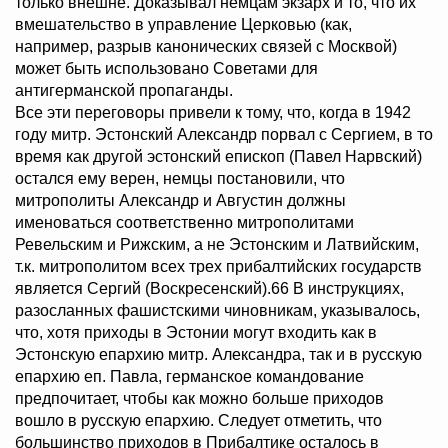
только внешне. Доказывал немцам экзарх и то, что их
вмешательство в управление Церковью (как,
например, разрыв канонических связей с Москвой)
может быть использовано Советами для
антигерманской пропаганды.
Все эти переговоры привели к тому, что, когда в 1942
году митр. Эстонский Александр порвал с Сергием, в то
время как другой эстонский епископ (Павел Нарвский)
остался ему верен, немцы постановили, что
митрополиты Александр и Августин должны
именоваться соответственно митрополитами
Ревельским и Рижским, а не Эстонским и Латвийским,
т.к. митрополитом всех трех прибалтийских государств
является Сергий (Воскресенский).66 В инструкциях,
разосланных фашистскими чиновникам, указывалось,
что, хотя приходы в Эстонии могут входить как в
Эстонскую епархию митр. Александра, так и в русскую
епархию еп. Павла, германское командование
предпочитает, чтобы как можно больше приходов
вошло в русскую епархию. Следует отметить, что
большинство приходов в Прибалтике осталось в