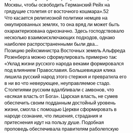
Москвы, чтобы освободить Германский Рейх на
грядущие столетия от восточного кошмара».52
Что касается религиозной политики немцев на
оккупированных землях, то она вряд ли может быть
охарактеризована однозначно. Здесь господствовало
несколько взаимоисключающих подходов, однако
наиболее распространенными были два...
Позицию рейхсминистра Восточных земель Альфреда
Розенберга можно сформулировать примерно так:
«Уклад жизни русского народа веками формировался
под влиянием Православия. Большевицкая клика
лишила русский народ этого стержня и превратила его
в ни во что неверующее, неуправляемое стадо.
Столетиями русским вдалбливали с амвонов, что
«всякая власть от Бога». Царская власть, не сумев
обеспечить своим подданным достойный уровень
жизни, смогла с помощью Церкви сформировать в
народе сознание, что лишения, страдания и
притеснения идут на пользу душе. Подобная
проповедь обеспечивала правителям раболепскую