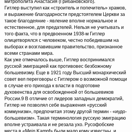
митрополита Анастасия (Грибановского).
Гитлер выступил как «строитель и попечитель» храмов,
и выражение благодарности предстоятелем Церкви за
такое благодеяние - явление вполне нормальное и
естественное, для предателей. Нельзя не учитывать и
того факта, что в предвоенном 1938-м Гитлер
олицетворялся с человеком, честно победившим на
выборах и возглавившим правительство, признанное
всеми странами мира.
Как уже отмечалось выше, Гитлер воспринимался
русской эмиграцией как противовес безбожному
большевизму. Еще в 1921 году Высший монархический
совет вел переговоры с Гитлером о возможной помощи
в случае его прихода к власти в подготовке
духовенства для освобожденной от большевиков
России.9 В отличие от лидеров западных демократий,
Гитлер не позволял себе выражения «русский
коммунизм», предпочитая этому другой термин - «иудо-
большевизм». Такая терминология русскую эмиграцию
вполне устраивала и не резала ухо. Русофобские
места в «Mein Kampf» были мало кому известны, и