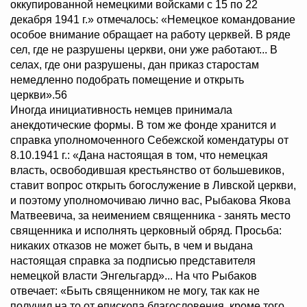
оккупированной немецкими войсками с 15 по 22
декабря 1941 г.» отмечалось: «Немецкое командование
особое внимание обращает на работу церквей. В ряде
сел, где не разрушены церкви, они уже работают... В
селах, где они разрушены, дан приказ старостам
немедленно подобрать помещение и открыть
церкви».56
Иногда инициативность немцев принимала
анекдотические формы. В том же фонде хранится и
справка уполномоченного Себежской комендатуры от
8.10.1941 г.: «Дана настоящая в том, что немецкая
власть, освободившая крестьянство от большевиков,
ставит вопрос открыть богослужение в Ливской церкви,
и поэтому уполномочиваю лично вас, Рыбакова Якова
Матвеевича, за неимением священника - занять место
священника и исполнять церковный обряд. Просьба:
никаких отказов не может быть, в чем и выдана
настоящая справка за подписью представителя
немецкой власти Энгельгард»... На что Рыбаков
отвечает: «Быть священником не могу, так как не
получил на то от епископа благословения, кроме того,