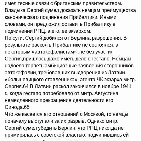
имел тесные связи с британским правительством.
Владыка Сергий сумел доказать немцам преимущества
канонического подчинения Прибалтики. Иными
словами, он предложил оставить Прибалтику в
подчинении РПЦ, а его, ее экзархом.
По сути, Сергий добился от Берлина разрешения. В
результате раскол в Прибалтике не состоялся, а
некоторым «автокефалистам» ,не без участия
Сергия,пришлось даже иметь дело с гестапо. Немцам
надоело терпеть амбициозные заявления сторонников
автокефалии, требовавших выдворения из Латвии
«большевицкого ставленника», агента ЧК экзарха митр.
Сергия.64 В Латвии раскол закончился в ноябре 1941
г., когда гестапо потребовало от митр. Августина
немедленного прекращения деятельности его
Синода.65
Что же касается его отношений с Москвой, то немцы
поначалу выступали за их разрыв. Однако митр.
Сергий сумел убедить Берлин, что РПЦ никогда не
примирялась с советской властью, подчинившись ей