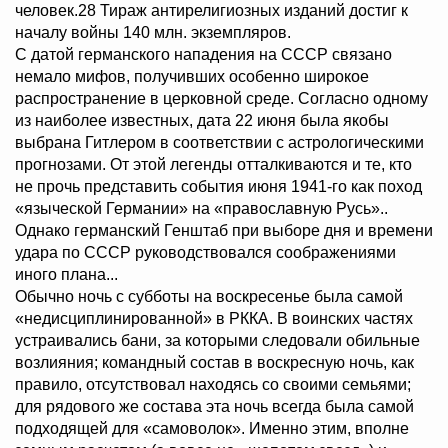
человек.28 Тираж антирелигиозных изданий достиг к
началу войны 140 млн. экземпляров.
С датой германского нападения на СССР связано
немало мифов, получивших особенно широкое
распространение в церковной среде. Согласно одному
из наиболее известных, дата 22 июня была якобы
выбрана Гитлером в соответствии с астрологическими
прогнозами. От этой легенды отталкиваются и те, кто
не прочь представить события июня 1941-го как поход
«языческой Германии» на «православную Русь»..
Однако германский Генштаб при выборе дня и времени
удара по СССР руководствовался соображениями
иного плана...
Обычно ночь с субботы на воскресенье была самой
«недисциплинированной» в РККА. В воинских частях
устраивались бани, за которыми следовали обильные
возлияния; командный состав в воскресную ночь, как
правило, отсутствовал находясь со своими семьями;
для рядового же состава эта ночь всегда была самой
подходящей для «самоволок». Именно этим, вполне