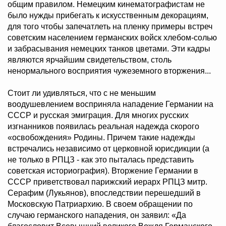
общим правилом. Немецким кинематографистам не
было нужды прибегать к искусственным декорациям,
для того чтобы запечатлеть на пленку примеры встреч
советским населением германских войск хлебом-солью
и забрасывания немецких танков цветами. Эти кадры
являются ярчайшим свидетельством, столь
ненормального восприятия чужеземного вторжения...
Стоит ли удивляться, что с не меньшим
воодушевлением восприняла нападение Германии на
СССР и русская эмиграция. Для многих русских
изгнанников появилась реальная надежда скорого
«освобождения» Родины. Причем такие надежды
встречались независимо от церковной юрисдикции (а
не только в РПЦЗ - как это пыталась представить
советская историография). Вторжение Германии в
СССР приветствовал парижский иерарх РПЦЗ митр.
Серафим (Лукьянов), впоследствии перешедший в
Московскую Патриархию. В своем обращении по
случаю германского нападения, он заявил: «Да