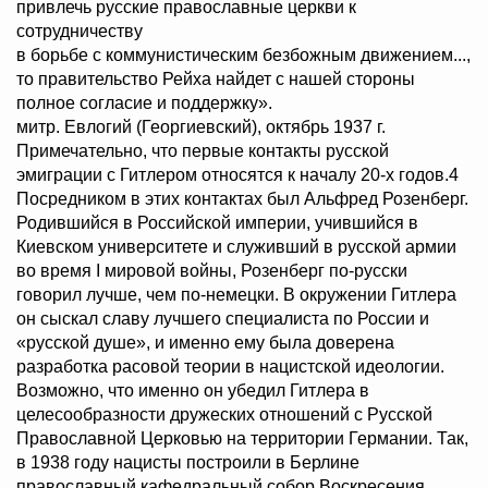
привлечь русские православные церкви к
сотрудничеству
в борьбе с коммунистическим безбожным движением...,
то правительство Рейха найдет с нашей стороны
полное согласие и поддержку».
митр. Евлогий (Георгиевский), октябрь 1937 г.
Примечательно, что первые контакты русской
эмиграции с Гитлером относятся к началу 20-х годов.4
Посредником в этих контактах был Альфред Розенберг.
Родившийся в Российской империи, учившийся в
Киевском университете и служивший в русской армии
во время I мировой войны, Розенберг по-русски
говорил лучше, чем по-немецки. В окружении Гитлера
он сыскал славу лучшего специалиста по России и
«русской душе», и именно ему была доверена
разработка расовой теории в нацистской идеологии.
Возможно, что именно он убедил Гитлера в
целесообразности дружеских отношений с Русской
Православной Церковью на территории Германии. Так,
в 1938 году нацисты построили в Берлине
православный кафедральный собор Воскресения