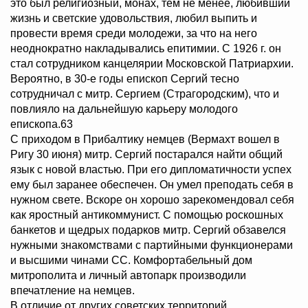
это был религиозный, монах, тем не менее, любивший
жизнь и светские удовольствия, любил выпить и
провести время среди молодежи, за что на него
неоднократно накладывались епитимии. С 1926 г. он
стал сотрудником канцелярии Московской Патриархии.
Вероятно, в 30-е годы епископ Сергий тесно
сотрудничал с митр. Сергием (Страгородским), что и
повлияло на дальнейшую карьеру молодого
епископа.63
С приходом в Прибалтику немцев (Вермахт вошел в
Ригу 30 июня) митр. Сергий постарался найти общий
язык с новой властью. При его дипломатичности успех
ему был заранее обеспечен. Он умел преподать себя в
нужном свете. Вскоре он хорошо зарекомендовал себя
как яростный антикоммунист. С помощью роскошных
банкетов и щедрых подарков митр. Сергий обзавелся
нужными знакомствами с партийными функционерами
и высшими чинами СС. Комфортабельный дом
митрополита и личный автопарк производили
впечатление на немцев.
В отличие от других советских территорий,