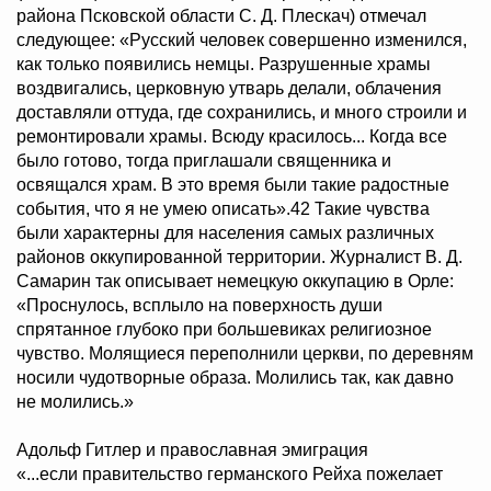
района Псковской области С. Д. Плескач) отмечал
следующее: «Русский человек совершенно изменился,
как только появились немцы. Разрушенные храмы
воздвигались, церковную утварь делали, облачения
доставляли оттуда, где сохранились, и много строили и
ремонтировали храмы. Всюду красилось... Когда все
было готово, тогда приглашали священника и
освящался храм. В это время были такие радостные
события, что я не умею описать».42 Такие чувства
были характерны для населения самых различных
районов оккупированной территории. Журналист В. Д.
Самарин так описывает немецкую оккупацию в Орле:
«Проснулось, всплыло на поверхность души
спрятанное глубоко при большевиках религиозное
чувство. Молящиеся переполнили церкви, по деревням
носили чудотворные образа. Молились так, как давно
не молились.»
Адольф Гитлер и православная эмиграция
«...если правительство германского Рейха пожелает