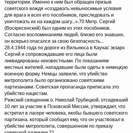
территории. Именно к ним был обращен призыв
советского вождя «создавать невыносимые условия
для врага и всех его пособников, преследовать и
уничтожать их на каждом шагу...».70 Митр. Сергий
(Воскресенский) был одним из этих пособников.
Согласно воспоминаниям людей, близко его знавших,
он всерьез опасался за свою безопасность...
28.4.1944 года по дороге из Вильнюса в Каунас экзарх
Сергий и сопровождавшие его лица были
ликвидированы неизвестными. По показаниям
местных жителей, нападавшие были одеты в немецкую
военную форму. Немцы заявили, что убийство
митрополита было организовано советскими
партизанами. Советская пропаганда приписала это
убийство нацистам.
Рижский священник о. Николай Трубецкой, отсидевший
10 лет за участие в Псковской Миссии, утверждает, что
встретил в лагере человека, якобы бывшего советского
партизана, который сообщил ему, что он участвовал в
убийстве митрополита, совершенном по приказу
советской разведки.71