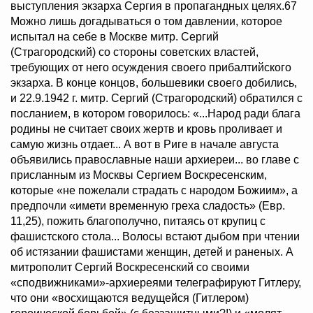
выступления экзарха Сергия в пропагандных целях.67
Можно лишь догадываться о том давлении, которое
испытал на себе в Москве митр. Сергий
(Страгородский) со стороны советских властей,
требующих от него осуждения своего прибалтийского
экзарха. В конце концов, большевики своего добились,
и 22.9.1942 г. митр. Сергий (Страгородский) обратился с
посланием, в котором говорилось: «...Народ ради блага
родины не считает своих жертв и кровь проливает и
самую жизнь отдает... А вот в Риге в начале августа
объявились православные наши архиереи... во главе с
присланным из Москвы Сергием Воскресенским,
которые «не пожелали страдать с народом Божиим», а
предпочли «имети временную греха сладость» (Евр.
11,25), пожить благополучно, питаясь от крупиц с
фашистского стола... Волосы встают дыбом при чтении
об истязании фашистами женщин, детей и раненых. А
митрополит Сергий Воскресенский со своими
«сподвижниками»-архиереями телеграфируют Гитлеру,
что они «восхищаются ведущейся (Гитлером)