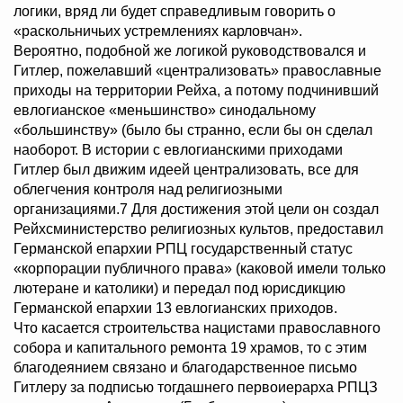
логики, вряд ли будет справедливым говорить о
«раскольничьих устремлениях карловчан».
Вероятно, подобной же логикой руководствовался и
Гитлер, пожелавший «централизовать» православные
приходы на территории Рейха, а потому подчинивший
евлогианское «меньшинство» синодальному
«большинству» (было бы странно, если бы он сделал
наоборот. В истории с евлогианскими приходами
Гитлер был движим идеей централизовать, все для
облегчения контроля над религиозными
организациями.7 Для достижения этой цели он создал
Рейхсминистерство религиозных культов, предоставил
Германской епархии РПЦ государственный статус
«корпорации публичного права» (каковой имели только
лютеране и католики) и передал под юрисдикцию
Германской епархии 13 евлогианских приходов.
Что касается строительства нацистами православного
собора и капитального ремонта 19 храмов, то с этим
благодеянием связано и благодарственное письмо
Гитлеру за подписью тогдашнего первоиерарха РПЦЗ