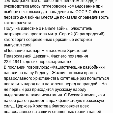
земным расчетом (а вовсе не «шепотом звезд») и
руководствовалось гитлеровское командование при
выборе нескольких дат нападения на СССР. События
первого дня войны блестяще показали справедливость
такого расчета.
Получив известие о начале войны, блюститель
патриаршего престола митр. Сергий (Страгородский)
как говорят современные церковные историки
выпустил своё
«Послание пастырям и пасомым Христовой
Православной Церкви». Факт его появления
22.6.1941 г. до сих пор оспаривается
В послании говорилось: «Фашиствующие разбойники
напали на нашу Родину... Жалкие потомки врагов
православного христианства хотят еще раз попытаться
поставить народ наш на колени перед неправдой... Но
не первый раз приходится русскому народу
выдерживать такие испытания. С Божией помощью и
на сей раз он развеет в прах фашистскую вражескую
силу... Церковь Христова благословляет всех
православных на защиту священных границ нашей