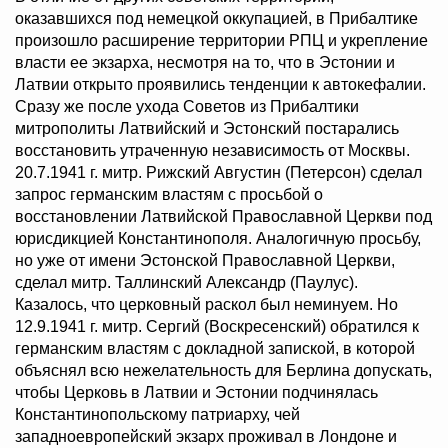
оказавшихся под немецкой оккупацией, в Прибалтике
произошло расширение территории РПЦ и укрепление
власти ее экзарха, несмотря на то, что в Эстонии и
Латвии открыто проявились тенденции к автокефалии.
Сразу же после ухода Советов из Прибалтики
митрополиты Латвийский и Эстонский постарались
восстановить утраченную независимость от Москвы.
20.7.1941 г. митр. Рижский Августин (Петерсон) сделал
запрос германским властям с просьбой о
восстановлении Латвийской Православной Церкви под
юрисдикцией Константинополя. Аналогичную просьбу,
но уже от имени Эстонской Православной Церкви,
сделал митр. Таллинский Александр (Паулус).
Казалось, что церковный раскол был неминуем. Но
12.9.1941 г. митр. Сергий (Воскресенский) обратился к
германским властям с докладной запиской, в которой
объяснял всю нежелательность для Берлина допускать,
чтобы Церковь в Латвии и Эстонии подчинялась
Константинопольскому патриарху, чей
западноевропейский экзарх проживал в Лондоне и