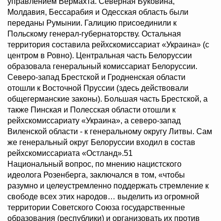
управлением Вермахта. Северная Буковина,
Молдавия, Бессарабия и Одесская область были
переданы Румынии. Галицию присоединили к
Польскому генерал-губернаторству. Остальная
территория составила рейхскомиссариат «Украина» (с
центром в Ровно). Центральная часть Белоруссии
образовала генеральный комиссариат Белоруссии.
Северо-запад Брестской и Гродненская области
отошли к Восточной Пруссии (здесь действовали
общегерманские законы). Большая часть Брестской, а
также Пинская и Полесская области отошли к
рейхскомиссариату «Украина», а северо-запад
Виленской области - к генеральному округу Литвы. Сам
же генеральный округ Белоруссии входил в состав
рейхскомиссариата «Остланд».51
Национальный вопрос, по мнению нацистского
идеолога Розенберга, заключался в том, «чтобы
разумно и целеустремленно поддержать стремление к
свободе всех этих народов… выделить из огромной
территории Советского Союза государственные
образования (республики) и организовать их против