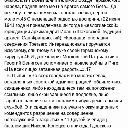
благословит Всевышний великого Вождя Германского
народа, поднявшего меч на врагов самого Бога... Да
исчезнут с лица земли масонская звезда, серп и
молот».45 С неменьшей радостью воспринял 22 июня
1941 года и принадлежавший тогда к «евлогианской»
юрисдикции архимандрит Иоанн (Шаховской, будущий
архиеп. Сан-Францисский): «Кровавая операция
свержения Третьего Интернационала поручается
искусному, опытному в науке своей германскому
хирургу».46 И даже клирик Московской Патриархии о.
Георгий Бенигсен вспоминает о начале войны в Риге:
«На всех лицах затаенная радость...».47
. В. Цыпин: «Во всех городах и во многих селах,
оставленных советской администрацией, объявлялись
священники, либо находившиеся там на положении
ссыльных, либо скрывавшиеся в подполье, либо
зарабатывавшие на жизнь каким-нибудь ремеслом или
службой. Эти священники получали у оккупационных
комендантов разрешение на совершение
богослужений в закрытых,».41 Другой очевидец
(псаломщик Николо-Конецкого прихода Гдовского