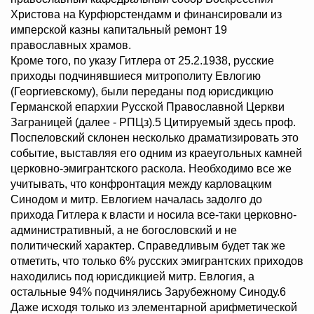
Христова на Курфюрстендамм и финансировали из
имперской казны капитальный ремонт 19
православных храмов.
Кроме того, по указу Гитлера от 25.2.1938, русские
приходы подчинявшиеся митрополиту Евлогию
(Георгиевскому), были переданы под юрисдикцию
Германской епархии Русской Православной Церкви
Заграницей (далее - РПЦз).5 Цитируемый здесь проф.
Поспеловский склонен несколько драматизировать это
событие, выставляя его одним из краеугольных камней
церковно-эмигрантского раскола. Необходимо все же
учитывать, что конфронтация между карловацким
Синодом и митр. Евлогием началась задолго до
прихода Гитлера к власти и носила все-таки церковно-
административный, а не богословский и не
политический характер. Справедливым будет так же
отметить, что только 6% русских эмигрантских приходов
находились под юрисдикцией митр. Евлогия, а
остальные 94% подчинялись Зарубежному Синоду.6
Даже исходя только из элементарной арифметической