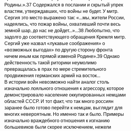
Родины.».37 Содержался в послании и скрытый упрек
властям, утверждавших, что войны не будет. У митр.
Сергия это место выражено так: «...мы, жители России,
надеялись, что пожар войны, охвативший почти весь
земной шар, до нас не дойдет...»...38 Любопытно, что
задолго до соответствующего обращения Кремля митр.
Сергий уже назвал «лукавые соображения» о
«возможных выгодах» по другую сторону фронта
ничем иным как прямой изменой Родине».39 Однако
действенность такой риторики неумолимо
превращалась в прах по мере стремительного
продвижения германских армий на восток...
В истории войн невозможно найти аналог столь
изначально лояльного отношения к агрессору, которое
демонстрировало население оккупированных немцами
областей СССР. И тот факт, что так много россиян
заранее было готово перейти к немцам, выглядит для
многих невероятным. Но именно так и было. Примеры
изначально враждебного отношения к изгнанию
большевиков были скорее исключением, нежели