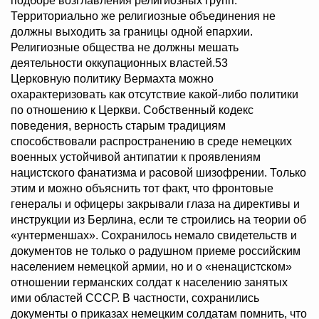
подборе возглавления религиозных групп.
Территориально же религиозные объединения не
должны выходить за границы одной епархии.
Религиозные общества не должны мешать
деятельности оккупационных властей.53
Церковную политику Вермахта можно
охарактеризовать как отсутствие какой-либо политики
по отношению к Церкви. Собственный кодекс
поведения, верность старым традициям
способствовали распространению в среде немецких
военных устойчивой антипатии к проявлениям
нацистского фанатизма и расовой шизофрении. Только
этим и можно объяснить тот факт, что фронтовые
генералы и офицеры закрывали глаза на директивы и
инструкции из Берлина, если те строились на теории об
«унтерменшах». Сохранилось немало свидетельств и
документов не только о радушном приеме российским
населением немецкой армии, но и о «ненацистском»
отношении германских солдат к населению занятых
ими областей СССР. В частности, сохранились
документы о приказах немецким солдатам помнить, что