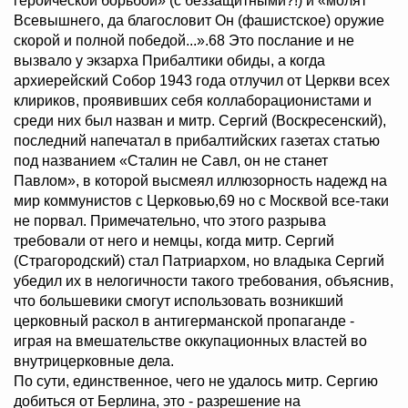
героической борьбой» (с беззащитными?!) и «молят
Всевышнего, да благословит Он (фашистское) оружие
скорой и полной победой...».68 Это послание и не
вызвало у экзарха Прибалтики обиды, а когда
архиерейский Собор 1943 года отлучил от Церкви всех
клириков, проявивших себя коллаборационистами и
среди них был назван и митр. Сергий (Воскресенский),
последний напечатал в прибалтийских газетах статью
под названием «Сталин не Савл, он не станет
Павлом», в которой высмеял иллюзорность надежд на
мир коммунистов с Церковью,69 но с Москвой все-таки
не порвал. Примечательно, что этого разрыва
требовали от него и немцы, когда митр. Сергий
(Страгородский) стал Патриархом, но владыка Сергий
убедил их в нелогичности такого требования, объяснив,
что большевики смогут использовать возникший
церковный раскол в антигерманской пропаганде -
играя на вмешательстве оккупационных властей во
внутрицерковные дела.
По сути, единственное, чего не удалось митр. Сергию
добиться от Берлина, это - разрешение на