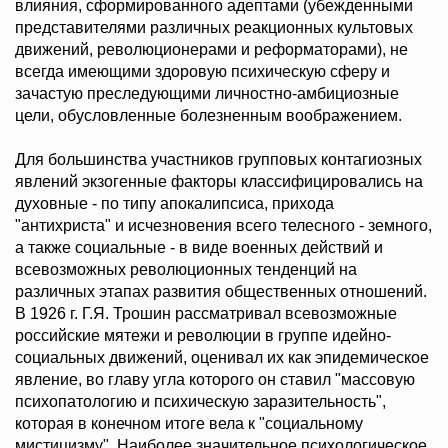
влияния, сформированного адептами (убежденными
представителями различных реакционных культовых
движений, революционерами и реформаторами), не
всегда имеющими здоровую психическую сферу и
зачастую преследующими личностно-амбициозные
цели, обусловленные болезненным воображением.
Для большинства участников групповых контагиозных
явлений экзогенные факторы классифицировались на
духовные - по типу апокалипсиса, прихода
"антихриста" и исчезновения всего телесного - земного,
а также социальные - в виде военных действий и
всевозможных революционных тенденций на
различных этапах развития общественных отношений.
В 1926 г. Г.Я. Трошин рассматривал всевозможные
российские мятежи и революции в группе идейно-
социальных движений, оценивал их как эпидемическое
явление, во главу угла которого он ставил "массовую
психопатологию и психическую заразительность",
которая в конечном итоге вела к "социальному
мистицизму". Наиболее значительное психологическое