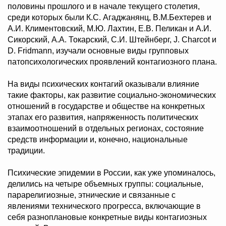
половины прошлого и в начале текущего столетия,
среди которых были К.С. Агаджанянц, В.М.Бехтерев и
А.И. Климентовский, М.Ю. Лахтин, Е.В. Пеликан и А.И.
Сикорский, А.А. Токарский, С.И. Штейнберг, J. Charcot и
D. Fridmann, изучали основные виды групповых
патопсихологических проявлений контагиозного плана.
На виды психических контагий оказывали влияние
такие факторы, как развитие социально-экономических
отношений в государстве и обществе на конкретных
этапах его развития, напряженность политических
взаимоотношений в отдельных регионах, состояние
средств информации и, конечно, национальные
традиции.
Психические эпидемии в России, как уже упоминалось,
делились на четыре объемных группы: социальные,
парарелигиозные, этнические и связанные с
явлениями технического прогресса, включающие в
себя разноплановые конкретные виды контагиозных