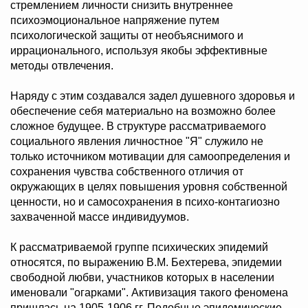
стремлением личности снизить внутреннее
психоэмоциональное напряжение путем
психологической защиты от необъяснимого и
иррационального, используя якобы эффективные
методы отвлечения.
Наряду с этим создавался задел душевного здоровья и
обеспечение себя материально на возможно более
сложное будущее. В структуре рассматриваемого
социального явления личностное "Я" служило не
только источником мотивации для самоопределения и
сохранения чувства собственного отличия от
окружающих в целях повышения уровня собственной
ценности, но и самосохранения в психо-контагиозно
захваченной массе индивидуумов.
К рассматриваемой группе психических эпидемий
относятся, по выражению В.М. Бехтерева, эпидемии
свободной любви, участников которых в населении
именовали "огарками". Активизация такого феномена
пришлась на 1905-1906 гг. Подобные эпидемические