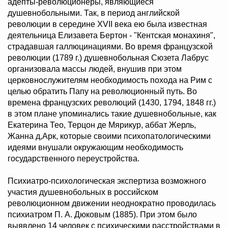
адепты-революционеры, являющиеся
душевнобольными. Так, в период английской
революции в середине ХVII века ею была известная
деятельница Елизавета Бертон - "Кентская монахиня",
страдавшая галлюцинациями. Во время французской
революции (1789 г.) душевнобольная Сюзета Лабрус
организовала массы людей, внушив при этом
церковнослужителям необходимость похода на Рим с
целью обратить Папу на революционный путь. Во
времена французских революций (1430, 1794, 1848 гг.)
в этом плане упоминались такие душевнобольные, как
Екатерина Тео, Терцон де Мярикур, аббат Жерль,
Жанна д,Арк, которые своими психопатологическими
идеями внушали окружающим необходимость
государственного переустройства.
Психиатро-психологическая экспертиза возможного
участия душевнобольных в российском
революционном движении неоднократно проводилась
психиатром П. А. Дюковым (1885). При этом было
выявлено 14 человек с психическими расстройствами в