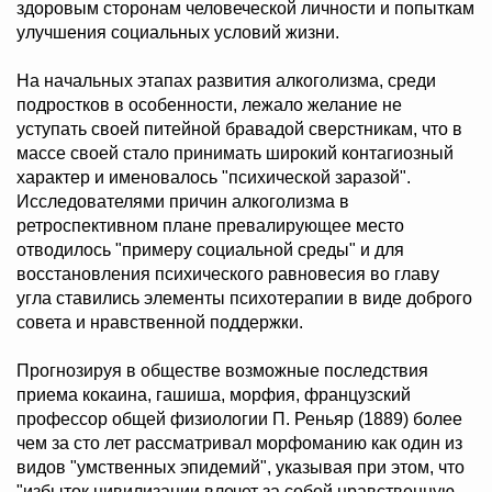
здоровым сторонам человеческой личности и попыткам
улучшения социальных условий жизни.
На начальных этапах развития алкоголизма, среди
подростков в особенности, лежало желание не
уступать своей питейной бравадой сверстникам, что в
массе своей стало принимать широкий контагиозный
характер и именовалось "психической заразой".
Исследователями причин алкоголизма в
ретроспективном плане превалирующее место
отводилось "примеру социальной среды" и для
восстановления психического равновесия во главу
угла ставились элементы психотерапии в виде доброго
совета и нравственной поддержки.
Прогнозируя в обществе возможные последствия
приема кокаина, гашиша, морфия, французский
профессор общей физиологии П. Реньяр (1889) более
чем за сто лет рассматривал морфоманию как один из
видов "умственных эпидемий", указывая при этом, что
"избыток цивилизации влечет за собой нравственную