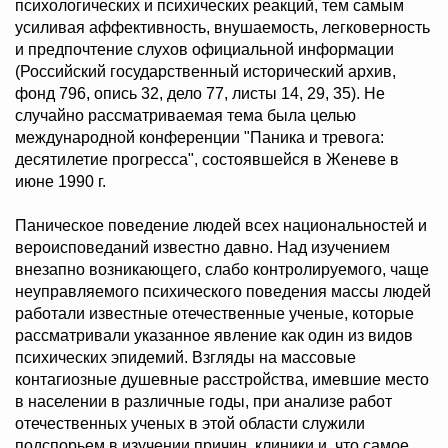
психологических и психических реакций, тем самым
усиливая аффективность, внушаемость, легковерность
и предпочтение слухов официальной информации
(Российский государственный исторический архив,
фонд 796, опись 32, дело 77, листы 14, 29, 35). Не
случайно рассматриваемая тема была целью
международной конференции "Паника и тревога:
десятилетие прогресса", состоявшейся в Женеве в
июне 1990 г.
Паническое поведение людей всех национальностей и
вероисповеданий известно давно. Над изучением
внезапно возникающего, слабо контролируемого, чаще
неуправляемого психического поведения массы людей
работали известные отечественные ученые, которые
рассматривали указанное явление как один из видов
психических эпидемий. Взгляды на массовые
контагиозные душевные расстройства, имевшие место
в населении в различные годы, при анализе работ
отечественных ученых в этой области служили
подспорьем в изучении причин, клиники и, что самое