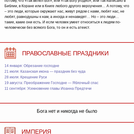
потому, что «так велел Бог», или «так Богу угодно», или так написано в
Библии, в Коране или в Книге любого другого вероучения… А потому, что
– это люди, которые окружают нас, живут рядом с нами, любят нас, не
любят, равнодушны к нам, а иногда и ненавидят… Но – это люди…
такие, какие они есть. И если человек умеет относиться к людям по-
человечески без всякого Бога, то он и есть атеист.
ПРАВОСЛАВНЫЕ ПРАЗДНИКИ
14 января: Обрезание господне
21 июля: Казанская икона — праздник без чуда
28 июля: Крещение Руси
19 августа: Преображение Господне — Яблочный спас
11 сентября: Усекновение главы Иоанна Предтечи
Бога нет и никогда не было
ИМПЕРИЯ