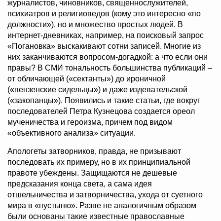
журналистов, чиновников, священнослужителей,
психиатров и религиоведов (кому это интересно «по
должности»), но и множество простых людей. В
интернет-дневниках, например, на поисковый запрос
«Погановка» выскакивают сотни записей. Многие из
них заканчиваются вопросом-догадкой: а что если они
правы? В СМИ тональность большинства публикаций –
от обличающей («сектанты») до ироничной
(«пензенские сидельцы») и даже издевательской
(«закопанцы»). Появились и такие статьи, где вокруг
последователей Петра Кузнецова создается ореол
мученичества и героизма, причем под видом
«объективного анализа» ситуации.
Апологеты затворников, правда, не призывают
последовать их примеру, но в их принципиальной
правоте убеждены. Защищаются не дешевые
предсказания конца света, а сама идея
отшельничества и затворничества, ухода от суетного
мира в «пустыню». Разве не аналогичным образом
были основаны такие известные православные