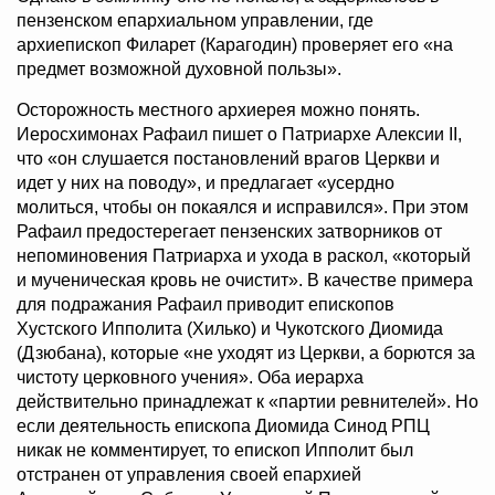
пензенском епархиальном управлении, где
архиепископ Филарет (Карагодин) проверяет его «на
предмет возможной духовной пользы».
Осторожность местного архиерея можно понять.
Иеросхимонах Рафаил пишет о Патриархе Алексии II,
что «он слушается постановлений врагов Церкви и
идет у них на поводу», и предлагает «усердно
молиться, чтобы он покаялся и исправился». При этом
Рафаил предостерегает пензенских затворников от
непоминовения Патриарха и ухода в раскол, «который
и мученическая кровь не очистит». В качестве примера
для подражания Рафаил приводит епископов
Хустского Ипполита (Хилько) и Чукотского Диомида
(Дзюбана), которые «не уходят из Церкви, а борются за
чистоту церковного учения». Оба иерарха
действительно принадлежат к «партии ревнителей». Но
если деятельность епископа Диомида Синод РПЦ
никак не комментирует, то епископ Ипполит был
отстранен от управления своей епархией