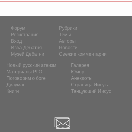
Форум
Рубрики
Регистрация
Темы
Вход
Авторы
Изба-Дебатня
Новости
Музей Дебатни
Свежие комментарии
Новый русский атеизм
Галерея
Материалы РГО
Юмор
Поговорим о боге
Анекдоты
Дулуман
Страница Иисуса
Книги
Танцующий Иисус