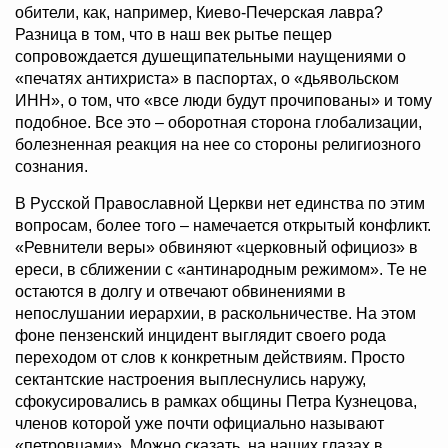
обители, как, например, Киево-Печерская лавра?
Разница в том, что в наш век рытье пещер
сопровождается душещипательными наущениями о
«печатях антихриста» в паспортах, о «дьявольском
ИНН», о том, что «все люди будут прочипованы» и тому
подобное. Все это – оборотная сторона глобализации,
болезненная реакция на нее со стороны религиозного
сознания.
В Русской Православной Церкви нет единства по этим
вопросам, более того – намечается открытый конфликт.
«Ревнители веры» обвиняют «церковный официоз» в
ереси, в сближении с «антинародным режимом». Те не
остаются в долгу и отвечают обвинениями в
непослушании иерархии, в раскольничестве. На этом
фоне пензенский инцидент выглядит своего рода
переходом от слов к конкретным действиям. Просто
сектантские настроения выплеснулись наружу,
сфокусировались в рамках общины Петра Кузнецова,
членов которой уже почти официально называют
«петровцами». Можно сказать, на наших глазах в