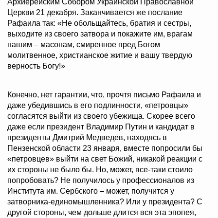
Архиерейским Собором Украинской Православной
Церкви 21 декабря. Заканчивается же послание
Рафаила так: «Не обольщайтесь, братия и сестры,
выходите из своего затвора и покажите им, врагам
нашим – масонам, смиренное пред Богом
молитвенное, христианское житие и вашу твердую
верность Богу!»
Конечно, нет гарантии, что, прочтя письмо Рафаила и
даже убедившись в его подлинности, «петровцы»
согласятся выйти из своего убежища. Скорее всего
даже если президент Владимир Путин и кандидат в
президенты Дмитрий Медведев, находясь в
Пензенской области 23 января, вместе попросили бы
«петровцев» выйти на свет Божий, никакой реакции с
их стороны не было бы. Но, может, все-таки стоило
попробовать? Не получилось у профессионалов из
Института им. Сербского – может, получится у
затворника-единомышленника? Или у президента? С
другой стороны, чем дольше длится вся эта эпопея,