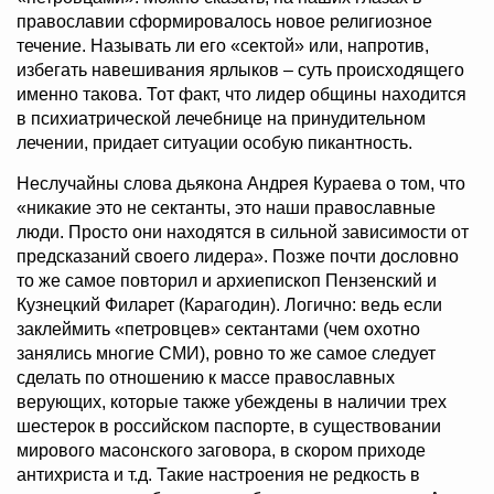
православии сформировалось новое религиозное
течение. Называть ли его «сектой» или, напротив,
избегать навешивания ярлыков – суть происходящего
именно такова. Тот факт, что лидер общины находится
в психиатрической лечебнице на принудительном
лечении, придает ситуации особую пикантность.
Неслучайны слова дьякона Андрея Кураева о том, что
«никакие это не сектанты, это наши православные
люди. Просто они находятся в сильной зависимости от
предсказаний своего лидера». Позже почти дословно
то же самое повторил и архиепископ Пензенский и
Кузнецкий Филарет (Карагодин). Логично: ведь если
заклеймить «петровцев» сектантами (чем охотно
занялись многие СМИ), ровно то же самое следует
сделать по отношению к массе православных
верующих, которые также убеждены в наличии трех
шестерок в российском паспорте, в существовании
мирового масонского заговора, в скором приходе
антихриста и т.д. Такие настроения не редкость в