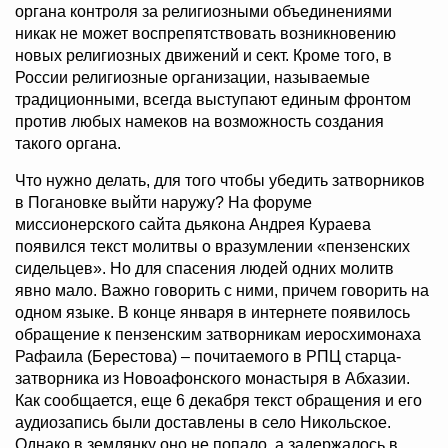
органа контроля за религиозными объединениями
никак не может воспрепятствовать возникновению
новых религиозных движений и сект. Кроме того, в
России религиозные организации, называемые
традиционными, всегда выступают единым фронтом
против любых намеков на возможность создания
такого органа.
Что нужно делать, для того чтобы убедить затворников
в Погановке выйти наружу? На форуме
миссионерского сайта дьякона Андрея Кураева
появился текст молитвы о вразумлении «пензенских
сидельцев». Но для спасения людей одних молитв
явно мало. Важно говорить с ними, причем говорить на
одном языке. В конце января в интернете появилось
обращение к пензенским затворникам иеросхимонаха
Рафаила (Берестова) – почитаемого в РПЦ старца-
затворника из Новоафонского монастыря в Абхазии.
Как сообщается, еще 6 декабря текст обращения и его
аудиозапись были доставлены в село Никольское.
Однако в землянку оно не попало, а задержалось в