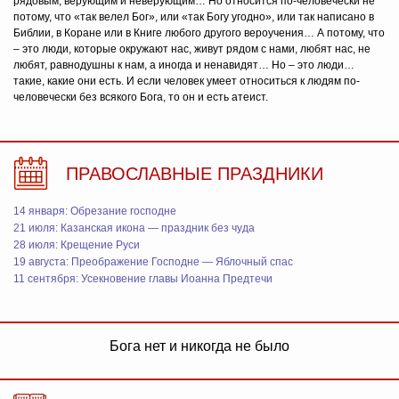
рядовым, верующим и неверующим… Но относится по-человечески не
потому, что «так велел Бог», или «так Богу угодно», или так написано в
Библии, в Коране или в Книге любого другого вероучения… А потому, что
– это люди, которые окружают нас, живут рядом с нами, любят нас, не
любят, равнодушны к нам, а иногда и ненавидят… Но – это люди…
такие, какие они есть. И если человек умеет относиться к людям по-
человечески без всякого Бога, то он и есть атеист.
ПРАВОСЛАВНЫЕ ПРАЗДНИКИ
14 января: Обрезание господне
21 июля: Казанская икона — праздник без чуда
28 июля: Крещение Руси
19 августа: Преображение Господне — Яблочный спас
11 сентября: Усекновение главы Иоанна Предтечи
Бога нет и никогда не было