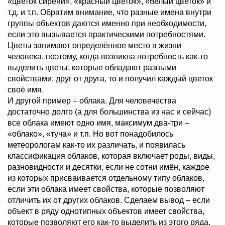
«цветок сирени», «красный цветок», «белый цветок» и
т.д. и т.п. Обратим внимание, что разные имена внутри
группы объектов даются именно при необходимости,
если это вызывается практическими потребностями.
Цветы занимают определённое место в жизни
человека, поэтому, когда возникла потребность как-то
выделить цветы, которые обладают разными
свойствами, друг от друга, то и получил каждый цветок
своё имя.
И другой пример – облака. Для человечества
достаточно долго (а для большинства из нас и сейчас)
все облака имеют одно имя, максимум два-три –
«облако», «туча» и т.п. Но вот понадобилось
метеорологам как-то их различать, и появилась
классификация облаков, которая включает роды, виды,
разновидности и десятки, если не сотни имён, каждое
из которых присваивается отдельному типу облаков,
если эти облака имеет свойства, которые позволяют
отличить их от других облаков. Сделаем вывод – если
объект в ряду однотипных объектов имеет свойства,
которые позволяют его как-то выделить из этого ряда,