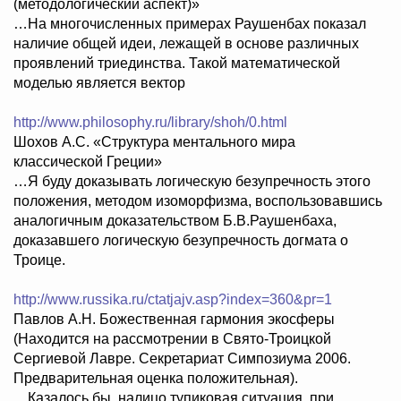
(методологический аспект)»
…На многочисленных примерах Раушенбах показал
наличие общей идеи, лежащей в основе различных
проявлений триединства. Такой математической
моделью является вектор
http://www.philosophy.ru/library/shoh/0.html
Шохов А.С. «Структура ментального мира
классической Греции»
…Я буду доказывать логическую безупречность этого
положения, методом изоморфизма, воспользовавшись
аналогичным доказательством Б.В.Раушенбаха,
доказавшего логическую безупречность догмата о
Троице.
http://www.russika.ru/ctatjajv.asp?index=360&pr=1
Павлов А.Н. Божественная гармония экосферы
(Находится на рассмотрении в Свято-Троицкой
Сергиевой Лавре. Секретариат Симпозиума 2006.
Предварительная оценка положительная).
…Казалось бы, налицо тупиковая ситуация, при