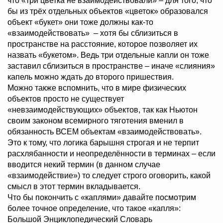
что «три цветка не взаимодействовали» – для того, что
бы из трёх отдельных объектов «цветок» образовался
объект «букет» они тоже должны как-то
«взаимодействовать» – хотя бы сблизиться в
пространстве на расстояние, которое позволяет их
назвать «букетом». Ведь три отдельные капли он тоже
заставил сблизиться в пространстве – иначе «слияния»
капель можно ждать до второго пришествия.
Можно также вспомнить, что в мире физических
объектов просто не существует
«невзаимодействующих» объектов, так как Ньютон
своим законом всемирного тяготения вменил в
обязанность ВСЕМ объектам «взаимодействовать».
Это к тому, что логика барышня строгая и не терпит
расхлябанности и неопределённости в терминах – если
вводится некий термин (в данном случае
«взаимодействие») то следует строго оговорить, какой
смысл в этот термин вкладывается.
Что бы покончить с «каплями» давайте посмотрим
более точное определение, что такое «капля»:
Большой Энциклопедический Словарь