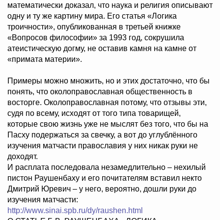
математически доказал, что наука и религия описывают
одну и ту же картину мира. Его статья «Логика
троичности», опубликованная в третьей книжке
«Вопросов философии» за 1993 год, сокрушила
атеистическую догму, не оставив камня на камне от
«примата материи».
Примеры можно множить, но и этих достаточно, что бы
понять, что околоправославная общественность в
восторге. Околоправославная потому, что отзывы эти,
судя по всему, исходят от того типа товарищей,
которые свою жизнь уже не мыслят без того, что бы на
Пасху подержаться за свечку, а вот до углублённого
изучения матчасти православия у них никак руки не
доходят.
И расплата последовала незамедлительно – нехилый
пистон Раушенбаху и его почитателям вставил некто
Дмитрий Юревич – у него, вероятно, дошли руки до
изучения матчасти:
http://www.sinai.spb.ru/dy/raushen.html