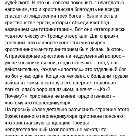
иудейского. И что бы совсем покончить с благодатью
напомним, что и христианская благодать не всегда
спасает от лицезрения трёх богов – были и есть в
христианстве ереси, которых объединяют под
названием «антитринитарии». Вот они категорически
«святоотеческую» Троицу отвергали. Для справки
сообщим, что наиболее известным из мирян
христианином-антитринитарием был Исаак Ньютон.
А правоверные христиане на недоуменный вопрос –
уж не язычники ли они, гордо отвечают – нет, у нас
действительно, каждая «ипостась» это отдельный бог,
но бог у нас один. Когда же человек, с большим трудом
выйдя из комы, в которую его ввергает подобная
логика, слабо ворочая языком, шепчет – «Как?
Почему?», христиане не менее гордо отвечают –
«потому что перпендикуляр».
На просьбу более детально разъяснить строение этого
божественного перпендикуляра христиане поясняют,
что христианскую концепцию Троицы
неподготовленный мозг понять не может, что