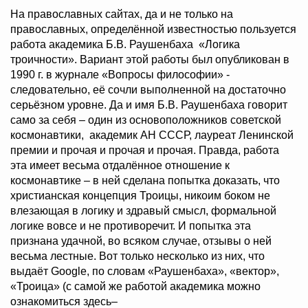
На православных сайтах, да и не только на
православных, определённой известностью пользуется
работа академика Б.В. Раушенбаха «Логика
троичности». Вариант этой работы был опубликован в
1990 г. в журнале «Вопросы философии» -
следовательно, её сочли выполненной на достаточно
серьёзном уровне. Да и имя Б.В. Раушенбаха говорит
само за себя – один из основоположников советской
космонавтики, академик АН СССР, лауреат Ленинской
премии и прочая и прочая и прочая. Правда, работа
эта имеет весьма отдалённое отношение к
космонавтике – в ней сделана попытка доказать, что
христианская концепция Троицы, никоим боком не
влезающая в логику и здравый смысл, формальной
логике вовсе и не противоречит. И попытка эта
признана удачной, во всяком случае, отзывы о ней
весьма лестные. Вот только несколько из них, что
выдаёт Google, по словам «Раушенбаха», «вектор»,
«Троица» (с самой же работой академика можно
ознакомиться здесь–