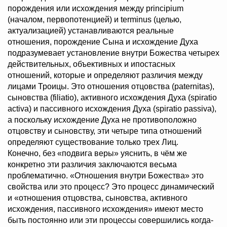
порождения или исхождения между principium
(началом, первопотенцией) и terminus (целью,
актуализацией) устанавливаются реальные
отношения, порождение Сына и исхождение Духа
подразумевает установление внутри Божества четырех
действительных, объективных и ипостасных
отношений, которые и определяют различия между
лицами Троицы. Это отношения отцовства (paternitas),
сыновства (filiatio), активного исхождения Духа (spiratio
activa) и пассивного исхождения Духа (spiratio passiva),
а поскольку исхождение Духа не противоположно
отцовству и сыновству, эти четыре типа отношений
определяют существование только трех Лиц.
Конечно, без «подвига веры» уяснить, в чём же
конкретно эти различия заключаются весьма
проблематично. «Отношения внутри Божества» это
свойства или это процесс? Это процесс динамический
и «отношения отцовства, сыновства, активного
исхождения, пассивного исхождения» имеют место
быть постоянно или эти процессы совершились когда-