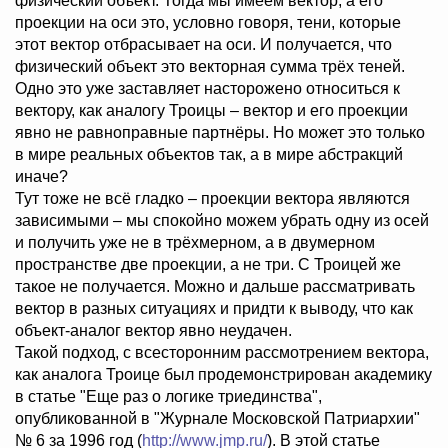
физический объект. Тогда мы имеем вектор, а его
проекции на оси это, условно говоря, тени, которые
этот вектор отбрасывает на оси. И получается, что
физический объект это векторная сумма трёх теней.
Одно это уже заставляет насторожено относиться к
вектору, как аналогу Троицы – вектор и его проекции
явно не равноправные партнёры. Но может это только
в мире реальных объектов так, а в мире абстракций
иначе?
Тут тоже не всё гладко – проекции вектора являются
зависимыми – мы спокойно можем убрать одну из осей
и получить уже не в трёхмерном, а в двумерном
пространстве две проекции, а не три. С Троицей же
такое не получается. Можно и дальше рассматривать
вектор в разных ситуациях и придти к выводу, что как
объект-аналог вектор явно неудачен.
Такой подход, с всесторонним рассмотрением вектора,
как аналога Троице был продемонстрирован академику
в статье "Еще раз о логике триединства",
опубликованной в "Журнале Московской Патриархии"
№ 6 за 1996 год (
http://www.jmp.ru/
). В этой статье