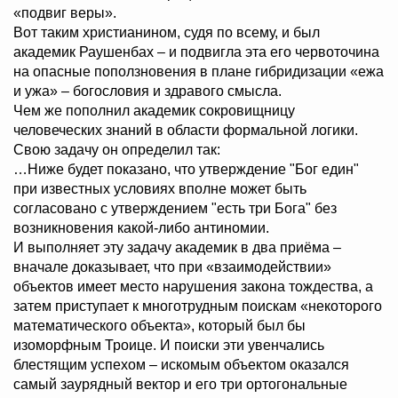
«подвиг веры».
Вот таким христианином, судя по всему, и был
академик Раушенбах – и подвигла эта его червоточина
на опасные поползновения в плане гибридизации «ежа
и ужа» – богословия и здравого смысла.
Чем же пополнил академик сокровищницу
человеческих знаний в области формальной логики.
Свою задачу он определил так:
…Ниже будет показано, что утверждение "Бог един"
при известных условиях вполне может быть
согласовано с утверждением "есть три Бога" без
возникновения какой-либо антиномии.
И выполняет эту задачу академик в два приёма –
вначале доказывает, что при «взаимодействии»
объектов имеет место нарушения закона тождества, а
затем приступает к многотрудным поискам «некоторого
математического объекта», который был бы
изоморфным Троице. И поиски эти увенчались
блестящим успехом – искомым объектом оказался
самый заурядный вектор и его три ортогональные