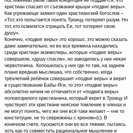
постижению умом такая концепция не поддаётся, что
христиан спасает от съезжания крыши «подвиг веры».
Как угрожающе заявил один христианский богослов –
«Тот, кто попытается понять Троицу, потеряет разум. Но
тот, кто осмелится отрицать Ее, тот потеряет свою
душу».
Конечно, «подвиг веры» это хорошо, это можно сказать
даже замечательно, но во все времена находились
среди христиан экземпляры, которые «подвиг веры»
совершили, «душу спасли», но заводилась у них некая
червоточина. Копошилась у них где-то там, на заднем
плане вредная мыслишка, что собственно, когда
трёхлетний ребёнок совершает «подвиг веры» и верит
в существование Бабы-Яги, то этот «подвиг веры»
абсолютно ничем не отличается от «подвига веры»
половозрелого христианина, который верит в Троицу. И
чувствуют эти христиане неясное томление в членах и
не могут понять, чего же они всё-таки желают – «не то
конституции, не то севрюжины с хреном»(с). В
конечном счете, пускаются они во все тяжкие, пытаясь
хоть как-то совместить рациональное мышление и