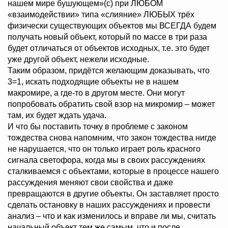
нашем мире бушующем»(с) при ЛЮБОМ
«взаимодействии» типа «слияние» ЛЮБЫХ трёх
физически существующих объектов мы ВСЕГДА будем
получать новый объект, который по массе в три раза
будет отличаться от объектов исходных, т.е. это будет
уже другой объект, нежели исходные.
Таким образом, придётся желающим доказывать, что
3=1, искать подходящие объекты не в нашем
макромире, а где-то в другом месте. Они могут
попробовать обратить свой взор на микромир – может
там, их будет ждать удача.
И что бы поставить точку в проблеме с законом
тождества снова напомним, что закон тождества нигде
не нарушается, что он только играет роль красного
сигнала светофора, когда мы в своих рассуждениях
сталкиваемся с объектами, которые в процессе нашего
рассуждения меняют свои свойства и даже
превращаются в другие объекты. Он заставляет просто
сделать остановку в наших рассуждениях и провести
анализ – что и как изменилось и вправе ли мы, считать
начальный объект тем же самым, что и после