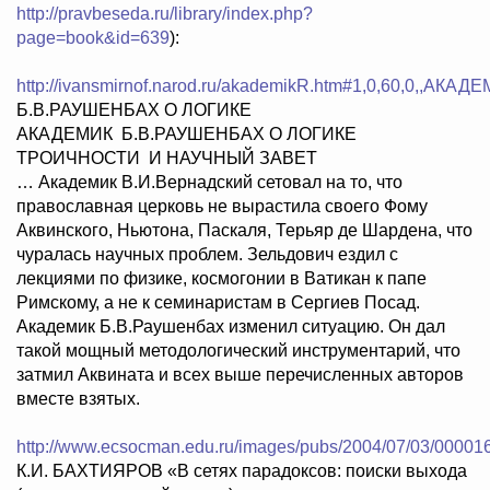
http://pravbeseda.ru/library/index.php?
page=book&id=639
):
http://ivansmirnof.narod.ru/akademikR.htm#1,0,60,0,,АКАД
Б.В.РАУШЕНБАХ О ЛОГИКЕ
АКАДЕМИК Б.В.РАУШЕНБАХ О ЛОГИКЕ
ТРОИЧНОСТИ И НАУЧНЫЙ ЗАВЕТ
… Академик В.И.Вернадский сетовал на то, что
православная церковь не вырастила своего Фому
Аквинского, Ньютона, Паскаля, Терьяр де Шардена, что
чуралась научных проблем. Зельдович ездил с
лекциями по физике, космогонии в Ватикан к папе
Римскому, а не к семинаристам в Сергиев Посад.
Академик Б.В.Раушенбах изменил ситуацию. Он дал
такой мощный методологический инструментарий, что
затмил Аквината и всех выше перечисленных авторов
вместе взятых.
http://www.ecsocman.edu.ru/images/pubs/2004/07/03/00001
К.И. БАХТИЯРОВ «В сетях парадоксов: поиски выхода