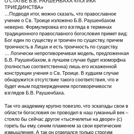
О СТАТЬЕ Б.В. РАУШЕНБАХА «ЛОГИКА
ТРИЕДИНСТВА»
…Подводя итог, можно сказать, что православное
учение о Св. Троице изложено Б.В. Раушенбахом
неверно. Формулировка его взгляда в терминах
традиционного православного богословия примет вид:
Бог един по существу и троичен по существу, причем
троичность в Лицах и есть троичность по существу.
… Логически непротиворечивая модель, предложенная
Б.В. Раушенбахом, в лучшем случае будет изоморфна
(полностью соответственна) лишь его искаженной
конструкции учения о Св. Троице. В худшем случае
обнаружится отсутствие такого соответствия, что и
будет иным подтверждением противоречивости
взглядов Б.В. Раушенбаха.
Так что академику крупно повезло, что эскапады свои в
области богословия он проводил в наш гуманный век –
стояло бы сейчас другое «тысячелетье на дворе» (с)
гореть бы ему, синим пламенем за свои еретические
измышления. А так он отделался только строгим