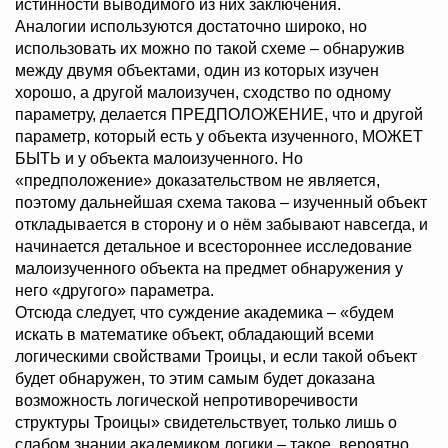
истинности выводимого из них заключения.
Аналогии используются достаточно широко, но
использовать их можно по такой схеме – обнаружив
между двумя объектами, один из которых изучен
хорошо, а другой малоизучен, сходство по одному
параметру, делается ПРЕДПОЛОЖЕНИЕ, что и другой
параметр, который есть у объекта изученного, МОЖЕТ
БЫТЬ и у объекта малоизученного. Но
«предположение» доказательством не является,
поэтому дальнейшая схема такова – изученный объект
откладывается в сторону и о нём забывают навсегда, и
начинается детальное и всестороннее исследование
малоизученного объекта на предмет обнаружения у
него «другого» параметра.
Отсюда следует, что суждение академика – «будем
искать в математике объект, обладающий всеми
логическими свойствами Троицы, и если такой объект
будет обнаружен, то этим самым будет доказана
возможность логической непротиворечивости
структуры Троицы» свидетельствует, только лишь о
слабом знании академиком логики – такое, вероятно,