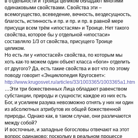
в отдельности и Троица целиком обладают многими
одинаковыми свойствами. Свойства эти –
всемогущество, всеведение, вечность, вездесущность,
благость, истинность и пр. и пр. и пр. в равной мере
присущи всем трём «ипостасям» и Троице. Нет такого
свойства, которое бы у отдельной «ипостаси»
составляло 1/3 от свойства, присущего Троице
целиком.
Но есть ли у «ипостасей» свойства, по которым мы
хоть как-то можем один объект класса «боги» отделить
от другого? Да, есть такие свойства и вот что по этому
поводу говорит «Энциклопедия Кругосвет»:
http://www.krugosvet.ru/articles/33/1003365/1003365a1.htm
…Эти три божественных Лица обладают равенством
субстанции, природы и сущности; каждое из них есть
Бог, и усилием разума невозможно отнять у них ни один
из абсолютных атрибутов их общей божественной
природы. Однако как, в таком случае, они различаются
между собой?
И восточные, и западные богословы отвечают на этот
вопрос одинаково: поскольку в реальном процессе