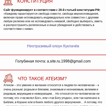
КОНСТИТУЦИЯ
Сайт функционирует в соответствии с 28-й статьей конституции РФ:
«Каждому гарантируется свобода совести, свобода вероисповедания,
включая право исповедовать индивидуально или совместно с другими
любую религию или не исповедовать никакой, свободно выбирать, иметь
и распространять религиозные и иные убеждения и действовать в
соответствии с ними».
Неотразимый клоун Куклачёв
Голубиная почта: a.site.ru.1998@gmail.com
ЧТО ТАКОЕ АТЕИЗМ?
Атеизм – это умение и желание относится к людям по-человечески – к
очень разным: родным и близким, знакомым и незнакомым, великим и
рядовым, верующим и неверующим… Но относится по-человечески не
потому, что «так велел Бог», или «так Богу угодно», или так написано в
Библии, в Коране или в Книге любого другого вероучения… А потому, что