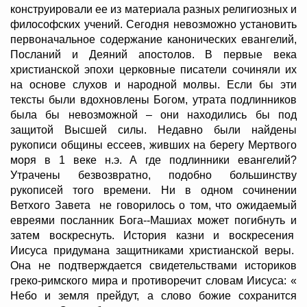
конструировали ее из материала разных религиозных и
философских учений. Сегодня невозможно установить
первоначальное содержание канонических евангелий,
Посланий и Деяний апостолов. В первые века
христианской эпохи церковные писатели сочиняли их
на основе слухов и народной молвы. Если бы эти
тексты были вдохновлены Богом, утрата подлинников
была бы невозможной – они находились бы под
защитой Высшей силы. Недавно были найдены
рукописи общины ессеев, живших на берегу Мертвого
моря в 1 веке н.э. А где подлинники евангелий?
Утрачены безвозвратно, подобно большинству
рукописей того времени. Ни в одном сочинении
Ветхого Завета не говорилось о том, что ожидаемый
евреями посланник Бога--Машиах может погибнуть и
затем воскреснуть. История казни и воскресения
Иисуса придумана защитниками христианской веры.
Она не подтверждается свидетельствами историков
греко-римского мира и противоречит словам Иисуса: «
Небо и земля прейдут, а слово божие сохранится