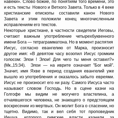
навеки». Слово божие, по понятиям того времени, это
и есть тексты Нового и Ветхого Завета. Только в 4 веке
христианские епископы составили канон Нового
Завета и этим положили конец многочисленным
исправлениям его текстов.
Некоторые христиане, в частности свидетели Иеговы,
считают важным употребление четырехбуквенного
имени Бога — тетраграмматона. Но в момент распятия
Иисус, согласно евангелию от Марка, произносит
другое имя: «В девятом часу возопил Иисус громким
голосом: Элои ! Элои! Для чего ты меня оставил?»
(Мк.,15:34). Элои — на иврите означает ”Бог мой”.
Значит, имя Яхве в период создания евангелий уже
вышло из употребления и оказалось забыто евреями.
Иисус не произносит его ни разу. Самого Иисуса часто
называют словом Господь. Но в сцене казни на
Голгофе мы видим не могучего властелина, а
отчаявшегося человека, не знающего о предстоящем
воскресении из мертвых. Он молит Бога о спасении, но
тщетно. Видимо, так и вел себя тот проповедник
Иешуа, которого римские власти казнили за