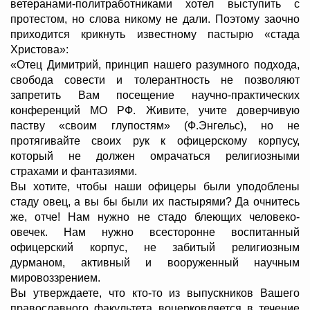
ветеранами-политработниками хотел выступить с
протестом, но слова никому не дали. Поэтому заочно
приходится крикнуть известному пастырю «стада
Христова»:
«Отец Димитрий, принцип нашего разумного подхода,
свобода совести и толерантность не позволяют
запретить Вам посещение научно-практических
конференций МО РФ. Живите, учите доверчивую
паству «своим глупостям» (Ф.Энгельс), но не
протягивайте своих рук к офицерскому корпусу,
который не должен омрачаться религиозными
страхами и фантазиями.
Вы хотите, чтобы наши офицеры были уподоблены
стаду овец, а вы бы были их пастырями? Да очнитесь
же, отче! Нам нужно не стадо блеющих человеко-
овечек. Нам нужно всесторонне воспитанный
офицерский корпус, не забитый религиозным
дурманом, активный и вооруженный научным
мировоззрением.
Вы утверждаете, что кто-то из выпускников Вашего
православного факультета воцерковляется в течение