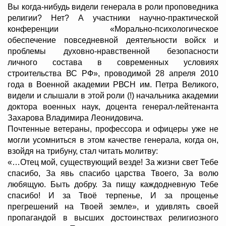
Вы когда-нибудь видели генерала в роли проповедника
религии? Нет? А участники научно-практической
конференции «Морально-психологическое
обеспечение повседневной деятельности войск и
проблемы духовно-нравственной безопасности
личного состава в современных условиях
строительства ВС РФ», проводимой 28 апреля 2010
года в Военной академии РВСН им. Петра Великого,
видели и слышали в этой роли (!) начальника академии
доктора военных наук, доцента генерал-лейтенанта
Захарова Владимира Леонидовича.
Почтенные ветераны, профессора и офицеры уже не
могли усомниться в этом качестве генерала, когда он,
взойдя на трибуну, стал читать молитву:
«…Отец мой, существующий везде! За жизни свет Тебе
спасибо, За явь спасибо царства Твоего, За волю
любящую. Быть добру. За пищу каждодневную Тебе
спасибо! И за Твоё терпенье, И за прощенье
прегрешений на Твоей земле», и удивлять своей
пропагандой в высших достоинствах религиозного