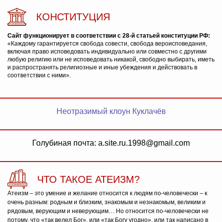
КОНСТИТУЦИЯ
Сайт функционирует в соответствии с 28-й статьей конституции РФ:
«Каждому гарантируется свобода совести, свобода вероисповедания,
включая право исповедовать индивидуально или совместно с другими
любую религию или не исповедовать никакой, свободно выбирать, иметь
и распространять религиозные и иные убеждения и действовать в
соответствии с ними».
Неотразимый клоун Куклачёв
Голубиная почта: a.site.ru.1998@gmail.com
ЧТО ТАКОЕ АТЕИЗМ?
Атеизм – это умение и желание относится к людям по-человечески – к
очень разным: родным и близким, знакомым и незнакомым, великим и
рядовым, верующим и неверующим… Но относится по-человечески не
потому, что «так велел Бог», или «так Богу угодно», или так написано в