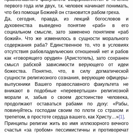
первого года или двух, т.к. человек начинает понимать,
что без помощи Божией он становится рабом греха.
Да, сегодня, правда, из лекций богословов и
духовенства выведено понятие «раб» в его
социальном смысле, зато заменено понятием «раб
божий». Что же изменилось в сущности морального
содержания раба? Единственное то, что в условиях
отсутствия рабовладельческих отношений нет и рабов
как «говорящего орудия» (Аристотель), зато сохранен
смысл рабской зависимости верующего от идеи
божества. Понятно, что, в силу догматической
сущности религиозного сознания, верующие офицеры-
выпускники Вашего православного факультета не
вникают в подобные «перевертыши» религиозной
морали и, забыв о своем достоинстве человека,
продолжают оставаться рабами по духу: «Рабы,
повинуйтесь господам своим по плоти со страхом и
трепетом, в простоте сердца вашего, как Христу…»
[1]
.
Принципы религии жить во имя иллюзорного вечного
счастья «за гробом» пессимистичны и противоречат