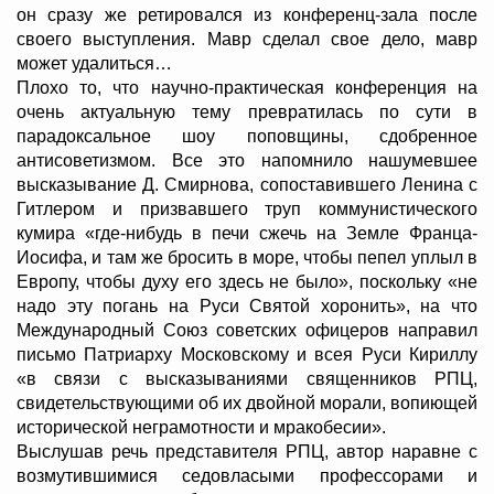
он сразу же ретировался из конференц-зала после
своего выступления. Мавр сделал свое дело, мавр
может удалиться…
Плохо то, что научно-практическая конференция на
очень актуальную тему превратилась по сути в
парадоксальное шоу поповщины, сдобренное
антисоветизмом. Все это напомнило нашумевшее
высказывание Д. Смирнова, сопоставившего Ленина с
Гитлером и призвавшего труп коммунистического
кумира «где-нибудь в печи сжечь на Земле Франца-
Иосифа, и там же бросить в море, чтобы пепел уплыл в
Европу, чтобы духу его здесь не было», поскольку «не
надо эту погань на Руси Святой хоронить», на что
Международный Союз советских офицеров направил
письмо Патриарху Московскому и всея Руси Кириллу
«в связи с высказываниями священников РПЦ,
свидетельствующими об их двойной морали, вопиющей
исторической неграмотности и мракобесии».
Выслушав речь представителя РПЦ, автор наравне с
возмутившимися седовласыми профессорами и