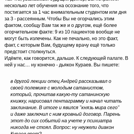
несколько лет обучения на осознание того, что
постигается за 1 час внимательным студентом или дня
за 3 - рассеянным. Чтобы Вы не огорчались этим
фактом, сообщу Вам так же и о другом, ещё более
огорчительном факте: 9 из 10 пациентов вообще не
могут быть излечены. Как не печально, но это факт,
факт, с которым Вам, будущему врачу ещё только
предстоит столкнуться.
Идёмте, как говорится, дальше. К следующей палате. В
ней у нас… ну конечно - дьякон Кураев. Вы пишете:
в другой лекции отец Андрей рассказывал о
своей полемике с молодым сатанистом,
который, прочитав какую-ту сатанинскую
книжку, нарисовал пентаграмму и начал читать
заклинание. В итоге и явился "князь мира сего"
и даже заключил с ним кровный договор. Парень
этот до сих событий на учете у психиатра
никогда не стоял. Вопрос: ну неужели диакон
Кураев врет?