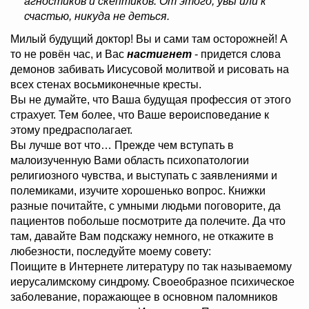
агностиков и скептиков. От этого, увы или к
счастью, никуда не деться.
Милый будущий доктор! Вы и сами там осторожней! А
то не ровён час, и Вас
настигнет
- придется слова
демонов забивать Иисусовой молитвой и рисовать на
всех стенах восьмиконечные кресты.
Вы не думайте, что Ваша будущая профессия от этого
страхует. Тем более, что Ваше вероисповедание к
этому предрасполагает.
Вы лучше вот что… Прежде чем вступать в
малоизученную Вами область психопатологии
религиозного чувства, и выступать с заявлениями и
полемиками, изучите хорошенько вопрос. Книжки
разные почитайте, с умными людьми поговорите, да
пациентов побольше посмотрите да полечите. Да что
там, давайте Вам подскажу немного, не откажите в
любезности, последуйте моему совету:
Поищите в Интернете литературу по так называемому
иерусалимскому синдрому. Своеобразное психическое
заболевание, поражающее в основном паломников