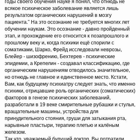
годы своего обучения науке я понял, что отнюдь не
всякое психическое заболевание является лишь
результатом органических нарушений в мозгу
пациента." На это осознание не требуется многих лет
обучении наукам. Это осознание - давно пройденный
этап, и прохождение его относится к позапрошлого и
прошлому веку и, когда психики ещё спорили с
соматиками, Шарко, Фрейд исследовали неврозы,
Блейер - шизофрению, Бехтерев - психические
эпидемии, а Крепелин - создавал классификацию, где
органическим нарушениям отводилось значительное,
но отнюдь не главное и единственное место. Кстати,
Вам, как будущему психиатру следует знать, что именно
психики, отрицавшие роль органических (соматических)
факторов в генезе психических заболеваний,
разработали в 19 веке смирительные рубашки и стулья,
вращательные машины, устройства для
принудительного стояния, груши для затыкания рта,
нарывные пластыри, терапию плетью и калёным
железом.
Так что, уважаемый будущий доктор, Вы потратили