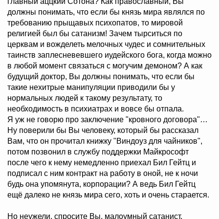
главный аццкий Сотона? Как православный, Вы
должны понимать, что если бы князь мира являлся по
требованию прыщавых психопатов, то мировой
религией был бы сатанизм! Зачем тырситься по
церквам и вожделеть мелочных чудес и сомнительных
таинств заплесневевшего иудейского бога, когда можно
в любой момент связаться с могучим демоном? А как
будущий доктор, Вы должны понимать, что если бы
такие нехитрые манипуляции приводили бы у
нормальных людей к такому результату, то
необходимость в психиатрах и вовсе бы отпала.
Я уж не говорю про заключение "кровного договора"…
Ну поверили бы Вы человеку, который бы рассказал
Вам, что он прочитал книжку "Виндоуз для чайников",
потом позвонил в службу поддержки Майкрософт
после чего к нему немедленно приехал Бил Гейтц и
подписал с ним контракт на работу в оной, не к ночи
будь она упомянута, корпорации? А ведь Бил Гейтц
ещё далеко не князь мира сего, хоть и очень старается.
Но неужели, спросите Вы, малоумный сатанист,