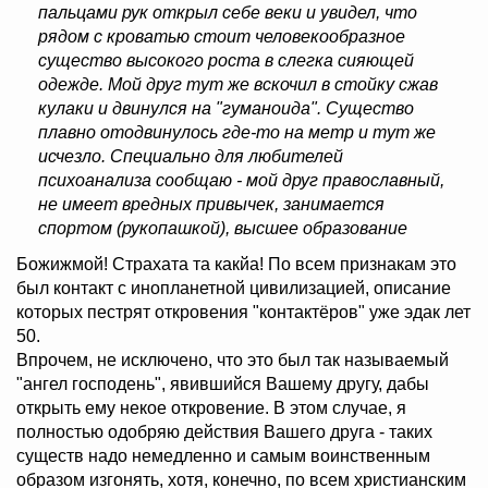
пальцами рук открыл себе веки и увидел, что
рядом с кроватью стоит человекообразное
существо высокого роста в слегка сияющей
одежде. Мой друг тут же вскочил в стойку сжав
кулаки и двинулся на "гуманоида". Существо
плавно отодвинулось где-то на метр и тут же
исчезло. Специально для любителей
психоанализа сообщаю - мой друг православный,
не имеет вредных привычек, занимается
спортом (рукопашкой), высшее образование
Божижмой! Страхата та какйа! По всем признакам это
был контакт с инопланетной цивилизацией, описание
которых пестрят откровения "контактёров" уже эдак лет
50.
Впрочем, не исключено, что это был так называемый
"ангел господень", явившийся Вашему другу, дабы
открыть ему некое откровение. В этом случае, я
полностью одобряю действия Вашего друга - таких
существ надо немедленно и самым воинственным
образом изгонять, хотя, конечно, по всем христианским