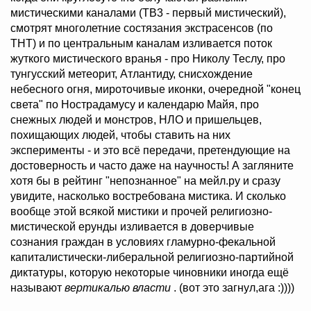
мистическими каналами (ТВ3 - первый мистический),
смотрят многолетние состязания экстрасенсов (по
ТНТ) и по центральным каналам изливается поток
жуткого мистического вранья - про Николу Теслу, про
тунгусский метеорит, Атлантиду, снисхождение
небесного огня, мироточивые иконки, очередной "конец
света" по Нострадамусу и календарю Майя, про
снежных людей и монстров, НЛО и пришельцев,
похищающих людей, чтобы ставить на них
эксперименты - и это всё передачи, претендующие на
достоверность и часто даже на научность! А загляните
хотя бы в рейтинг "непознанное" на мейл.ру и сразу
увидите, насколько востребована мистика. И сколько
вообще этой всякой мистики и прочей религиозно-
мистической ерунды изливается в доверчивые
сознания граждан в условиях гламурно-фекальной
капиталистически-либеральной религиозно-партийной
диктатуры, которую некоторые чиновники иногда ещё
называют
вертикалью власти
. (вот это загнул,ага :))))