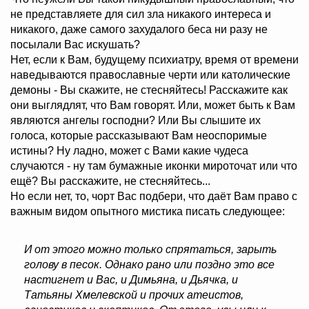
не представляете для сил зла никакого интереса и
никакого, даже самого захудалого беса ни разу не
посылали Вас искушать?
Нет, если к Вам, будущему психиатру, время от времени
наведываются православные черти или католические
демоны - Вы скажите, не стесняйтесь! Расскажите как
они выглядлят, что Вам говорят. Или, может быть к Вам
являются ангелы господни? Или Вы слышите их
голоса, которые рассказывают Вам неоспоримые
истины? Ну ладно, может с Вами какие чудеса
случаются - ну там бумажные иконки мироточат или что
ещё? Вы расскажите, не стесняйтесь...
Но если нет, то, чорт Вас подбери, что даёт Вам право с
важным видом опытного мистика писать следующее:
И от этого можно только спрятаться, зарыть
голову в песок. Однако рано или поздно это все
настигнет и Вас, и Димьяна, и Дьячка, и
Татьяны Хмелевской и прочих атеистов,