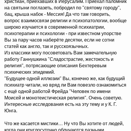
христиан, приехавших в Иерусалим. Приехал паломник
на святыни поглазеть, побродил по "святому городу",
бац, крыша набок - Мессия! Да что там говорить,
вопрос взаимосвязи религии и психопатологии, вообще
широко изучается в современной психиатрии,
психотерапии и психологии - при известном упорстве
Вы за пару часов наберёте десятки, если не сотни
статей как англо, так и русскоязычных.
Из классики могу посоветовать Вам замечательную
работу Ганнушкина "Сладострастие, жестокость и
религия", потрясающие описания Бехтеревым
психических эпидемий.
"Будущее одной иллюзии" Вы, конечно же, как будущий
психиатр читали, но вряд ли Вам повезло ознакомиться
с ещё одной работой Фрейда "Человек по имени
Моисей и монотеистическая религия". Очень советую.
Интересные исследования есть на эту тему и у К. Г.
Юнга.
Что же касается мистики… Ну что Вы хотите от людей,
когда они круглосуточно облучаются разными