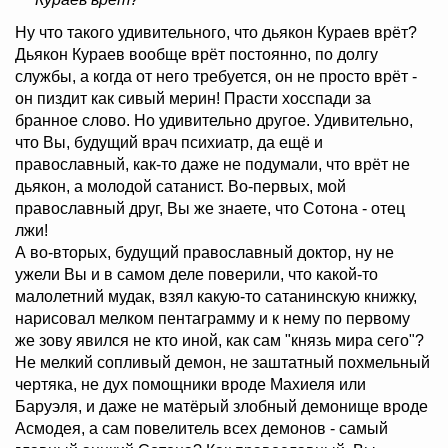
Ну что такого удивительного, что дьякон Кураев врёт?
Дьякон Кураев вообще врёт постоянно, по долгу
службы, а когда от него требуется, он не просто врёт -
он пиздит как сивый мерин! Прасти хосспади за
бранное слово. Но удивительно другое. Удивительно,
что Вы, будущий врач психиатр, да ещё и
православный, как-то даже не подумали, что врёт не
дьякон, а молодой сатанист. Во-первых, мой
православный друг, Вы же знаете, что Сотона - отец
лжи!
А во-вторых, будущий православный доктор, ну не
ужели Вы и в самом деле поверили, что какой-то
малолетний мудак, взял какую-то сатанинскую книжку,
нарисовал мелком пентаграмму и к нему по первому
же зову явился не кто иной, как сам "князь мира сего"?
Не мелкий сопливый демон, не заштатный похмельный
чертяка, не дух помощники вроде Махиеля или
Баруэля, и даже не матёрый злобный демонище вроде
Асмодея, а сам повелитель всех демонов - самый