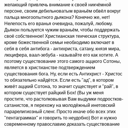
желающий привлечь внимание к своей никчёмной
персоне, своим дебильноватым враньём обвёл вокруг
пальца многоопытного дьякона? Конечно же, нет!
Нелепость его вранья очевидна, пожалуй, любому.
Дьякон пользуется чужим враньём, чтобы поддержать
своё собственное! Христианская теическая структура,
кроме божественной семьи необходимо включает в
себя в себя антибога - антихриста, сатану, князя мира,
люцифера, ваал-зебуба - называйте его как хотите. А
поэтому существование этого самого аццкого Сотоны,
является в христианстве подтверждением
существования бога. Ну, если есть Антихрист - Христос
то обязательно найдётся. Если есть "ад", в котором
живёт аццкий Сотона, то значит существует и "рай", в
котором существует райцкий Бох! (Вы уж меня
простите, что растолковывая Вам выдумки подростков-
сатанистов, я перехожу на молодёжный инетовский
парарелигиозный сленг. Просто иначе обо всех этих
"пентаграммах" и говорить то неудобно) Вот и нужно
современному православию доказать существование