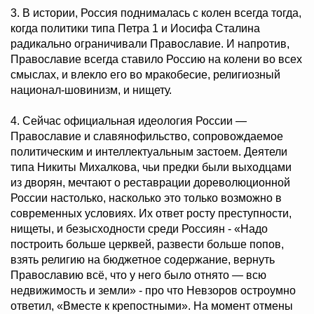
3. В истории, Россия поднималась с колен всегда тогда,
когда политики типа Петра 1 и Иосифа Сталина
радикально ограничивали Православие. И напротив,
Православие всегда ставило Россию на колени во всех
смыслах, и влекло его во мракобесие, религиозный
национал-шовинизм, и нищету.
4. Сейчас официальная идеология России —
Православие и славянофильство, сопровождаемое
политическим и интеллектуальным застоем. Деятели
типа Никиты Михалкова, чьи предки были выходцами
из дворян, мечтают о реставрации дореволюционной
России настолько, насколько это только возможно в
современных условиях. Их ответ росту преступности,
нищеты, и безысходности среди Россиян - «Надо
построить больше церквей, развести больше попов,
взять религию на бюджетное содержание, вернуть
Православию всё, что у него было отнято — всю
недвижимость и земли» - про что Невзоров остроумно
ответил, «Вместе к крепостными». На момент отмены