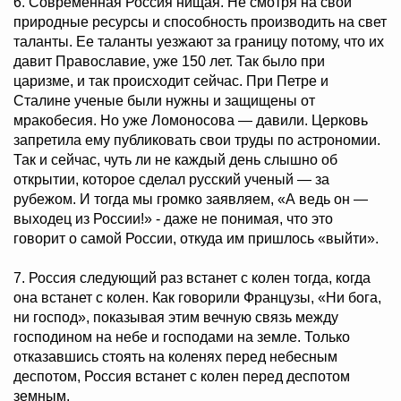
6. Современная Россия нищая. Не смотря на свои
природные ресурсы и способность производить на свет
таланты. Ее таланты уезжают за границу потому, что их
давит Православие, уже 150 лет. Так было при
царизме, и так происходит сейчас. При Петре и
Сталине ученые были нужны и защищены от
мракобесия. Но уже Ломоносова — давили. Церковь
запретила ему публиковать свои труды по астрономии.
Так и сейчас, чуть ли не каждый день слышно об
открытии, которое сделал русский ученый — за
рубежом. И тогда мы громко заявляем, «А ведь он —
выходец из России!» - даже не понимая, что это
говорит о самой России, откуда им пришлось «выйти».
7. Россия следующий раз встанет с колен тогда, когда
она встанет с колен. Как говорили Французы, «Ни бога,
ни господ», показывая этим вечную связь между
господином на небе и господами на земле. Только
отказавшись стоять на коленях перед небесным
деспотом, Россия встанет с колен перед деспотом
земным.