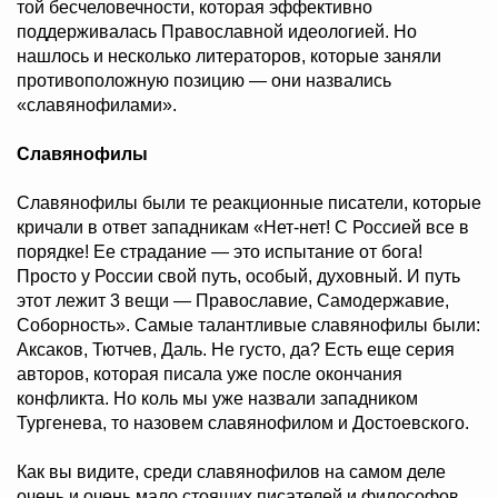
той бесчеловечности, которая эффективно
поддерживалась Православной идеологией. Но
нашлось и несколько литераторов, которые заняли
противоположную позицию — они назвались
«славянофилами».
Славянофилы
Славянофилы были те реакционные писатели, которые
кричали в ответ западникам «Нет-нет! С Россией все в
порядке! Ее страдание — это испытание от бога!
Просто у России свой путь, особый, духовный. И путь
этот лежит 3 вещи — Православие, Самодержавие,
Соборность». Самые талантливые славянофилы были:
Аксаков, Тютчев, Даль. Не густо, да? Есть еще серия
авторов, которая писала уже после окончания
конфликта. Но коль мы уже назвали западником
Тургенева, то назовем славянофилом и Достоевского.
Как вы видите, среди славянофилов на самом деле
очень и очень мало стоящих писателей и философов.