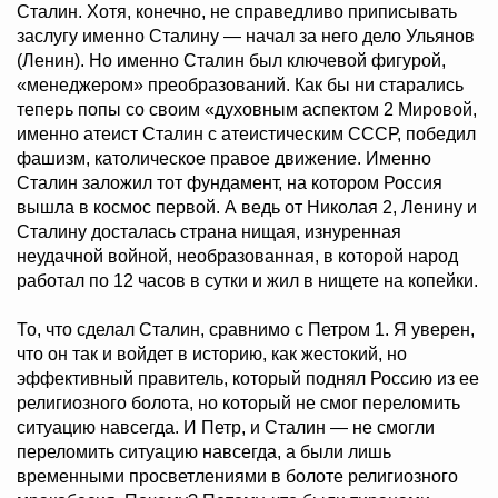
Сталин. Хотя, конечно, не справедливо приписывать
заслугу именно Сталину — начал за него дело Ульянов
(Ленин). Но именно Сталин был ключевой фигурой,
«менеджером» преобразований. Как бы ни старались
теперь попы со своим «духовным аспектом 2 Мировой,
именно атеист Сталин с атеистическим СССР, победил
фашизм, католическое правое движение. Именно
Сталин заложил тот фундамент, на котором Россия
вышла в космос первой. А ведь от Николая 2, Ленину и
Сталину досталась страна нищая, изнуренная
неудачной войной, необразованная, в которой народ
работал по 12 часов в сутки и жил в нищете на копейки.
То, что сделал Сталин, сравнимо с Петром 1. Я уверен,
что он так и войдет в историю, как жестокий, но
эффективный правитель, который поднял Россию из ее
религиозного болота, но который не смог переломить
ситуацию навсегда. И Петр, и Сталин — не смогли
переломить ситуацию навсегда, а были лишь
временными просветлениями в болоте религиозного