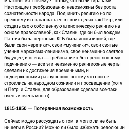
мракобесия. Почему? Потому, что были тиранами.
Настоящие преобразования невозможны без роста
сознательности народа. Подчинить религию но по
прежнему использовать ее в своих целях как Петр, или
создать свою собственную атеистическую религию на
основе православной, как Сталин, где он был вождем,
Партия была церковью, КГБ была инквизицией, где
были свои «еретики», свои «мученики», свои святые
учения марксизма-ленинизма, свое неизменно светлое
будущее, и всегда — требование к беспрекословному
подчинению — все эти неизменно религиозные черты
сделали их достижения временными, и
подверженными разрушению, потому что они не
строились на народном сознании и просвещении (хотя
и Петр, и Сталин, для образования сделали все-таки
очень и очень много).
1815-1850 — Потерянная возможность
Сейчас модно рассуждать о том, а могло ли не быть
нищеты в России? Можно ли было избежать революции