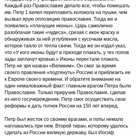
Каждый раз Православие делало все, чтобы помешать
им. Петр 1 велел переплавить колокола на пушки, чем
вызвал ярую оппозицию православия. Тогда же и
появились «плачущие иконы». Царь самолично
разоблачая такие «чудеса», срезая с икон краску и
обнаруживая за ней углубления с кусочкам масла,
которое таяло от тепла свечи. Тогда же он издал указ,
что «У кого иконы будут в приходе плакать, у тех попов
зады заплачут кровью.» Иконы перестали плакать.
Петр не зря назван «Великим». Он смог за время
своего правления «подтянуть» Россию и приблизить ее
к Европе своего времени. И обратите внимание на
один немаловажный факт: главным врагом Петра было
Православие. Только приручив Православие, сделав
из него госучереждение, Петр смог осуществить свои
реформы и дать толчок России на 150 лет вперед.
Петр был жесток со своими врагами, и попы немало
наплакались при нем. Второй тиран, которому удалось
сделать из России великую державу, был Иосиф