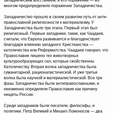
западническим восстанием, и его поражение — во
многом предопределило поражение Западничества.
Западничество прошло в своем развитии путь от анти-
православной религиозности к материализму. У
Западничества было три этапа. Первый этап был
религиозный. Первые западники, такие, как Чаадаев,
считали, что Европа развивается и благоденствует
благодаря влиянию западного Христианства —
католичества или Реформатства. Чаадаев говорил, что
Православие лишено тех животворных
культурообразующих сил, которые свойственны
Католичеству. Вторая волна западничества была
гуманитарной, рационалистической. И уже третья
волна была научной и материалистической. Все три
фазы Западничества были антиправославными, и
неизменно определяли Православие как причину
нищеты России.
Среди западников были писатели, философы, и
политики. Петр Великий и Михаил Ломоносов — два