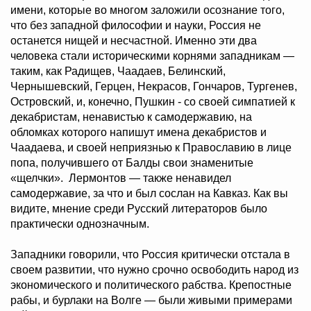
имени, которые во многом заложили осознание того,
что без западной философии и науки, Россия не
останется нищей и несчастной. Именно эти два
человека стали историческими корнями западникам —
таким, как Радищев, Чаадаев, Белинский,
Чернышевский, Герцен, Некрасов, Гончаров, Тургенев,
Островский, и, конечно, Пушкин - со своей симпатией к
декабристам, ненавистью к самодержавию, на
обломках которого напишут имена декабристов и
Чаадаева, и своей неприязнью к Православию в лице
попа, получившего от Балды свои знаменитые
«щелчки». Лермонтов — также ненавидел
самодержавие, за что и был сослан на Кавказ. Как вы
видите, мнение среди Русский литераторов было
практически однозначным.
Западники говорили, что Россия критически отстала в
своем развитии, что нужно срочно освободить народ из
экономического и политического рабства. Крепостные
рабы, и бурлаки на Волге — были живыми примерами