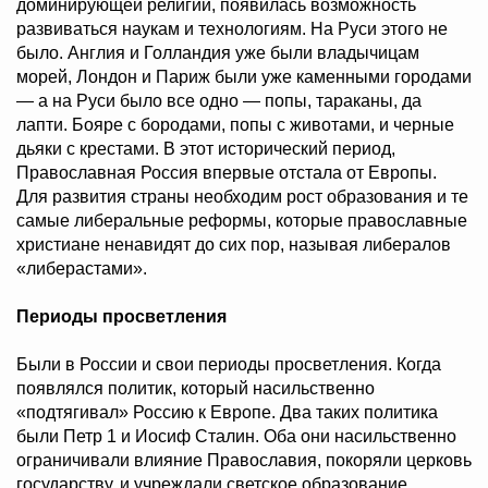
доминирующей религии, появилась возможность
развиваться наукам и технологиям. На Руси этого не
было. Англия и Голландия уже были владычицам
морей, Лондон и Париж были уже каменными городами
— а на Руси было все одно — попы, тараканы, да
лапти. Бояре с бородами, попы с животами, и черные
дьяки с крестами. В этот исторический период,
Православная Россия впервые отстала от Европы.
Для развития страны необходим рост образования и те
самые либеральные реформы, которые православные
христиане ненавидят до сих пор, называя либералов
«либерастами».
Периоды просветления
Были в России и свои периоды просветления. Когда
появлялся политик, который насильственно
«подтягивал» Россию к Европе. Два таких политика
были Петр 1 и Иосиф Сталин. Оба они насильственно
ограничивали влияние Православия, покоряли церковь
государству, и учреждали светское образование.