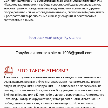
Сайт функционирует в соответствии с 28-й статьей конституции РФ:
«Каждому гарантируется свобода совести, свобода вероисповедания,
включая право исповедовать индивидуально или совместно с другими
любую религию или не исповедовать никакой, свободно выбирать, иметь
и распространять религиозные и иные убеждения и действовать в
соответствии с ними».
Неотразимый клоун Куклачёв
Голубиная почта: a.site.ru.1998@gmail.com
ЧТО ТАКОЕ АТЕИЗМ?
Атеизм – это умение и желание относится к людям по-человечески – к
очень разным: родным и близким, знакомым и незнакомым, великим и
рядовым, верующим и неверующим… Но относится по-человечески не
потому, что «так велел Бог», или «так Богу угодно», или так написано в
Библии, в Коране или в Книге любого другого вероучения… А потому, что
– это люди, которые окружают нас, живут рядом с нами, любят нас, не
любят, равнодушны к нам, а иногда и ненавидят… Но – это люди…
такие, какие они есть. И если человек умеет относиться к людям по-