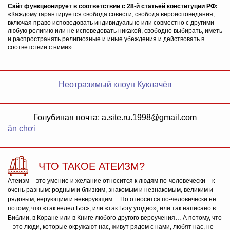
Сайт функционирует в соответствии с 28-й статьей конституции РФ:
«Каждому гарантируется свобода совести, свобода вероисповедания,
включая право исповедовать индивидуально или совместно с другими
любую религию или не исповедовать никакой, свободно выбирать, иметь
и распространять религиозные и иные убеждения и действовать в
соответствии с ними».
Неотразимый клоун Куклачёв
Голубиная почта: a.site.ru.1998@gmail.com
ăn chơi
ЧТО ТАКОЕ АТЕИЗМ?
Атеизм – это умение и желание относится к людям по-человечески – к
очень разным: родным и близким, знакомым и незнакомым, великим и
рядовым, верующим и неверующим… Но относится по-человечески не
потому, что «так велел Бог», или «так Богу угодно», или так написано в
Библии, в Коране или в Книге любого другого вероучения… А потому, что
– это люди, которые окружают нас, живут рядом с нами, любят нас, не