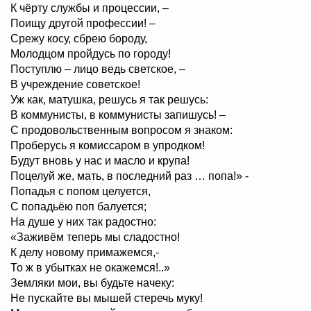
К чёрту службы и процессии, –
Поищу другой профессии! –
Срежу косу, сбрею бороду,
Молодцом пройдусь по городу!
Поступлю – лицо ведь светское, –
В учреждение советское!
Уж как, матушка, решусь я так решусь:
В коммунисты, в коммунисты запишусь! –
С продовольственным вопросом я знаком:
Проберусь я комиссаром в упродком!
Будут вновь у нас и масло и крупа!
Поцелуй же, мать, в последний раз … попа!» -
Попадья с попом целуется,
С попадьёю поп балуется;
На душе у них так радостно:
«Заживём теперь мы сладостно!
К делу новому примажемся,-
То ж в убытках не окажемся!..»
Земляки мои, вы будьте начеку:
Не пускайте вы мышей стеречь муку!