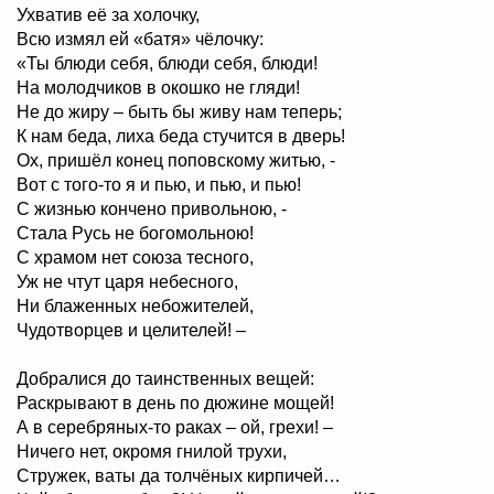
Ухватив её за холочку,
Всю измял ей «батя» чёлочку:
«Ты блюди себя, блюди себя, блюди!
На молодчиков в окошко не гляди!
Не до жиру – быть бы живу нам теперь;
К нам беда, лиха беда стучится в дверь!
Ох, пришёл конец поповскому житью, -
Вот с того-то я и пью, и пью, и пью!
С жизнью кончено привольною, -
Стала Русь не богомольною!
С храмом нет союза тесного,
Уж не чтут царя небесного,
Ни блаженных небожителей,
Чудотворцев и целителей! –
Добралися до таинственных вещей:
Раскрывают в день по дюжине мощей!
А в серебряных-то раках – ой, грехи! –
Ничего нет, окромя гнилой трухи,
Стружек, ваты да толчёных кирпичей…