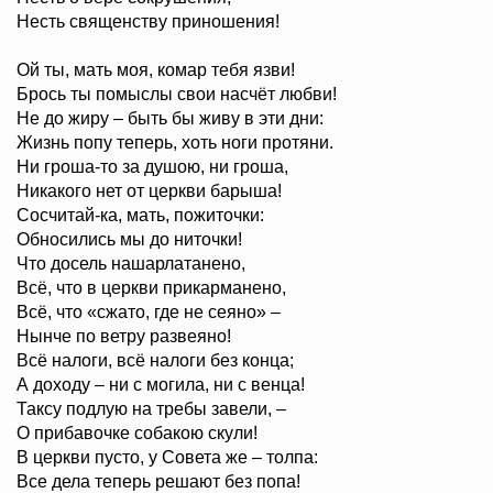
Несть священству приношения!
Ой ты, мать моя, комар тебя язви!
Брось ты помыслы свои насчёт любви!
Не до жиру – быть бы живу в эти дни:
Жизнь попу теперь, хоть ноги протяни.
Ни гроша-то за душою, ни гроша,
Никакого нет от церкви барыша!
Сосчитай-ка, мать, пожиточки:
Обносились мы до ниточки!
Что досель нашарлатанено,
Всё, что в церкви прикарманено,
Всё, что «сжато, где не сеяно» –
Нынче по ветру развеяно!
Всё налоги, всё налоги без конца;
А доходу – ни с могила, ни с венца!
Таксу подлую на требы завели, –
О прибавочке собакою скули!
В церкви пусто, у Совета же – толпа:
Все дела теперь решают без попа!