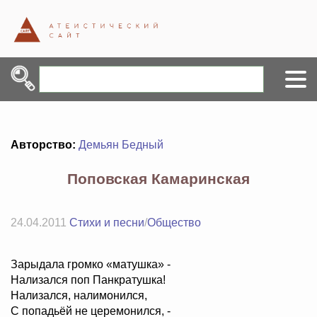
Авторство:
Демьян Бедный
Поповская Камаринская
24.04.2011
Стихи и песни
/
Общество
Зарыдала громко «матушка» -
Нализался поп Панкратушка!
Нализался, налимонился,
С попадьёй не церемонился, -