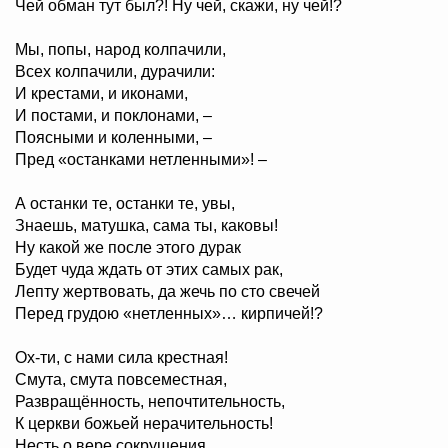
Чей обман тут был?! Ну чей, скажи, ну чей!?
Мы, попы, народ колпачили,
Всех колпачили, дурачили:
И крестами, и иконами,
И постами, и поклонами, –
Поясными и коленными, –
Пред «останками нетленными»! –
А останки те, останки те, увы,
Знаешь, матушка, сама ты, каковы!
Ну какой же после этого дурак
Будет чуда ждать от этих самых рак,
Лепту жертвовать, да жечь по сто свечей
Перед грудою «нетленных»… кирпичей!?
Ох-ти, с нами сила крестная!
Смута, смута повсеместная,
Развращённость, непочтительность,
К церкви божьей нерачительность!
Несть о вере сокрушения,