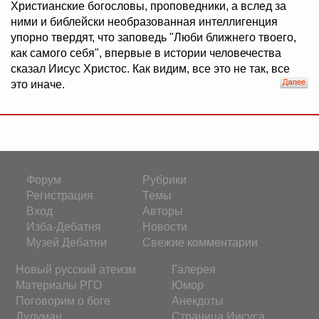
Христианские богословы, проповедники, а вслед за
ними и библейски необразованная интеллигенция
упорно твердят, что заповедь "Люби ближнего твоего,
как самого себя", впервые в истории человечества
сказал Иисус Христос. Как видим, все это не так, все
это иначе.
Форум
Рубрики
Регистрация
Темы
Вход
Авторы
Изба-Дебатня
Новости
Музей Дебатни
Свежие комментарии
Новый русский атеизм
Галерея
Материалы РГО
Юмор
Поговорим о боге
Анекдоты
Дулуман
Страница Иисуса