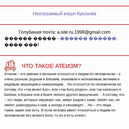
Неотразимый клоун Куклачёв
Голубиная почта: a.site.ru.1998@gmail.com
������ ����� -
������ ������
.
���� ���!
ЧТО ТАКОЕ АТЕИЗМ?
Атеизм – это умение и желание относится к людям по-человечески – к
очень разным: родным и близким, знакомым и незнакомым, великим и
рядовым, верующим и неверующим… Но относится по-человечески не
потому, что «так велел Бог», или «так Богу угодно», или так написано в
Библии, в Коране или в Книге любого другого вероучения… А потому, что
– это люди, которые окружают нас, живут рядом с нами, любят нас, не
любят, равнодушны к нам, а иногда и ненавидят… Но – это люди…
такие, какие они есть. И если человек умеет относиться к людям по-
человечески без всякого Бога, то он и есть атеист.