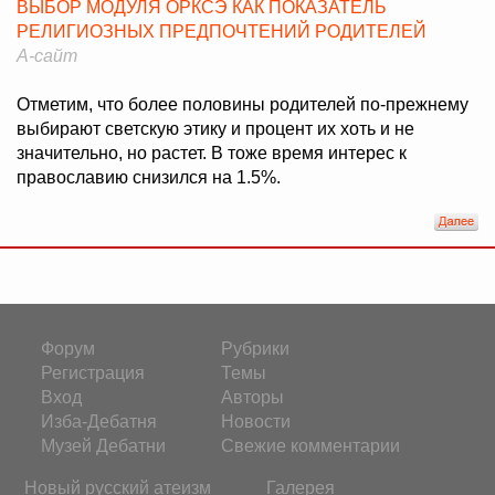
ВЫБОР МОДУЛЯ ОРКСЭ КАК ПОКАЗАТЕЛЬ
РЕЛИГИОЗНЫХ ПРЕДПОЧТЕНИЙ РОДИТЕЛЕЙ
А-сайт
Отметим, что более половины родителей по-прежнему
выбирают светскую этику и процент их хоть и не
значительно, но растет. В тоже время интерес к
православию снизился на 1.5%.
Форум
Рубрики
Регистрация
Темы
Вход
Авторы
Изба-Дебатня
Новости
Музей Дебатни
Свежие комментарии
Новый русский атеизм
Галерея