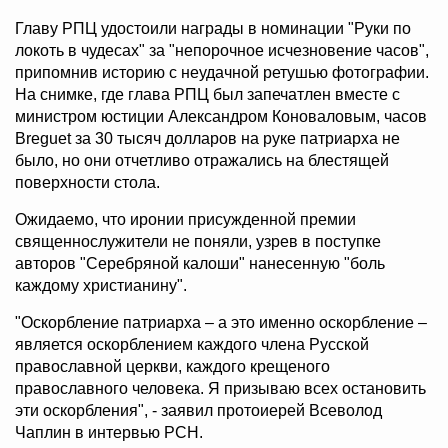
Главу РПЦ удостоили награды в номинации "Руки по
локоть в чудесах" за "непорочное исчезновение часов",
припомнив историю с неудачной ретушью фотографии.
На снимке, где глава РПЦ был запечатлен вместе с
министром юстиции Александром Коноваловым, часов
Breguet за 30 тысяч долларов на руке патриарха не
было, но они отчетливо отражались на блестящей
поверхности стола.
Ожидаемо, что иронии присужденной премии
священнослужители не поняли, узрев в поступке
авторов "Серебряной калоши" нанесенную "боль
каждому христианину".
"Оскорбление патриарха – а это именно оскорбление –
является оскорблением каждого члена Русской
православной церкви, каждого крещеного
православного человека. Я призываю всех остановить
эти оскорбления", - заявил протоиерей Всеволод
Чаплин в интервью РСН.