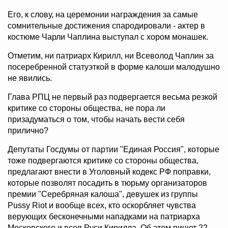
Его, к слову, на церемонии награждения за самые
сомнительные достижения спародировали - актер в
костюме Чарли Чаплина выступал с хором монашек.
Отметим, ни патриарх Кирилл, ни Всеволод Чаплин за
посеребренной статуэткой в форме калоши малодушно
не явились.
Глава РПЦ не первый раз подвергается весьма резкой
критике со стороны общества, не пора ли
призадуматься о том, чтобы начать вести себя
прилично?
Депутаты Госдумы от партии "Единая Россия", которые
тоже подвергаются критике со стороны общества,
предлагают внести в Уголовный кодекс РФ поправки,
которые позволят посадить в тюрьму организаторов
премии "Серебряная калоша", девушек из группы
Pussy Riot и вообще всех, кто оскорбляет чувства
верующих бесконечными нападками на патриарха
Московского и всея Руси Кирилла. Об этом пишет 22