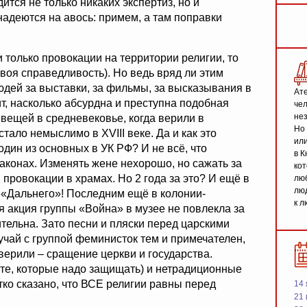
ится не только никаких экспертиз, но и
надеются на авось: примем, а там поправки
только провокации на территории религии, то
своя справедливость). Но ведь вряд ли этим
людей за выставки, за фильмы, за высказывания в
Ате
т, насколько абсурдна и преступна подобная
чел
не
е вещей в средневековье, когда верили в
Но 
стало немыслимо в XVIII веке. Да и как это
или
дин из основных в УК РФ? И не всё, что
в К
аконах. Изменять жене нехорошо, но сажать за
кот
 провокации в храмах. Но 2 года за это? И ещё в
люб
люд
з «Дальнего»! Последним ещё в колонии-
к л
я акция группы «Война» в музее не повлекла за
тельна. Зато песни и пляски перед царскими
лучай с группой феминисток тем и примечателен,
 верили – сращение церкви и государства.
 те, которые надо защищать) и нетрадиционные
тко сказано, что ВСЕ религии равны перед
14 
21 