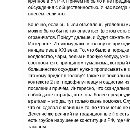
крупное в УК РФ. Причём не было и не предвид
обсуждения с общественностью. У нас всегда 
внесём, если что.
Конечно, если бы были объявлены уголовными 
можно было бы не так опасаться (в этом есть 
ограничатся. Пойдут дальше, и будут сажать 
Интернете. И никому даже в голову не приходи
инициатива в XXI веке. То, что было в порядк
колдовство, чары, ведьм и прочую чепуху, уже 
соотносится с принципом гуманизма, который о
большинство осуждает, нужно прописывать в з
это кому придёт в голову? Также не похвальны
контексте 2 лет педофилу-певцу и садистам и
поселении причём. Интересно, что скандальна
собой даже штрафа, хотя она более предосуди
вратами – это да, тут только казнь поможет. С
что он сделал очевидным то, во что многие не
Деление же религий на традиционные (то есть
есть грубое нарушение конституции РФ, где чё
законом.