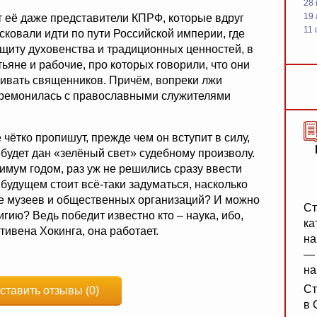
28
19
т её даже представители КПРФ, которые вдруг
11 
сковали идти по пути Российской империи, где
ащиту духовенства и традиционных ценностей, в
тьяне и рабочие, про которых говорили, что они
убивать священников. Причём, вопреки лжи
церемонилась с православными служителями
 чётко пропишут, прежде чем он вступит в силу,
 будет дан «зелёный свет» судебному произволу.
мум годом, раз уж не решились сразу ввести
 будущем стоит всё-таки задуматься, насколько
е музеев и общественных организаций? И можно
Ст
игию? Ведь победит известно кто – наука, ибо,
ка
ивена Хокинга, она работает.
на
— 
на
Ст
ставить отзывы (0)
в 