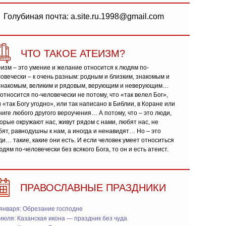
Голубиная почта: a.site.ru.1998@gmail.com
ЧТО ТАКОЕ АТЕИЗМ?
изм – это умение и желание относится к людям по-
овечески – к очень разным: родным и близким, знакомым и
знакомым, великим и рядовым, верующим и неверующим…
относится по-человечески не потому, что «так велел Бог»,
 «так Богу угодно», или так написано в Библии, в Коране или
ниге любого другого вероучения… А потому, что – это люди,
орые окружают нас, живут рядом с нами, любят нас, не
ят, равнодушны к нам, а иногда и ненавидят… Но – это
и… такие, какие они есть. И если человек умеет относиться
юдям по-человечески без всякого Бога, то он и есть атеист.
ПРАВОСЛАВНЫЕ ПРАЗДНИКИ
января: Обрезание господне
июля: Казанская икона — праздник без чуда