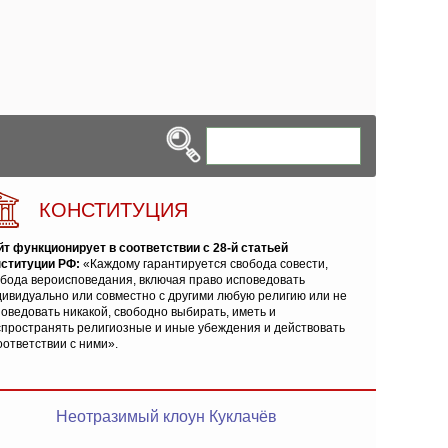
КОНСТИТУЦИЯ
йт функционирует в соответствии с 28-й статьей
нституции РФ:
«Каждому гарантируется свобода совести,
обода вероисповедания, включая право исповедовать
ивидуально или совместно с другими любую религию или не
оведовать никакой, свободно выбирать, иметь и
спространять религиозные и иные убеждения и действовать
оответствии с ними».
Неотразимый клоун Куклачёв