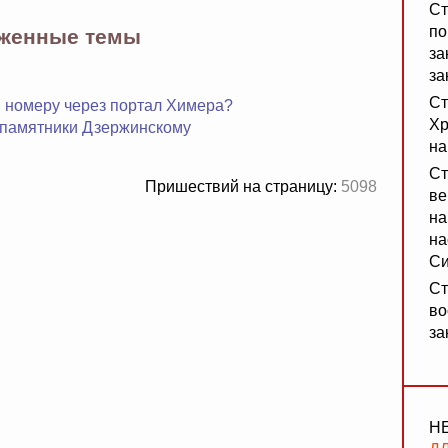
Ст
по
яженные темы
за
за
Ст
 и номеру через портал Химера?
Хр
 памятники Дзержинскому
на
Ст
Пришествий на страницу:
5098
ве
на
на
Си
Ст
во
за
Н