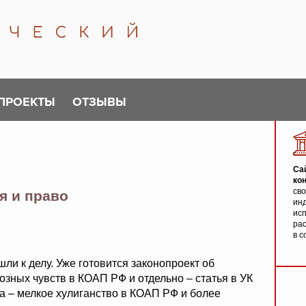
ПРОЕКТЫ
ОТЗЫВЫ
Са
ко
св
я и право
инд
исп
ра
в с
шли к делу. Уже готовится законопроект об
озных чувств в КОАП РФ и отдельно – статья в УК
ва – мелкое хулиганство в КОАП РФ и более