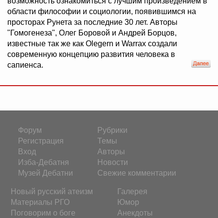
возможность ознакомиться с лучшим произведением в
области философии и социологии, появившимся на
просторах Рунета за последние 30 лет. Авторы
"Гомогенеза", Олег Боровой и Андрей Борцов,
известные так же как Olegern и Warrax создали
современную концепцию развития человека в
сапиенса.
Форум
Рубрики
Регистрация
Темы
Вход
Авторы
Изба-Дебатня
Новости
Музей Дебатни
Свежие комментарии
Новый русский атеизм
Галерея
Материалы РГО
Юмор
Поговорим о боге
Анекдоты