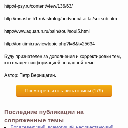
http://i-psy.ru/content/view/136/63/
http://mnashe.h1.ru/astrolog/podvodn/tractat/socsub.htm
http://www.aquarun.ru/psih/soul/soul5.html
http://tonkiimir.ru/viewtopic.php?f=8&t=25634
Буду признателен за дополнения и корректировки тем,
кто владеет информацией по данной теме.
Автор: Петр Верищагин.
Посмотреть и оставить отзывы (179)
Последние публикации на
сопряженные темы
Бог всеведущий, всемогущий, несуществующий