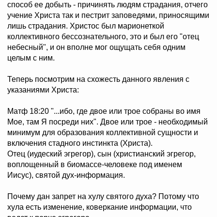
способ ее добыть - причинять людям страдания, отчего
учение Христа так и пестрит заповедями, приносящими
лишь страдания. Христос был марионеткой
коллективного бессознательного, это и был его "отец
небесный", и он вполне мог ощущать себя одним
целым с ним.
Теперь посмотрим на схожесть данного явления с
указаниями Христа:
Матф 18:20 "...ибо, где двое или трое собраны во имя
Мое, там Я посреди них". Двое или трое - необходимый
минимум для образования коллективной сущности и
включения стадного инстинкта (Христа).
Отец (иудеский эгрегор), сын (христианский эгрегор,
воплощенный в биомассе-человеке под именем
Иисус), святой дух-информация.
Почему дан запрет на хулу святого духа? Потому что
хула есть изменение, коверкание информации, что