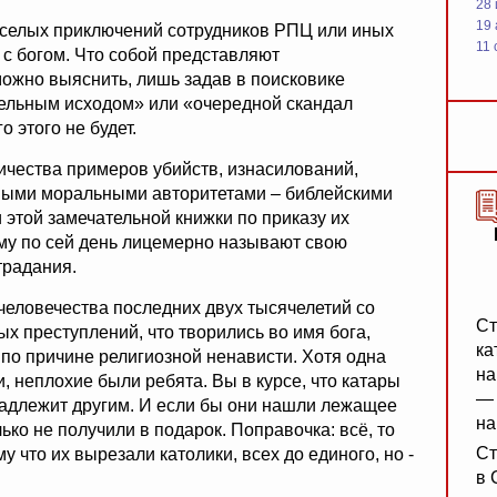
28
19
веселых приключений сотрудников РПЦ или иных
11 
 с богом. Что собой представляют
ожно выяснить, лишь задав в поисковике
ельным исходом» или «очередной скандал
о этого не будет.
личества примеров убийств, изнасилований,
вными моральными авторитетами – библейскими
этой замечательной книжки по приказу их
ему по сей день лицемерно называют свою
традания.
 человечества последних двух тысячелетий со
Ст
х преступлений, что творились во имя бога,
ка
и по причине религиозной ненависти. Хотя одна
на
и, неплохие были ребята. Вы в курсе, что катары
— 
ринадлежит другим. И если бы они нашли лежащее
на
лько не получили в подарок. Поправочка: всё, то
Ст
 что их вырезали католики, всех до единого, но -
в 