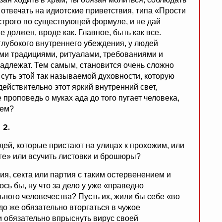
отвечать на идиотские приветствия, типа «Прости
 строго по существующей формуле, и не дай
е должен, вроде как. Главное, быть как все.
глубокого внутреннего убеждения, у людей
ми традициями, ритуалами, требованиями и
надлежат. Тем самым, становится очень сложно
м суть этой так называемой духовности, которую
ействительно этот яркий внутренний свет,
роповедь о муках ада до того пугает человека,
лем?
2.
дей,
которые пристают на улицах к прохожим, или
оге» или всучить листовки и брошюры?
ия, секта или партия с таким остервенением и
сь бы, ну что за дело у уже «праведно
ьного человечества? Пусть их, жили бы себе «во
до же обязательно вторгаться в чужое
и обязательно впрыснуть вирус своей