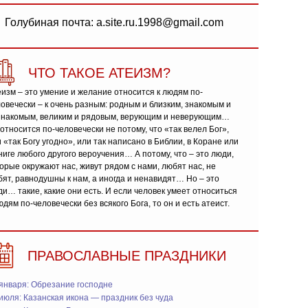
Голубиная почта: a.site.ru.1998@gmail.com
ЧТО ТАКОЕ АТЕИЗМ?
изм – это умение и желание относится к людям по-
овечески – к очень разным: родным и близким, знакомым и
знакомым, великим и рядовым, верующим и неверующим…
относится по-человечески не потому, что «так велел Бог»,
 «так Богу угодно», или так написано в Библии, в Коране или
ниге любого другого вероучения… А потому, что – это люди,
орые окружают нас, живут рядом с нами, любят нас, не
ят, равнодушны к нам, а иногда и ненавидят… Но – это
и… такие, какие они есть. И если человек умеет относиться
юдям по-человечески без всякого Бога, то он и есть атеист.
ПРАВОСЛАВНЫЕ ПРАЗДНИКИ
января: Обрезание господне
июля: Казанская икона — праздник без чуда