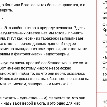
Ст
 о боге или Боге, если так больше нравится, и о
по
 верить.
за
за
1.
Ст
сы. Это любопытство в природе человека. Здесь
Хр
разумительных ответов нет, мы готовы принять
на
ли. И тут как чертик из табакерки выпрыгивает
Ст
все ответы, причем давным-давно. И под ее
ве
аметно выпадает из поля зрения, что ответы эти
на
речивы и фактологически недостоверны.
на
Си
изуется очень простой особенностью: в нее хотят
. Вот именно поэтому никого невозможно
Ст
о хотят, чтобы то, во что они верят, оказалось
во
 И никакие доказательства обратного, невзирая на
за
иматься мозгом, зашоренным мистикой, в
сказать – единственным), является то, что они
Н
и называют верой в бога, и это одно для них