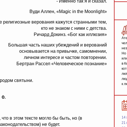
- Именно так я и сказал.
Вуди
Аллен
, «Magic in the Moonlight»
е религиозные верования кажутся странными тем,
кто не знаком с ними с детства.
Ричард Докинз. «Бог как иллюзия»
Ате
чел
Большая часть наших убеждений и верований
не
основывается на привычке, самомнении,
Но 
личном интересе и частом повторении.
или
Бертран Рассел «Человеческое познание»
в К
кот
люб
люд
родом святыни.
к л
0.
14 
что в этом тексте могло бы быть, но (в
21 
конодательством) не будет.