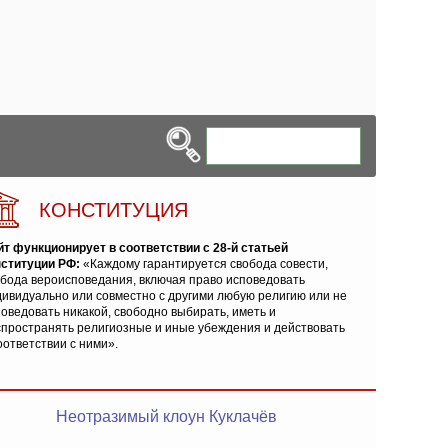
КОНСТИТУЦИЯ
йт функционирует в соответствии с 28-й статьей
нституции РФ:
«Каждому гарантируется свобода совести,
обода вероисповедания, включая право исповедовать
ивидуально или совместно с другими любую религию или не
оведовать никакой, свободно выбирать, иметь и
спространять религиозные и иные убеждения и действовать
оответствии с ними».
Неотразимый клоун Куклачёв