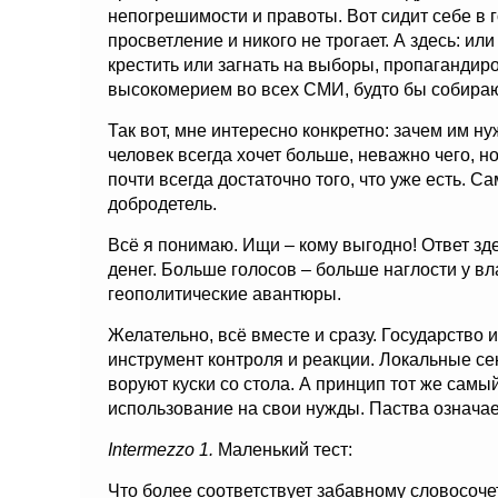
непогрешимости и правоты. Вот сидит себе в г
просветление и никого не трогает. А здесь: ил
крестить или загнать на выборы, пропагандир
высокомерием во всех СМИ, будто бы собираю
Так вот, мне интересно конкретно: зачем им 
человек всегда хочет больше, неважно чего, н
почти всегда достаточно того, что уже есть. 
добродетель.
Всё я понимаю. Ищи – кому выгодно! Ответ зд
денег. Больше голосов – больше наглости у в
геополитические авантюры.
Желательно, всё вместе и сразу. Государство 
инструмент контроля и реакции. Локальные се
воруют куски со стола. А принцип тот же сам
использование на свои нужды. Паства означает 
Intermezzo
1.
Маленький тест:
Что более соответствует забавному словосоч