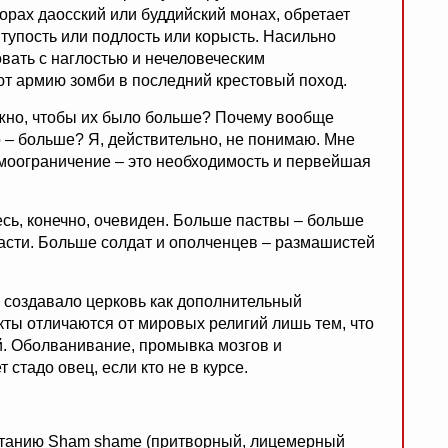
орах даосский или буддийский монах, обретает
и тупость или подлость или корысть. Насильно
овать с наглостью и нечеловеческим
т армию зомби в последний крестовый поход.
нужно, чтобы их было больше? Почему вообще
о – больше? Я, действительно, не понимаю. Мне
Самоограничение – это необходимость и первейшая
есь, конечно, очевиден. Больше паствы – больше
ласти. Больше солдат и ополченцев – размашистей
и создавало церковь как дополнительный
кты отличаются от мировых религий лишь тем, что
ый. Оболванивание, промывка мозгов и
стадо овец, если кто не в курсе.
етанию
Sham
shame
(притворный, лицемерный