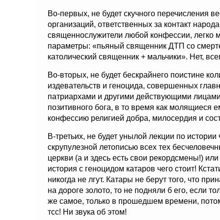
Во-первых, не будет скучного перечисления 
организаций, ответственных за контакт народа
священнослужители любой конфессии, легко м
параметры: «пьяный священник ДТП со смерт
католический священник + мальчики». Нет, всег
Во-вторых, не будет бескрайнего поистине ко
издевательств и геноцида, совершенных гла
патриархами и другими действующими лицами 
позитивного бога, в то время как молящиеся 
конфессию религией добра, милосердия и сос
В-третьих, не будет унылой лекции по истории
скрупулезной летописью всех тех бесчеловечны
церкви (а и здесь есть свои рекордсмены!) ил
история с геноцидом катаров чего стоит! Кстат
никогда не лгут. Катары не берут того, что п
на дороге золото, то не подняли б его, если то
же самое, только в прошедшем времени, потому
тсс! Ни звука об этом!