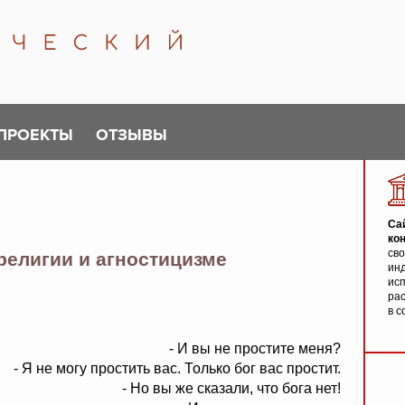
ПРОЕКТЫ
ОТЗЫВЫ
Са
ко
св
религии и агностицизме
инд
исп
ра
в с
- И вы не простите меня?
- Я не могу простить вас. Только бог вас простит.
- Но вы же сказали, что бога нет!