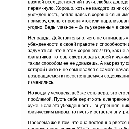
важней всех достижений науки, любых доводов
перемкнуло. Хорошо, хоть не каждого из них (
убежденность, воплощаясь в хорошо слышимом
примеру, слепых проституток или парализованн
угодно. Ведь главное – быть уверенным в свое
Неправда. Действительно, чего не отнимешь у
убежденности в своей правоте и способности и
задуматься, что в этом хорошего? Что, как не
фанатиков, готовых жертвовать своей и чужими
таким способом ее не докажешь. А как раз ту 
которой никто и не сомневался с самого начал
возвращаемся к несостоявшемуся содержанию 
изменились.
Но когда у человека всё же есть вера, это его
проблемой. Пусть себе верит хоть в лепреконо
хуже. Если эта убежденность - внутренняя, н
физическим миром, то пусть и остается внутри
Проблема же в том, что она постоянно рвется
воцерковленных людей? «Ты должен!» Ты обяз