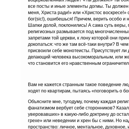
все посты и иные элементы догмы. Ты должен 
меня, Христа ради!» или «Христос воскресе!»
бог(
sic
!), ошибешься! Причем, верить особо и н
Шапки долой, поклонились! А сама суть веры, 
религиозных размывается под многочисленны
запретами той церкви, к лону которой они при
докопаться: что же там всё-таки внутри? В че
присвоили себе монотеисты. Присутствует ли д
делающий человека высокоморальным, или же п
что становится его нравственным ограничите
Вам не кажется странным такое поведение лю
ходят по квартирам, пытаясь «поговорить о б
Объясните мне, тугодуму, почему каждая религ
фанатизмом вербует себе сторонников? Казало
уверовавших» в какую-либо доктрину до остал
грехе» или неведении и хрен бы с ними. Но на
пространство: личное, ментальное, духовное, 