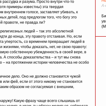
Н
 рассудка и разума. Просто внутри что-то
А-
хотя примеры известны) эта твердая
 внутреннем голосе, заставляет убивать, к
Би
ых детей, под предлогом того, что богу это
ув
й правоте, не правда ли?
(М
 религиозных людей – так это абсолютной
дти до конца, эту правоту отстаивая. Но, если
 эта упертость, со временем превращает людей в
 жизнями, чтобы доказать, нет, не свою правоту:
самую собственную убежденность в своей вере, в
а. А способы доказательства – и тут мы снова
– на протяжении истории человечества не особо
 личное дело. Оно не должно становится чужой
в или фей, если от этого никому не становится
икаким образом не согласуемая с внешним,
.
 наружу! Какую фразу чаще всего слышишь от
ан ходить в храм, ты обязан молиться, соблюдать