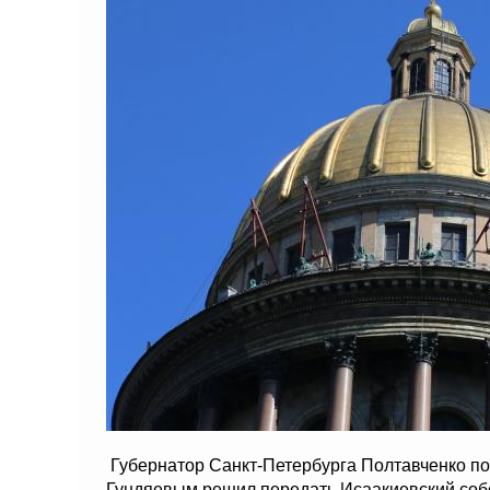
Губернатор Санкт-Петербурга Полтавченко по
Гундяевым решил передать Исаакиевский собо