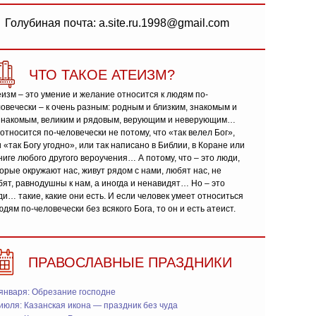
Голубиная почта: a.site.ru.1998@gmail.com
ЧТО ТАКОЕ АТЕИЗМ?
изм – это умение и желание относится к людям по-
овечески – к очень разным: родным и близким, знакомым и
знакомым, великим и рядовым, верующим и неверующим…
относится по-человечески не потому, что «так велел Бог»,
 «так Богу угодно», или так написано в Библии, в Коране или
ниге любого другого вероучения… А потому, что – это люди,
орые окружают нас, живут рядом с нами, любят нас, не
ят, равнодушны к нам, а иногда и ненавидят… Но – это
и… такие, какие они есть. И если человек умеет относиться
юдям по-человечески без всякого Бога, то он и есть атеист.
ПРАВОСЛАВНЫЕ ПРАЗДНИКИ
января: Обрезание господне
июля: Казанская икона — праздник без чуда