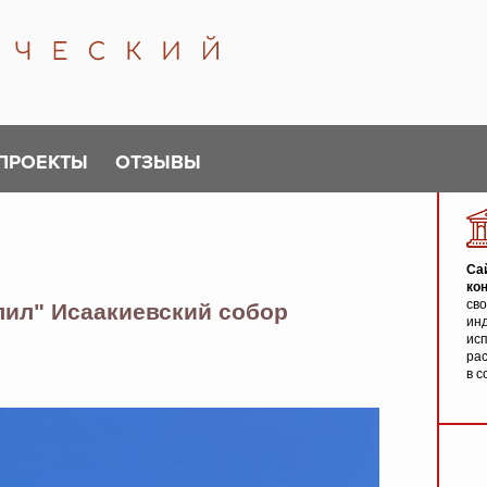
ПРОЕКТЫ
ОТЗЫВЫ
Са
ко
св
лил" Исаакиевский собор
инд
исп
ра
в с