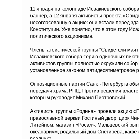
11 января на колоннаде Исаакиевского собор
баннер, а 12 января активисты проекта «Свид
несогласованную акцию: они встали перед зда
Конституции. Уже понятно, что в этом году Ис
политического акционизма.
Члены атеистической группы "Свидетели маятн
Исаакиевского собора серию одиночных пикето
активистов группы полностью окружили собор 
установленное законом пятидесятиметровое 
Оппозиционные партии Санкт-Петербурга объя
передачи храма РПЦ. Против решения власте
которым руководит Михаил Пиотровский.
Активисты группы «Родина» провели акцию «П
православной церкви Гостиный двор, цирк Чин
Литейном, магазин «Росал», Мальцевский рыно
океанариум, родильный дом Снегирева, кафе «
всадника.