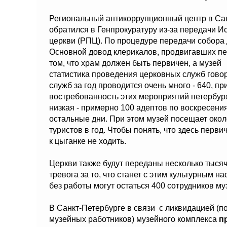
Региональный антикоррупционный центр в Санк
обратился в Генпрокуратуру из-за передачи И
церкви (РПЦ). По процедуре передачи собора
Основной довод клерикалов, продвигавших пе
том, что храм должен быть первичен, а музей
статистика проведения церковных служб говори
служб за год проводится очень много - 640, пр
востребованность этих мероприятий петербу
низкая - примерно 100 адептов по воскресения
остальные дни. При этом музей посещает около
туристов в год. Чтобы понять, что здесь перв
к цыганке не ходить.
Церкви также будут переданы несколько тыся
тревога за то, что станет с этим культурным н
без работы могут остаться 400 сотрудников му
В Санкт-Петербурге в связи с ликвидацией (п
музейных работников) музейного комплекса
п