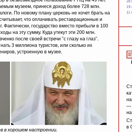
28
аемым музеем, принеся доход более 728 млн.
19
алоги. По новому плану церковь не хочет брать на
11 
считывает, что оплачивать реставрационные и
г. Фактически, государство вместо прибыли в 100
оды на эту сумму. Куда утекут эти 200 млн.
ченко после своей встречи "с глазу на глаз".
нать 3 миллиона туристов, или сколько их
ениров, устроенную в музее.
Ст
ка
на
— 
на
Ст
в 
ев в хорошем настроении.