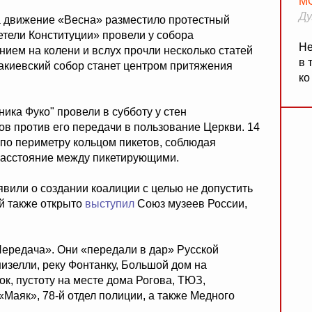
М
Ду
а движение «Весна» разместило протестный
етели Конституции» провели у собора
Не
нием на колени и вслух прочли несколько статей
в 
аакиевский собор станет центром притяжения
ко
ика Фуко" провели в субботу у стен
в против его передачи в пользование Церкви. 14
по периметру кольцом пикетов, соблюдая
расстояние между пикетирующими.
вили о создании коалиции с целью не допустить
й также открыто
выступил
Союз музеев России,
ередача». Они «передали в дар» Русской
изелли, реку Фонтанку, Большой дом на
к, пустоту на месте дома Рогова, ТЮЗ,
Маяк», 78-й отдел полиции, а также Медного