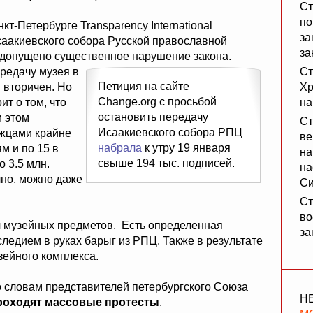
Ст
по
т-Петербурге Transparency International
за
саакиевского собора Русской православной
за
 допущено существенное нарушение закона.
редачу музея в
Ст
Петиция на сайте
 вторичен. Но
Хр
Change.org с просьбой
т о том, что
на
остановить передачу
и этом
Ст
Исаакиевского собора РПЦ
ржцами крайне
ве
набрала
к утру 19 января
м и по 15 в
на
свыше 194 тыс. подписей.
 3.5 млн.
на
ично, можно даже
Си
Ст
во
ч музейных предметов. Есть определенная
за
аследием в руках барыг из РПЦ. Также в результате
зейного комплекса.
о словам представителей петербургского Союза
Н
роходят массовые протесты
.