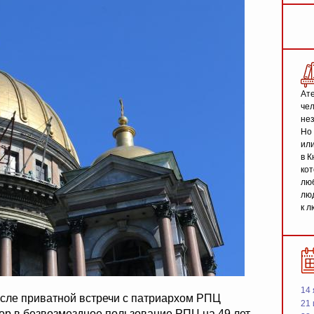
Ате
чел
не
Но 
или
в К
кот
люб
люд
к л
14 
сле приватной встречи с патриархом РПЦ
21 
р в безвозмездное пользование РПЦ на 49 лет.