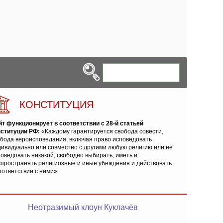
КОНСТИТУЦИЯ
йт функционирует в соответствии с 28-й статьей
нституции РФ:
«Каждому гарантируется свобода совести,
обода вероисповедания, включая право исповедовать
ивидуально или совместно с другими любую религию или не
оведовать никакой, свободно выбирать, иметь и
спространять религиозные и иные убеждения и действовать
оответствии с ними».
Неотразимый клоун Куклачёв