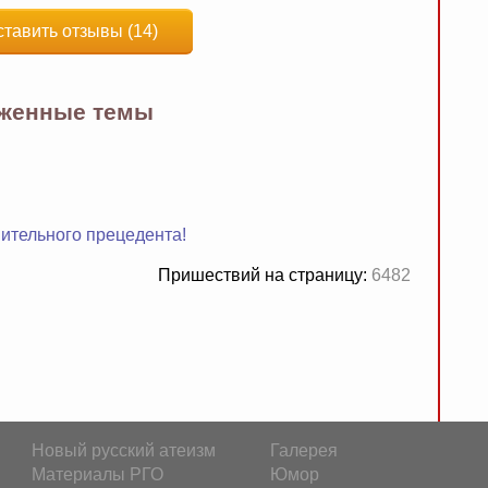
ставить отзывы (14)
яженные темы
нительного прецедента!
Пришествий на страницу:
6482
Новый русский атеизм
Галерея
Материалы РГО
Юмор