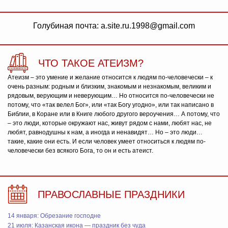
Голубиная почта: a.site.ru.1998@gmail.com
ЧТО ТАКОЕ АТЕИЗМ?
Атеизм – это умение и желание относится к людям по-человечески – к
очень разным: родным и близким, знакомым и незнакомым, великим и
рядовым, верующим и неверующим… Но относится по-человечески не
потому, что «так велел Бог», или «так Богу угодно», или так написано в
Библии, в Коране или в Книге любого другого вероучения… А потому, что
– это люди, которые окружают нас, живут рядом с нами, любят нас, не
любят, равнодушны к нам, а иногда и ненавидят… Но – это люди…
такие, какие они есть. И если человек умеет относиться к людям по-
человечески без всякого Бога, то он и есть атеист.
ПРАВОСЛАВНЫЕ ПРАЗДНИКИ
14 января: Обрезание господне
21 июля: Казанская икона — праздник без чуда