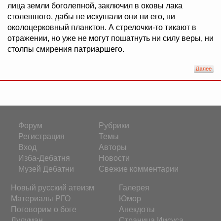
лица земли боголепной, заключил в оковы лака
столешного, дабы не искушали они ни его, ни
околоцерковный планктон. А стрелочки-то тикают в
отражении, но уже не могут пошатнуть ни силу веры, ни
столпы смирения патриаршего.
Форум
Рубрики
Регистрация
Темы
Вход
Авторы
Изба-Дебатня
Новости
Музей Дебатни
Свежие комментарии
Новый русский атеизм
Галерея
Материалы РГО
Юмор
Поговорим о боге
Анекдоты
Дулуман
Страница Иисуса