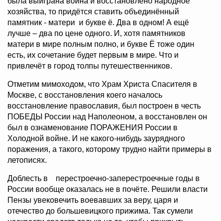
была выиграна война и восстановлено народное
хозяйства, то придётся ставить объединённый
памятник - матери и букве ё. Два в одном! А ещё
лучше – два по цене одного. И, хотя памятников
матери в мире полным полно, и букве Ё тоже один
есть, их сочетание будет первым в мире. Что и
привлечёт в город толпы путешественников.
Отметим мимоходом, что Храм Христа Спасителя в
Москве, с восстановления коего началось
восстановление православия, был построен в честь
ПОБЕДЫ России над Наполеоном, а восстановлен он
был в ознаменование ПОРАЖЕНИЯ России в
Холодной войне. И не какого-нибудь заурядного
поражения, а такого, которому трудно найти примеры в
летописях.
Доблесть в перестроечно-заперестроечные годы в
России вообще оказалась не в почёте. Решили власти
Пензы увековечить воевавших за веру, царя и
отечество до большевицкого прижима. Так сумели