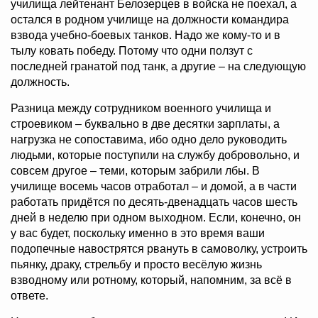
училища лейтенант Белозерцев в войска не поехал, а
остался в родном училище на должности командира
взвода учебно-боевых танков. Надо же кому-то и в
тылу ковать победу. Потому что одни ползут с
последней гранатой под танк, а другие – на следующую
должность.
Разница между сотрудником военного училища и
строевиком – буквально в две десятки зарплаты, а
нагрузка не сопоставима, ибо одно дело руководить
людьми, которые поступили на службу добровольно, и
совсем другое – теми, которым забрили лбы. В
училище восемь часов отработал – и домой, а в части
работать придётся по десять-двенадцать часов шесть
дней в неделю при одном выходном. Если, конечно, он
у вас будет, поскольку именно в это время ваши
подопечные навострятся рвануть в самоволку, устроить
пьянку, драку, стрельбу и просто весёлую жизнь
взводному или ротному, который, напомним, за всё в
ответе.