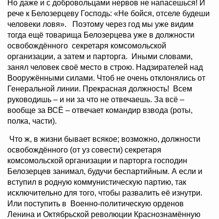
Но даже и с добровольцами нервов не напасешься! И
рече к Белозерцеву Господь: «Не бойся, отселе будеши
человеки ловя». Поэтому через год мы уже видим
тогда ещё товарища Белозерцева уже в должности
освобождённого секретаря комсомольской
организации, а затем и парторга. Иными словами,
занял человек своё место в строю. Надзирателей над
Вооружёнными силами. Чтоб не очень отклонялись от
Генеральной линии. Прекрасная должность! Всем
руководишь – и ни за что не отвечаешь. За всё –
вообще за ВСЁ – отвечает командир взвода (роты,
полка, части).
Что ж, в жизни бывает всякое; возможно, должности
освобождённого (от уз совести) секретаря
комсомольской организации и парторга господин
Белозерцев занимал, будучи беспартийным. А если и
вступил в родную коммунистическую партию, так
исключительно для того, чтобы развалить её изнутри.
Или поступить в Военно-политическую орденов
Ленина и Октябрьской революции Краснознамённую