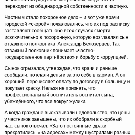
переходит из общенародной собственности в частную.
Частным стало похоронное дело – и вот уже врачи
городской «скорой» пожаловались, что их под расписку
заставляют сообщать обо всех случаях смерти
исключительно в похоронную, которую возглавлял сын
отважного полковника Александр Белозерцев. Так
отважный полковник понимает «частно-
государственное партнёрство» и борьбу с коррупцией.
Сынок огрызался, утверждая, что врачи и раньше
сообщали, но клали деньги за это себе в карман. А он,
хороший, перечисляет оплату по договору в больницу и
покупает краску. Нельзя не признать, что
профессиональный воспитатель воспитал сына,
убеждённого, что все вокруг жулики.
А когда граждане высказывали недовольство, что цены
у частников завышены, что их обобрали в скорбный
час, сынок отвечал: «Зато постоянные драки
прекратились «на адресах» между шустрилами разных