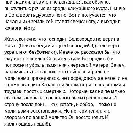
пригласили, а сам он не догадался, как обычно,
выступить с речью из среды ближайшего куста. Нынче
в Бога верить дураков нет-с! Вот и получается, что
начальники земли сей ставят свечку богу, а выходит
кочерга чёрту.
Жаль, конечно, что господин Белозерцев не верит в
Бога. (Неисповедимы Пути Господни! Здание веры
укрепляют безбожники). Иначе он рассказал бы, что
ему во сне явился Спаситель (или Богородица) и
попросили убрать памятник к чёртовой матери. Зачем
напоминать населению, что войну выиграли не
молитвами праведников, не посредством ангелов, и не
с помощью лика Казанской богоматери, а подвигами и
трудами простых смертных. Которые, как ни печально
об этом говорить, в основном были грешниками. И
страну после войн, - как, кстати, и собор, - тоже не
молитвами восстановили. Но нет сомнения, что
здоровье по вашей молитве Он восстановит. И
жилплощадь пошлёт.