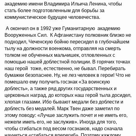
академию имени Владимира Ильича Ленина, чтобы
стать более подготовленным для борьбы за
коммунистическое будущее человечества.
А окончил он в 1992 уже Гуманитарную академию
Вооруженных Сил. К Афганистану полковник близко не
подходил, Чеченскую бойню пересидел в глубочайшем
тылу на должности военкома, отправляя на смерть
толком не обученных мальчишек, отловленных с
помощью нашей доблестной полиции. В горячих точках
наш герой тоже, естественно, не бывал. Перебирать
бумажки безопаснее. Ну, не лез человек в герои! Что не
помешало ему получить госзнак «За воинскую
доблесть», а также ряд других государственных и
церковных наград, до которых наш герой тыла досидел,
хлопая глазами. Ибо бывают медали без доблести и
доблесть без медалей. Марк Твен даже заметил по
этому поводу: «Лучше заслужить почет и не иметь его,
нежели иметь его, не заслужив». Иногда для того,
чтобы сгибаться под весом госзнаков, надо сначала
научиться «сгибаться вперегиб». Поэтому каждому