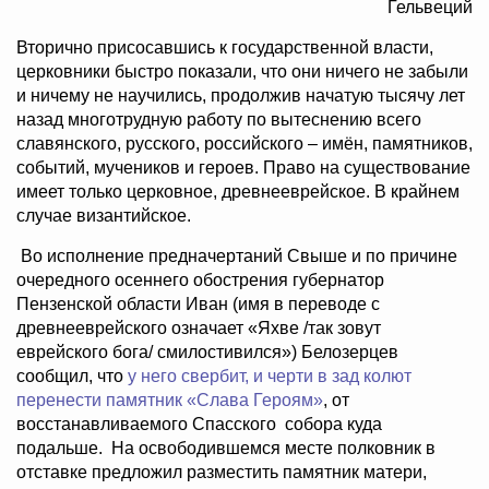
Гельвеций
Вторично присосавшись к государственной власти,
церковники быстро показали, что они ничего не забыли
и ничему не научились, продолжив начатую тысячу лет
назад многотрудную работу по вытеснению всего
славянского, русского, российского – имён, памятников,
событий, мучеников и героев. Право на существование
имеет только церковное, древнееврейское. В крайнем
случае византийское.
Во исполнение предначертаний Свыше и по причине
очередного осеннего обострения губернатор
Пензенской области Иван (имя в переводе с
древнееврейского означает «Яхве /так зовут
еврейского бога/ смилостивился») Белозерцев
сообщил, что
у него свербит, и черти в зад колют
перенести памятник «Слава Героям»
, от
восстанавливаемого Спасского собора куда
подальше. На освободившемся месте полковник в
отставке предложил разместить памятник матери,