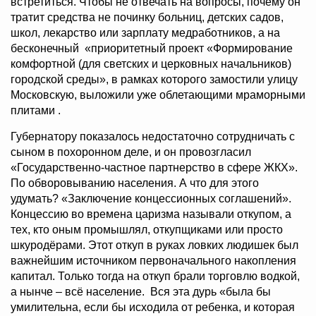
встретиться. Чтобы не отвечать на вопросы, почему он
тратит средства не починку больниц, детских садов,
школ, лекарство или зарплату медработников, а на
бесконечный «приоритетный проект «Формирование
комфортной (для светских и церковных начальников)
городской среды», в рамках которого замостили улицу
Московскую, выложили уже облетающими мраморными
плитами .
Губернатору показалось недостаточно сотрудничать с
сыном в похоронном деле, и он провозгласил
«Государственно-частное партнерство в сфере ЖКХ».
По обворовыванию населения. А что для этого
удумать? «Заключение концессионных соглашений».
Концессию во времена царизма называли откупом, а
тех, кто оным промышлял, откупщиками или просто
шкуродёрами. Этот откуп в руках ловких людишек был
важнейшим источником первоначального накопления
капитал. Только тогда на откуп брали торговлю водкой,
а нынче – всё население. Вся эта дурь «была бы
умилительна, если бы исходила от ребенка, и которая