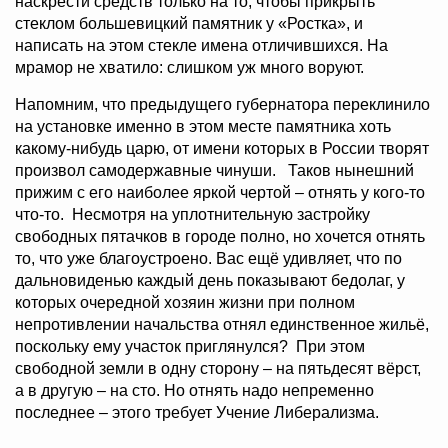
наскрести средств только на то, чтобы прикрыть
стеклом большевицкий памятник у «Ростка», и
написать на этом стекле имена отличившихся. На
мрамор не хватило: слишком уж много воруют.
Напомним, что предыдущего губернатора переклинило
на установке именно в этом месте памятника хоть
какому-нибудь царю, от имени которых в России творят
произвол самодержавные чинуши. Таков нынешний
прижим с его наиболее яркой чертой – отнять у кого-то
что-то. Несмотря на уплотнительную застройку
свободных пятачков в городе полно, но хочется отнять
то, что уже благоустроено. Вас ещё удивляет, что по
дальновиденью каждый день показывают бедолаг, у
которых очередной хозяин жизни при полном
непротивлении начальства отнял единственное жильё,
поскольку ему участок приглянулся? При этом
свободной земли в одну сторону – на пятьдесят вёрст,
а в другую – на сто. Но отнять надо непременно
последнее – этого требует Учение Либерализма.