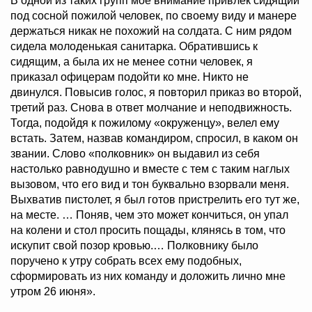
В одной из таких групп мое внимание привлек сидящий
под сосной пожилой человек, по своему виду и манере
держаться никак не похожий на солдата. С ним рядом
сидела молоденькая санитарка. Обратившись к
сидящим, а была их не менее сотни человек, я
приказал офицерам подойти ко мне. Никто не
двинулся. Повысив голос, я повторил приказ во второй,
третий раз. Снова в ответ молчание и неподвижность.
Тогда, подойдя к пожилому «окруженцу», велел ему
встать. Затем, назвав командиром, спросил, в каком он
звании. Слово «полковник» он выдавил из себя
настолько равнодушно и вместе с тем с таким наглых
вызовом, что его вид и тон буквально взорвали меня.
Выхватив пистолет, я был готов пристрелить его тут же,
на месте. … Поняв, чем это может кончиться, он упал
на колени и стол просить пощады, клянясь в том, что
искупит свой позор кровью.… Полковнику было
поручено к утру собрать всех ему подобных,
сформировать из них команду и доложить лично мне
утром 26 июня».