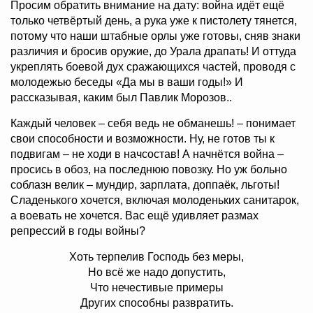
Просим обратить внимание на дату: война идёт ещё
только четвёртый день, а рука уже к пистолету тянется,
потому что наши штабные орлы уже готовы, сняв знаки
различия и бросив оружие, до Урала драпать! И оттуда
укреплять боевой дух сражающихся частей, проводя с
молодежью беседы «Да мы в ваши годы!» И
рассказывая, каким был Павлик Морозов..
Каждый человек – себя ведь не обманешь! – понимает
свои способности и возможности. Ну, не готов ты к
подвигам – не ходи в начсостав! А начнётся война –
просись в обоз, на последнюю повозку. Но уж больно
соблазн велик – мундир, зарплата, доппаёк, льготы!
Сладенького хочется, включая молоденьких санитарок,
а воевать не хочется. Вас ещё удивляет размах
репрессий в годы войны?
Хоть терпелив Господь без меры,
Но всё же надо допустить,
Что нечестивые примеры
Других способны развратить.