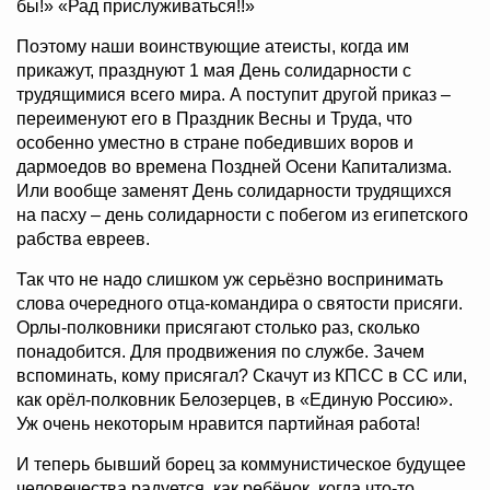
бы!» «Рад прислуживаться!!»
Поэтому наши воинствующие атеисты, когда им
прикажут, празднуют 1 мая День солидарности с
трудящимися всего мира. А поступит другой приказ –
переименуют его в Праздник Весны и Труда, что
особенно уместно в стране победивших воров и
дармоедов во времена Поздней Осени Капитализма.
Или вообще заменят День солидарности трудящихся
на пасху – день солидарности с побегом из египетского
рабства евреев.
Так что не надо слишком уж серьёзно воспринимать
слова очередного отца-командира о святости присяги.
Орлы-полковники присягают столько раз, сколько
понадобится. Для продвижения по службе. Зачем
вспоминать, кому присягал? Скачут из КПСС в СС или,
как орёл-полковник Белозерцев, в «Единую Россию».
Уж очень некоторым нравится партийная работа!
И теперь бывший борец за коммунистическое будущее
человечества радуется, как ребёнок, когда что-то