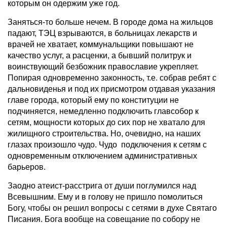
которым он одержим уже год.
Заняться-то больше нечем. В городе дома на жильцов
падают, ТЭЦ взрываются, в больницах лекарств и
врачей не хватает, коммунальщики повышают не
качество услуг, а расценки, а бывший политрук и
воинствующий безбожник православие укрепляет.
Попирая одновременно законность, т.е. собрав ребят с
дальновиденья и под их присмотром отдавая указания
главе города, который ему по конституции не
подчиняется, немедленно подключить главсобор к
сетям, мощности которых до сих пор не хватало для
жилищного строительства. Но, очевидно, на наших
глазах произошло чудо. Чудо подключения к сетям с
одновременным отключением административных
барьеров.
Заодно атеист-расстрига от души поглумился над
Всевышним. Ему и в голову не пришло помолиться
Богу, чтобы он решил вопросы с сетями в духе Святаго
Писания. Бога вообще на совещание по собору не