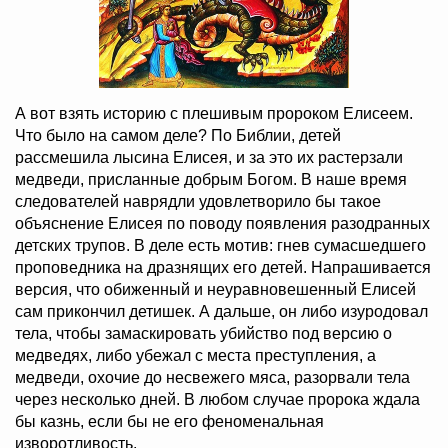
А вот взять историю с плешивым пророком Елисеем.
Что было на самом деле? По Библии, детей
рассмешила лысина Елисея, и за это их растерзали
медведи, присланные добрым Богом. В наше время
следователей наврядли удовлетворило бы такое
объяснение Елисея по поводу появления разодранных
детских трупов. В деле есть мотив: гнев сумасшедшего
проповедника на дразнящих его детей. Напрашивается
версия, что обиженный и неуравновешенный Елисей
сам прикончил детишек. А дальше, он либо изуродовал
тела, чтобы замаскировать убийство под версию о
медведях, либо убежал с места преступления, а
медведи, охочие до несвежего мяса, разорвали тела
через несколько дней. В любом случае пророка ждала
бы казнь, если бы не его феноменальная
изворотливость.