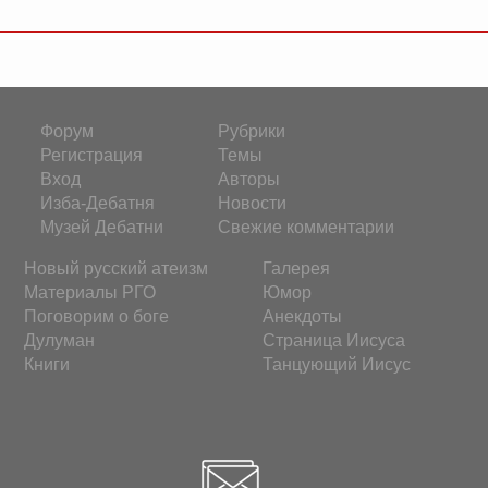
Форум
Рубрики
Регистрация
Темы
Вход
Авторы
Изба-Дебатня
Новости
Музей Дебатни
Свежие комментарии
Новый русский атеизм
Галерея
Материалы РГО
Юмор
Поговорим о боге
Анекдоты
Дулуман
Страница Иисуса
Книги
Танцующий Иисус