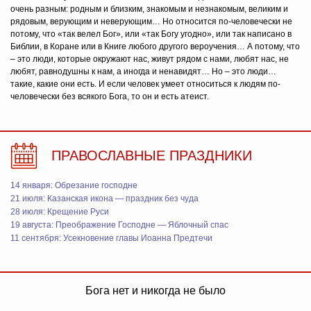
очень разным: родным и близким, знакомым и незнакомым, великим и
рядовым, верующим и неверующим… Но относится по-человечески не
потому, что «так велел Бог», или «так Богу угодно», или так написано в
Библии, в Коране или в Книге любого другого вероучения… А потому, что
– это люди, которые окружают нас, живут рядом с нами, любят нас, не
любят, равнодушны к нам, а иногда и ненавидят… Но – это люди…
такие, какие они есть. И если человек умеет относиться к людям по-
человечески без всякого Бога, то он и есть атеист.
ПРАВОСЛАВНЫЕ ПРАЗДНИКИ
14 января: Обрезание господне
21 июля: Казанская икона — праздник без чуда
28 июля: Крещение Руси
19 августа: Преображение Господне — Яблочный спас
11 сентября: Усекновение главы Иоанна Предтечи
Бога нет и никогда не было