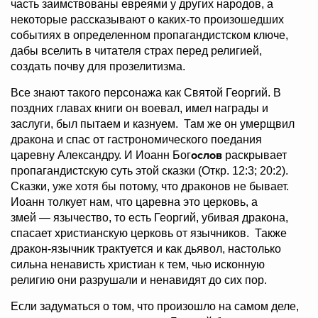
часть заимствованы евреями у других народов, а
некоторые рассказывают о каких-то произошедших
событиях в определенном пропагандистском ключе,
дабы вселить в читателя страх перед религией,
создать почву для прозелитизма.
Все знают такого персонажа как Святой Георгий. В
поздних главах книги он воевал, имел награды и
заслуги, был пытаем и казнуем. Там же он умерщвил
дракона и спас от гастрономического поедания
ослов
царевну Александру. И Иоанн Бог
раскрывает
пропагандистскую суть этой сказки (Откр. 12:3; 20:2).
Сказки, уже хотя бы потому, что драконов не бывает.
Иоанн толкует нам, что царевна это церковь, а
змей — язычество, то есть Георгий, убивая дракона,
спасает христианскую церковь от язычников. Также
дракон-язычник трактуется и как дьявол, настолько
сильна ненависть христиан к тем, чью исконную
религию они разрушали и ненавидят до сих пор.
Если задуматься о том, что произошло на самом деле,